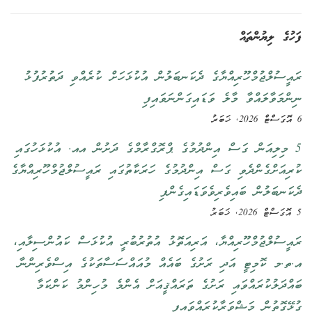
ފަހުގެ ލިޔުންތައް
ރައީސުލްޖުމްހޫރިއްޔާގެ ދެކަނބަލުން އުކުޅަހަށް ކުރެއްވި ދަތުރުފުޅު
ނިންމަވާލައްވާ މާލެ ވަޑައިގަންނަވައިފި
6 އޮގަސްޓް 2026, ޚަބަރު
5 މިލިއަން ގަސް އިންދުމުގެ ޕްރޮގްރާމްގެ ދަށުން އއ. އުކުޅަހުގައި
ކުރިއަށްގެންދެވި ގަސް އިންދުމުގެ ހަރަކާތުގައި ރައީސުލްޖުމްހޫރިއްޔާގެ
ދެކަނބަލުން ބައިވެރިވެވަޑައިގެންފި
5 އޮގަސްޓް 2026, ޚަބަރު
ރައީސުލްޖުމްހޫރިއްޔާ، އަރިއަތޮޅު އުތުރުބުރީ އުކުޅަސް ކައުންސިލާއި،
އ.ތ.މ ކޮމިޓީ އަދި ރަށުގެ ބައެއް މުއައްސަސާތަކުގެ އިސްވެރިންނާ
ބައްދަލުކުރައްވައި ރަށުގެ ތަރައްޤީއަށް އެންމެ މުހިންމު ކަންކަމާ
ގުޅޭގޮތުން މަޝްވަރާކުރައްވައިފި