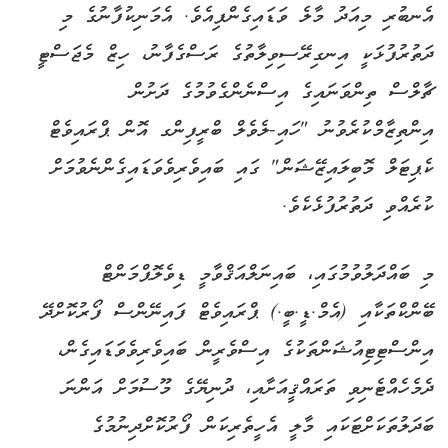
އެނބުރި މިއަދު މާލެ ވަޑައިގެންފިއެވެ. އެމަނިކުފާނުގެ މި
ދަތުރުފުޅަކީ އިނގިރޭސިވިލާތުގެ ރަސްގެފާނު، ހިޒް މެޖަސްޓީ
ޗާލްސް ތިންވަނައިގެ އިސްނެންގެވުމުގެ ދަށުން
އިންތިޒާމްކުރެވުނު "ހައި-ލެވެލް ބްރީފިންގ އޮން ޕްރައިވެޓް
ކެޕިޓަލް މޮބިލައިޒޭޝަން" ގައި ބައިވެރިވެވަޑައިގެންނެވުމަށް
ކުރެއްވި ދަތުރުފުޅެކެވެ.
މި ބައްދަލުވުމުގައި، ބައިނަލްއަޤްވާމީ ޑިވެލޮޕްމަންޓް
ބޭންކްތަކާއި (އެމް.ޑީ.ބީ.) ޕްރައިވެޓް ފައިނޭންސް ފޯރުކޮށްދޭ
އިންސްޓިޓިއުޝަންތަކުގެ އިސްވެރީން ބައިވެރިވެވަޑައިގެން،
ދެމެހެއްޓެނިވި ތަރައްޤީއަށާއި، ދުނިޔޭގެ މޫސުމަށް އަންނަ
ބަދަލުތަކަށްޓަކައި މާލީ އެހީތެރިކަން ފޯރުކޮށްދިނުމުގެ