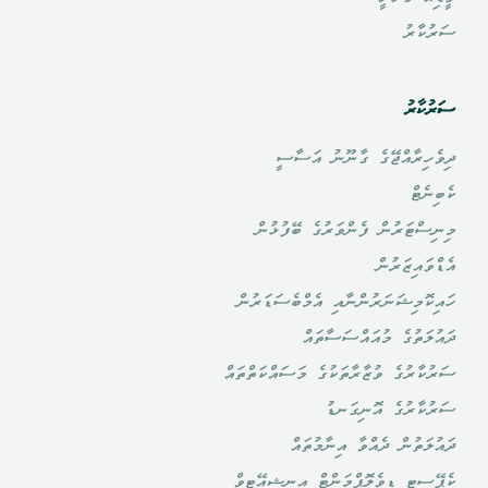
ސަރުކާރު
ސަރުކާރު
ދިވެހިރާއްޖޭގެ ގާނޫނު އަސާސީ
ކެބިނެޓް
މިނިސްޓަރުން ފެންވަރުގެ ބޭފުޅުން
އެޑްވައިޒަރުން
ހައިކޮމިޝަނަރުންނާއި އެމްބެސަޑަރުން
ދައުލަތުގެ މުއައްސަސާތައް
ސަރުކާރުގެ ވުޒާރާތަކުގެ މަސައްކަތްތައް
ސަރުކާރުގެ އޮނިގަނޑު
ދައުލަތުން ދެއްވާ އިނާމުތައް
ކެޕޭސިޓީ ޑިވެލޮޕްމަންޓް އިނީޝިއޭޓިވް