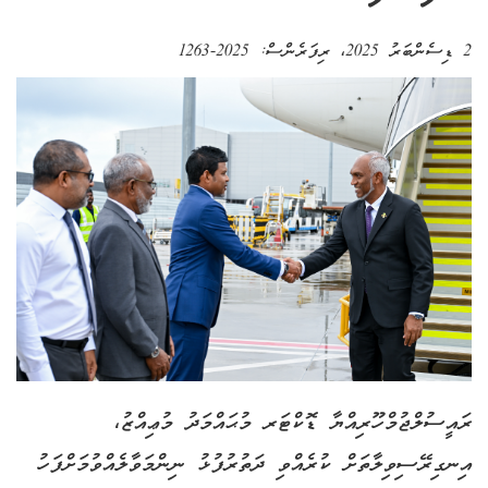
2 ޑިސެންބަރު 2025
، ރިފަރެންސް:
2025-1263
ރައީސުލްޖުމްހޫރިއްޔާ ޑޮކްޓަރ މުޙައްމަދު މުޢިއްޒު،
އިނގިރޭސިވިލާތަށް ކުރެއްވި ދަތުރުފުޅު ނިންމަވާލެއްވުމަށްފަހު