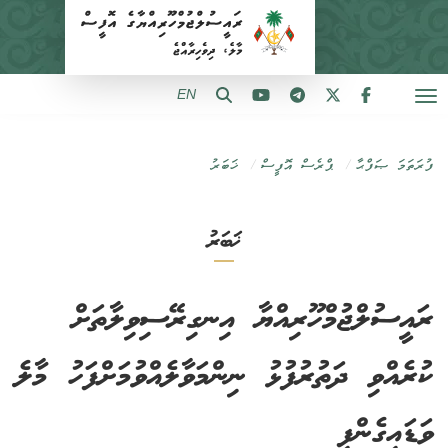
EN
ފުރަތަމަ ޞަފްޙާ
ޕްރެސް އޮފީސް
ޚަބަރު
ޚަބަރު
ރައީސުލްޖުމްހޫރިއްޔާ އިނގިރޭސިވިލާތަށް
ކުރެއްވި ދަތުރުފުޅު ނިންމަވާލެއްވުމަށްފަހު މާލެ
ވަޑައިގެންފި