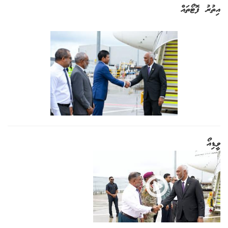
އިތުރު ފޮޓޯތައް
ވީޑިއޯ