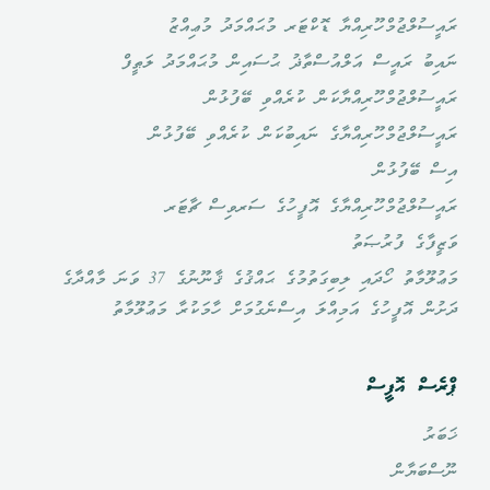
ރައީސުލްޖުމްހޫރިއްޔާ ޑޮކްޓަރ މުޙައްމަދު މުޢިއްޒު
ނައިބު ރައީސް އަލްއުސްތާޛު ޙުސައިން މުޙައްމަދު ލަޠީފް
ރައީސުލްޖުމްހޫރިއްޔާކަން ކުރެއްވި ބޭފުޅުން
ރައީސުލްޖުމްހޫރިއްޔާގެ ނައިބުކަން ކުރެއްވި ބޭފުޅުން
އިސް ބޭފުޅުން
ރައީސުލްޖުމްހޫރިއްޔާގެ އޮފީހުގެ ސަރވިސް ޗާޓަރ
ވަޒީފާގެ ފުރުޞަތު
މަޢުލޫމާތު ހޯދައި ލިބިގަތުމުގެ ޙައްޤުގެ ޤާނޫނުގެ 37 ވަނަ މާއްދާގެ
ދަށުން އޮފީހުގެ އަމިއްލަ އިސްނެގުމަށް ހާމަކުރާ މަޢުލޫމާތު
ޕްރެސް އޮފީސް
ޚަބަރު
ނޫސްބަޔާން