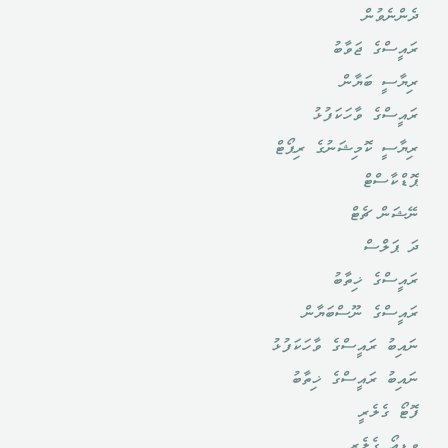
ދެންނެވުން
ރައީސްގެ ޖަވާބު
ރިޔާސީ ބަޔާން
ރައީސްގެ ވާހަކަފުޅު
ރިޔާސީ ކޮމިޝަނުގެ ރިޕޯޓް
ޕޮޑްކާސްޓް
ނޭޝަން ޗެޓް
ދަ ޕަލްސް
ރައީސްގެ ޚިތާބު
ރައީސްގެ ނޫސްބަޔާން
ނައިބު ރައީސްގެ ވާހަކަފުޅު
ނައިބު ރައީސްގެ ޚިތާބު
ފޮޓޯ ގެލެރީ
ވީޑިއޯ ގެލެރީ