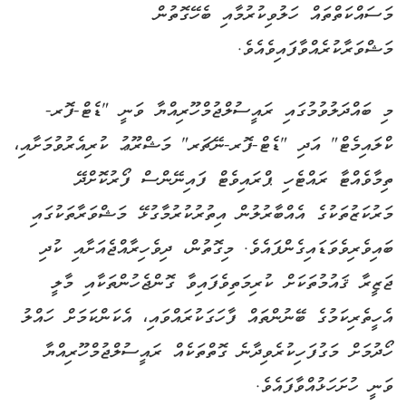
މަސައްކަތްތައް ހަލުވިކުރުމާއި ބެހޭގޮތުން
މަޝްވަރާކުރެއްވާފައިވެއެވެ.
މި ބައްދަލުވުމުގައި ރައީސުލްޖުމްހޫރިއްޔާ ވަނީ "ޑެޓް-ފޮރ-
ކްލައިމެޓް" އަދި "ޑެޓް-ފޮރ-ނޭޗަރ" މަޝްރޫޢު ކުރިއެރުވުމަށާއި،
ތިމާވެއްޓާ ރައްޓެހި ޕްރައިވެޓް ފައިނޭންސް ފޯރުކޮށްދޭ
މަރުކަޒުތަކުގެ އެއްބާރުލުން އިތުރުކުރުމާގުޅޭ މަޝްވަރާތަކުގައި
ބައިވެރިވެވަޑައިގެންފައެވެ. މިގޮތުން، ދިވެހިރާއްޖެއަށާއި ކުދި
ޖަޒީރާ ޤައުމުތަކަށް ކުރިމަތިވެފައިވާ ގޮންޖެހުންތަކާއި މާލީ
އެހީތެރިކަމުގެ ބޭނުންތައް ފާހަގަކުރައްވައި، އެކަންކަމަށް ހައްލު
ހޯދުމަށް މަގުފަހިކުރެވިދާނެ ގޮތްތަކެއް ރައީސުލްޖުމްހޫރިއްޔާ
ވަނީ ހުށަހަޅުއްވާފައެވެ.