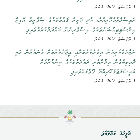
5 އޮގަސްޓް 2026, ޚަބަރު
ރައީސުލްޖުމްހޫރިއްޔާ، ކުދި ޖަޒީރާ ޤައުމުތަކުގެ ސުޕްރީމް އޮޑިޓް
އިންސްޓިޓިއުޝަންތަކުގެ އިސްވެރިންނާ ބައްދަލުކުރައްވައިފި
5 އޮގަސްޓް 2026, ޚަބަރު
ނަޒާހަތްތެރިކަން އިތުރުކުރުމަށާއި އީޖާދުކުރުމަށް ވުނަކުރުން މަތީ
ދެމިތިބެގެން ވިލުންތެރި ދައުލަތްތަކެއް ބިނާކުރުމަށް
ރައީސުލްޖުމްހޫރިއްޔާ ގޮވާލައްވައިފި
5 އޮގަސްޓް 2026, ޚަބަރު
އޮފީހުގެ މަޢްލޫމާތު