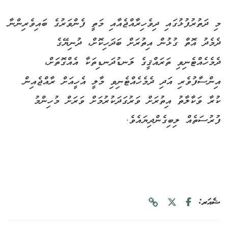
މި ދަތުރުފުޅުގައި ދިވެހިރާއްޖެއާއި މަތީ ފެންވަރުގެ ބައިވެރިންނާ
ދެމެދު އޮތް ގުޅުން އިތުރަށް ބަދަހިކޮށް، ދުނިޔޭގެ
ދެމެހެއްޓެނިވި ތަރައްޤީގެ ލަނޑުދަނޑިތަކާ އެއްގޮތަށް،
އިންސާފުވެރި އަދި ދެމެހެއްޓެނިވި މާލީ އެހީއަށް ރާއްޖެއިން
ކުރާ ވަކާލާތު އިތުރަށް ވަރުގަދަކުރުމަށް ވަރަށް މުހިންމު
ފުރުސަތެއް ލިބިގެންދިޔައެވެ.
ޝެއަރ: