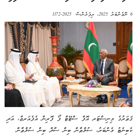
6 ނޮވެންބަރު 2025
، ރިފަރެންސް:
2025-1172
ޤަޠަރުގެ މިނިސްޓަރ އޮފް ސްޓޭޓް ފޯ ފޮރިން އެފެއަރޒް، އަދި
ކެބިނެޓު މެންބަރު، ސުލްޠާން ބިން ސާދް ބިން ސުލްޠާން