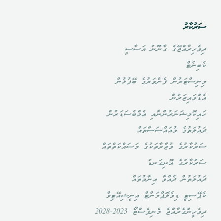
ސަރުކާރު
ދިވެހިރާއްޖޭގެ ގާނޫނު އަސާސީ
ކެބިނެޓް
މިނިސްޓަރުން ފެންވަރުގެ ބޭފުޅުން
އެޑްވައިޒަރުން
ހައިކޮމިޝަނަރުންނާއި އެމްބެސަޑަރުން
ދައުލަތުގެ މުއައްސަސާތައް
ސަރުކާރުގެ ވުޒާރާތަކުގެ މަސައްކަތްތައް
ސަރުކާރުގެ އޮނިގަނޑު
ދައުލަތުން ދެއްވާ އިނާމުތައް
ކެޕޭސިޓީ ޑިވެލޮޕްމަންޓް އިނީޝިއޭޓިވް
ދިވެހީންގެރާއްޖެ މެނިފެސްޓޯ 2023-2028