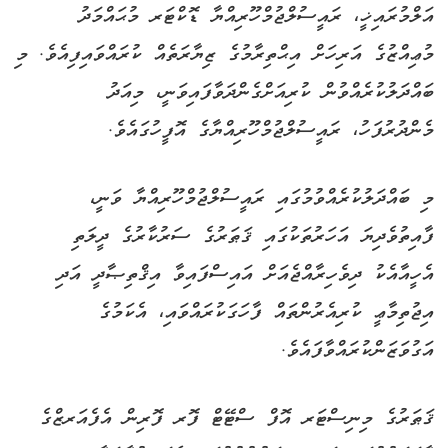
އަލްމުރައިޚީ، ރައީސުލްޖުމްހޫރިއްޔާ ޑޮކްޓަރ މުޙައްމަދު
މުޢިއްޒުގެ އަރިހަށް އިޙްތިރާމުގެ ޒިޔާރަތެއް ކުރައްވައިފިއެވެ. މި
ބައްދަލުކުރެއްވުން ކުރިއަށްގެންދަވާފައިވަނީ، މިއަދު
މެންދުރުފަހު، ރައީސުލްޖުމްހޫރިއްޔާގެ އޮފީހުގައެވެ.
މި ބައްދަލުކުރެއްވުމުގައި ރައީސުލްޖުމްހޫރިއްޔާ ވަނީ،
ފާއިތުވެދިޔަ އަހަރުތަކުގައި ޤަޠަރުގެ ސަރުކާރުގެ ދީލަތި
އެހީއާއެކު ދިވެހިރާއްޖެއަށް އައިސްފައިވާ އިޤްތިޞާދީ އަދި
އިޖުތިމާޢީ ކުރިއެރުންތައް ފާހަގަކުރައްވައި، އެކަމުގެ
އަގުވަޒަންކުރައްވާފައެވެ.
ޤަޠަރުގެ މިނިސްޓަރ އޮފް ސްޓޭޓް ފޮރ ފޮރިން އެފެއަރޒްގެ