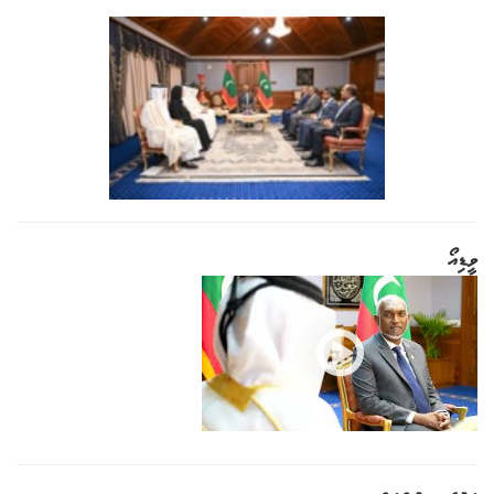
ވީޑިއޯ