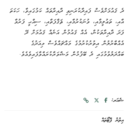
ދެ ޤައުމަށްވެސް ފައިދާކުރަނިވި ދާއިރާތައް ކަމުގައިވާ، ހަކަތަ
އާއި، ތަޢުލީމާއި، ވުނަކުރުމާއި، ޘަޤާފަތާއި، ސިއްޙީ ފަރުވާ
ފަދަ ދާއިރާތަކުން، އެއް ޤައުމުން އަނެއް ޤައުމަށް ދޭ
އެއްބާރުލުން އިތުރުކުރުމުގެ މައްޗައްވެސް މިއަދުގެ
ބައްދަލުވުމުގައި ދެ ބޭފުޅުން މަޝްވަރާކުރައްވާފައިވެއެވެ.
ޝެއަރ:
އިތުރު ފޮޓޯތައް