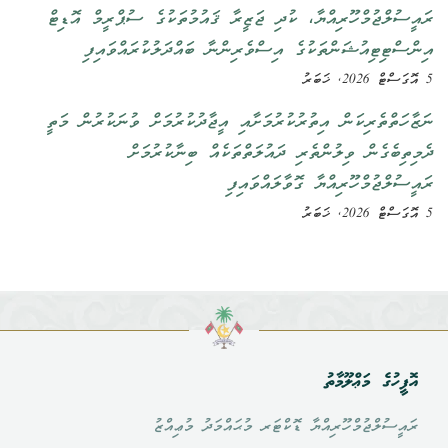
ރައީސުލްޖުމްހޫރިއްޔާ، ކުދި ޖަޒީރާ ޤައުމުތަކުގެ ސުޕްރީމް އޮޑިޓް
އިންސްޓިޓިއުޝަންތަކުގެ އިސްވެރިންނާ ބައްދަލުކުރައްވައިފި
5 އޮގަސްޓް 2026, ޚަބަރު
ނަޒާހަތްތެރިކަން އިތުރުކުރުމަށާއި އީޖާދުކުރުމަށް ވުނަކުރުން މަތީ
ދެމިތިބެގެން ވިލުންތެރި ދައުލަތްތަކެއް ބިނާކުރުމަށް
ރައީސުލްޖުމްހޫރިއްޔާ ގޮވާލައްވައިފި
5 އޮގަސްޓް 2026, ޚަބަރު
އޮފީހުގެ މަޢްލޫމާތު
ރައީސުލްޖުމްހޫރިއްޔާ ޑޮކްޓަރ މުޙައްމަދު މުޢިއްޒު