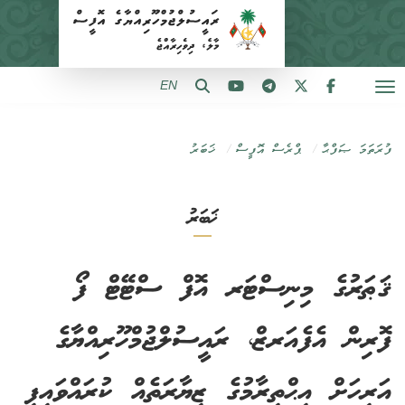
EN
ފުރަތަމަ ޞަފްޙާ
ޕްރެސް އޮފީސް
ޚަބަރު
ޚަބަރު
ޤަޠަރުގެ މިނިސްޓަރ އޮފް ސްޓޭޓް ފޯ
ފޮރިން އެފެއަރޒް، ރައީސުލްޖުމްހޫރިއްޔާގެ
އަރިހަށް އިޙްތިރާމުގެ ޒިޔާރަތެއް ކުރައްވައިފި