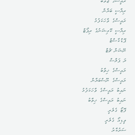
ރައީސްގެ ޖަވާބު
ރިޔާސީ ބަޔާން
ރައީސްގެ ވާހަކަފުޅު
ރިޔާސީ ކޮމިޝަނުގެ ރިޕޯޓް
ޕޮޑްކާސްޓް
ނޭޝަން ޗެޓް
ދަ ޕަލްސް
ރައީސްގެ ޚިތާބު
ރައީސްގެ ނޫސްބަޔާން
ނައިބު ރައީސްގެ ވާހަކަފުޅު
ނައިބު ރައީސްގެ ޚިތާބު
ފޮޓޯ ގެލެރީ
ވީޑިއޯ ގެލެރީ
ސަރުކާރު