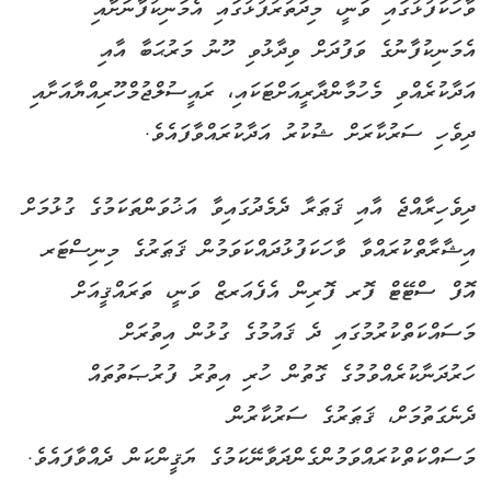
ވާހަކަފުޅުގައި ވަނީ، މިދަތުރުފުޅުގައި އެމަނިކުފާނަށާއި
އެމަނިކުފާނުގެ ވަފުދަށް ވިދާޅުވި ހޫނު މަރުޙަބާ އާއި
އަދާކުރެއްވި މެހުމާންދާރީއަށްޓަކައި، ރައީސުލްޖުމްހޫރިއްޔާއަށާއި
ދިވެހި ސަރުކާރަށް ޝުކުރު އަދާކުރައްވާފައެވެ.
ދިވެހިރާއްޖެ އާއި ޤަޠަރާ ދެމެދުގައިވާ އަޚުވަންތަކަމުގެ ގުޅުމަށް
އިޝާރާތްކުރައްވާ ވާހަކަފުޅުދައްކަވަމުން ޤަޠަރުގެ މިނިސްޓަރ
އޮފް ސްޓޭޓް ފޮރ ފޮރިން އެފެއަރޒް ވަނީ، ތަރައްޤީއަށް
މަސައްކަތްކުރުމުގައި ދެ ޤައުމުގެ ގުޅުން އިތުރަށް
ހަރުދަނާކުރެއްވުމުގެ ގޮތުން ހުރި އިތުރު ފުރުޞަތުތައް
ދެނެގަތުމަށް، ޤަޠަރުގެ ސަރުކާރުން
މަސައްކަތްކުރައްވަމުންގެންދަވާނޭކަމުގެ ޔަޤީންކަން ދެއްވާފައެވެ.