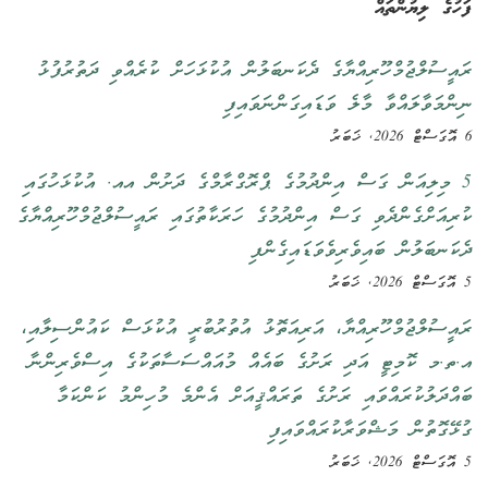
ފަހުގެ ލިޔުންތައް
ރައީސުލްޖުމްހޫރިއްޔާގެ ދެކަނބަލުން އުކުޅަހަށް ކުރެއްވި ދަތުރުފުޅު
ނިންމަވާލައްވާ މާލެ ވަޑައިގަންނަވައިފި
6 އޮގަސްޓް 2026, ޚަބަރު
5 މިލިއަން ގަސް އިންދުމުގެ ޕްރޮގްރާމްގެ ދަށުން އއ. އުކުޅަހުގައި
ކުރިއަށްގެންދެވި ގަސް އިންދުމުގެ ހަރަކާތުގައި ރައީސުލްޖުމްހޫރިއްޔާގެ
ދެކަނބަލުން ބައިވެރިވެވަޑައިގެންފި
5 އޮގަސްޓް 2026, ޚަބަރު
ރައީސުލްޖުމްހޫރިއްޔާ، އަރިއަތޮޅު އުތުރުބުރީ އުކުޅަސް ކައުންސިލާއި،
އ.ތ.މ ކޮމިޓީ އަދި ރަށުގެ ބައެއް މުއައްސަސާތަކުގެ އިސްވެރިންނާ
ބައްދަލުކުރައްވައި ރަށުގެ ތަރައްޤީއަށް އެންމެ މުހިންމު ކަންކަމާ
ގުޅޭގޮތުން މަޝްވަރާކުރައްވައިފި
5 އޮގަސްޓް 2026, ޚަބަރު