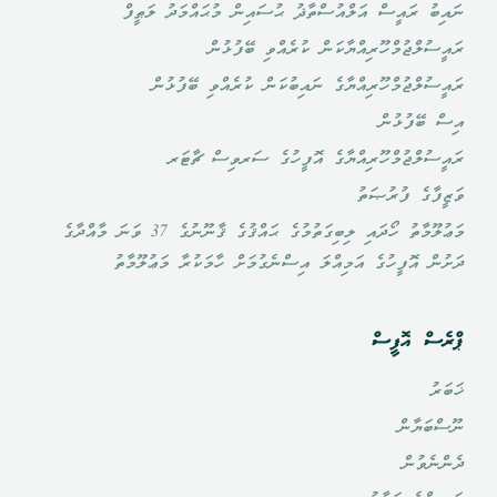
ނައިބު ރައީސް އަލްއުސްތާޛު ޙުސައިން މުޙައްމަދު ލަޠީފް
ރައީސުލްޖުމްހޫރިއްޔާކަން ކުރެއްވި ބޭފުޅުން
ރައީސުލްޖުމްހޫރިއްޔާގެ ނައިބުކަން ކުރެއްވި ބޭފުޅުން
އިސް ބޭފުޅުން
ރައީސުލްޖުމްހޫރިއްޔާގެ އޮފީހުގެ ސަރވިސް ޗާޓަރ
ވަޒީފާގެ ފުރުޞަތު
މަޢުލޫމާތު ހޯދައި ލިބިގަތުމުގެ ޙައްޤުގެ ޤާނޫނުގެ 37 ވަނަ މާއްދާގެ
ދަށުން އޮފީހުގެ އަމިއްލަ އިސްނެގުމަށް ހާމަކުރާ މަޢުލޫމާތު
ޕްރެސް އޮފީސް
ޚަބަރު
ނޫސްބަޔާން
ދެންނެވުން