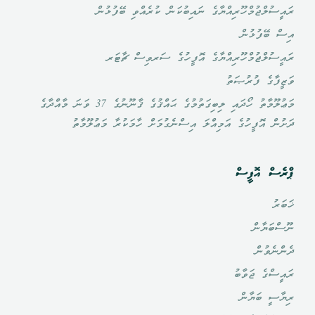
ރައީސުލްޖުމްހޫރިއްޔާގެ ނައިބުކަން ކުރެއްވި ބޭފުޅުން
އިސް ބޭފުޅުން
ރައީސުލްޖުމްހޫރިއްޔާގެ އޮފީހުގެ ސަރވިސް ޗާޓަރ
ވަޒީފާގެ ފުރުޞަތު
މަޢުލޫމާތު ހޯދައި ލިބިގަތުމުގެ ޙައްޤުގެ ޤާނޫނުގެ 37 ވަނަ މާއްދާގެ
ދަށުން އޮފީހުގެ އަމިއްލަ އިސްނެގުމަށް ހާމަކުރާ މަޢުލޫމާތު
ޕްރެސް އޮފީސް
ޚަބަރު
ނޫސްބަޔާން
ދެންނެވުން
ރައީސްގެ ޖަވާބު
ރިޔާސީ ބަޔާން