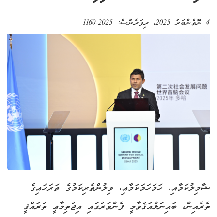
4 ނޮވެންބަރު 2025
، ރިފަރެންސް:
2025-1160
ޝާމިލުކަމާއި، ހަމަހަމަކަމާއި، ވިލުންތެރިކަމުގެ ތަރަހައިގެ
ތެރެއިން، ބައިނަލްއަޤުވާމީ ފެންވަރުގައި އިޖުތިމާޢީ ތަރައްޤީ