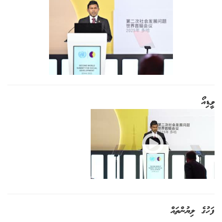
ވީޑިއޯ
ފަހުގެ ލިޔުންތައް