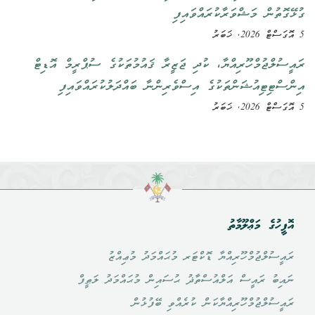
ގުޅޭގޮތުން މަޝްވަރާކުރައްވައިފި
5 އޮގަސްޓް 2026, ޚަބަރު
ރައީސުލްޖުމްހޫރިއްޔާ، ކުދި ޖަޒީރާ ޤައުމުތަކުގެ ސުޕްރީމް އޮޑިޓް
އިންސްޓިޓިއުޝަންތަކުގެ އިސްވެރިންނާ ބައްދަލުކުރައްވައިފި
5 އޮގަސްޓް 2026, ޚަބަރު
އޮފީހުގެ މަޢްލޫމާތު
ރައީސުލްޖުމްހޫރިއްޔާ ޑޮކްޓަރ މުޙައްމަދު މުޢިއްޒު
ނައިބު ރައީސް އަލްއުސްތާޛު ޙުސައިން މުޙައްމަދު ލަޠީފް
ރައީސުލްޖުމްހޫރިއްޔާކަން ކުރެއްވި ބޭފުޅުން