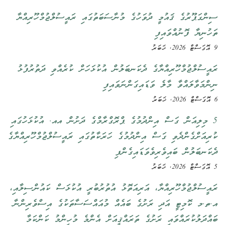
ސިންގަޕޫރުގެ ޤައުމީ ދުވަހުގެ މުނާސަބަތުގައި ރައީސުލްޖުމްހޫރިއްޔާ
ތަހުނިޔާ ފޮނުއްވައިފި
9 އޮގަސްޓް 2026, ޚަބަރު
ރައީސުލްޖުމްހޫރިއްޔާގެ ދެކަނބަލުން އުކުޅަހަށް ކުރެއްވި ދަތުރުފުޅު
ނިންމަވާލައްވާ މާލެ ވަޑައިގަންނަވައިފި
6 އޮގަސްޓް 2026, ޚަބަރު
5 މިލިއަން ގަސް އިންދުމުގެ ޕްރޮގްރާމްގެ ދަށުން އއ. އުކުޅަހުގައި
ކުރިއަށްގެންދެވި ގަސް އިންދުމުގެ ހަރަކާތުގައި ރައީސުލްޖުމްހޫރިއްޔާގެ
ދެކަނބަލުން ބައިވެރިވެވަޑައިގެންފި
5 އޮގަސްޓް 2026, ޚަބަރު
ރައީސުލްޖުމްހޫރިއްޔާ، އަރިއަތޮޅު އުތުރުބުރީ އުކުޅަސް ކައުންސިލާއި،
އ.ތ.މ ކޮމިޓީ އަދި ރަށުގެ ބައެއް މުއައްސަސާތަކުގެ އިސްވެރިންނާ
ބައްދަލުކުރައްވައި ރަށުގެ ތަރައްޤީއަށް އެންމެ މުހިންމު ކަންކަމާ