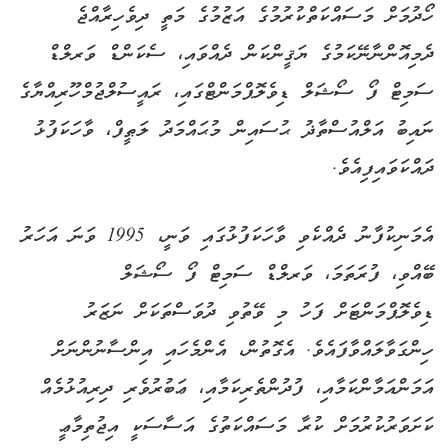
ހޯދުމަށް މަސައްކަތްކުރުމުގެ އަޒުމުގެ މަތީ ދިވެހިރާއްޖެ
ދެމިއޮންނާނޭކަމުގެ ޔަޤީންކަން ދެއްވައި، ސެކަންޑް ވަރލްޑް
ސަމިޓް ފޯ ސޯޝަލް ޑިވެލޮޕްމަންޓްގައި، ރައީސުލްޖުމްހޫރިއްޔާގެ
ނައިބު އަލްއުސްތާޛު ޙުސައިން މުޙައްމަދު ލަޠީފް، ވާހަކަފުޅު
ދައްކަވައިފިއެވެ.
އެމަނިކުފާނު ދެއްކެވި ވާހަކަފުޅުގައި ވަނީ، 1995 ވަނަ އަހަރު
ބޭއްވި، ފުރަތަމަ، ވަރލްޑް ސަމިޓް ފޯ ސޯޝަލް
ޑިވެލޮޕްމަންޓަށް ފަހު މި ވޭތުވި ދުވަސްތަކަށް ނަޒަރު
ހިންގަވާލައްވާފައެވެ. އެގޮތުން، އެންމެހައި އިންސާނުންނަށް
އަމަންއަމާންކަމާއި، ފުދުންތެރިކަމާއި، ޢަބުރުވެރި ދިރިއުޅުމެއް
ކަށަވަރުކުރުމަށް ކުރާ މަސައްކަތުގެ އަސާސަކީ އިޖުތިމާޢީ