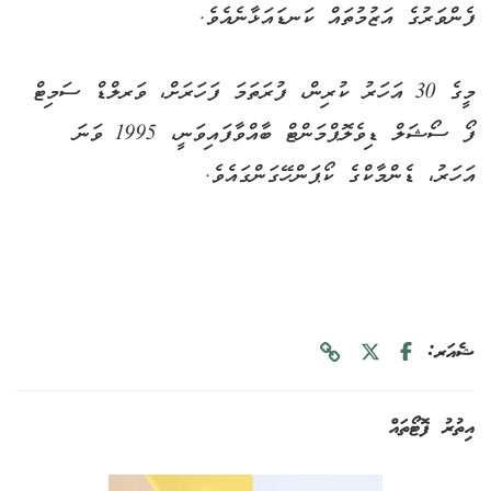
ފެންވަރުގެ އަޒުމުތައް ކަނޑައަޅާނެއެވެ.
މީގެ 30 އަހަރު ކުރިން، ފުރަތަމަ ފަހަރަށް، ވަރލްޑް ސަމިޓް
ފޯ ސޯޝަލް ޑިވެލޮޕްމަންޓް ބާއްވާފައިވަނީ، 1995 ވަނަ
އަހަރު، ޑެންމާކްގެ ކޯޕަންހޭގަންގައެވެ.
ޝެއަރ:
އިތުރު ފޮޓޯތައް