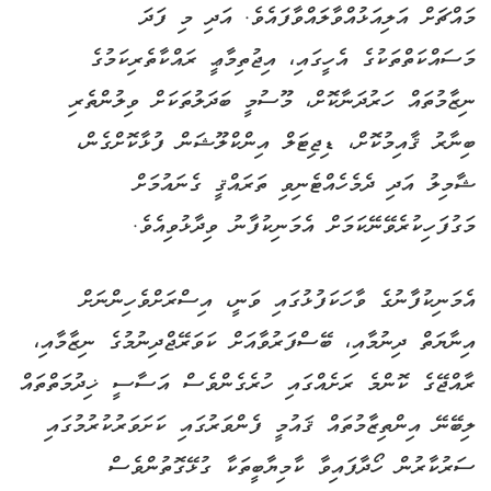
މައްޗަށް އަލިއަޅުއްވާލައްވާފައެވެ. އަދި މި ފަދަ
މަސައްކަތްތަކުގެ އެހީގައި، އިޖުތިމާޢީ ރައްކާތެރިކަމުގެ
ނިޒާމުތައް ހަރުދަނާކޮށް، މޫސުމީ ބަދަލުތަކަށް ވިލުންތެރި
ބިނާރު ޤާއިމުކޮށް، ޑިޖިޓަލް އިންކްލޫޝަން ފުޅާކޮށްގެން،
ޝާމިލު އަދި ދެމެހެއްޓެނިވި ތަރައްޤީ ގެނައުމަށް
މަގުފަހިކުރެވޭނޭކަމަށް އެމަނިކުފާނު ވިދާޅުވިއެވެ.
އެމަނިކުފާނުގެ ވާހަކަފުޅުގައި ވަނީ، އިސްރަށްވެހިންނަށް
އިނާޔަތް ދިނުމާއި، ބޭސްފަރުވާއަށް ކަވަރޭޖްދިނުމުގެ ނިޒާމާއި،
ރާއްޖޭގެ ކޮންމެ ރަށެއްގައި ހުރެގެންވެސް އަސާސީ ޚިދުމަތްތައް
ލިބޭނޭ އިންތިޒާމުތައް ޤައުމީ ފެންވަރުގައި ކަށަވަރުކުރުމުގައި
ސަރުކާރުން ހޯދާފައިވާ ކާމިޔާބީތަކާ ގުޅޭގޮތުންވެސް