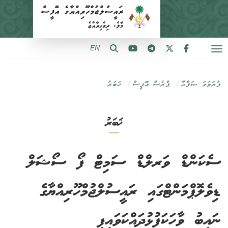
EN
ފުރަތަމަ ޞަފްޙާ
ޕްރެސް އޮފީސް
ޚަބަރު
ޚަބަރު
ސެކަންޑް ވަރލްޑް ސަމިޓް ފޯ ސޯޝަލް
ޑިވެލޮޕްމަންޓްގައި ރައީސުލްޖުމްހޫރިއްޔާގެ
ނައިބު ވާހަކަފުޅުދައްކަވައިފި