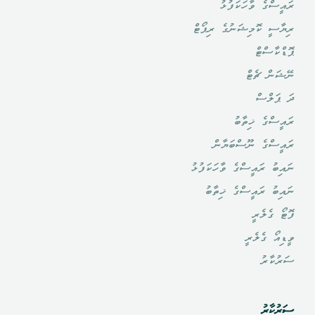
ރައީސްގެ ވާހަކަފުޅު
ރިޔާސީ ކޮމިޝަނުގެ ރިޕޯޓް
ޕޮޑްކާސްޓް
ނޭޝަން ޗެޓް
ދަ ޕަލްސް
ރައީސްގެ ޚިތާބު
ރައީސްގެ ނޫސްބަޔާން
ނައިބު ރައީސްގެ ވާހަކަފުޅު
ނައިބު ރައީސްގެ ޚިތާބު
ފޮޓޯ ގެލެރީ
ވީޑިއޯ ގެލެރީ
ސަރުކާރު
ސަރުކާރު