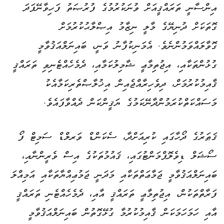
އިންސާނީ ތަރައްޤީއަށް ވުނަކުރުމުގެ ފުރުޞަތު ފަހިވާނޭފަދަ
ގޮތަކަށް ދުނިޔޭގެ މާލީ ނިޒާމު އިޞްލާޙުކުރުމަށް
ގޮވާލައްވަމުންނެވެ. އެމަނިކުފާނު ވަނީ، ބައިނަލްއަޤުވާމީ
ގުޅުންތަކާއި، އިޖުތިމާޢީ ޝާމިލުކަމާއި، ދެމެހެއްޓެނިވި ތަރައްޤީ
ޤާއިމުކުރުމަށް، ދިވެހިރާއްޖެއިން އިޚުލާޞްތެރިކަމާއެކު
މަސައްކަތްކުރަމުންދާނޭކަމުގެ ޔަޤީންކަން ދެއްވާފައެވެ.
ޤަޠަރުގެ ދޯހާގައި ކުރިއަށްދާ، ސެކަންޑް ވަރލްޑް ސަމިޓް ފޯ
ސޯޝަލް ޑިވެލޮޕްމަންޓުގައި، ޤައުމުތަކުގެ އިސް ވެރީންނާއި،
ބައިނަލްއަޤުވާމީ ޖަމާޢަތްތަކާއި މަދަނީ ޖަމުޢިއްޔާތަކާއި އަމިއްލަ
ފަރާތްތަކުން، އިޖުތިމާޢީ ތަރައްޤީ އާއި، ދެމެހެއްޓެނި ތަރައްޤީ
އާއި ހަމަހަމަކަން ޤާއިމުކުރުމާ ގުޅޭގޮތުން ބައިނަލްއަޤުވާމީ