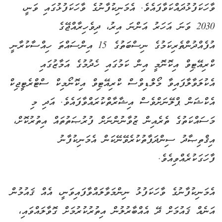
ވާހަކަފުޅުދައްކަވާފައެވެ. އެމަނިކުފާނުގެ ވާހަކަފުޅުގައި ވަނީ،
2030 ވަނަ އަހަރު އަންނަ އިރު، ދިވެހިރާއްޖޭގެ
އުފެއްދުންތެރިކަމުގެ ނިސްބަތުގެ 15 އިންސައްތަ ހިއްސާކުރާނީ
ކްރިއޭޓިވް އިކޮނޮމީ އިން ކަމުގައި ހެދުމުގެ އަމާޒުގައި
އެކުލަވާލާފައިވާ މޯލްޑިވްސް ކްރިއޭޓިވް އިކޮނޯމިކް ސްޓްރެޓީޖިކް
އެކްޝަން ޕްލޭނަށްވެސް އިޝާރާތްކުރައްވާފައެވެ. އަދި މި
މަސައްކަތުގެ ތެރެއިން ޒުވާނުންނަށް ފުރުޞަތުތައް އިތުރުކޮށް،
އިޤްތިޞާދު ސިންދަފާތުކުރެވޭނޭކަން އެމަނިކުފާނު
ފާހަގަކުރެއްވިއެވެ.
އެމަނިކުފާނުގެ ވާހަކަފުޅު ނިންމަވާލައްވާފައިވަނީ، އެއް ޤައުމުން
އަނެއް ޤައުމަށް ދޭ އެއްބާރުލުން އިތުރުކުރުމަށް ގޮވާލައްވައި،