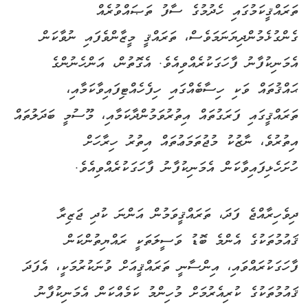
ތަރައްޤީކަމުގައި ހެދުމުގެ ސާފު ތަޞައްވުރެއް
ގެންގުޅެމުންދިޔަނަމަވެސް، ތަރައްޤީ މީޒާންވެފައި ނުވާކަން
އެމަނިކުފާނު ފާހަގަކުރެއްވިއެވެ. އެގޮތުން، އަންހެނުންގެ
ޙައްޤުތައް ވަކި ހިސާބެއްގައި ހިފެހެއްޓިފައިވާކަމާއި،
ތަރައްޤީގައި ފަރަގުތައް އިތުރުވަމުންދާކަމާއި، މޫސުމީ ބަދަލުތައް
އިތުރުވެ، ނާޒުކު މުޖުތަމަޢުތައް އިތުރު ހިރާހަށް
ހުށަހެޅިފައިވާކަން އެމަނިކުފާނު ފާހަގަކުރެއްވިއެވެ.
ދިވެހިރާއްޖެ ފަދަ، ތަރައްޤީވަމުން އަންނަ ކުދި ޖަޒިރާ
ޤައުމުތަކުގެ އެންމެ ބޮޑު ވަސީލަތަކީ ރައްޔިތުންކަން
ފާހަގަކުރައްވައި، އިންސާނީ ތަރައްޤީއަށް ވުނަކުރުމަކީ، އެފަދަ
ޤައުމުތަކުގެ ކުރިއެރުމަށް މުހިންމު ކަމެއްކަން އެމަނިކުފާނު