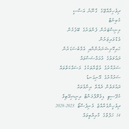
ދިވެހިރާއްޖޭގެ ގާނޫނު އަސާސީ
ކެބިނެޓް
މިނިސްޓަރުން ފެންވަރުގެ ބޭފުޅުން
އެޑްވައިޒަރުން
ހައިކޮމިޝަނަރުންނާއި އެމްބެސަޑަރުން
ދައުލަތުގެ މުއައްސަސާތައް
ސަރުކާރުގެ ވުޒާރާތަކުގެ މަސައްކަތްތައް
ސަރުކާރުގެ އޮނިގަނޑު
ދައުލަތުން ދެއްވާ އިނާމުތައް
ކެޕޭސިޓީ ޑިވެލޮޕްމަންޓް އިނީޝިއޭޓިވް
ދިވެހީންގެރާއްޖެ މެނިފެސްޓޯ 2023-2028
14 ހަފްތާގެ ކާމިޔާބީތައް