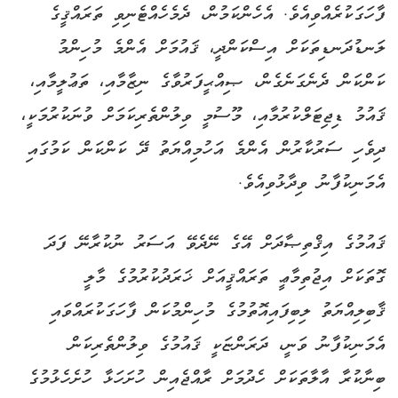
ފާހަގަކުރެއްވިއެވެ. އެހެންކަމުން، ދެމެހެއްޓެނިވި ތަރައްޤީގެ
ލަނޑުދަނޑިތަކަށް އިސްކަންދީ، ޤައުމަށް އެންމެ މުހިންމު
ކަންކަން ދެނެގަނެގެން، ޞިއްޙީފަރުވާގެ ނިޒާމާއި، ތަޢުލީމާއި،
ޤައުމު ޑިޖިޓަލްކުރުމާއި، މޫސުމީ ވިލުންތެރިކަމަށް ވުނަކުރުމަކީ،
ދިވެހި ސަރުކާރުން އެންމެ އަހުމިއްޔަތު ދޭ ކަންކަން ކަމުގައި
އެމަނިކުފާނު ވިދާޅުވިއެވެ.
ޤައުމުގެ އިޤްތިޞާދަށް އޭގެ ނޭދެވޭ އަސަރު ނުކުރާނޭ ފަދަ
ގޮތަކަށް އިޖުތިމާޢީ ތަރައްޤީއަށް ޚަރަދުކުރުމުގެ މާލީ
ޤާބިލިއްޔަތު ލިބިފައިއޮތުމުގެ މުހިންމުކަން ފާހަގަކުރައްވައި
އެމަނިކުފާނު ވަނީ، ދަރަންޏަކީ ޤައުމުގެ ވިލުންތެރިކަން
ބިނާކުރާ އާލާތަކަށް ހެދުމަށް ރާއްޖެއިން ހުށަހަޅާ ހުށެހެޅުމުގެ