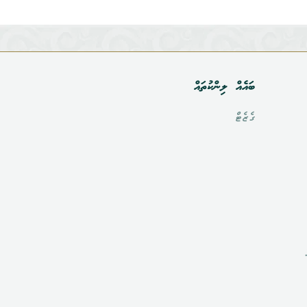
ބައެއް ލިންކުތައް
ގެޒެޓް