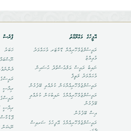
އޮފީހުގެ މަޢްލޫމާތު
ޕްރެސް އ
ރައީސުލްޖުމްހޫރިއްޔާ ޑޮކްޓަރ މުޙައްމަދު
ޚަބަރު
މުޢިއްޒު
ނޫސްބަޔާ
ނައިބު ރައީސް އަލްއުސްތާޛު ޙުސައިން
ދެންނެވުނ
މުޙައްމަދު ލަޠީފް
ރައީސްގެ 
ރައީސުލްޖުމްހޫރިއްޔާކަން ކުރެއްވި ބޭފުޅުން
ރިޔާސީ ބ
ރައީސުލްޖުމްހޫރިއްޔާގެ ނައިބުކަން ކުރެއްވި
ރައީސްގެ 
ބޭފުޅުން
ރިޔާސީ ކ
އިސް ބޭފުޅުން
ޕޮޑްކާސްޓ
ރައީސުލްޖުމްހޫރިއްޔާގެ އޮފީހުގެ ސަރވިސް
ނޭޝަން ޗ