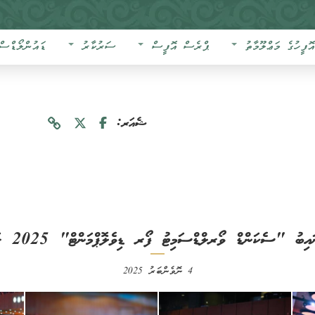
އޮފީހުގެ މަޢްލޫމާތު
ޕްރެސް އޮފީސް
ސަރުކާރު
ޑައުންލޯޑްސް
ޝެއަރ:
ސެކަންޑް ވޯރލްޑްސަމިޓު ފޯރ ޑިވެލޮޕްމަންޓް" 2025 ގައި ތަޤްރީރު ކުރެއްވުން
4 ނޮވެންބަރު 2025