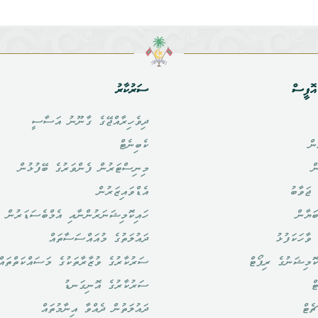
ޮފީސް
ސަރުކާރު
ދިވެހިރާއްޖޭގެ ގާނޫނު އަސާސީ
ން
ކެބިނެޓް
ް
މިނިސްޓަރުން ފެންވަރުގެ ބޭފުޅުން
ޖަވާބު
އެޑްވައިޒަރުން
ަޔާން
ހައިކޮމިޝަނަރުންނާއި އެމްބެސަޑަރުން
ވާހަކަފުޅު
ދައުލަތުގެ މުއައްސަސާތައް
ޮމިޝަނުގެ ރިޕޯޓް
ސަރުކާރުގެ ވުޒާރާތަކުގެ މަސައްކަތްތައް
ް
ސަރުކާރުގެ އޮނިގަނޑު
ެޓް
ދައުލަތުން ދެއްވާ އިނާމުތައް