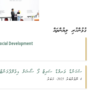
ގުޅުންހުރި ލިޔުންތައް
Social Development
ސެކަންޑް ވަރލްޑް ސަމިޓް ފޯ ސޯޝަލް ޑިވެލޮޕްމަންޓްގައި
4 ނޮވެންބަރު 2025, ޚަބަރު