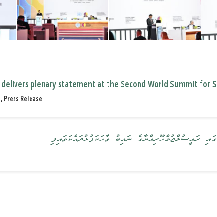
t delivers plenary statement at the Second World Summit for 
, Press Release
 ރައީސުލްޖުމްހޫރިއްޔާގެ ނައިބު ވާހަކަފުޅުދައްކަވައިފި