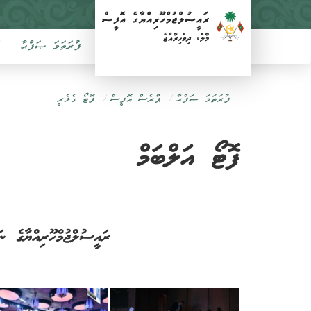
ފުރަތަމަ ޞަފްޙާ
ފުރަތަމަ ޞަފްޙާ
ޕްރެސް އޮފީސް
ފޮޓޯ ގެލެރީ
ފޮޓޯ އަލްބަމް
ރައީސުލްޖުމްހޫރިއްޔާގެ ނައިބު "