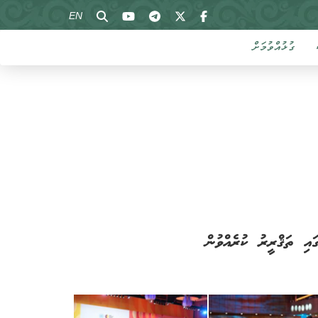
EN
ގުޅުއްވުމަށް