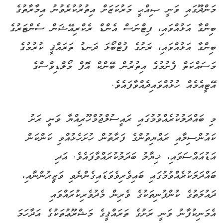
މަންދޫގައި ވަނީ ޞިއްޙީ މަރުކަޒަށް އިތުރުކުރެވުނު އިމާރާތުގެ
ބިންގާ އަޅުއްވައި، ފިޓްނަސް އެންޑް ރެކްރިއޭޝަން ސެންޓަރުގެ
ބިންގާ އަޅުއްވައި، ރަށުގެ ފުޓްބޯޅަ ދަނޑު ތަރައްޤީ ކުރުމުގެ
މަސައްކަތް ފެށުމުގެ އިތުރުން ބޭންކް އޮފް މޯލްޑިވްސްގެ
އޭޓީއެމެއް ހުޅުއްވައިދެއްވާފައެވެ.
މި ބައްދަލުކުރެއްވުމުގައި ރައީސުލްޖުމްހޫރިއްޔާ ވަނީ ރަށު
ކައުންސިލާއި ރައްޔިތުންގެ ފަރާތުން ހުށަހެޅުއްވި ކަންކަން
އަޑުއައްސަވައި، ޚިޔާލު ބަދަލުކުރައްވާފައެވެ. އަދި
ބައްދަލަކުރެއްވުމުގައި ބައިވެރިވެވަޑައިގެންނެވި ވަޒީރުންނާއި،
ދައުލަތުގެ ކުންފުނިތަކުގެ ވެރިން މެދުވެރިކުރައްވައި
އެމަނިކުފާނު ވަނީ ރަށުގެ ތަރައްޤީގެ މަޝްރޫޢުތަކުގެ އަދާހަމަ