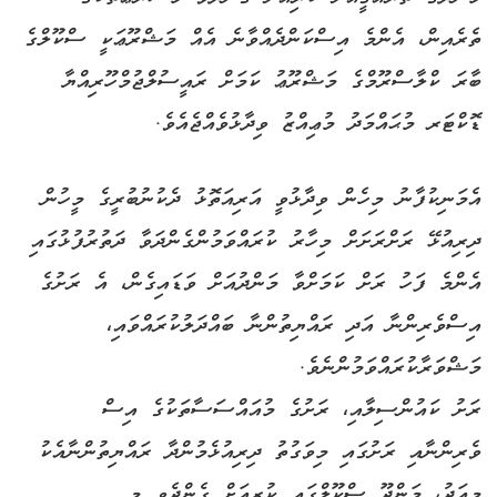
ތެރެއިން، އެންމެ އިސްކަންދެއްވާނެ އެއް މަޝްރޫޢަކީ ސްކޫލްގެ
ބާރަ ކްލާސްރޫމްގެ މަޝްރޫޢު ކަމަށް ރައީސުލްޖުމްހޫރިއްޔާ
ޑޮކްޓަރ މުޙައްމަދު މުޢިއްޒު ވިދާޅުވެއްޖެއެވެ.
އެމަނިކުފާނު މިހެން ވިދާޅުވީ އަރިއަތޮޅު ދެކުނުބުރީގެ މީހުން
ދިރިއުޅޭ ރަށްރަށަށް މިހާރު ކުރައްވަމުންގެންދަވާ ދަތުރުފުޅުގައި
އެންމެ ފަހު ރަށް ކަމަށްވާ މަންދުއަށް ވަޑައިގެން، އެ ރަށުގެ
އިސްވެރިންނާ އަދި ރައްޔިތުންނާ ބައްދަލުކުރައްވައި،
މަޝްވަރާކުރައްވަމުންނެވެ.
ރަށު ކައުންސިލާއި، ރަށުގެ މުއައްސަސާތަކުގެ އިސް
ވެރިންނާއި ރަށުގައި މިވަގުތު ދިރިއުޅެމުންދާ ރައްޔިތުންނާއެކު
މިއަދު، މަންދޫ ސްކޫލްގައި ކުރިއަށް ގެންދެވި މި