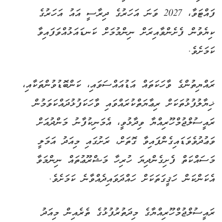
ފައްޓަވާ، 2027 ވަނަ އަހަރުގެ ދިރާސީ އައު އަހަރުގެ
ކިޔެވުން ފެށެންވާއިރަށް ނިންމުމަށް ކަނޑައަޅުއްވަފައިވާ
ކަމަށެވެ.
ރައްޔިތުންގެ ވާހަކަތައް އަޑުއައްސަވައި، ކަންބޮޑުވުންތަކާއި،
ޚިޔާލުފުޅުތަކަށް ރިޢާޔަތްކުރައްވައި ވާހަކަފުޅުދައްކަވަމުން
ރައީސުލްޖުމްހޫރިއްޔާ ވިދާޅުވީ، އެމަނިކުފާނު މަންދުއަށް
ވަޢުދުވެވަޑައިގެންފައިވާ ގޮތަށް، ރަށުގައި މިއަދު އަމަލީ
މަސައްކަތް ފެށިގެންދިޔަ ހުރިހާ މަޝްރޫޢުތައް ނިންމަވާ
އެކަންކަން ހަޤީގަތަކަށް ހައްދަވައިދެއްވާނެ ކަމަށެވެ.
ރައީސުލްޖުމްހޫރިއްޔާގެ މިދަތުރުފުޅުގެ ތެރެއިން މިއަދު