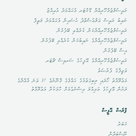
ރައީސުލްޖުމްހޫރިއްޔާ ޑޮކްޓަރ މުޙައްމަދު މުޢިއްޒު
ނައިބު ރައީސް އަލްއުސްތާޛު ޙުސައިން މުޙައްމަދު ލަޠީފް
ރައީސުލްޖުމްހޫރިއްޔާކަން ކުރެއްވި ބޭފުޅުން
ރައީސުލްޖުމްހޫރިއްޔާގެ ނައިބުކަން ކުރެއްވި ބޭފުޅުން
އިސް ބޭފުޅުން
ރައީސުލްޖުމްހޫރިއްޔާގެ އޮފީހުގެ ސަރވިސް ޗާޓަރ
ވަޒީފާގެ ފުރުޞަތު
މަޢުލޫމާތު ހޯދައި ލިބިގަތުމުގެ ޙައްޤުގެ ޤާނޫނުގެ 37 ވަނަ މާއްދާގެ
ދަށުން އޮފީހުގެ އަމިއްލަ އިސްނެގުމަށް ހާމަކުރާ މަޢުލޫމާތު
ޕްރެސް އޮފީސް
ޚަބަރު
ނޫސްބަޔާން