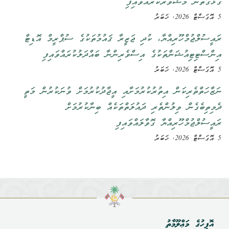
ގުޅޭގޮތުން މަޝްވަރާކުރައްވައިފި
5 އޮގަސްޓް 2026, ޚަބަރު
ރައީސުލްޖުމްހޫރިއްޔާ، ކުދި ޖަޒީރާ ޤައުމުތަކުގެ ސުޕްރީމް އޮޑިޓް
އިންސްޓިޓިއުޝަންތަކުގެ އިސްވެރިންނާ ބައްދަލުކުރައްވައިފި
5 އޮގަސްޓް 2026, ޚަބަރު
ނަޒާހަތްތެރިކަން އިތުރުކުރުމަށާއި އީޖާދުކުރުމަށް ވުނަކުރުން މަތީ
ދެމިތިބެގެން ވިލުންތެރި ދައުލަތްތަކެއް ބިނާކުރުމަށް
ރައީސުލްޖުމްހޫރިއްޔާ ގޮވާލައްވައިފި
5 އޮގަސްޓް 2026, ޚަބަރު
އޮފީހުގެ މަޢްލޫމާތު