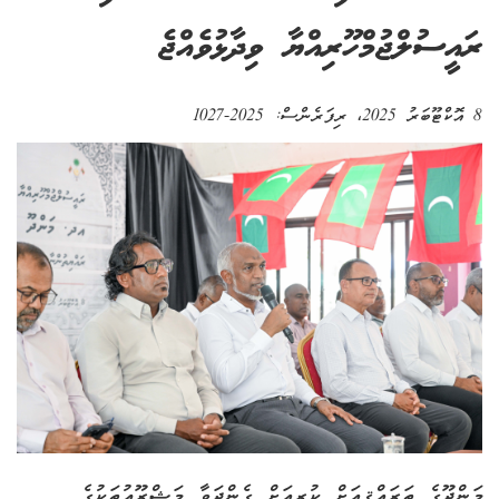
ރައީސުލްޖުމްހޫރިއްޔާ ވިދާޅުވެއްޖެ
8 އޮކްޓޫބަރު 2025
، ރިފަރެންސް:
2025-1027
މަންދޫގެ ތަރައްޤީއަށް ކުރިއަށް ގެންދަވާ މަޝްރޫޢުތަކުގެ