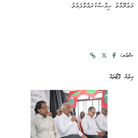
މަޢުލޫމާތު ޙިއްޞާކުރައްވާފައެވެ.
ޝެއަރ:
އިތުރު ފޮޓޯތައް