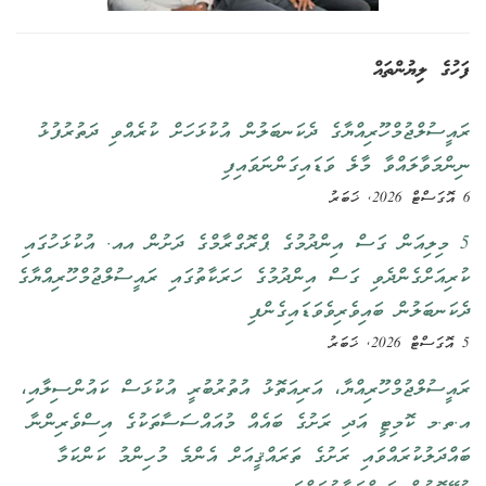
ފަހުގެ ލިޔުންތައް
ރައީސުލްޖުމްހޫރިއްޔާގެ ދެކަނބަލުން އުކުޅަހަށް ކުރެއްވި ދަތުރުފުޅު
ނިންމަވާލައްވާ މާލެ ވަޑައިގަންނަވައިފި
6 އޮގަސްޓް 2026, ޚަބަރު
5 މިލިއަން ގަސް އިންދުމުގެ ޕްރޮގްރާމްގެ ދަށުން އއ. އުކުޅަހުގައި
ކުރިއަށްގެންދެވި ގަސް އިންދުމުގެ ހަރަކާތުގައި ރައީސުލްޖުމްހޫރިއްޔާގެ
ދެކަނބަލުން ބައިވެރިވެވަޑައިގެންފި
5 އޮގަސްޓް 2026, ޚަބަރު
ރައީސުލްޖުމްހޫރިއްޔާ، އަރިއަތޮޅު އުތުރުބުރީ އުކުޅަސް ކައުންސިލާއި،
އ.ތ.މ ކޮމިޓީ އަދި ރަށުގެ ބައެއް މުއައްސަސާތަކުގެ އިސްވެރިންނާ
ބައްދަލުކުރައްވައި ރަށުގެ ތަރައްޤީއަށް އެންމެ މުހިންމު ކަންކަމާ