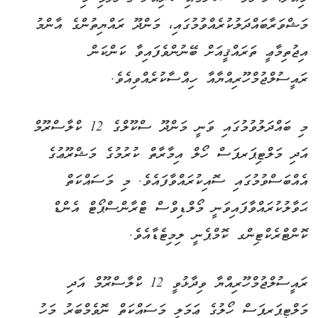
މަޝްވަރާބައްދަލުކުރެއްވުމުގައި، މަންދޫ ރައްޔިތުންގެ އާންމު
އިޖުތިމާޢީ ތަރައްޤީއަށް ބޭނުންވެފައިވާ ކަންކަން
ރައީސުލްޖުމްހޫރިއްޔާއާ ހިއްސާކުރެއްވިއެވެ.
މި ބައްދަލުވުމުގައި ވަނީ މަންދޫ ސްކޫލްގެ 12 ކްލާސްރޫމް
އަދި މަލްޓިޕަރޕަސް ހޯލް އިމާރާތް ކުރުމުގެ މަޝްރޫޢުގެ
އެއްބަސްވުމުގައި ސޮއިކުރައްވާފައެވެ. މި މަސައްކަތް
ޙަވާލުކުރައްވާފައިވަނީ މޯލްޑިވްސް ޓްރާންސްޕޯޓް އެންޑް
ކޮންޓްރެކްޓިންގ ކޮމްޕެނީ ލިމިޓެޑާއެވެ.
ރައީސުލްޖުމްހޫރިއްޔާ ވިދާޅުވީ 12 ކްލާސްރޫމް އަދި
މަލްޓިޕަރޕަސް ހޯލުގެ ޢަމަލީ މަސައްކަތް ނޮވެމްބަރު މަހު