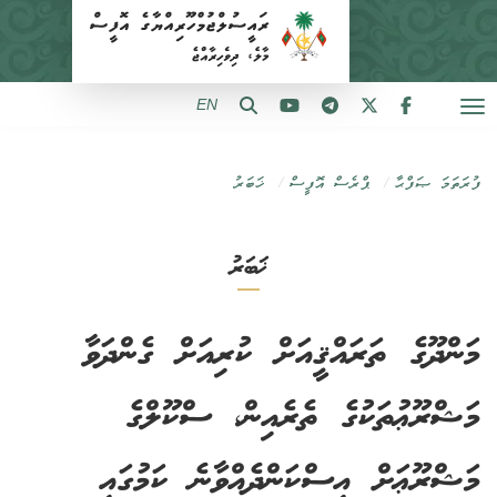
EN
ފުރަތަމަ ޞަފްޙާ
ޕްރެސް އޮފީސް
ޚަބަރު
ޚަބަރު
މަންދޫގެ ތަރައްޤީއަށް ކުރިއަށް ގެންދަވާ
މަޝްރޫޢުތަކުގެ ތެރެއިން، ސްކޫލްގެ
މަޝްރޫޢަށް އިސްކަންދެއްވާނެ ކަމުގައި