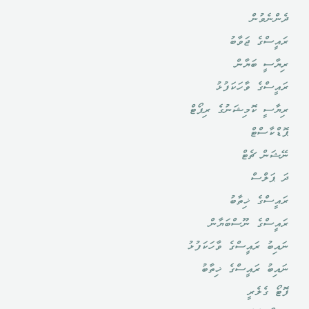
ދެންނެވުން
ރައީސްގެ ޖަވާބު
ރިޔާސީ ބަޔާން
ރައީސްގެ ވާހަކަފުޅު
ރިޔާސީ ކޮމިޝަނުގެ ރިޕޯޓް
ޕޮޑްކާސްޓް
ނޭޝަން ޗެޓް
ދަ ޕަލްސް
ރައީސްގެ ޚިތާބު
ރައީސްގެ ނޫސްބަޔާން
ނައިބު ރައީސްގެ ވާހަކަފުޅު
ނައިބު ރައީސްގެ ޚިތާބު
ފޮޓޯ ގެލެރީ