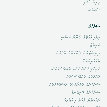
ވީޑިއޯ ގެލެރީ
ސަރުކާރު
ސަރުކާރު
ދިވެހިރާއްޖޭގެ ގާނޫނު އަސާސީ
ކެބިނެޓް
މިނިސްޓަރުން ފެންވަރުގެ ބޭފުޅުން
އެޑްވައިޒަރުން
ހައިކޮމިޝަނަރުންނާއި އެމްބެސަޑަރުން
ދައުލަތުގެ މުއައްސަސާތައް
ސަރުކާރުގެ ވުޒާރާތަކުގެ މަސައްކަތްތައް
ސަރުކާރުގެ އޮނިގަނޑު
ދައުލަތުން ދެއްވާ އިނާމުތައް