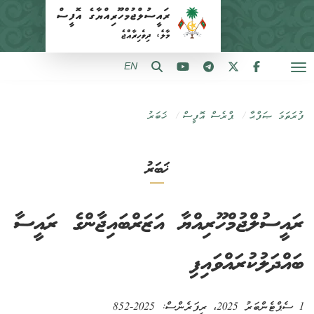
EN
ފުރަތަމަ ޞަފްޙާ
ޕްރެސް އޮފީސް
ޚަބަރު
ޚަބަރު
‎ރައީސުލްޖުމްހޫރިއްޔާ އަޒަރްބައިޖާންގެ ރައީސާ
ބައްދަލުކުރައްވައިފި
1 ސެޕްޓެންބަރު 2025
، ރިފަރެންސް:
2025-852