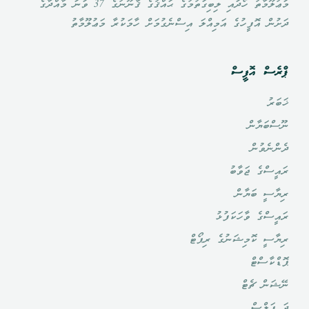
މަޢުލޫމާތު ހޯދައި ލިބިގަތުމުގެ ޙައްޤުގެ ޤާނޫނުގެ 37 ވަނަ މާއްދާގެ
ދަށުން އޮފީހުގެ އަމިއްލަ އިސްނެގުމަށް ހާމަކުރާ މަޢުލޫމާތު
ޕްރެސް އޮފީސް
ޚަބަރު
ނޫސްބަޔާން
ދެންނެވުން
ރައީސްގެ ޖަވާބު
ރިޔާސީ ބަޔާން
ރައީސްގެ ވާހަކަފުޅު
ރިޔާސީ ކޮމިޝަނުގެ ރިޕޯޓް
ޕޮޑްކާސްޓް
ނޭޝަން ޗެޓް
ދަ ޕަލްސް