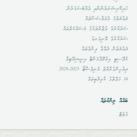
ހައިކޮމިޝަނަރުންނާއި އެމްބެސަޑަރުން
ދައުލަތުގެ މުއައްސަސާތައް
ސަރުކާރުގެ ވުޒާރާތަކުގެ މަސައްކަތްތައް
ސަރުކާރުގެ އޮނިގަނޑު
ދައުލަތުން ދެއްވާ އިނާމުތައް
ކެޕޭސިޓީ ޑިވެލޮޕްމަންޓް އިނީޝިއޭޓިވް
ދިވެހީންގެރާއްޖެ މެނިފެސްޓޯ 2023-2028
14 ހަފްތާގެ ކާމިޔާބީތައް
ބައެއް ލިންކުތައް
ގެޒެޓް