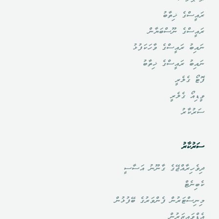
ރައީސްގެ ޚިތާބު
ރައީސްގެ ނޫސްބަޔާން
ނައިބު ރައީސްގެ ވާހަކަފުޅު
ނައިބު ރައީސްގެ ޚިތާބު
ފޮޓޯ ގެލެރީ
ވީޑިއޯ ގެލެރީ
ސަރުކާރު
ސަރުކާރު
ދިވެހިރާއްޖޭގެ ގާނޫނު އަސާސީ
ކެބިނެޓް
މިނިސްޓަރުން ފެންވަރުގެ ބޭފުޅުން
އެޑްވައިޒަރުން