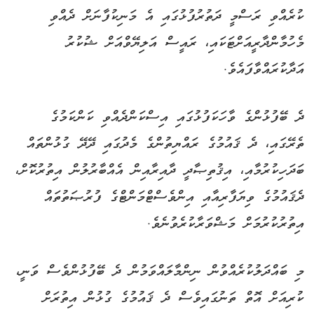
ކުރެއްވި ރަސްމީ ދަތުރުފުޅުގައި އެ މަނިކުފާނަށް ދެއްވި
މެހުމާންދާރީއަށްޓަކައި، ރައީސް އަލިޔޭވްއަށް ޝުކުރު
އަދާކުރައްވާފައެވެ.
‎ދެ ބޭފުޅުންގެ ވާހަކަފުޅުގައި އިސްކަންދެއްވި ކަންކަމުގެ
ތެރޭގައި، ދެ ޤައުމުގެ ރައްޔިތުންގެ މެދުގައި ދޭދޭ ގުޅުންތައް
ބަދަހިކުރުމާއި، އިޤުތިޞާދީ ދާއިރާއިން އެއްބާރުލުން އިތުރުކޮށް،
ދެޤައުމުގެ ވިޔަފާރިއާއި އިންވެސްޓްމަންޓްގެ ފުރުޞަތުތައް
އިތުރުކުރުމަށް މަޝްވަރާކުރެވުނެވެ.
‎މި ބައްދަލުކުރެއްވުން ނިންމާލައްވަމުން ދެ ބޭފުޅުންވެސް ވަނީ،
ކުރިއަށް އޮތް ތަނުގައިވެސް ދެ ޤައުމުގެ ގުޅުން އިތުރަށް