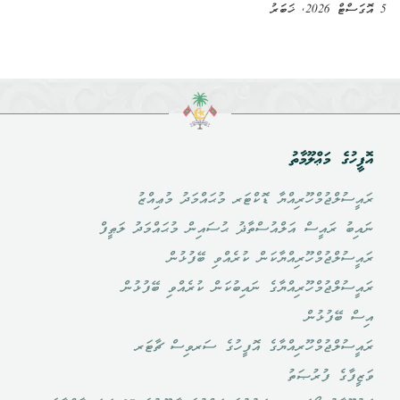
5 އޮގަސްޓް 2026, ޚަބަރު
އޮފީހުގެ މަޢްލޫމާތު
ރައީސުލްޖުމްހޫރިއްޔާ ޑޮކްޓަރ މުޙައްމަދު މުޢިއްޒު
ނައިބު ރައީސް އަލްއުސްތާޛު ޙުސައިން މުޙައްމަދު ލަޠީފް
ރައީސުލްޖުމްހޫރިއްޔާކަން ކުރެއްވި ބޭފުޅުން
ރައީސުލްޖުމްހޫރިއްޔާގެ ނައިބުކަން ކުރެއްވި ބޭފުޅުން
އިސް ބޭފުޅުން
ރައީސުލްޖުމްހޫރިއްޔާގެ އޮފީހުގެ ސަރވިސް ޗާޓަރ
ވަޒީފާގެ ފުރުޞަތު