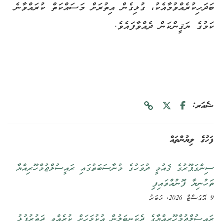
ބަދަހިކުރެއްވުމާއެކު، ގުޅިގެން އިތުރަށް މަސައްކަތް ކުރައްވާނެ
ކަމުގެ ޔަޤީންކަން ދެއްވާފައެވެ.
ޝެއަރ:
ފަހުގެ ލިޔުންތައް
ސިންގަޕޫރުގެ ޤައުމީ ދުވަހުގެ މުނާސަބަތުގައި ރައީސުލްޖުމްހޫރިއްޔާ
ތަހުނިޔާ ފޮނުއްވައިފި
9 އޮގަސްޓް 2026, ޚަބަރު
ރައީސުލްޖުމްހޫރިއްޔާގެ ދެކަނބަލުން އުކުޅަހަށް ކުރެއްވި ދަތުރުފުޅު