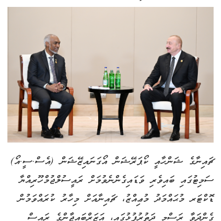
ޗައިނާގެ ޝަންހާއީ ކޯޕަރޭޝަން އޯގަނައިޒޭޝަން (އެސް.ސީ.އޯ)
ސަމިޓުގައި ބައިވެރި ވަޑައިގެންނެވުމަށް ރައީސުލްޖުމްހޫރިއްޔާ
ޑޮކްޓަރ މުޙައްމަދު މުޢިއްޒު، ޗައިނާއަށް މިހާރު ކުރައްވަމުން
ގެންދަވާ ރަސްމީ ދަތުރުފުޅުގައި، އަޒަރްބައިޖާންގެ ރައީސް