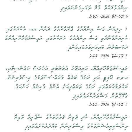
ނިންމަވާލައްވާ މާލެ ވަޑައިގަންނަވައިފި
6 އޮގަސްޓް 2026, ޚަބަރު
5 މިލިއަން ގަސް އިންދުމުގެ ޕްރޮގްރާމްގެ ދަށުން އއ. އުކުޅަހުގައި
ކުރިއަށްގެންދެވި ގަސް އިންދުމުގެ ހަރަކާތުގައި ރައީސުލްޖުމްހޫރިއްޔާގެ
ދެކަނބަލުން ބައިވެރިވެވަޑައިގެންފި
5 އޮގަސްޓް 2026, ޚަބަރު
ރައީސުލްޖުމްހޫރިއްޔާ، އަރިއަތޮޅު އުތުރުބުރީ އުކުޅަސް ކައުންސިލާއި،
އ.ތ.މ ކޮމިޓީ އަދި ރަށުގެ ބައެއް މުއައްސަސާތަކުގެ އިސްވެރިންނާ
ބައްދަލުކުރައްވައި ރަށުގެ ތަރައްޤީއަށް އެންމެ މުހިންމު ކަންކަމާ
ގުޅޭގޮތުން މަޝްވަރާކުރައްވައިފި
5 އޮގަސްޓް 2026, ޚަބަރު
ރައީސުލްޖުމްހޫރިއްޔާ، ކުދި ޖަޒީރާ ޤައުމުތަކުގެ ސުޕްރީމް އޮޑިޓް
އިންސްޓިޓިއުޝަންތަކުގެ އިސްވެރިންނާ ބައްދަލުކުރައްވައިފި