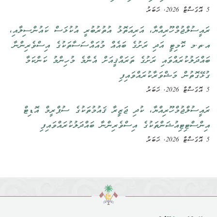
5 އޮގަސްޓް 2026, ޚަބަރު
ރައީސުލްޖުމްހޫރިއްޔާ، އަރިއަތޮޅު އުތުރުބުރީ އުކުޅަސް ކައުންސިލާއި،
އ.ތ.މ ކޮމިޓީ އަދި ރަށުގެ ބައެއް މުއައްސަސާތަކުގެ އިސްވެރިންނާ
ބައްދަލުކުރައްވައި ރަށުގެ ތަރައްޤީއަށް އެންމެ މުހިންމު ކަންކަމާ
ގުޅޭގޮތުން މަޝްވަރާކުރައްވައިފި
5 އޮގަސްޓް 2026, ޚަބަރު
ރައީސުލްޖުމްހޫރިއްޔާ، ކުދި ޖަޒީރާ ޤައުމުތަކުގެ ސުޕްރީމް އޮޑިޓް
އިންސްޓިޓިއުޝަންތަކުގެ އިސްވެރިންނާ ބައްދަލުކުރައްވައިފި
5 އޮގަސްޓް 2026, ޚަބަރު