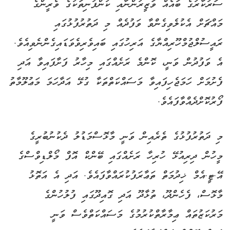
ސަރުކާރުގެ ބައެއް ވަޒީރުންނާއި ކުންފުނިތަކުގެ ވެރީންގެ
މައްޗަށް އެކުލެވިގެންވާ ވަފުދެއް މި ދަތުރުފުޅުގައި
ރައީސުލްޖުމްހޫރިއްޔާގެ އަރިހުގައި ބައިވެރިވެވަޑައިގެންނެވިއެވެ.
އެ ވަފުދުން ވަނީ، ކޮންމެ ރަށެއްގައި މިހާރު ފަށާފައިވާ އަދި
ފެށުމަށް ހަމަޖެހިފައިވާ މަސައްކަތްތަކާ ގުޅޭ އަދާހަމަ މަޢުލޫމާތު
ފޯރުކޮށްދެއްވާފައެވެ.
މި ދަތުރުފުޅުގެ ތެރެއިން ވަނީ މާޅޮސްމަޑުލު ދެކުނުބުރީގެ
މީހުން ދިރިއުޅޭ ހުރިހާ ރަށެއްގައި ބޭންކް އޮފް މޯލްޑިވްސްގެ
އޭ.ޓީ.އެމް ޚިދުމަތް ތަޢާރަފުކުރައްވާފައެވެ. އަދި އެ އަތޮޅު
މާޅޮސް، ފެހެންދޫ، ތުޅާދޫ އަދި ގޮއިދޫގައި ފުލުހުންގެ
މަރުކަޒުތައް ޢިމާރާތްކުރުމުގެ މަސައްކަތްވެސް ވަނީ