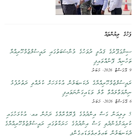
ފަހުގެ ލިޔުންތައް
ސިންގަޕޫރުގެ ޤައުމީ ދުވަހުގެ މުނާސަބަތުގައި ރައީސުލްޖުމްހޫރިއްޔާ
ތަހުނިޔާ ފޮނުއްވައިފި
9 އޮގަސްޓް 2026, ޚަބަރު
ރައީސުލްޖުމްހޫރިއްޔާގެ ދެކަނބަލުން އުކުޅަހަށް ކުރެއްވި ދަތުރުފުޅު
ނިންމަވާލައްވާ މާލެ ވަޑައިގަންނަވައިފި
6 އޮގަސްޓް 2026, ޚަބަރު
5 މިލިއަން ގަސް އިންދުމުގެ ޕްރޮގްރާމްގެ ދަށުން އއ. އުކުޅަހުގައި
ކުރިއަށްގެންދެވި ގަސް އިންދުމުގެ ހަރަކާތުގައި ރައީސުލްޖުމްހޫރިއްޔާގެ
ދެކަނބަލުން ބައިވެރިވެވަޑައިގެންފި