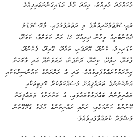
މުޙައްމަދު މުޢިއްޒު، މިއަދު މާލެ ވަޑައިގަންނަވައިފިއެވެ.
ރައީސުލްޖުމްހޫރިއްޔާގެ މި ދަތުރުފުޅުގައި، މާޅޮސްމަޑުލު
ދެކުނުބުރީގެ މީހުން ދިރިއުޅޭ 13 ރަށް ކަމަށްވާ، ކަމަދޫ،
ކުޑަރިކިލު، ކެންދޫ، އޭދަފުށި، ތުޅާދޫ، ގޮއިދޫ، ފެހެންދޫ،
ފުޅަދޫ، ހިތާދޫ، ކިހާދޫ، ދޮންފަން، ދަރަވަންދޫ އަދި މާޅޮހަށް
ޒިޔާރަތްކުރައްވާފައިވެއެވެ. އަދި އެ ރަށްރަށުގެ ކައުންސިލްތަކާއި
އަންހެނުންގެ ތަރައްޤީއަށް މަސައްކަތްކުރާ ކޮމިޓީތަކާއި
ރައްޔިތުންނާ ބައްދަލުކުރައްވައި، އެ ރަށްރަށުގެ ތަރައްޤީއަށް
ބޭނުންވާ ކަންކަމާއި، ރަށާއި ރައްޔިތުންގެ ޙާލަތާ ގުޅޭގޮތުން
މަޝްވަރާ ކުރައްވާފައިވެއެވެ.