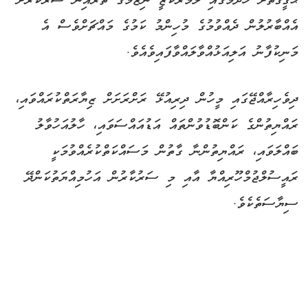
ޙަޤީޤަތަށް ހެދުމުގައި ލާމަރުކަޒީ ނިޒާމުގެ ތެރެއިން ސަރުކާރަށް
އެއްބާރުލުން ދެއްވުމުގެ މުހިންމު ކަމުގެ މައްޗަށްވެސް އެ
މަނިކުފާނު އަލިއަޅުއްވާލައްވާފައިވެއެވެ.
ދިވެހިރާއްޖޭގައި މީހުން ދިރިއުޅޭ ރަށްރަށަށް ޒިޔާރަތްކުރައްވައި،
ރައްޔިތުންގެ ކަންބޮޑުވުންތައް އަޑުއައްސަވައި، ހާލުއަހުވާލު
ބައްލަވައި، ރައްޔިތުންނާ ގާތުން މަސައްކަތްކުރެއްވުމަކީ
ރައީސުލްޖުމްހޫރިއްޔާ އާއި މި ސަރުކާރުން އަހުމިއްޔަތުކަންދޭ
ސިޔާސަތެކެވެ.