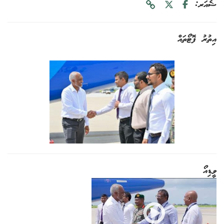
ޝެއަރ:
އިތުރު ފޮޓޯތައް
ވީޑިއޯ