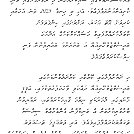
އެއްބަސްވުންތަކުގައި ސޮއިކުރެއްވުން މި ދަތުރުފުޅުގައި ވަނީ
ކުރިއަށްގެންދަވާފައެވެ. އަދި މި ހިނގާ 2025 ވަނަ އަހަރާއި
ކުރިއަށް އޮތް އަހަރު، ރަށްރަށުގައި ހިންގެވުމަށް
ތާވަލުކުރައްވާފައިވާ މަސައްކަތްތަކުގެ އަދާހަމަ
ރައީސުލްޖުމްހޫރިއްޔާ އެ ރަށްރަށުގެ ރައްޔިތުންނާ ވަނީ
ހިއްސާކުރައްވާފައެވެ.
މި ދަތުރުފުޅުގައި ބޭއްވެވި ބައްދަލުވުންތަކުގައި
ރައީސުލްޖުމްހޫރިއްޔާ ދެއްކެވި ވާހަކަފުޅުތަކުގައި، ޙަޤީޤީ
މާނައިގައި ލާމަރުކަޒީ ނިޒާމު ޤާއިމުކުރައްވައި، ރައްޔިތުން
ބާރުވެރިކުރުމަށް އެ މަނިކުފާނު ގެންގުޅުއްވާ ސިޔާސަތު
ތަކުރާރުކުރައްވާފައިވެއެވެ. އަދި ތަރައްޤީގެ ތަޞައްވުރު