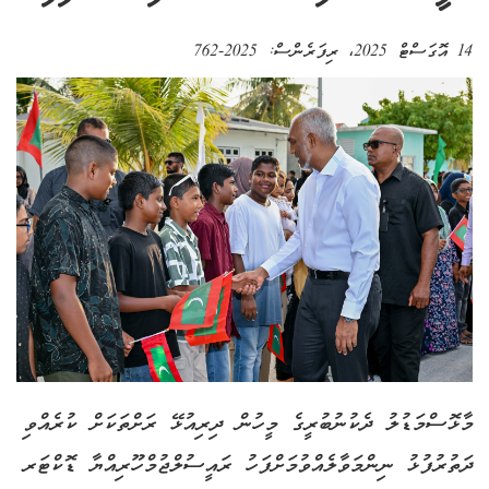
14 އޮގަސްޓް 2025
، ރިފަރެންސް:
2025-762
މާޅޮސްމަޑުލު ދެކުނުބުރީގެ މީހުން ދިރިއުޅޭ ރަށްތަކަށް ކުރެއްވި
ދަތުރުފުޅު ނިންމަވާލެއްވުމަށްފަހު ރައީސުލްޖުމްހޫރިއްޔާ ޑޮކްޓަރ