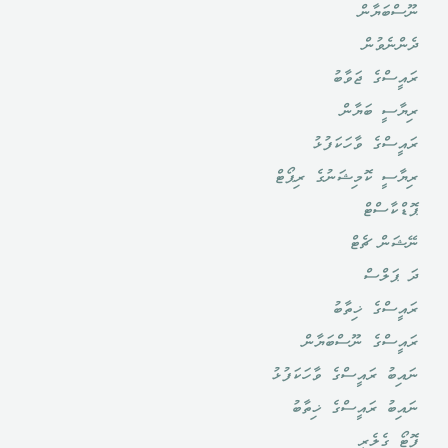
ނޫސްބަޔާން
ދެންނެވުން
ރައީސްގެ ޖަވާބު
ރިޔާސީ ބަޔާން
ރައީސްގެ ވާހަކަފުޅު
ރިޔާސީ ކޮމިޝަނުގެ ރިޕޯޓް
ޕޮޑްކާސްޓް
ނޭޝަން ޗެޓް
ދަ ޕަލްސް
ރައީސްގެ ޚިތާބު
ރައީސްގެ ނޫސްބަޔާން
ނައިބު ރައީސްގެ ވާހަކަފުޅު
ނައިބު ރައީސްގެ ޚިތާބު
ފޮޓޯ ގެލެރީ