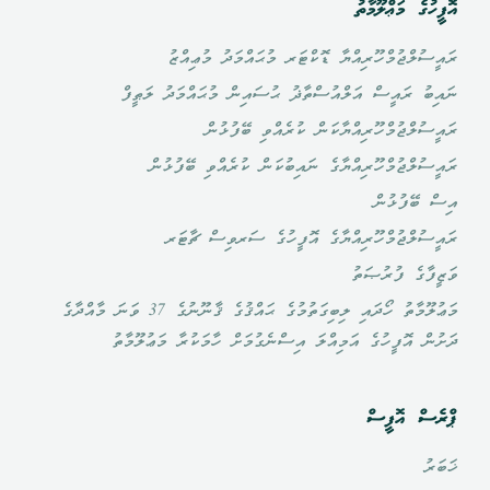
އޮފީހުގެ މަޢްލޫމާތު
ރައީސުލްޖުމްހޫރިއްޔާ ޑޮކްޓަރ މުޙައްމަދު މުޢިއްޒު
ނައިބު ރައީސް އަލްއުސްތާޛު ޙުސައިން މުޙައްމަދު ލަޠީފް
ރައީސުލްޖުމްހޫރިއްޔާކަން ކުރެއްވި ބޭފުޅުން
ރައީސުލްޖުމްހޫރިއްޔާގެ ނައިބުކަން ކުރެއްވި ބޭފުޅުން
އިސް ބޭފުޅުން
ރައީސުލްޖުމްހޫރިއްޔާގެ އޮފީހުގެ ސަރވިސް ޗާޓަރ
ވަޒީފާގެ ފުރުޞަތު
މަޢުލޫމާތު ހޯދައި ލިބިގަތުމުގެ ޙައްޤުގެ ޤާނޫނުގެ 37 ވަނަ މާއްދާގެ
ދަށުން އޮފީހުގެ އަމިއްލަ އިސްނެގުމަށް ހާމަކުރާ މަޢުލޫމާތު
ޕްރެސް އޮފީސް
ޚަބަރު