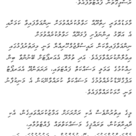
ރަސްމީގޮތުން ފައްޓަވާފައެވެ.
މާމަޑުއްވަރީ ހިތާދޫއާ ހަވާލުކުރެއްވުމަށް ނިންމަވާފައިވާ ކަމަށާއި
އެ އަތޮޅު އިންނަފުށި ފުޅަދޫއާ ހަވާލުކުރެއްވުމަށް
ނިންމަވާފައިވާކަން ރައީސުލްޖުމްހޫރިއްޔާ ވަނީ މިދަތުރުފުޅުގައި
އިޢުލާންކުރައްވާފައެވެ. އަދި ތުޅާދޫ އެއަރޕޯޓަށް ބޭނުންވާ ބިން
ހިއްކުމުގެ ޢަމަލީ މަސައްކަތް ފައްޓަވައި، ދަރަވަންދޫ އެއަރޕޯޓު
އަޕްގްރޭޑްކުރެއްވުމުގެ މަސައްކަތް ކުރައްވާނޭކަން އެ މަނިކުފާނު
ވަނީ ހާމަކުރައްވާފައެވެ.
މީގެ އިތުރުންވެސް އެކި ރަށްރަށަށް އަމާޒުކުރައްވައިގެން، އެކި
ދާއިރާތަކުން، ތަރައްޤީގެ މަސައްކަތްތައް ފެއްޓެވުމާއި،