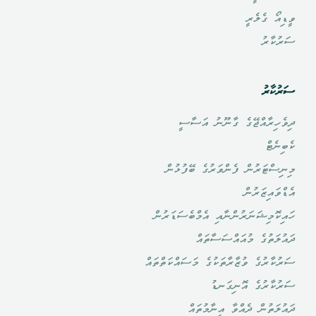
ވީޑިއޯ ގެލެރީ
ސަރުކާރު
ސަރުކާރު
ދިވެހިރާއްޖޭގެ ގާނޫނު އަސާސީ
ކެބިނެޓް
މިނިސްޓަރުން ފެންވަރުގެ ބޭފުޅުން
އެޑްވައިޒަރުން
ހައިކޮމިޝަނަރުންނާއި އެމްބެސަޑަރުން
ދައުލަތުގެ މުއައްސަސާތައް
ސަރުކާރުގެ ވުޒާރާތަކުގެ މަސައްކަތްތައް
ސަރުކާރުގެ އޮނިގަނޑު
ދައުލަތުން ދެއްވާ އިނާމުތައް