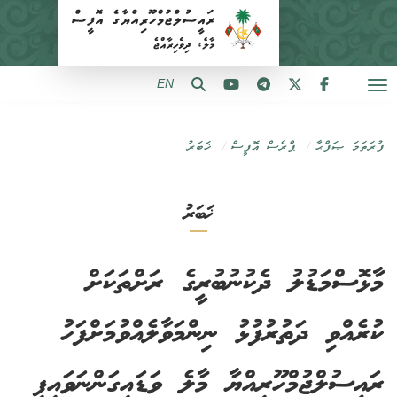
EN
ފުރަތަމަ ޞަފްޙާ
ޕްރެސް އޮފީސް
ޚަބަރު
ޚަބަރު
މާޅޮސްމަޑުލު ދެކުނުބުރީގެ ރަށްތަކަށް
ކުރެއްވި ދަތުރުފުޅު ނިންމަވާލެއްވުމަށްފަހު
ރައީސުލްޖުމްހޫރިއްޔާ މާލެ ވަޑައިގަންނަވައިފި