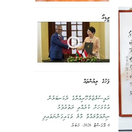
ވީޑިއޯ
ފަހުގެ ލިޔުންތައް
ރައީސުލްޖުމްހޫރިއްޔާގެ ދެކަނބަލުން
އުކުޅަހަށް ކުރެއްވި ދަތުރުފުޅު
ނިންމަވާލައްވާ މާލެ ވަޑައިގަންނަވައިފި
6 އޮގަސްޓް 2026, ޚަބަރު