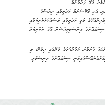
މެދު ވެވޭ ފަހުމުނާމާ
ްނީ އަދި ވޮކޭޝަނަލް ތަޢުލީމާއި ދިރާސާގެ
ެހިރާއްޖޭގެ މަތީ ތަޢުލީމާއި މަސައްކަތްތެރިކަމާއި
 ސިންގަޕޫރުގެ އިންސްޓިޓިއުޝަން އޮފް ޓެކްނިކަލް
ްދަވާ ފުރަމާނަ ދަތުރުފުޅުގެ ތެރޭގައި ހިމެނޭ، މި
ިއަށްގެންގޮސްފައިވަނީ ސިންގަޕޫރުގެ މިނިސްޓްރީ