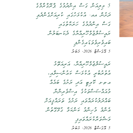
5 މިލިއަން ގަސް އިންދުމުގެ ޕްރޮގްރާމްގެ
ދަށުން އއ. އުކުޅަހުގައި ކުރިއަށްގެންދެވި
ގަސް އިންދުމުގެ ހަރަކާތުގައި
ރައީސުލްޖުމްހޫރިއްޔާގެ ދެކަނބަލުން
ބައިވެރިވެވަޑައިގެންފި
5 އޮގަސްޓް 2026, ޚަބަރު
ރައީސުލްޖުމްހޫރިއްޔާ، އަރިއަތޮޅު
އުތުރުބުރީ އުކުޅަސް ކައުންސިލާއި،
އ.ތ.މ ކޮމިޓީ އަދި ރަށުގެ ބައެއް
މުއައްސަސާތަކުގެ އިސްވެރިންނާ
ބައްދަލުކުރައްވައި ރަށުގެ ތަރައްޤީއަށް
އެންމެ މުހިންމު ކަންކަމާ ގުޅޭގޮތުން
މަޝްވަރާކުރައްވައިފި
5 އޮގަސްޓް 2026, ޚަބަރު