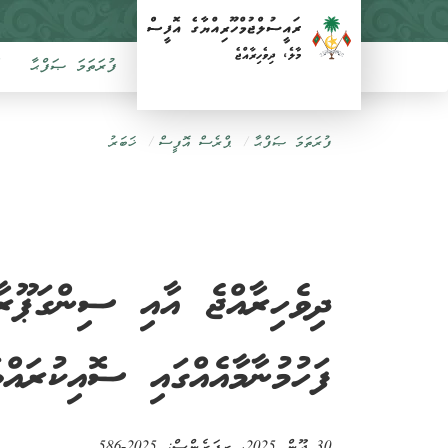
ފުރަތަމަ ޞަފްޙާ
ފުރަތަމަ ޞަފްޙާ
ޕްރެސް އޮފީސް
ޚަބަރު
ދިވެހިރާއްޖެ އާއި ސިންގަޕޫރާ
ފަހުމުނާމާއެއްގައި ސޮއިކުރައްވ