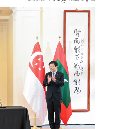
30 ޖޫން 2025
، ރިފަރެންސް:
2025-586