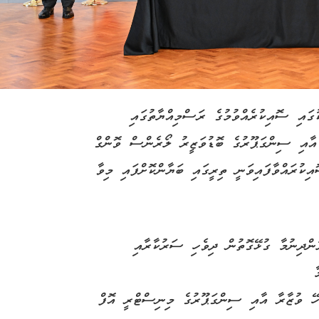
ުގައި ސޮއިކުރެއްވުމުގެ ރަސްމިއްޔާތުގައި
 އާއި ސިންގަޕޫރުގެ ބޮޑުވަޒީރު ލޯރެންސް ވޮންގް
އިކުރައްވާފައިވަނީ ތިރީގައި ބަޔާންކޮށްފައި މިވާ
ުންދިނުމާ ގުޅޭގޮތުން ދިވެހި ސަރުކާރާއި
ާ
ބެހޭ ވުޒާރާ އާއި ސިންގަޕޫރުގެ މިނިސްޓްރީ އޮފް