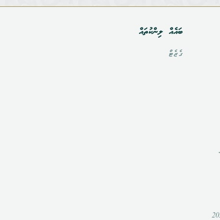
ބައެއް ލިންކުތައް
ގެޒެޓް