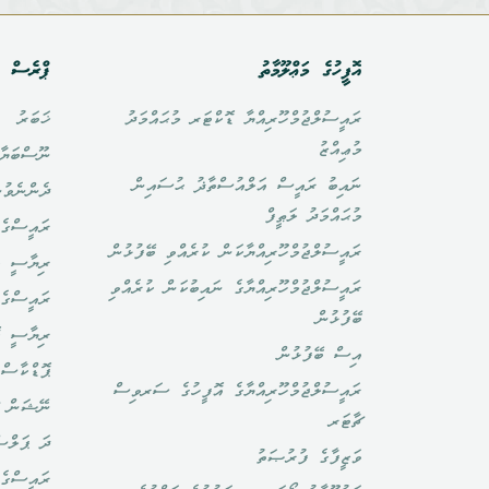
އޮފީހުގެ މަޢްލޫމާތު
ޕްރެސް އ
ރައީސުލްޖުމްހޫރިއްޔާ ޑޮކްޓަރ މުޙައްމަދު
ޚަބަރު
މުޢިއްޒު
ނޫސްބަޔާ
ނައިބު ރައީސް އަލްއުސްތާޛު ޙުސައިން
ދެންނެވުނ
މުޙައްމަދު ލަޠީފް
ރައީސްގެ 
ރައީސުލްޖުމްހޫރިއްޔާކަން ކުރެއްވި ބޭފުޅުން
ރިޔާސީ ބ
ރައީސުލްޖުމްހޫރިއްޔާގެ ނައިބުކަން ކުރެއްވި
ރައީސްގެ 
ބޭފުޅުން
ރިޔާސީ ކ
އިސް ބޭފުޅުން
ޕޮޑްކާސްޓ
ރައީސުލްޖުމްހޫރިއްޔާގެ އޮފީހުގެ ސަރވިސް
ނޭޝަން ޗ
ޗާޓަރ
ދަ ޕަލްސ
ވަޒީފާގެ ފުރުޞަތު
ރައީސްގެ 