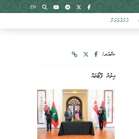
EN
ގުޅުއްވުމަށް
ޝެއަރ:
އިތުރު ފޮޓޯތައް