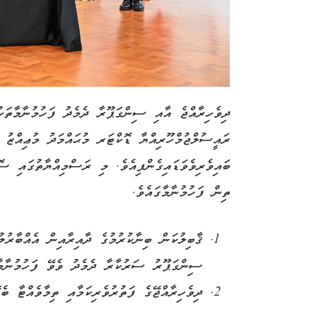
ދިވެހިރާއްޖެ އާއި ސިންގަޕޫރާ ދެމެދު ފަހުމުނާމާތަކ
ރައީސުލްޖުމްހޫރިއްޔާ ޑޮކްޓަރ މުޙައްމަދު މުޢިއްޒު
ބައިވެރިވެވަޑައިގެންފިއެވެ. މި ރަސްމިއްޔާތުގައި ސޮ
ތިން ފަހުމުނާމާގައެވެ.
ޤާބިލުކަން ބިނާކުރުމުގެ ދާއިރާއިން އެއްބާރުލ
ސިންގަޕޫރު ސަރުކާރާ ދެމެދު ވެވޭ ފަހުމުނާމ
ދިވެހިރާއްޖޭގެ ފަތުރުވެރިކަމާއި ތިމާވެއްޓާ 