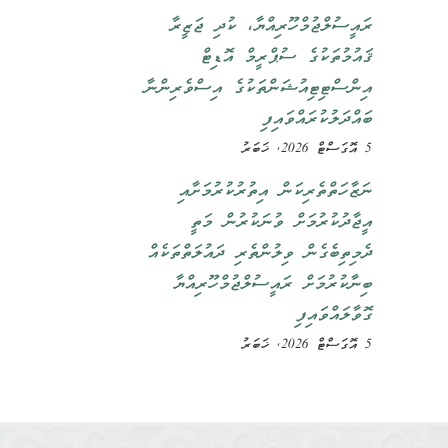
ރައީސުލްޖުމްހޫރިއްޔާ، ކުދި ޖަޒީރާ
ޤައުމުތަކުގެ ސުޕްރީމް އޮޑިޓް
އިންސްޓިޓިއުޝަންތަކުގެ އިސްވެރިންނާ
ބައްދަލުކުރައްވައިފި
5 އޮގަސްޓް 2026, ޚަބަރު
ނަޒާހަތްތެރިކަން އިތުރުކުރުމަށާއި
އީޖާދުކުރުމަށް ވުނަކުރުން މަތީ
ދެމިތިބެގެން ވިލުންތެރި ދައުލަތްތަކެއް
ބިނާކުރުމަށް ރައީސުލްޖުމްހޫރިއްޔާ
ގޮވާލައްވައިފި
5 އޮގަސްޓް 2026, ޚަބަރު