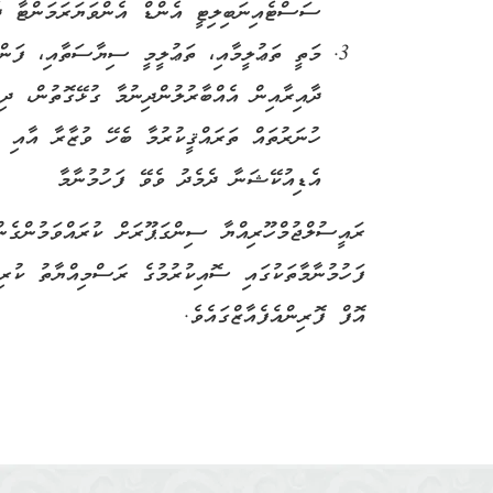
ސަސްޓެއިނަބިލިޓީ އެންޑް އެންވަޔަރަމަންޓާ ދެ
މަތީ ތަޢުލީމާއި، ތަޢުލީމީ ސިޔާސަތާއި، ފަނ
ދާއިރާއިން އެއްބާރުލުންދިނުމާ ގުޅޭގޮތުން، ދިވ
ހުނަރުތައް ތަރައްޤީކުރުމާ ބެހޭ ވުޒާރާ އާއި
އެޑިއުކޭޝަނާ ދެމެދު ވެވޭ ފަހުމުނާމާ
ރައީސުލްޖުމްހޫރިއްޔާ ސިންގަޕޫރަށް ކުރައްވަމުންގެނ
ފަހުމުނާމާތަކުގައި ސޮއިކުރުމުގެ ރަސްމިއްޔާތު ކުރ
އޮފް ފޮރިންއެފެއާޒްގައެވެ.