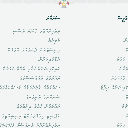
ޮފީސް
ސަރުކާރު
ދިވެހިރާއްޖޭގެ ގާނޫނު އަސާސީ
ން
ކެބިނެޓް
ް
މިނިސްޓަރުން ފެންވަރުގެ ބޭފުޅުން
ޖަވާބު
އެޑްވައިޒަރުން
ަޔާން
ހައިކޮމިޝަނަރުންނާއި އެމްބެސަޑަރުން
ވާހަކަފުޅު
ދައުލަތުގެ މުއައްސަސާތައް
ޮމިޝަނުގެ ރިޕޯޓް
ސަރުކާރުގެ ވުޒާރާތަކުގެ މަސައްކަތްތައް
ް
ސަރުކާރުގެ އޮނިގަނޑު
ެޓް
ދައުލަތުން ދެއްވާ އިނާމުތައް
ް
ކެޕޭސިޓީ ޑިވެލޮޕްމަންޓް އިނީޝިއޭޓިވް
ޚިތާބު
ދިވެހީންގެރާއްޖެ މެނިފެސްޓޯ 2023-2028