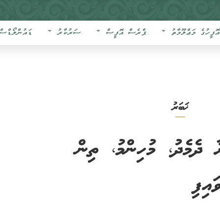
އޮފީހުގެ މަޢްލޫމާތު
ޕްރެސް އޮފީސް
ސަރުކާރު
ޑައުންލޯޑްސް
ޚަބަރު
 ދެމެދު، މުހިންމު، ތިން
ައިފި