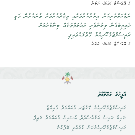
5 އޮގަސްޓް 2026, ޚަބަރު
ނަޒާހަތްތެރިކަން އިތުރުކުރުމަށާއި އީޖާދުކުރުމަށް ވުނަކުރުން މަތީ
ދެމިތިބެގެން ވިލުންތެރި ދައުލަތްތަކެއް ބިނާކުރުމަށް
ރައީސުލްޖުމްހޫރިއްޔާ ގޮވާލައްވައިފި
5 އޮގަސްޓް 2026, ޚަބަރު
އޮފީހުގެ މަޢްލޫމާތު
ރައީސުލްޖުމްހޫރިއްޔާ ޑޮކްޓަރ މުޙައްމަދު މުޢިއްޒު
ނައިބު ރައީސް އަލްއުސްތާޛު ޙުސައިން މުޙައްމަދު ލަޠީފް
ރައީސުލްޖުމްހޫރިއްޔާކަން ކުރެއްވި ބޭފުޅުން