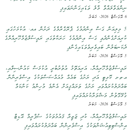
ނިންމަވާލައްވާ މާލެ ވަޑައިގަންނަވައިފި
6 އޮގަސްޓް 2026, ޚަބަރު
5 މިލިއަން ގަސް އިންދުމުގެ ޕްރޮގްރާމްގެ ދަށުން އއ. އުކުޅަހުގައި
ކުރިއަށްގެންދެވި ގަސް އިންދުމުގެ ހަރަކާތުގައި ރައީސުލްޖުމްހޫރިއްޔާގެ
ދެކަނބަލުން ބައިވެރިވެވަޑައިގެންފި
5 އޮގަސްޓް 2026, ޚަބަރު
ރައީސުލްޖުމްހޫރިއްޔާ، އަރިއަތޮޅު އުތުރުބުރީ އުކުޅަސް ކައުންސިލާއި،
އ.ތ.މ ކޮމިޓީ އަދި ރަށުގެ ބައެއް މުއައްސަސާތަކުގެ އިސްވެރިންނާ
ބައްދަލުކުރައްވައި ރަށުގެ ތަރައްޤީއަށް އެންމެ މުހިންމު ކަންކަމާ
ގުޅޭގޮތުން މަޝްވަރާކުރައްވައިފި
5 އޮގަސްޓް 2026, ޚަބަރު
ރައީސުލްޖުމްހޫރިއްޔާ، ކުދި ޖަޒީރާ ޤައުމުތަކުގެ ސުޕްރީމް އޮޑިޓް
އިންސްޓިޓިއުޝަންތަކުގެ އިސްވެރިންނާ ބައްދަލުކުރައްވައިފި