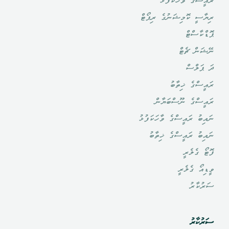
ރައީސްގެ ވާހަކަފުޅު
ރިޔާސީ ކޮމިޝަނުގެ ރިޕޯޓް
ޕޮޑްކާސްޓް
ނޭޝަން ޗެޓް
ދަ ޕަލްސް
ރައީސްގެ ޚިތާބު
ރައީސްގެ ނޫސްބަޔާން
ނައިބު ރައީސްގެ ވާހަކަފުޅު
ނައިބު ރައީސްގެ ޚިތާބު
ފޮޓޯ ގެލެރީ
ވީޑިއޯ ގެލެރީ
ސަރުކާރު
ސަރުކާރު