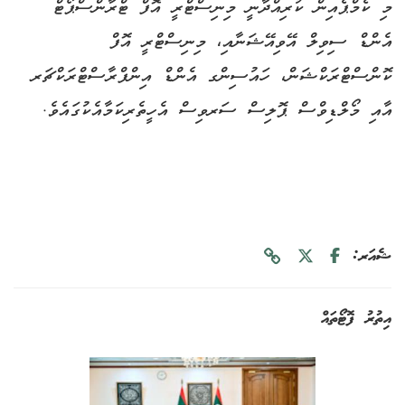
މި ކެމްޕެއިން ކުރިއްދާނީ މިނިސްޓްރީ އޮފް ޓްރާންސްޕޯޓް
އެންޑް ސިވިލް އޭވިއޭޝަނާއި، މިނިސްޓްރީ އޮފް
ކޮންސްޓްރަކްޝަން، ހައުސިންގ އެންޑް އިންފްރާސްޓްރަކްޗަރ
އާއި މޯލްޑިވްސް ޕޮލިސް ސަރވިސް އެހީތެރިކަމާއެކުގައެވެ.
ޝެއަރ:
އިތުރު ފޮޓޯތައް