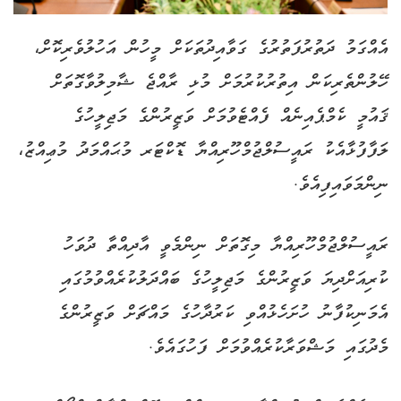
އެއްގަމު ދަތުރުފަތުރުގެ ގަވާއިދުތަކަށް މީހުން އަހުލުވެރިކޮށް،
ހޭލުންތެރިކަން އިތުރުކުރުމަށް މުޅި ރާއްޖެ ޝާމިލުވާގޮތަށް
ޤައުމީ ކެމްޕެއިނެއް ފެއްޓެވުމަށް ވަޒީރުންގެ މަޖިލީހުގެ
ލަފާފުޅާއެކު ރައީސުލްޖުމްހޫރިއްޔާ ޑޮކްޓަރ މުޙައްމަދު މުޢިއްޒު،
ނިންމަވައިފިއެވެ.
ރައީސުލްޖުމްހޫރިއްޔާ މިގޮތަށް ނިންމެވީ އާދިއްތާ ދުވަހު
ކުރިއަށްދިޔަ ވަޒީރުންގެ މަޖިލީހުގެ ބައްދަލުކުރެއްވުމުގައި
އެމަނިކުފާނު ހުށަހެޅުއްވި ކަރުދާހުގެ މައްޗަށް ވަޒީރުންގެ
މެދުގައި މަޝްވަރާކުރެއްވުމަށް ފަހުގައެވެ.