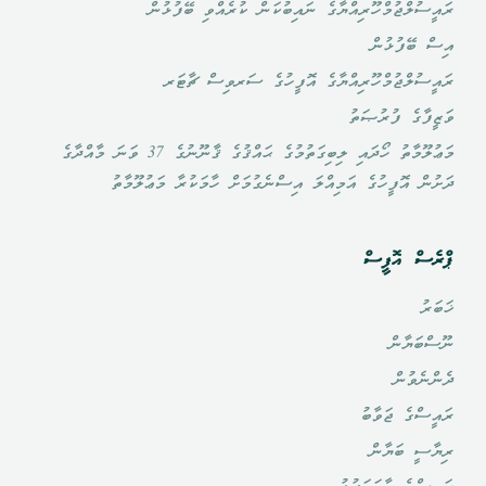
ރައީސުލްޖުމްހޫރިއްޔާގެ ނައިބުކަން ކުރެއްވި ބޭފުޅުން
އިސް ބޭފުޅުން
ރައީސުލްޖުމްހޫރިއްޔާގެ އޮފީހުގެ ސަރވިސް ޗާޓަރ
ވަޒީފާގެ ފުރުޞަތު
މަޢުލޫމާތު ހޯދައި ލިބިގަތުމުގެ ޙައްޤުގެ ޤާނޫނުގެ 37 ވަނަ މާއްދާގެ
ދަށުން އޮފީހުގެ އަމިއްލަ އިސްނެގުމަށް ހާމަކުރާ މަޢުލޫމާތު
ޕްރެސް އޮފީސް
ޚަބަރު
ނޫސްބަޔާން
ދެންނެވުން
ރައީސްގެ ޖަވާބު
ރިޔާސީ ބަޔާން