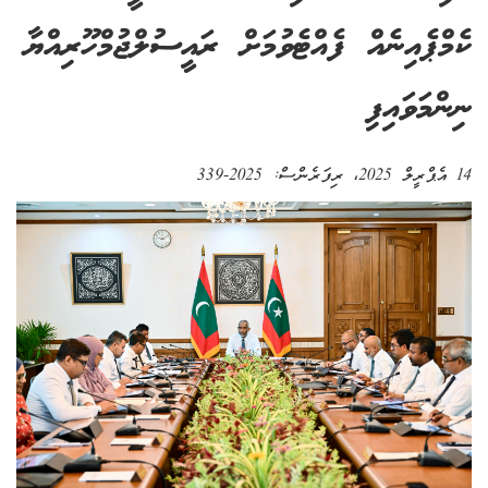
ކެމްޕެއިނެއް ފެއްޓެވުމަށް ރައީސުލްޖުމްހޫރިއްޔާ
ނިންމަވައިފި
14 އެޕްރީލް 2025
، ރިފަރެންސް:
2025-339