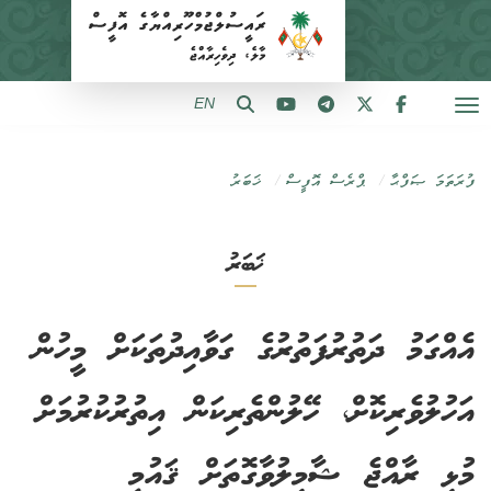
EN
ފުރަތަމަ ޞަފްޙާ
ޕްރެސް އޮފީސް
ޚަބަރު
ޚަބަރު
އެއްގަމު ދަތުރުފަތުރުގެ ގަވާއިދުތަކަށް މީހުން
އަހުލުވެރިކޮށް، ހޭލުންތެރިކަން އިތުރުކުރުމަށް
މުޅި ރާއްޖެ ޝާމިލުވާގޮތަށް ޤައުމީ