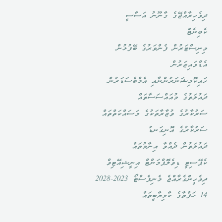
ދިވެހިރާއްޖޭގެ ގާނޫނު އަސާސީ
ކެބިނެޓް
މިނިސްޓަރުން ފެންވަރުގެ ބޭފުޅުން
އެޑްވައިޒަރުން
ހައިކޮމިޝަނަރުންނާއި އެމްބެސަޑަރުން
ދައުލަތުގެ މުއައްސަސާތައް
ސަރުކާރުގެ ވުޒާރާތަކުގެ މަސައްކަތްތައް
ސަރުކާރުގެ އޮނިގަނޑު
ދައުލަތުން ދެއްވާ އިނާމުތައް
ކެޕޭސިޓީ ޑިވެލޮޕްމަންޓް އިނީޝިއޭޓިވް
ދިވެހީންގެރާއްޖެ މެނިފެސްޓޯ 2023-2028
14 ހަފްތާގެ ކާމިޔާބީތައް