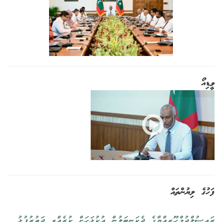
ވީޑިއޯ
ފަހުގެ ލިޔުންތައް
ރައީސުލްޖުމްހޫރިއްޔާގެ ދެކަނބަލުން އުކުޅަހަށް ކުރެއްވި ދަތުރުފުޅު