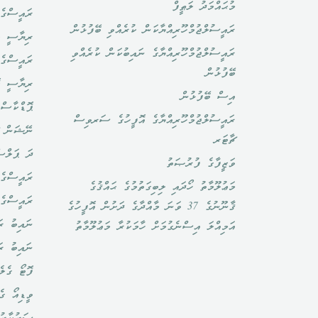
މުޙައްމަދު ލަޠީފް
ރައީސްގެ 
ރައީސުލްޖުމްހޫރިއްޔާކަން ކުރެއްވި ބޭފުޅުން
ރިޔާސީ ބ
ރައީސުލްޖުމްހޫރިއްޔާގެ ނައިބުކަން ކުރެއްވި
ރައީސްގެ 
ބޭފުޅުން
ރިޔާސީ ކ
އިސް ބޭފުޅުން
ޕޮޑްކާސްޓ
ރައީސުލްޖުމްހޫރިއްޔާގެ އޮފީހުގެ ސަރވިސް
ނޭޝަން ޗ
ޗާޓަރ
ދަ ޕަލްސ
ވަޒީފާގެ ފުރުޞަތު
ރައީސްގެ 
މަޢުލޫމާތު ހޯދައި ލިބިގަތުމުގެ ޙައްޤުގެ
ރައީސްގެ
ޤާނޫނުގެ 37 ވަނަ މާއްދާގެ ދަށުން އޮފީހުގެ
ނައިބު ރަ
އަމިއްލަ އިސްނެގުމަށް ހާމަކުރާ މަޢުލޫމާތު
ނައިބު ރ
ފޮޓޯ ގެލެ
ވީޑިއޯ ގެ