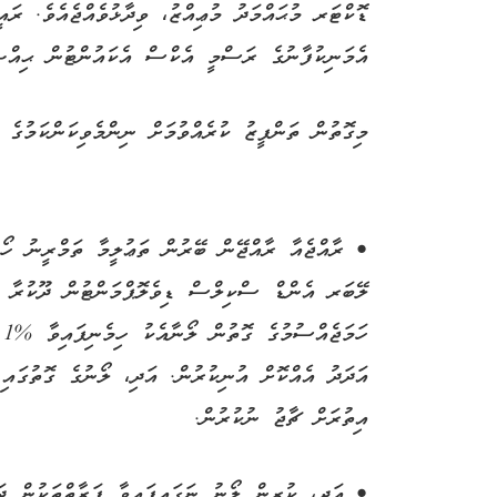
ޑޮކްޓަރ މުޙައްމަދު މުޢިއްޒު، ވިދާޅުވެއްޖެއެވެ. ރައ
އެމަނިކުފާނުގެ ރަސްމީ އެކްސް އެކައުންޓުން ޙިއްޞާ
މިގޮތުން ތަންފީޒު ކުރެއްވުމަށް ނިންމެވިކަންކަމުގެ 
• ރާއްޖެއާ ރާއްޖޭން ބޭރުން ތަޢުލީމާ ތަމްރީނު ހޯ
ލޭބަރ އެންޑް ސްކިލްސް ޑިވެލޮޕްމަންޓުން ދޫކުރާ ލ
ހަ
އަދަދު އެއްކޮށް އުނިކުރުން. އަދި، ލޯނުގެ ގޮތުގައ
އިތުރަށް ޗާޖު ނުކުރުން.
• އަދި، ކުރިން ލޯނު ނަގައިފައިވާ ފަރާތްތަކުން ދ