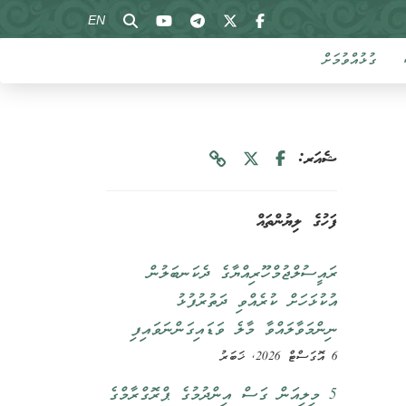
EN
ގުޅުއްވުމަށް
ޝެއަރ:
ފަހުގެ ލިޔުންތައް
ރައީސުލްޖުމްހޫރިއްޔާގެ ދެކަނބަލުން
އުކުޅަހަށް ކުރެއްވި ދަތުރުފުޅު
ނިންމަވާލައްވާ މާލެ ވަޑައިގަންނަވައިފި
6 އޮގަސްޓް 2026, ޚަބަރު
5 މިލިއަން ގަސް އިންދުމުގެ ޕްރޮގްރާމްގެ