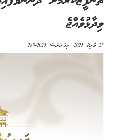
ތަންފީޒުކުރުމަށް ދަންނަވާފައިވ
ވިދާޅުވެއްޖެ
27 މާރިޗު 2025
، ރިފަރެންސް:
2025-289