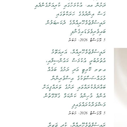
ދަށުން އއ. އުކުޅަހުގައި ކުރިއަށްގެންދެވި
ގަސް އިންދުމުގެ ހަރަކާތުގައި
ރައީސުލްޖުމްހޫރިއްޔާގެ ދެކަނބަލުން
ބައިވެރިވެވަޑައިގެންފި
5 އޮގަސްޓް 2026, ޚަބަރު
ރައީސުލްޖުމްހޫރިއްޔާ، އަރިއަތޮޅު
އުތުރުބުރީ އުކުޅަސް ކައުންސިލާއި،
އ.ތ.މ ކޮމިޓީ އަދި ރަށުގެ ބައެއް
މުއައްސަސާތަކުގެ އިސްވެރިންނާ
ބައްދަލުކުރައްވައި ރަށުގެ ތަރައްޤީއަށް
އެންމެ މުހިންމު ކަންކަމާ ގުޅޭގޮތުން
މަޝްވަރާކުރައްވައިފި
5 އޮގަސްޓް 2026, ޚަބަރު
ރައީސުލްޖުމްހޫރިއްޔާ، ކުދި ޖަޒީރާ