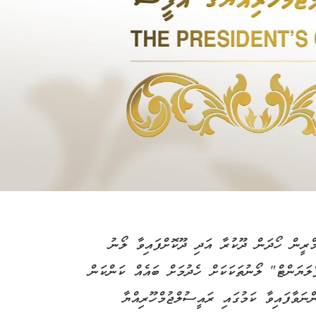
މްރީން ހޯދަން ދޫކުރާ އަދި ދޫކޮށްފައިވާ ލޯނު
ަޔަންޓް" ލޯނުތަކަކަށް ހެދުމަށް ބައެއް ކަންކަން
ްނަވާފައިވާ ކަމުގައި ރައީސުލްޖުމްހޫރިއްޔާ