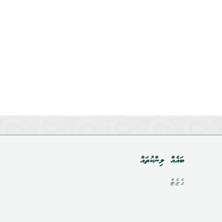
ބައެއް ލިންކުތައް
ގެޒެޓް