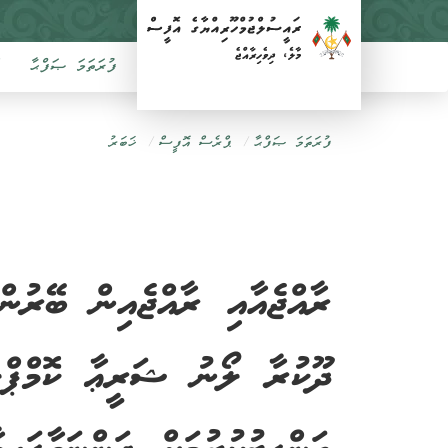
ފުރަތަމަ ޞަފްޙާ
ފުރަތަމަ ޞަފްޙާ
ޕްރެސް އޮފީސް
ޚަބަރު
ރާއްޖެއާއި ރާއްޖެއިން ބޭރުން
ދޫކުރާ ލޯނު ޝަރީޢާ ކޮމްޕްލަ