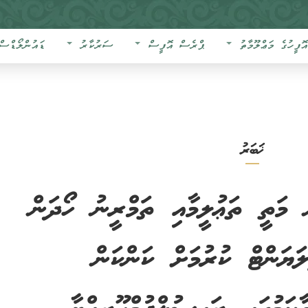
އޮފީހުގެ މަޢްލޫމާތު
ޕްރެސް އޮފީސް
ސަރުކާރު
ޑައުންލޯޑްސް
ޚަބަރު
 މަތީ ތަޢުލީމާއި ތަމްރީނު ހޯދަން
ޔަންޓް ކުރުމަށް ކަންކަން