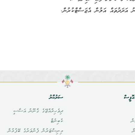
ު އަދަދުތައް އަލުން އެޖަސްޓްކުރުން.
ޮފީސް
ސަރުކާރު
ދިވެހިރާއްޖޭގެ ގާނޫނު އަސާސީ
ން
ކެބިނެޓް
ް
މިނިސްޓަރުން ފެންވަރުގެ ބޭފުޅުން