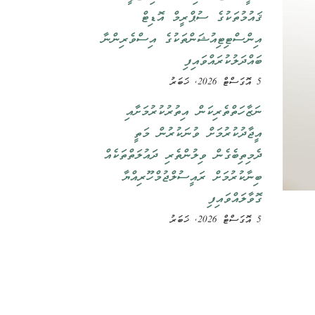
ޤައުމުތަކުގެ ސުޕްރީމް އޮޑިޓް
އިންސްޓިޓިއުޝަންތަކުގެ އިސްވެރިންނާ
ބައްދަލުކުރައްވައިފި
5 އޮގަސްޓް 2026, ޚަބަރު
ނަޒާހަތްތެރިކަން އިތުރުކުރުމަށާއި
އީޖާދުކުރުމަށް ވުނަކުރުން މަތީ
ދެމިތިބެގެން ވިލުންތެރި ދައުލަތްތަކެއް
ބިނާކުރުމަށް ރައީސުލްޖުމްހޫރިއްޔާ
ގޮވާލައްވައިފި
5 އޮގަސްޓް 2026, ޚަބަރު