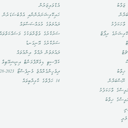
ޖަވާބު
އެޑްވައިޒަރުން
ަޔާން
ހައިކޮމިޝަނަރުންނާއި އެމްބެސަޑަރުން
ވާހަކަފުޅު
ދައުލަތުގެ މުއައްސަސާތައް
ޮމިޝަނުގެ ރިޕޯޓް
ސަރުކާރުގެ ވުޒާރާތަކުގެ މަސައްކަތްތައް
ް
ސަރުކާރުގެ އޮނިގަނޑު
ެޓް
ދައުލަތުން ދެއްވާ އިނާމުތައް
ް
ކެޕޭސިޓީ ޑިވެލޮޕްމަންޓް އިނީޝިއޭޓިވް
ޚިތާބު
ދިވެހީންގެރާއްޖެ މެނިފެސްޓޯ 2023-2028
 ނޫސްބަޔާން
14 ހަފްތާގެ ކާމިޔާބީތައް
އީސްގެ ވާހަކަފުޅު
ައީސްގެ ޚިތާބު
ރީ
ލެރީ