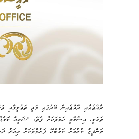
ރާއްޖެއާއި ރާއްޖެއިން ބޭރުގައި މަތީ ތަޢުލީމާއި ތަ
ތަކަކީ، އިސްލާމީ ހަމަތަކަށް ފެތޭ، "ޝަރީޢާ ކޮމްޕްލ
ތަންފީޒު ކުރުމަށް ކަމާބެހޭ ފަރާތްތަކަށް މިއަދު ދަނ