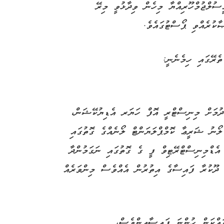
ީސުލްޖުމްހޫރިއްޔާ މިހެން ވިދާޅުވީ މިރޭ
ކުރެއްވި ޕޯސްޓުގައެވެ.
ތެރޭގައި ހިމެނެނީ:
ދުމަށް މިނިސްޓްރީ އޮފް ހަޔަރ އެޑިޔުކޭޝަން،
ޯނު ޝަރީޢާ ކޮމްޕްލަޔަންޓް ލޯނެއްގެ ގޮތުގައި
މަޖެއްސުމުގެ ގޮތުން ލޯނާއެކު ހިމެނިފައިވާ %1 އެޑްމިނިސްޓްރޭޓިވް ފީ ގެ ގޮތުގައި ނަގަމުންދާ
ި ދޫކުރާ ފައިސާގެ އިތުރުން އެއްވެސް މިންވަރެއް
ައްކަން ހުންނަ ފައިސާއިންވެސް،