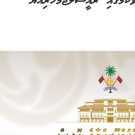
ާކަމުގައި ރައީސުލްޖުމްހޫރިއްޔާ