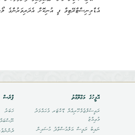
އެޑްމިނިސްޓްރޭޓިވް ފީ އުނިކޮށް އެދަރިވަރުންގެ ލޯނ
އޮފީހުގެ މަޢްލޫމާތު
ޕްރެސް އ
ރައީސުލްޖުމްހޫރިއްޔާ ޑޮކްޓަރ މުޙައްމަދު
ޚަބަރު
މުޢިއްޒު
ނޫސްބަޔާ
ނައިބު ރައީސް އަލްއުސްތާޛު ޙުސައިން
ދެންނެވުނ