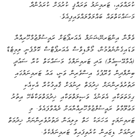
ކުރައްވައި، ޓަރމިނަލު ތަރައްޤީ ކުރުމަށް ކުރަމުންދާ
މަސައްކަތްތައް ބައްލަވާލައްވައިފިއެވެ.
ވެލާނާ އިންޓަރނޭޝަނަލް އެއަރޕޯޓަށް ރައީސުލްޖުމްހޫރިއްޔާ
ވަޑައިގެންނެވުމުން، މޯލްޑިވްސް އެއަރޕޯޓްސް ކޮމްޕެނީ ލިމިޓެޑް
(އެމްއޭސީއެލް) އަދި ޓަރމިނަލްގެ މަސައްކަތް ކުރާ ސައުދީ
ބިންލާދިން ގްރޫޕުގެ އިސްވެރިން ވަނީ، އައު ޓަރމިނަލުގައި
ދަތުރުވެރިންނަށް ޚިދުމަތް ދިނުމަށް ޤާއިމުކުރާ އެކިއެކި
ގިމަތަތަކާއި އެތަނުގެ ވަޞީލަތްތަކާއި ޚިދުމަތްތަކާބެހޭ އިތުރު
މަޢުލޫމާތު ރައީސުލްޖުމްހޫރިއްޔާއަށް ދެއްވާފައެވެ. މި
ޓަރމިނަލަކީ އަހަރަކު ހަތް މިލިއަން ދަތުރުވެރިންނަށް ޚިދުމަތް
ދިނުމަށް ޑިޒައިން ކުރެވިފައިވާ ޓަރމިނަލެކެވެ.