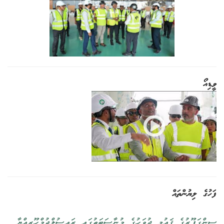
ވީޑިއޯ
ފަހުގެ ލިޔުންތައް
ސިންގަޕޫރުގެ ޤައުމީ ދުވަހުގެ މުނާސަބަތުގައި ރައީސުލްޖުމްހޫރިއްޔާ