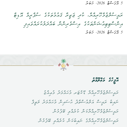
5 އޮގަސްޓް 2026, ޚަބަރު
ރައީސުލްޖުމްހޫރިއްޔާ، ކުދި ޖަޒީރާ ޤައުމުތަކުގެ ސުޕްރީމް އޮޑިޓް
އިންސްޓިޓިއުޝަންތަކުގެ އިސްވެރިންނާ ބައްދަލުކުރައްވައިފި
5 އޮގަސްޓް 2026, ޚަބަރު
އޮފީހުގެ މަޢްލޫމާތު
ރައީސުލްޖުމްހޫރިއްޔާ ޑޮކްޓަރ މުޙައްމަދު މުޢިއްޒު
ނައިބު ރައީސް އަލްއުސްތާޛު ޙުސައިން މުޙައްމަދު ލަޠީފް
ރައީސުލްޖުމްހޫރިއްޔާކަން ކުރެއްވި ބޭފުޅުން
ރައީސުލްޖުމްހޫރިއްޔާގެ ނައިބުކަން ކުރެއްވި ބޭފުޅުން