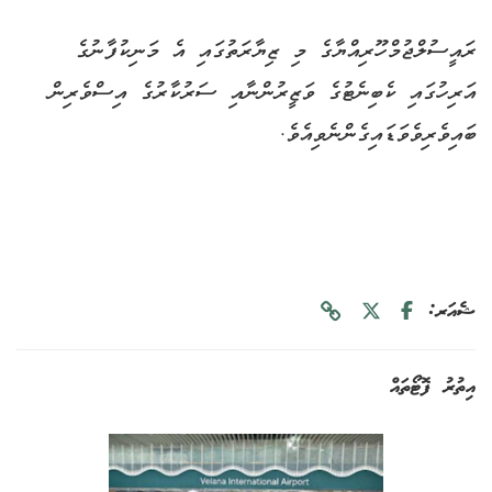
ރައީސުލްޖުމްހޫރިއްޔާގެ މި ޒިޔާރަތުގައި އެ މަނިކުފާނުގެ
އަރިހުގައި ކެބިނެޓުގެ ވަޒީރުންނާއި ސަރުކާރުގެ އިސްވެރިން
ބައިވެރިވެވަޑައިގެންނެވިއެވެ.
ޝެއަރ:
އިތުރު ފޮޓޯތައް