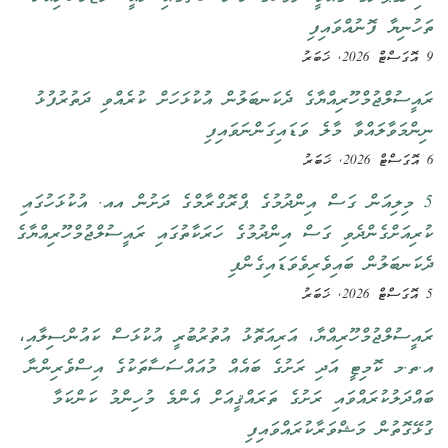
ތަހުނިޔާ ފޮނުއްވައިފި
9 އޮގަސްޓް 2026, ޚަބަރު
ރައީސުލްޖުމްހޫރިއްޔާގެ ދެކަނބަލުން އުކުޅަހަށް ކުރެއްވި ދަތުރުފުޅު
ނިންމަވާލައްވާ މާލެ ވަޑައިގަންނަވައިފި
6 އޮގަސްޓް 2026, ޚަބަރު
5 މިލިއަން ގަސް އިންދުމުގެ ޕްރޮގްރާމްގެ ދަށުން އއ. އުކުޅަހުގައި
ކުރިއަށްގެންދެވި ގަސް އިންދުމުގެ ހަރަކާތުގައި ރައީސުލްޖުމްހޫރިއްޔާގެ
ދެކަނބަލުން ބައިވެރިވެވަޑައިގެންފި
5 އޮގަސްޓް 2026, ޚަބަރު
ރައީސުލްޖުމްހޫރިއްޔާ، އަރިއަތޮޅު އުތުރުބުރީ އުކުޅަސް ކައުންސިލާއި،
އ.ތ.މ ކޮމިޓީ އަދި ރަށުގެ ބައެއް މުއައްސަސާތަކުގެ އިސްވެރިންނާ
ބައްދަލުކުރައްވައި ރަށުގެ ތަރައްޤީއަށް އެންމެ މުހިންމު ކަންކަމާ
ގުޅޭގޮތުން މަޝްވަރާކުރައްވައިފި