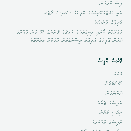
އިސް ބޭފުޅުން
ރައީސުލްޖުމްހޫރިއްޔާގެ އޮފީހުގެ ސަރވިސް ޗާޓަރ
ވަޒީފާގެ ފުރުޞަތު
މަޢުލޫމާތު ހޯދައި ލިބިގަތުމުގެ ޙައްޤުގެ ޤާނޫނުގެ 37 ވަނަ މާއްދާގެ
ދަށުން އޮފީހުގެ އަމިއްލަ އިސްނެގުމަށް ހާމަކުރާ މަޢުލޫމާތު
ޕްރެސް އޮފީސް
ޚަބަރު
ނޫސްބަޔާން
ދެންނެވުން
ރައީސްގެ ޖަވާބު
ރިޔާސީ ބަޔާން
ރައީސްގެ ވާހަކަފުޅު