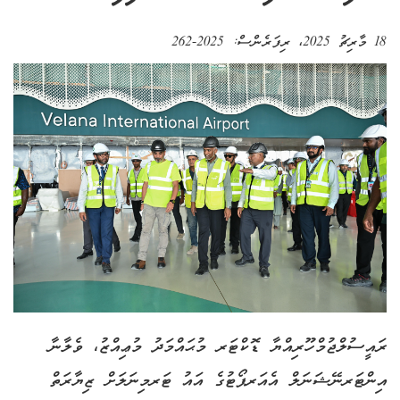
18 މާރިޗު 2025
، ރިފަރެންސް:
2025-262
ރައީސުލްޖުމްހޫރިއްޔާ ޑޮކްޓަރ މުޙައްމަދު މުޢިއްޒު، ވެލާނާ
އިންޓަރނޭޝަނަލް އެއަރޕޯޓުގެ އައު ޓަރމިނަލަށް ޒިޔާރަތް