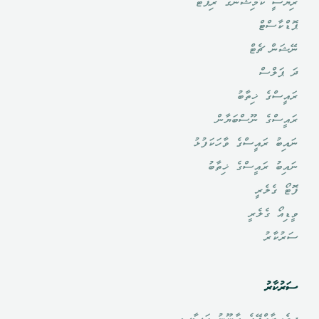
ރިޔާސީ ކޮމިޝަނުގެ ރިޕޯޓް
ޕޮޑްކާސްޓް
ނޭޝަން ޗެޓް
ދަ ޕަލްސް
ރައީސްގެ ޚިތާބު
ރައީސްގެ ނޫސްބަޔާން
ނައިބު ރައީސްގެ ވާހަކަފުޅު
ނައިބު ރައީސްގެ ޚިތާބު
ފޮޓޯ ގެލެރީ
ވީޑިއޯ ގެލެރީ
ސަރުކާރު
ސަރުކާރު