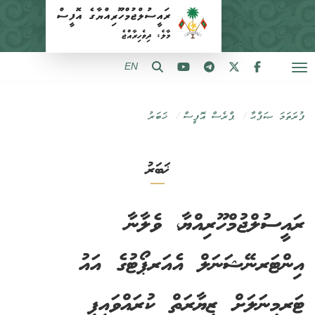
EN
ފުރަތަމަ ޞަފްޙާ
ޕްރެސް އޮފީސް
ޚަބަރު
ޚަބަރު
ރައީސުލްޖުމްހޫރިއްޔާ، ވެލާނާ
އިންޓަރނޭޝަނަލް އެއަރޕޯޓުގެ އައު
ޓަރމިނަލަށް ޒިޔާރަތް ކުރައްވައިފި