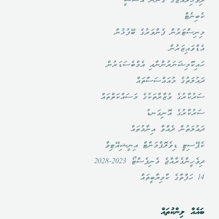
ދިވެހިރާއްޖޭގެ ގާނޫނު އަސާސީ
ކެބިނެޓް
މިނިސްޓަރުން ފެންވަރުގެ ބޭފުޅުން
އެޑްވައިޒަރުން
ހައިކޮމިޝަނަރުންނާއި އެމްބެސަޑަރުން
ދައުލަތުގެ މުއައްސަސާތައް
ސަރުކާރުގެ ވުޒާރާތަކުގެ މަސައްކަތްތައް
ސަރުކާރުގެ އޮނިގަނޑު
ދައުލަތުން ދެއްވާ އިނާމުތައް
ކެޕޭސިޓީ ޑިވެލޮޕްމަންޓް އިނީޝިއޭޓިވް
ދިވެހީންގެރާއްޖެ މެނިފެސްޓޯ 2023-2028
14 ހަފްތާގެ ކާމިޔާބީތައް
ބައެއް ލިންކުތައް