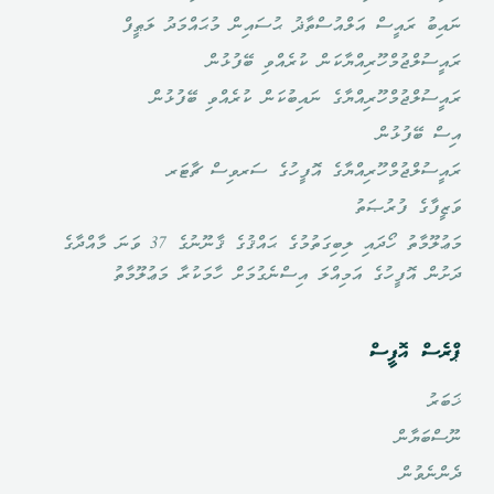
ނައިބު ރައީސް އަލްއުސްތާޛު ޙުސައިން މުޙައްމަދު ލަޠީފް
ރައީސުލްޖުމްހޫރިއްޔާކަން ކުރެއްވި ބޭފުޅުން
ރައީސުލްޖުމްހޫރިއްޔާގެ ނައިބުކަން ކުރެއްވި ބޭފުޅުން
އިސް ބޭފުޅުން
ރައީސުލްޖުމްހޫރިއްޔާގެ އޮފީހުގެ ސަރވިސް ޗާޓަރ
ވަޒީފާގެ ފުރުޞަތު
މަޢުލޫމާތު ހޯދައި ލިބިގަތުމުގެ ޙައްޤުގެ ޤާނޫނުގެ 37 ވަނަ މާއްދާގެ
ދަށުން އޮފީހުގެ އަމިއްލަ އިސްނެގުމަށް ހާމަކުރާ މަޢުލޫމާތު
ޕްރެސް އޮފީސް
ޚަބަރު
ނޫސްބަޔާން
ދެންނެވުން