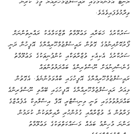
ޔުނިޓް އަޅާނެކަމުގައި ރައީސުލްޖުމްހޫރިއްޔާ މީގެ ކުރިން
ވިދާޅުވެފައިވެއެވެ.
ސަރުކާރުގެ ޚަބަރާއި މަޢުލޫމާތު ތާޒާކަމާއެކު ރައްޔިތުންނަށް
ފޯރުކޮށްދިނުމުގެ ގޮތުން ރައީސުލްޖުމްހޫރިއްޔާގެ އޮފީހުން ދަނީ
ސަރުކާރުގެ އެކިއެކި ވުޒާރާތަކާއި ކުންފުނިތަކުގެ މަޢުލޫމާތު
ގެނެސްދިނުމަށް ނޫސްވެރިންގެ ބައްދަލުވުންތައް
ރައީސުލްޖުމްހޫރިއްޔާގެ އޮފީހުގައި ބާއްވަމުންނެވެ. އެގޮތުން
މިއަދު ރައީސުލްޖުމްހޫރިއްޔާގެ އޮފީހުގައި ބޭއްވި ނޫސްވެރިންގެ
ބައްދަލުވުމުގައި ވަނީ މިނިސްޓްރީ އޮފް އިސްލާމިކް އެފެއާޒްގެ
ފަރާތުން އެ ވުޒާރާއާއި ގުޅުންހުރި ދާއިރާތަކުން ކުރަމުން
އަންނަ މުހިންމު ބައެއް މަސައްކަތްތަކުގެ މަޢުލޫމާތު