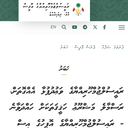
EN
ފުރަތަމަ ޞަފްޙާ
ޕްރެސް އޮފީސް
ޚަބަރު
ޚަބަރު
ރައީސުލްޖުމްހޫރިއްޔާގެ ވަޢުދުފުޅާ އެއްގޮތަށް،
ރަސްމާލެ މަޝްރޫޢު ހަޤީޤަތަކަށް ހައްދަވާނެ
- ރައީސުލްޖުމްހޫރިއްޔާގެ އޮފީހުގެ އިސް