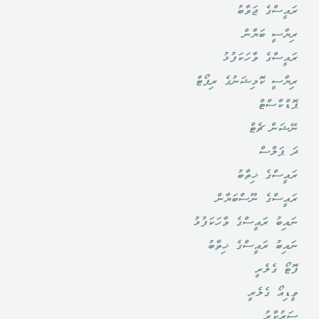
ރައީސްގެ ޖަވާބު
ރިޔާސީ ބަޔާން
ރައީސްގެ ވާހަކަފުޅު
ރިޔާސީ ކޮމިޝަނުގެ ރިޕޯޓް
ޕޮޑްކާސްޓް
ނޭޝަން ޗެޓް
ދަ ޕަލްސް
ރައީސްގެ ޚިތާބު
ރައީސްގެ ނޫސްބަޔާން
ނައިބު ރައީސްގެ ވާހަކަފުޅު
ނައިބު ރައީސްގެ ޚިތާބު
ފޮޓޯ ގެލެރީ
ވީޑިއޯ ގެލެރީ
ސަރުކާރު