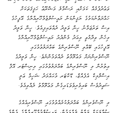
ވަޢުދުފުޅެއް ކަމަށާއި ރަސްމާލެ މަޝްރޫޢު ހަޤީޤަތަކަށް
ހައްދަވާނެކަމުގެ ޔަޤީންކަން ރައީސުލްޖުމްހޫރިއްޔާގެ އޮފީހުގެ
އިސް ތަރުޖަމާނު ހީނާ ވަލީދު ދެއްވައިފިއެވެ. ހީނާ ވަލީދު
މިހެން ވިދާޅުވީ މިއަދު މެންދުރު ރައީސުލްޖުމްހޫރިއްޔާގެ
އޮފީހުގައި ބޭއްވި ނޫސްވެރިންގެ ބައްދަލުވުމުގައި
ނޫސްވެރިންނަށް މަޢުލޫމާތު ދެއްވަމުންނެވެ. ހީނާ ވަލީދުގެ
އިތުރުން މި ނޫސްވެރިންގެ ބައްދަލުވުމުގައި މިނިސްޓަރ އޮފް
އިސްލާމިކް އެފެއާޒް، ޑޮކްޓަރ މުޙައްމަދު ޝަހީމް ޢަލީ
ސަޢީދުވެސް ބައިވެރިވެވަޑައިގެން މަޢުލޫމާތު ދެއްވިއެވެ.
މި ނޫސްވެރިންގެ ބައްދަލުކުރެއްވުމުގައި ނޫސްވެރިއެއްގެ
ސުވާލަކަށް ޖަވާބު ދެއްވަމުން، ރައީސުލްޖުމްހޫރިއްޔާގެ އެންމެ