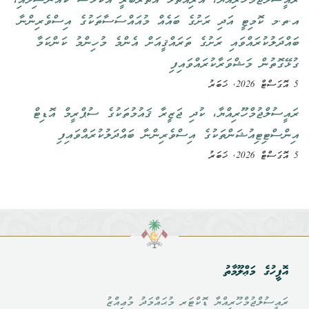
ރައީސުލްޖުމްހޫރިއްޔާ، އަރިއަތޮޅު އުތުރުބުރީ އުކުޅަސް ކައުންސިލާއި،
އ.ތ.މ ކޮމިޓީ އަދި ރަށުގެ ބައެއް މުއައްސަސާތަކުގެ އިސްވެރިންނާ
ބައްދަލުކުރައްވައި ރަށުގެ ތަރައްޤީއަށް އެންމެ މުހިންމު ކަންކަމާ
ގުޅޭގޮތުން މަޝްވަރާކުރައްވައިފި
5 އޮގަސްޓް 2026, ޚަބަރު
ރައީސުލްޖުމްހޫރިއްޔާ، ކުދި ޖަޒީރާ ޤައުމުތަކުގެ ސުޕްރީމް އޮޑިޓް
އިންސްޓިޓިއުޝަންތަކުގެ އިސްވެރިންނާ ބައްދަލުކުރައްވައިފި
5 އޮގަސްޓް 2026, ޚަބަރު
އޮފީހުގެ މަޢްލޫމާތު
ރައީސުލްޖުމްހޫރިއްޔާ ޑޮކްޓަރ މުޙައްމަދު މުޢިއްޒު