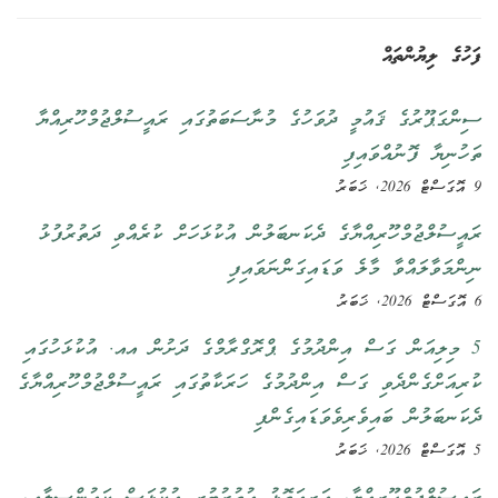
ފަހުގެ ލިޔުންތައް
ސިންގަޕޫރުގެ ޤައުމީ ދުވަހުގެ މުނާސަބަތުގައި ރައީސުލްޖުމްހޫރިއްޔާ
ތަހުނިޔާ ފޮނުއްވައިފި
9 އޮގަސްޓް 2026, ޚަބަރު
ރައީސުލްޖުމްހޫރިއްޔާގެ ދެކަނބަލުން އުކުޅަހަށް ކުރެއްވި ދަތުރުފުޅު
ނިންމަވާލައްވާ މާލެ ވަޑައިގަންނަވައިފި
6 އޮގަސްޓް 2026, ޚަބަރު
5 މިލިއަން ގަސް އިންދުމުގެ ޕްރޮގްރާމްގެ ދަށުން އއ. އުކުޅަހުގައި
ކުރިއަށްގެންދެވި ގަސް އިންދުމުގެ ހަރަކާތުގައި ރައީސުލްޖުމްހޫރިއްޔާގެ
ދެކަނބަލުން ބައިވެރިވެވަޑައިގެންފި
5 އޮގަސްޓް 2026, ޚަބަރު