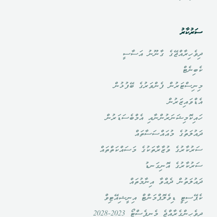
ސަރުކާރު
ދިވެހިރާއްޖޭގެ ގާނޫނު އަސާސީ
ކެބިނެޓް
މިނިސްޓަރުން ފެންވަރުގެ ބޭފުޅުން
އެޑްވައިޒަރުން
ހައިކޮމިޝަނަރުންނާއި އެމްބެސަޑަރުން
ދައުލަތުގެ މުއައްސަސާތައް
ސަރުކާރުގެ ވުޒާރާތަކުގެ މަސައްކަތްތައް
ސަރުކާރުގެ އޮނިގަނޑު
ދައުލަތުން ދެއްވާ އިނާމުތައް
ކެޕޭސިޓީ ޑިވެލޮޕްމަންޓް އިނީޝިއޭޓިވް
ދިވެހީންގެރާއްޖެ މެނިފެސްޓޯ 2023-2028