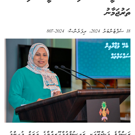
ތަރުޖަމާނު
18 ސެޕްޓެންބަރު 2024
، ރިފަރެންސް:
2024-807
ރަސްމާލެ މަޝްރޫޢަކީ ރައީސުލްޖުމްހޫރިއްޔާގެ ވަރަށް މުހިންމު