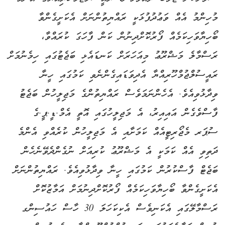
މުހިންމު އެއް ވަޢުދުފުޅަކީ ރައްޔިތުންނަށް އެކަށީގެންވާ
ބޯހިޔާވަހިކަމެއް ފޯރުކޮށްދިނުން ކަން ފާހަގަ ކުރައްވާ،
ރަސްމާލެ މަޝްރޫޢު މިއަހަރަށް ކަނޑައެޅި ބަޖެޓުގައި ހިމެނުމަށް
ރައީސުލްޖުމްހޫރިއްޔާ އެދިވަޑައިގެންނެވި ކަމުގައި ހީނާ
ވިދާޅުވިއެވެ. އެހެންނަމަވެސް ރައްޔިތުންގެ މަޖިލީހުން ބަޖެޓު
ފާސްވެގެން އައިއިރު، އެ މަޖިލީހުގައި އޮތީ އެމް.ޑީ.ޕީ.ގެ
ސުޕަރ މެޖޯރިޓީއެއް ކަމަށާއި އެ މަޖިލީހުން ކުރެއްވި އެންމެ
ދަތިވި އެއް ކަމަކީ އެ މަޝްރޫޢު ކުރިއަށް ނުގެންދެވޭނެހެން
ބަޖެޓް ފާސްކުރުން ކަމުގައި ހީނާ ވިދާޅުވިއެވެ. ރައްޔިތުންނަށް
އެކަށީގެންވާ ބޯހިޔާވަހިކަމެއް ފޯރުކޮށްދިނުމަށް އަމާޒުކޮށް
ރަސްމާލޭގައި އެކަނިވެސް އެކިކަހަލަ 30 ހާސް ހައުސިންގ