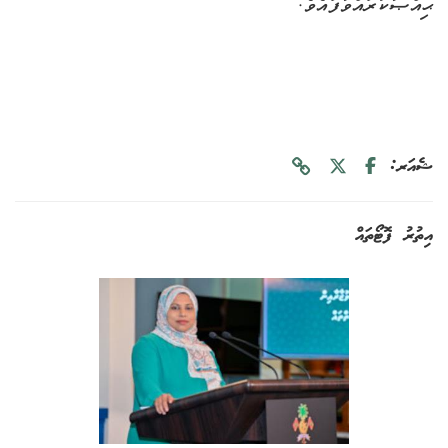
ޙިއްޞާކުރައްވާފައެވެ.
ޝެއަރ:
އިތުރު ފޮޓޯތައް