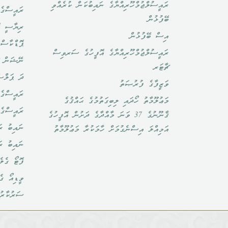
ރައީސުލްޖުމްހޫރިއްޔާގެ ނައިބުކަން ކުރެއްވި
ރައީސްގެ 
ބޭފުޅުން
ރިޔާސީ ކ
އިސް ބޭފުޅުން
ޕޮޑްކާސްޓ
ރައީސުލްޖުމްހޫރިއްޔާގެ އޮފީހުގެ ސަރވިސް
ނޭޝަން ޗ
ޗާޓަރ
ދަ ޕަލްސ
ވަޒީފާގެ ފުރުޞަތު
ރައީސްގެ 
މަޢުލޫމާތު ހޯދައި ލިބިގަތުމުގެ ޙައްޤުގެ
ރައީސްގެ
ޤާނޫނުގެ 37 ވަނަ މާއްދާގެ ދަށުން އޮފީހުގެ
ނައިބު ރަ
އަމިއްލަ އިސްނެގުމަށް ހާމަކުރާ މަޢުލޫމާތު
ނައިބު ރ
ފޮޓޯ ގެލެ
ވީޑިއޯ ގެ
ސަރުކާރު