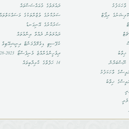
ވާހަކަފުޅު
ދައުލަތުގެ މުއައްސަސާތައް
ޮމިޝަނުގެ ރިޕޯޓް
ސަރުކާރުގެ ވުޒާރާތަކުގެ މަސައްކަތްތައް
ް
ސަރުކާރުގެ އޮނިގަނޑު
ެޓް
ދައުލަތުން ދެއްވާ އިނާމުތައް
ް
ކެޕޭސިޓީ ޑިވެލޮޕްމަންޓް އިނީޝިއޭޓިވް
ޚިތާބު
ދިވެހީންގެރާއްޖެ މެނިފެސްޓޯ 2023-2028
 ނޫސްބަޔާން
14 ހަފްތާގެ ކާމިޔާބީތައް
އީސްގެ ވާހަކަފުޅު
ައީސްގެ ޚިތާބު
ރީ
ލެރީ