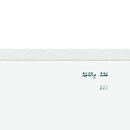
ބައެއް ލިންކުތައް
ގެޒެޓް