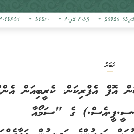
އޮފީހުގެ މަޢްލޫމާތު
ޕްރެސް އޮފީސް
ސަރުކާރު
ޑައުންލޯޑްސް
ޚަބަރު
ަން އޮފް އެފްރިކަން، ކެރީބިއަން އެންޑ
.ސީ.ޕީ.އެސް.) ގެ "ސަމޯއާ