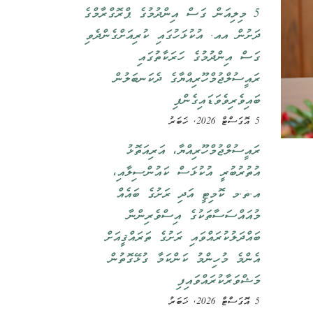
5 މިލިއަން ގަސް އިންދުމުގެ ޕްރޮގްރާމްގެ
ދަށުން އއ. އުކުޅަހުގައި ކުރިއަށްގެންދެވި
ގަސް އިންދުމުގެ ހަރަކާތުގައި
ރައީސުލްޖުމްހޫރިއްޔާގެ ދެކަނބަލުން
ބައިވެރިވެވަޑައިގެންފި
5 އޮގަސްޓް 2026, ޚަބަރު
ރައީސުލްޖުމްހޫރިއްޔާ، އަރިއަތޮޅު
އުތުރުބުރީ އުކުޅަސް ކައުންސިލާއި،
އ.ތ.މ ކޮމިޓީ އަދި ރަށުގެ ބައެއް
މުއައްސަސާތަކުގެ އިސްވެރިންނާ
ބައްދަލުކުރައްވައި ރަށުގެ ތަރައްޤީއަށް
އެންމެ މުހިންމު ކަންކަމާ ގުޅޭގޮތުން
މަޝްވަރާކުރައްވައިފި
5 އޮގަސްޓް 2026, ޚަބަރު