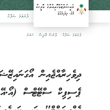
ފުރަތަމަ ޞަފްޙާ
ފުރަތަމަ ޞަފްޙާ
ޕްރެސް އޮފީސް
ޚަބަރު
ދިވެހިރާއްޖެއިން އޯގަނައިޒޭޝ
ޕެސިފިކް ސްޓޭޓްސް (އޯ.އޭ