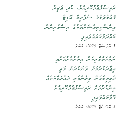
ރައީސުލްޖުމްހޫރިއްޔާ، ކުދި ޖަޒީރާ
ޤައުމުތަކުގެ ސުޕްރީމް އޮޑިޓް
އިންސްޓިޓިއުޝަންތަކުގެ އިސްވެރިންނާ
ބައްދަލުކުރައްވައިފި
5 އޮގަސްޓް 2026, ޚަބަރު
ނަޒާހަތްތެރިކަން އިތުރުކުރުމަށާއި
އީޖާދުކުރުމަށް ވުނަކުރުން މަތީ
ދެމިތިބެގެން ވިލުންތެރި ދައުލަތްތަކެއް
ބިނާކުރުމަށް ރައީސުލްޖުމްހޫރިއްޔާ
ގޮވާލައްވައިފި
5 އޮގަސްޓް 2026, ޚަބަރު