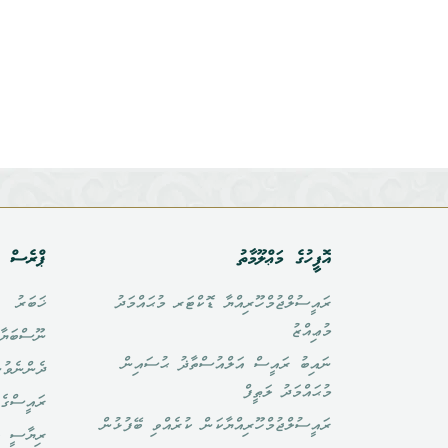
އޮފީހުގެ މަޢްލޫމާތު
ޕްރެސް އ
ރައީސުލްޖުމްހޫރިއްޔާ ޑޮކްޓަރ މުޙައްމަދު
ޚަބަރު
މުޢިއްޒު
ނޫސްބަޔާ
ނައިބު ރައީސް އަލްއުސްތާޛު ޙުސައިން
ދެންނެވުނ
މުޙައްމަދު ލަޠީފް
ރައީސްގެ 
ރައީސުލްޖުމްހޫރިއްޔާކަން ކުރެއްވި ބޭފުޅުން
ރިޔާސީ ބ