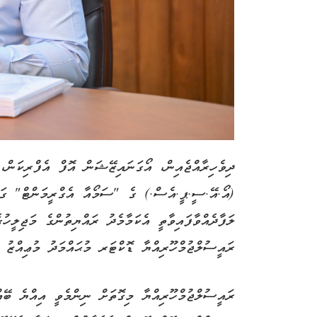
ދިވެހިރާއްޖެއިން، އޯގަނައިޒޭޝަން އޮފް އެފްރިކަނ
(އޯ.އޭ.ސީ.ޕީ.އެސް.) ގެ "ސަމޯއާ އެގްރީމަންޓް" ގައި
ލަފާދެއްވާފައިވާތީ އެކަމާމެދު ރައްޔިތުންގެ މަޖިލީހު
ރައީސުލްޖުމްހޫރިއްޔާ ޑޮކްޓަރ މުޙައްމަދު މުޢިއްޒު ނ
ރައީސުލްޖުމްހޫރިއްޔާ މިގޮތަށް ނިންމެވީ އިއްޔެ ބޭއް