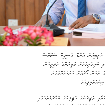
ް، ކެރީބިއަން އެންޑް ޕެސިފިކް ސްޓޭޓްސް
 ބައިވެރިވުމަށް ވަޒީރުންގެ މަޖިލީހުން
ގެ ރުހުން ހޯދުމަށް ހުށަހެޅުއްވުމަށް
ިންމަވައިފިއެވެ.
ވެވި ވަޒީރުންގެ މަޖިލީހުގެ ބައްދަލުވުމުގައި