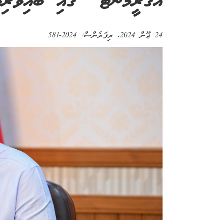
އެގްރީމަންޓް" ގައި ބައިވެރިވު
24 ޖޫން 2024
، ރިފަރެންސް:
2024-581