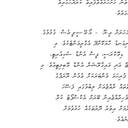
ން ހުށަހަޅުއްވާފައިވާ ކަރުދާހުގައިވާ
ައެވެ.
ހަރަށް އީ.ޔޫ. – އޯ.އޭ.ސީ.ޕީ.އެސް. ގުޅުމުގެ
ީ އޮނިގަނޑު ހާމަކޮށްދޭ އެގްރީމަންޓެކެވެ. މި
 އެންޑް ޑިމޮކްރަސީ، ޕީސް އެންޑް ސެކިއުރިޓީ،
ްޖް އަދި މައިގްރޭޝަން އެންޑް މޮބިލިޓީއެވެ. މި
ފުރިހަމަ މެންބަރަކަށް ވުމުން ޔޫރަޕްގެ
ުތައް ރާއްޖެއަށް ލިބުމުގައި ފަސޭހަ
ިވެހިރާއްޖެއިން ބޭރަށް އެކްސްޕޯޓު ކުރާ
މަށް އިތުރު ދޮރުތަކެއް ހުޅުވުމަށް
ެއެވެ.