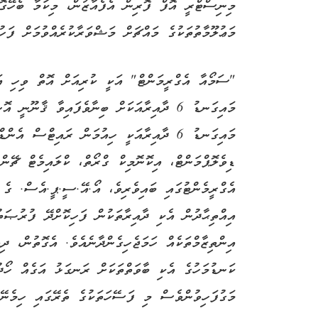
މިނިސްޓްރީ އޮފް ފޮރިން އެފެއާޒުން، މިކަމާ ބެހޭގޮތު
މަޢުލޫމާތުތަކުގެ މައްޗަށް މަޝްވަރާކުރެއްވުމަށް ފަހުގ
"ސަމޯއާ އެގްރީމަންޓް" އަކީ ކުރިއަށް އޮތް ވިހި އަ
މައިގަނޑު 6 ދާއިރާއަކަށް ބިނާވެފައިވާ ޤާނޫނ
މައިގަނޑު 6 ދާއިރާއަކީ ހިއުމަން ރައިޓްސް
ޑިވެލޮޕްމަންޓް، އިކޮނޮމިކް ގްރޯތް، ކްލައިމެޓް ޗޭނ
އެގްރީމެންޓުގައި ބައިވެރިވެ، އޯ.އޭ.ސީ.ޕީ.އެސް. ގެ 
އިއްތިޙާދުން އެކި ދާއިރާތަކުން ފަހިކޮށްދޭ ފުރުޞަތ
އިންތިޒާމްތަކެއް ހަމަޖެހިގެންދާނެއެވެ. އެގޮތުން، ދ
ކަނޑުމަހުގެ އެކި ބާވަތްތަކަށް ރަނގަޅު އަގެއް ހޯދު
މަގުފަހިވުންވެސް މި ފަސޭހަތަކުގެ ތެރޭގައި ހިމެނޭނ