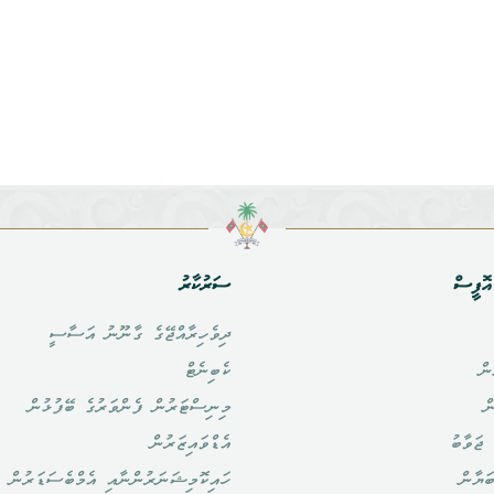
ޮފީސް
ސަރުކާރު
ދިވެހިރާއްޖޭގެ ގާނޫނު އަސާސީ
ން
ކެބިނެޓް
ް
މިނިސްޓަރުން ފެންވަރުގެ ބޭފުޅުން
ޖަވާބު
އެޑްވައިޒަރުން
ަޔާން
ހައިކޮމިޝަނަރުންނާއި އެމްބެސަޑަރުން