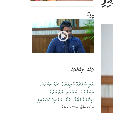
ިފި
ވީޑިއޯ
ފަހުގެ ލިޔުންތައް
ރައީސުލްޖުމްހޫރިއްޔާގެ ދެކަނބަލުން
އުކުޅަހަށް ކުރެއްވި ދަތުރުފުޅު
ނިންމަވާލައްވާ މާލެ ވަޑައިގަންނަވައިފި
6 އޮގަސްޓް 2026, ޚަބަރު