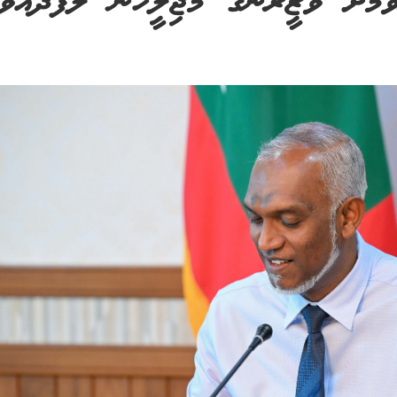
މަށް ވަޒީރުންގެ މަޖިލީހުން ލަފާދެއްވައ