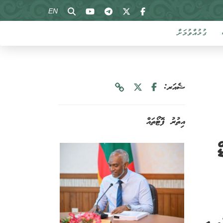
EN
ގުޅުއްވުމަށް
ޝެއަރ:
އިތުރު ފޮޓޯތައް
ް