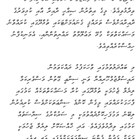
ވިދާޅުވިއެވެ. މީގެ އިތުރުން ޞިއްޙީ ދާއިރާ އާއި ކުޅިވަރުގެ
ދާއިރާއަށްވެސް ތަރައްޤީ ގެނައުމަށްޓަކައި ތުޅާދޫގައި ކުރައްވާނެ
މަސައްކަތްތަކާ ގުޅޭ މަޢުލޫމާތު ރައްޔިތުންނާއި، އެމަނިކުފާނު
ހިއްސާކުރެއްވިއެވެ.
މި ބައްދަލުވުމުގައި ވާހަކަފުޅު ދައްކަވަމުން
ރައީސުލްޖުމްހޫރިއްޔާ ވަނީ ސިނާޢީ ގޮތުން މަސްވެރިކަމާ
ލިޔެލާ ޖެހުމަކީ ތުޅާދޫގައި ކުރާ މަސައްކަތްތަކެއް ކަމުގައި
ފާހަގަކުރައްވައި މީގެން ކޮންމެ ސިނާޢަތަކަށްވެސް ކުރިއެރުން
ލިބޭނެ މަގުފަހިކޮށްދެއްވުމަކީ މި ސަރުކާރުގެ ސިޔާސަތެއް
ކަމުގައި ވިދާޅުވެފައެވެ. އަދި ޚާއްޞަކޮށް ލިޔެލާ ޖެހުމަކީ
ވަރަށް މަދުން ފެންނަ ސިނާއަތަކަށްވެފައި އަދި ދިވެހި