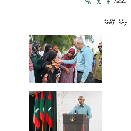
ޝެއަރ:
އިތުރު ފޮޓޯތައް