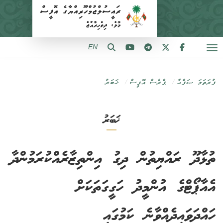
EN
ފުރަތަމަ ޞަފްޙާ
ޕްރެސް އޮފީސް
ޚަބަރު
ޚަބަރު
ތުޅާދޫ ރައްޔިތުން ދިގު އިންތިޒާރެއްކުރަމުންދާ
އެއާޕޯޓްގެ އުންމީދު ހަގީގަތަކަށް
ހައްދަވައިދެއްވާނެ ކަމުގައި