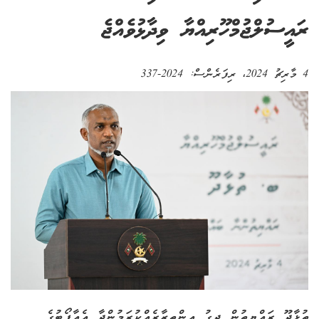
ރައީސުލްޖުމްހޫރިއްޔާ ވިދާޅުވެއްޖެ
4 މާރިޗު 2024
، ރިފަރެންސް:
2024-337
ތުޅާދޫ ރައްޔިތުން ދިގު އިންތިޒާރެއްކުރަމުންދާ އެއާޕޯޓުގެ