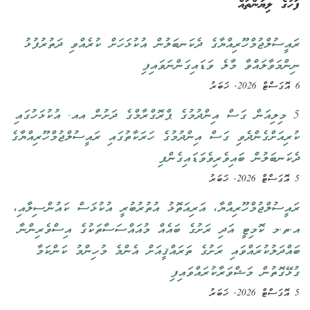
ފަހުގެ ލިޔުންތައް
ރައީސުލްޖުމްހޫރިއްޔާގެ ދެކަނބަލުން އުކުޅަހަށް ކުރެއްވި ދަތުރުފުޅު
ނިންމަވާލައްވާ މާލެ ވަޑައިގަންނަވައިފި
6 އޮގަސްޓް 2026, ޚަބަރު
5 މިލިއަން ގަސް އިންދުމުގެ ޕްރޮގްރާމްގެ ދަށުން އއ. އުކުޅަހުގައި
ކުރިއަށްގެންދެވި ގަސް އިންދުމުގެ ހަރަކާތުގައި ރައީސުލްޖުމްހޫރިއްޔާގެ
ދެކަނބަލުން ބައިވެރިވެވަޑައިގެންފި
5 އޮގަސްޓް 2026, ޚަބަރު
ރައީސުލްޖުމްހޫރިއްޔާ، އަރިއަތޮޅު އުތުރުބުރީ އުކުޅަސް ކައުންސިލާއި،
އ.ތ.މ ކޮމިޓީ އަދި ރަށުގެ ބައެއް މުއައްސަސާތަކުގެ އިސްވެރިންނާ
ބައްދަލުކުރައްވައި ރަށުގެ ތަރައްޤީއަށް އެންމެ މުހިންމު ކަންކަމާ
ގުޅޭގޮތުން މަޝްވަރާކުރައްވައިފި
5 އޮގަސްޓް 2026, ޚަބަރު