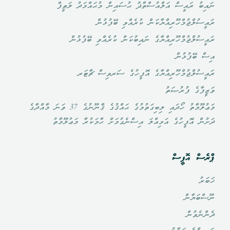
ނައިބު ރައީސް އަލްއުސްތާޛު ޙުސައިން މުޙައްމަދު ލަޠީފް
ރައީސުލްޖުމްހޫރިއްޔާކަން ކުރެއްވި ބޭފުޅުން
ރައީސުލްޖުމްހޫރިއްޔާގެ ނައިބުކަން ކުރެއްވި ބޭފުޅުން
އިސް ބޭފުޅުން
ރައީސުލްޖުމްހޫރިއްޔާގެ އޮފީހުގެ ސަރވިސް ޗާޓަރ
ވަޒީފާގެ ފުރުޞަތު
މަޢުލޫމާތު ހޯދައި ލިބިގަތުމުގެ ޙައްޤުގެ ޤާނޫނުގެ 37 ވަނަ މާއްދާގެ
ދަށުން އޮފީހުގެ އަމިއްލަ އިސްނެގުމަށް ހާމަކުރާ މަޢުލޫމާތު
ޕްރެސް އޮފީސް
ޚަބަރު
ނޫސްބަޔާން
ދެންނެވުން