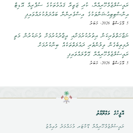
ރައީސުލްޖުމްހޫރިއްޔާ، ކުދި ޖަޒީރާ ޤައުމުތަކުގެ ސުޕްރީމް އޮޑިޓް
އިންސްޓިޓިއުޝަންތަކުގެ އިސްވެރިންނާ ބައްދަލުކުރައްވައިފި
5 އޮގަސްޓް 2026, ޚަބަރު
ނަޒާހަތްތެރިކަން އިތުރުކުރުމަށާއި އީޖާދުކުރުމަށް ވުނަކުރުން މަތީ
ދެމިތިބެގެން ވިލުންތެރި ދައުލަތްތަކެއް ބިނާކުރުމަށް
ރައީސުލްޖުމްހޫރިއްޔާ ގޮވާލައްވައިފި
5 އޮގަސްޓް 2026, ޚަބަރު
އޮފީހުގެ މަޢްލޫމާތު
ރައީސުލްޖުމްހޫރިއްޔާ ޑޮކްޓަރ މުޙައްމަދު މުޢިއްޒު