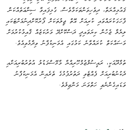
ޤައުމިއްޔަތާ، ދިވެހިވަންތަކަމާވެސް، ގުޅިފައިވާ ސިނާޢަތެއްކަން
ފާހަގަކުރައްވައި ކުރިއަށް އޮތް ޖީލުތަކަށް ފޯރުކޮށްދިނުމަށްޓަކައި
ލިޔެލާ ޖެހުން ކިޔަވައިދީ ދަސްކޮށްދޭ މަރުކަޒެއް ޤާއިމުކުރުމަށް
މަސައްކަތް ކުރައްވާނެ ކަމުގައި އެމަނިކުފާނު ވިދާޅުވިއެވެ.
ތުޅާދޫއަކީ، ރައީސުލްޖުމްހޫރިއްޔާ މާޅޮސްމަޑުލު އުތުރުބުރިއަށާއި
ދެކުނުބުރިއަށް ފެއްޓެވި ދަތުރުފުޅުގެ ތެރެއިން އެމަނިކުފާނު
ވަޑައިގެންނެވި ހަތްވަނަ މަންޒިލެވެ.