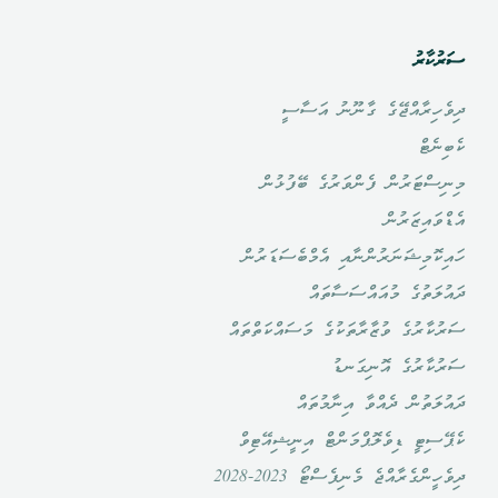
ސަރުކާރު
ދިވެހިރާއްޖޭގެ ގާނޫނު އަސާސީ
ކެބިނެޓް
މިނިސްޓަރުން ފެންވަރުގެ ބޭފުޅުން
އެޑްވައިޒަރުން
ހައިކޮމިޝަނަރުންނާއި އެމްބެސަޑަރުން
ދައުލަތުގެ މުއައްސަސާތައް
ސަރުކާރުގެ ވުޒާރާތަކުގެ މަސައްކަތްތައް
ސަރުކާރުގެ އޮނިގަނޑު
ދައުލަތުން ދެއްވާ އިނާމުތައް
ކެޕޭސިޓީ ޑިވެލޮޕްމަންޓް އިނީޝިއޭޓިވް
ދިވެހީންގެރާއްޖެ މެނިފެސްޓޯ 2023-2028