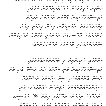
އުންމީދު ހަގީގަތަކަށް ހައްދަވައިދެއްވާނެ ކަމުގައި
ރައީސުލްޖުމްހޫރިއްޔާ ޑޮކްޓަރ މުޙައްމަދު މުޢިއްޒު
ވިދާޅުވެއްޖެއެވެ. އެމަނިކުފާނު މިހެން ވިދާޅުވީ މިއަދު
މެންދުރުފަހު މާޅޮސްމަޑުލު ދެކުނުބުރީ ތުޅާދޫގެ ރައްޔިތުންނާ
ބައްދަލުކުރައްވައި ވާހަކަފުޅު ދައްކަވަމުންނެވެ.
ތުޅާދޫގައި ކުރިއަށްދިޔަ މި ބައްދަލުކުރެއްވުމުގައި
ރައީސުލްޖުމްހޫރިއްޔާ ވަނީ ތުޅާދޫގެ ދުރު ރާސްތާ އަދި މެދު
ރާސްތާ ޕްލޭނަށްޓަކައި، ބިން ހިއްކުމުގެ މަޝްރޫޢެއް
ކުރިއަށްގެންދަވާނެކަމުގެ ޔަޤީންކަން ދެއްވާފައެވެ. އަދި
ހަމައެއާއެކު މިއަހަރު، ތުޅާދޫގައި އިތުރު 100 ހައުސިންގ
ޔުނިޓްގެ މަސައްކަތް ފައްޓަވާނެ ކަމުގައި އެމަނިކުފާނު