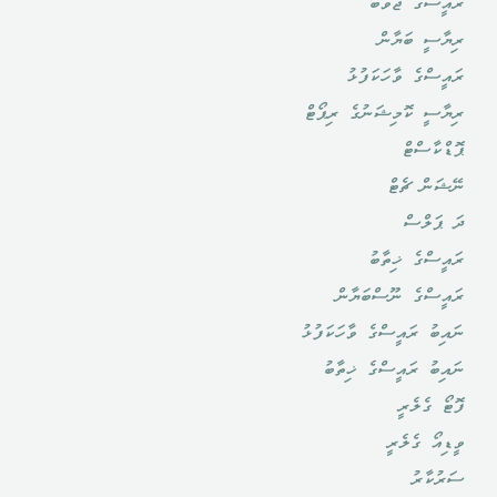
ރައީސްގެ ޖަވާބު
ރިޔާސީ ބަޔާން
ރައީސްގެ ވާހަކަފުޅު
ރިޔާސީ ކޮމިޝަނުގެ ރިޕޯޓް
ޕޮޑްކާސްޓް
ނޭޝަން ޗެޓް
ދަ ޕަލްސް
ރައީސްގެ ޚިތާބު
ރައީސްގެ ނޫސްބަޔާން
ނައިބު ރައީސްގެ ވާހަކަފުޅު
ނައިބު ރައީސްގެ ޚިތާބު
ފޮޓޯ ގެލެރީ
ވީޑިއޯ ގެލެރީ
ސަރުކާރު