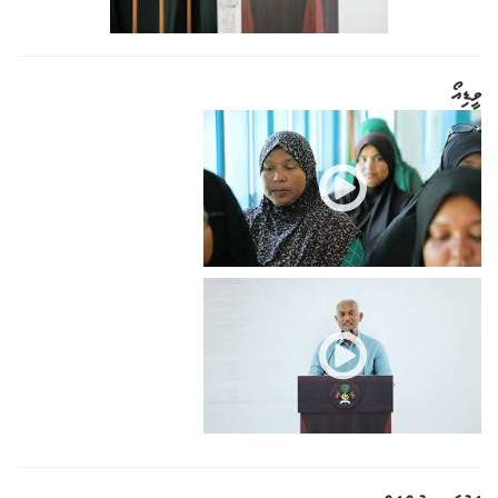
ވީޑިއޯ