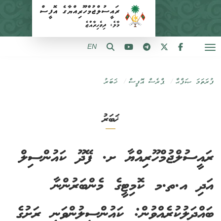
EN
ފުރަތަމަ ޞަފްޙާ
ޕްރެސް އޮފީސް
ޚަބަރު
ޚަބަރު
ރައީސުލްޖުމްހޫރިއްޔާ ށ. ފޭދޫ ކައުންސިލް
އަދި އ.ތ.މ ކޮމިޓީގެ މެންބަރުންނާ
ބައްދަލުކުރެއްވުން: ކައުންސިލުންވަނީ ރަށުގެ