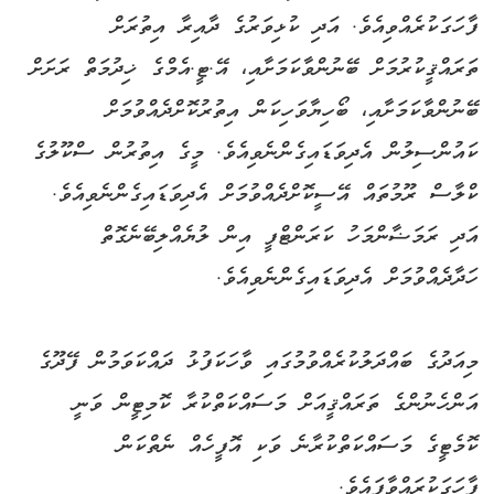
ފާހަގަކުރެއްވިއެވެ. އަދި ކުޅިވަރުގެ ދާއިރާ އިތުރަށް
ތަރައްޤީކުރުމަށް ބޭނުންވާކަމަށާއި، އޭ.ޓީ.އެމްގެ ޚިދުމަތް ރަށަށް
ބޭނުންވާކަމަށާއި، ބޯހިޔާވަހިކަން އިތުރުކޮށްދެއްވުމަށް
ކައުންސިލުން އެދިވަޑައިގެންނެވިއެވެ. މީގެ އިތުރުން ސްކޫލުގެ
ކްލާސް ރޫމުތައް އޭސީކޮށްދެއްވުމަށް އެދިވަޑައިގެންނެވިއެވެ.
އަދި ރަމަޟާންމަހު ކަރަންޓްފީ އިން ލުޔެއްލިބޭނެގޮތް
ހަދާދެއްވުމަށް އެދިވަޑައިގެންނެވިއެވެ.
މިއަދުގެ ބައްދަލުކުރެއްވުމުގައި ވާހަކަފުޅު ދައްކަވަމުން ފޭދޫގެ
އަންހެނުންގެ ތަރައްޤީއަށް މަސައްކަތްކުރާ ކޮމިޓީން ވަނީ
ކޮމެޓީގެ މަސައްކަތްކުރާނެ ވަކި އޮފީހެއް ނެތްކަން
ފާހަގަކުރައްވާފައެވެ.