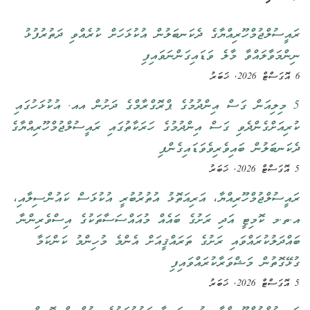
ރައީސުލްޖުމްހޫރިއްޔާގެ ދެކަނބަލުން އުކުޅަހަށް ކުރެއްވި ދަތުރުފުޅު
ނިންމަވާލައްވާ މާލެ ވަޑައިގަންނަވައިފި
6 އޮގަސްޓް 2026, ޚަބަރު
5 މިލިއަން ގަސް އިންދުމުގެ ޕްރޮގްރާމްގެ ދަށުން އއ. އުކުޅަހުގައި
ކުރިއަށްގެންދެވި ގަސް އިންދުމުގެ ހަރަކާތުގައި ރައީސުލްޖުމްހޫރިއްޔާގެ
ދެކަނބަލުން ބައިވެރިވެވަޑައިގެންފި
5 އޮގަސްޓް 2026, ޚަބަރު
ރައީސުލްޖުމްހޫރިއްޔާ، އަރިއަތޮޅު އުތުރުބުރީ އުކުޅަސް ކައުންސިލާއި،
އ.ތ.މ ކޮމިޓީ އަދި ރަށުގެ ބައެއް މުއައްސަސާތަކުގެ އިސްވެރިންނާ
ބައްދަލުކުރައްވައި ރަށުގެ ތަރައްޤީއަށް އެންމެ މުހިންމު ކަންކަމާ
ގުޅޭގޮތުން މަޝްވަރާކުރައްވައިފި
5 އޮގަސްޓް 2026, ޚަބަރު