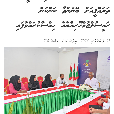
ތަރައްޤީއަށް ބޭނުންވާ ކަންކަން
ރައީސުލްޖުމްހޫރިއްޔާއާ ހިއްސާކުރައްވާފައި
27 ފެބުރުވަރީ 2024
، ރިފަރެންސް:
2024-266