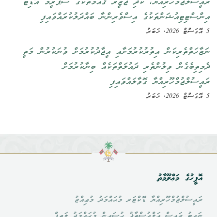
ރައީސުލްޖުމްހޫރިއްޔާ، ކުދި ޖަޒީރާ ޤައުމުތަކުގެ ސުޕްރީމް އޮޑިޓް
އިންސްޓިޓިއުޝަންތަކުގެ އިސްވެރިންނާ ބައްދަލުކުރައްވައިފި
5 އޮގަސްޓް 2026, ޚަބަރު
ނަޒާހަތްތެރިކަން އިތުރުކުރުމަށާއި އީޖާދުކުރުމަށް ވުނަކުރުން މަތީ
ދެމިތިބެގެން ވިލުންތެރި ދައުލަތްތަކެއް ބިނާކުރުމަށް
ރައީސުލްޖުމްހޫރިއްޔާ ގޮވާލައްވައިފި
5 އޮގަސްޓް 2026, ޚަބަރު
އޮފީހުގެ މަޢްލޫމާތު
ރައީސުލްޖުމްހޫރިއްޔާ ޑޮކްޓަރ މުޙައްމަދު މުޢިއްޒު
ނައިބު ރައީސް އަލްއުސްތާޛު ޙުސައިން މުޙައްމަދު ލަޠީފް