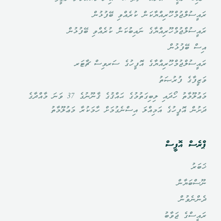
ރައީސުލްޖުމްހޫރިއްޔާކަން ކުރެއްވި ބޭފުޅުން
ރައީސުލްޖުމްހޫރިއްޔާގެ ނައިބުކަން ކުރެއްވި ބޭފުޅުން
އިސް ބޭފުޅުން
ރައީސުލްޖުމްހޫރިއްޔާގެ އޮފީހުގެ ސަރވިސް ޗާޓަރ
ވަޒީފާގެ ފުރުޞަތު
މަޢުލޫމާތު ހޯދައި ލިބިގަތުމުގެ ޙައްޤުގެ ޤާނޫނުގެ 37 ވަނަ މާއްދާގެ
ދަށުން އޮފީހުގެ އަމިއްލަ އިސްނެގުމަށް ހާމަކުރާ މަޢުލޫމާތު
ޕްރެސް އޮފީސް
ޚަބަރު
ނޫސްބަޔާން
ދެންނެވުން
ރައީސްގެ ޖަވާބު