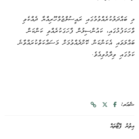
މި ބައްދަލުކުރެއްވުމުގައި ރައީސުލްޖުމްހޫރިއްޔާ ދެއްކެވި
ވާހަކަފުޅުގައި، ކައުންސިލުން ފާހަގަކުރެއްވި ކަންކަން
ބައްލަވައި އެކަންކަން ކޮށްދެއްވުމަށް މަސައްކަތްކުރައްވާނެ
ކަމުގައި ވިދާޅުވިއެވެ.
ޝެއަރ:
އިތުރު ފޮޓޯތައް