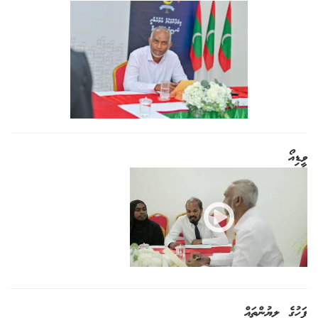
ވީޑިއޯ
ފަހުގެ ލިޔުންތައް