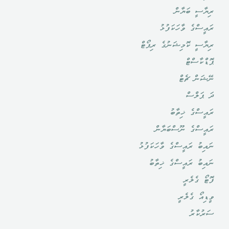
ރިޔާސީ ބަޔާން
ރައީސްގެ ވާހަކަފުޅު
ރިޔާސީ ކޮމިޝަނުގެ ރިޕޯޓް
ޕޮޑްކާސްޓް
ނޭޝަން ޗެޓް
ދަ ޕަލްސް
ރައީސްގެ ޚިތާބު
ރައީސްގެ ނޫސްބަޔާން
ނައިބު ރައީސްގެ ވާހަކަފުޅު
ނައިބު ރައީސްގެ ޚިތާބު
ފޮޓޯ ގެލެރީ
ވީޑިއޯ ގެލެރީ
ސަރުކާރު