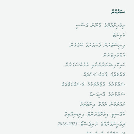
ސަރުކާރު
ދިވެހިރާއްޖޭގެ ގާނޫނު އަސާސީ
ކެބިނެޓް
މިނިސްޓަރުން ފެންވަރުގެ ބޭފުޅުން
އެޑްވައިޒަރުން
ހައިކޮމިޝަނަރުންނާއި އެމްބެސަޑަރުން
ދައުލަތުގެ މުއައްސަސާތައް
ސަރުކާރުގެ ވުޒާރާތަކުގެ މަސައްކަތްތައް
ސަރުކާރުގެ އޮނިގަނޑު
ދައުލަތުން ދެއްވާ އިނާމުތައް
ކެޕޭސިޓީ ޑިވެލޮޕްމަންޓް އިނީޝިއޭޓިވް
ދިވެހީންގެރާއްޖެ މެނިފެސްޓޯ 2023-2028