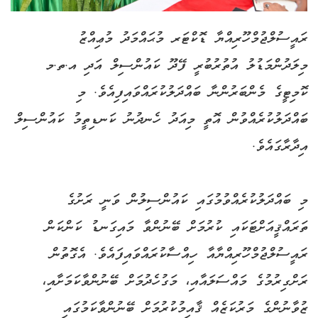
ރައީސުލްޖުމްހޫރިއްޔާ ޑޮކްޓަރ މުޙައްމަދު މުޢިއްޒު
މިލަދުންމަޑުލު އުތުރުބުރީ ފޭދޫ ކައުންސިލް އަދި އ.ތ.މ
ކޮމިޓީގެ މެންބަރުންނާ ބައްދަލުކުރައްވައިފިއެވެ. މި
ބައްދަލުކުރެއްވުން އޮތީ މިއަދު ހެނދުނު ކަނޑިތީމު ކައުންސިލް
އިދާރާގައެވެ.
މި ބައްދަލުކުރެއްވުމުގައި ކައުންސިލުން ވަނީ ރަށުގެ
ތަރައްޤީއަށްޓަކައި ކުރުމަށް ބޭނުންވާ މައިގަނޑު ކަންކަން
ރައީސުލްޖުމްހޫރިއްޔާއާ ހިއްސާކުރައްވައިފައެވެ. އެގޮތުން
ރަށްގިރުމުގެ މައްސަލައާއި، މަގުހެދުމަށް ބޭނުންވާކަމަށާއި،
ޒުވާނުންގެ މަރުކަޒެއް ޤާއިމުކުރުމަށް ބޭނުންވާކަމުގައި