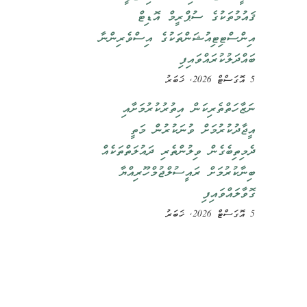
ޤައުމުތަކުގެ ސުޕްރީމް އޮޑިޓް
އިންސްޓިޓިއުޝަންތަކުގެ އިސްވެރިންނާ
ބައްދަލުކުރައްވައިފި
5 އޮގަސްޓް 2026, ޚަބަރު
ނަޒާހަތްތެރިކަން އިތުރުކުރުމަށާއި
އީޖާދުކުރުމަށް ވުނަކުރުން މަތީ
ދެމިތިބެގެން ވިލުންތެރި ދައުލަތްތަކެއް
ބިނާކުރުމަށް ރައީސުލްޖުމްހޫރިއްޔާ
ގޮވާލައްވައިފި
5 އޮގަސްޓް 2026, ޚަބަރު