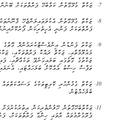
7.
ޒަކާތާ
ގުޅޭގޮތުން
ކަމާބެހޭ
ފަރާތްތަކަށް
ބޭނުންވ
8.
ޒަކާތާ
ގުޅޭގޮތުން
އެކުލަވައިލަންޖެހޭ
ޤާނޫނުތަކު
ފަރާތްތަކަށް
ފަންނީ
އެހީތެރިކަން
ފޯރުކޮށްދިނުނ
9.
ޒަކާތު
ފަންޑުން
އިންވެސްޓްކުރަމުންދާ
ގޮތުގެ
،
މައުލޫމާތާއި،
ޒަކާތް
ދައްކާ
ފަރާތްތަކާއި
ޒަކާތ
،
ޒަކާތުގެ
ގޮތުގައި
ބަލައިގަނެވޭ
ތަކެއްޗާއި
ފައ
ތަފާސް
ހިސާބު
އެއްކޮށް
ބަލަހައްޓައި،
އެނަލައި
10.
ޒަކާތާ
ގުޅުންހުރި
ކޮމިޓީތަކުގެ
މަސައްކަތްތައް
ބެލެހެއްޓުން
.
11.
ޒަކާތާބެހޭގޮތުން
ހޭލުންތެރިކަން
އިތުރުކުރުމަށް
،
ޕުރޮގުރާމުތައް
ރާވައި
ހިންގާ
ފަރާތްތަކަށް
ފަނ