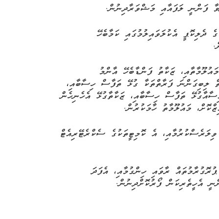
ާ
ފަންނީ
ލަފައާއި
މަޝްވަރާދިނުން
.
ގެ
ދެލިކޮޕީ
އެކުލަވައިލުމުގައި
ކަމާބެހޭ
ް
.
މައުލޫމާތާއި،
ޒަކާތު
ފަންޑާބެހޭ
އާންމު
ް
ލިބިގަންނަ
ފަރާތްތަކާ
ގުޅޭ
ތަފާސް
ހިސާބާއި،
ިސާއާގުޅޭ
ތަފާސް
ހިސާބާއި،
ޒަކާތާގުޅޭ
އެހެނިހެން
ޒްކޮށް،
މައުލޫމާތު
ހާމަކުރުން
.
ވިލަރެސްކުރުމާއި،
އެ
ކޮމިޓީތަކުގެ
ސެކްރެޓޭރިއެޓް
ޕުރޮގުރާމުތައް
ރާވައި
ހިންގުމާއި،
އެފަދަ
ްނީ
އެހީތެރިކަން
ފޯރުކޮށްދިނުން
.