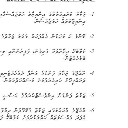
"މޯލްޑިވްސް ޒަކާތު ހައުސް" ގެ މަސައްކަތްތައް
1.
ޒަކާތް
ބަލައިގަތުމުގެ
އިންތިޒާމު
ހަމަޖެއްސުމާއި
އިންތިޒާމުތައް
ހަމަޖެއްސުން
.
2.
ކޮންމެ
ހަ
މަހަކުން
އެއްފަހަރު
މުދަލު
ޒަކާތުގެ
3.
ކަމާބެހޭ
އިދާރާތަކާ
ގުޅިގެން،
ފަޤީރުންނާއި
މިސ
ބެލެހެއްޓުން
.
4.
ރާއްޖޭގެ
ޒަކާތު
ފަންޑުގެ
މަންފާ
ދެމެހެއްޓެނިވި
ތަރައްޤީކޮށް
ކުރިއެރުވުމަށް
މަސައްކަތްކުރުން
.
5.
ޒަކާތު
ފަންޑުން
އިންވެސްޓްކުރުމުގެ
އަސާސީ
މ
6.
ރާއްޖޭގެ
މާޙައުލުގައި
ޒަކާތާ
ގުޅޭގޮތުން
ދިމާވާ
އެފަދަ
މައްސަލަތައް
ޙައްލުކުރުމަށް
ކަމާބެހޭ
ފަ