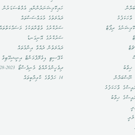
ަޔާން
ހައިކޮމިޝަނަރުންނާއި އެމްބެސަޑަރުން
ވާހަކަފުޅު
ދައުލަތުގެ މުއައްސަސާތައް
ޮމިޝަނުގެ ރިޕޯޓް
ސަރުކާރުގެ ވުޒާރާތަކުގެ މަސައްކަތްތައް
ް
ސަރުކާރުގެ އޮނިގަނޑު
ެޓް
ދައުލަތުން ދެއްވާ އިނާމުތައް
ް
ކެޕޭސިޓީ ޑިވެލޮޕްމަންޓް އިނީޝިއޭޓިވް
ޚިތާބު
ދިވެހީންގެރާއްޖެ މެނިފެސްޓޯ 2023-2028
 ނޫސްބަޔާން
14 ހަފްތާގެ ކާމިޔާބީތައް
އީސްގެ ވާހަކަފުޅު
ައީސްގެ ޚިތާބު
ރީ
ލެރީ