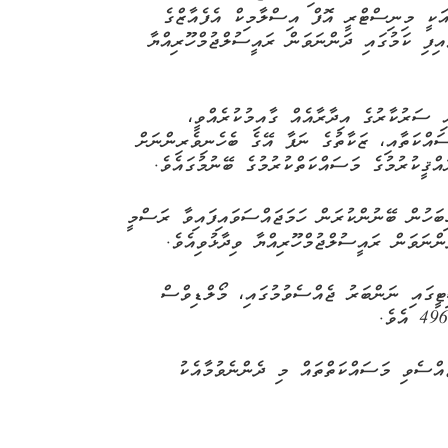
އަކީ މިނިސްޓްރީ އޮފް އިސްލާމިކް އެފެއާޒްގެ
ިފި ކަމުގައި ދަންނަވަން ރައީސުލްޖުމްހޫރިއްޔާ
 ސަރުކާރުގެ އިދާރާއެއް ގާއިމުކުރެއްވީ،
ސައްކަތާއި، ޒަކާތުގެ ނަފާ އޭގެ ބެހެނިވެރިންނަށް
އްޤީކުރުމުގެ މަސައްކަތްކުރުމުގެ ބޭނުމުގައެވެ.
ބަހުން
ބޭނުންކުރަން
ހަމަޖައްސަވައިފައިވާ
ރަސްމީ
ންނަވަން
ރައީސުލްޖުމްހޫރިއްޔާ
ވިދާޅުވިއެވެ
.
ޓީގައި ނަންބަރު ޖެއްސެވުމުގައި، މޯލްޑިވްސް
އްސެވި މަސައްކަތްތައް މި ދެންނެވުމާއެކު