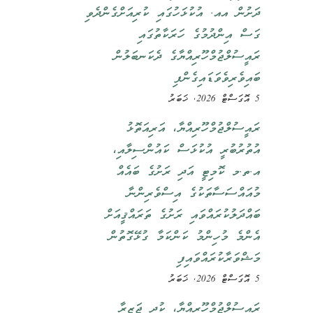
ދަށުން އއ. އުކުޅަހުގައި ކުރިއަށްގެންދެވި
ގަސް އިންދުމުގެ ހަރަކާތުގައި
ރައީސުލްޖުމްހޫރިއްޔާގެ ދެކަނބަލުން
ބައިވެރިވެވަޑައިގެންފި
5 އޮގަސްޓް 2026, ޚަބަރު
ރައީސުލްޖުމްހޫރިއްޔާ، އަރިއަތޮޅު
އުތުރުބުރީ އުކުޅަސް ކައުންސިލާއި،
އ.ތ.މ ކޮމިޓީ އަދި ރަށުގެ ބައެއް
މުއައްސަސާތަކުގެ އިސްވެރިންނާ
ބައްދަލުކުރައްވައި ރަށުގެ ތަރައްޤީއަށް
އެންމެ މުހިންމު ކަންކަމާ ގުޅޭގޮތުން
މަޝްވަރާކުރައްވައިފި
5 އޮގަސްޓް 2026, ޚަބަރު
ރައީސުލްޖުމްހޫރިއްޔާ، ކުދި ޖަޒީރާ