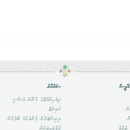
ޮފީސް
ސަރުކާރު
ދިވެހިރާއްޖޭގެ ގާނޫނު އަސާސީ
ން
ކެބިނެޓް
ް
މިނިސްޓަރުން ފެންވަރުގެ ބޭފުޅުން
ޖަވާބު
އެޑްވައިޒަރުން