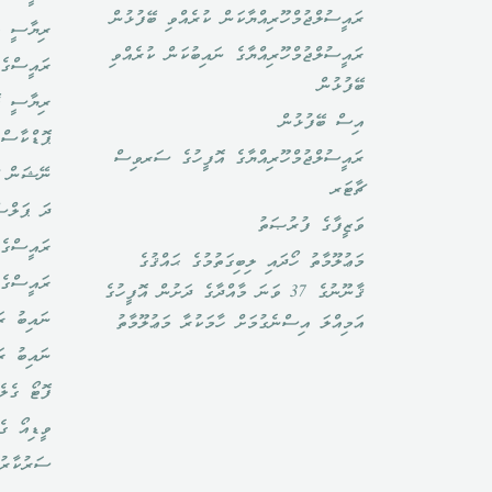
ރައީސުލްޖުމްހޫރިއްޔާކަން ކުރެއްވި ބޭފުޅުން
ރިޔާސީ ބ
ރައީސުލްޖުމްހޫރިއްޔާގެ ނައިބުކަން ކުރެއްވި
ރައީސްގެ 
ބޭފުޅުން
ރިޔާސީ ކ
އިސް ބޭފުޅުން
ޕޮޑްކާސްޓ
ރައީސުލްޖުމްހޫރިއްޔާގެ އޮފީހުގެ ސަރވިސް
ނޭޝަން ޗ
ޗާޓަރ
ދަ ޕަލްސ
ވަޒީފާގެ ފުރުޞަތު
ރައީސްގެ 
މަޢުލޫމާތު ހޯދައި ލިބިގަތުމުގެ ޙައްޤުގެ
ރައީސްގެ
ޤާނޫނުގެ 37 ވަނަ މާއްދާގެ ދަށުން އޮފީހުގެ
ނައިބު ރަ
އަމިއްލަ އިސްނެގުމަށް ހާމަކުރާ މަޢުލޫމާތު
ނައިބު ރ
ފޮޓޯ ގެލެ
ވީޑިއޯ ގެ
ސަރުކާރު