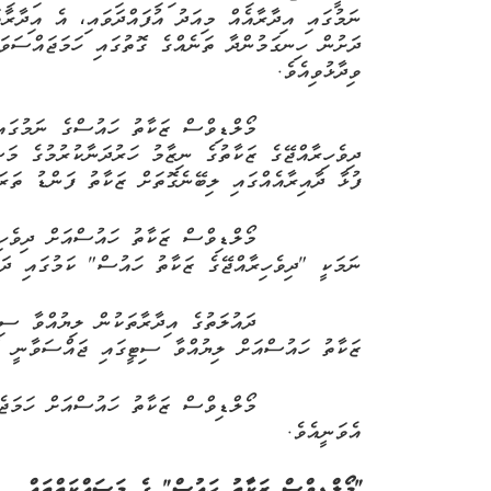
ނަމުގައި އިދާރާއެއް މިއަދު އުފައްދަވައި، އެ އިދާރާ
ދަށުން ހިނގަމުންދާ ތަނެއްގެ ގޮތުގައި ހަމަޖައްސަވައ
ވިދާޅުވިއެވެ
.
މޯލްޑިވްސް ޒަކާތު ހައުސްގެ ނަމުގައި
ދިވެހިރާއްޖޭގެ ޒަކާތުގެ ނިޒާމު ހަރުދަނާކުރުމުގެ މަ
ފުޅާ ދާއިރާއެއްގައި ލިބޭނެގޮތަށް ޒަކާތު ފަންޑު ތަރަ
މޯލްޑިވްސް ޒަކާތު ހައުސްއަށް
ދިވެހި
ނަމަކީ
"
ދިވެހިރާއްޖޭގެ ޒަކާތު ހައުސް
"
ކަމުގައި ދަ
ދައުލަތުގެ އިދާރާތަކުން ލިޔުއްވާ ސި
ޒަކާތު ހައުސްއަށް ލިޔުއްވާ ސިޓީގައި ޖައްސަވާނީ 496 އެވެ.
މޯލްޑިވްސް ޒަކާތު ހައުސްއަށް ހަމަޖެ
އެވަނީއެވެ.