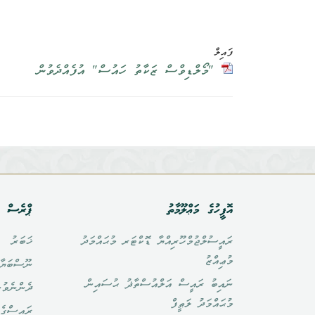
ފައިލް
"މޯލްޑިވްސް ޒަކާތު ހައުސް" އުފެއްދެވުން
އޮފީހުގެ މަޢްލޫމާތު
ޕްރެސް އ
ރައީސުލްޖުމްހޫރިއްޔާ ޑޮކްޓަރ މުޙައްމަދު
ޚަބަރު
މުޢިއްޒު
ނޫސްބަޔާ
ނައިބު ރައީސް އަލްއުސްތާޛު ޙުސައިން
ދެންނެވުނ
މުޙައްމަދު ލަޠީފް
ރައީސްގެ 