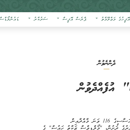
އޮފީހުގެ މަޢްލޫމާތު
ޕްރެސް އޮފީސް
ސަރުކާރު
ޑައުންލޯޑްސް
ދެންނެވުން
 އުފެއްދެވުން
އަސާސީގެ
116 ވަނަ މާއްދާއިން
ޔާރުގެ ދަށުން، "މޯލްޑިވްސް ޒަކާތު ހައުސް" ގެ