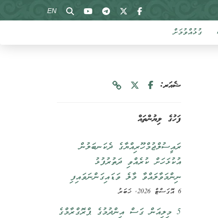
EN
ގުޅުއްވުމަށް
ޝެއަރ:
ފަހުގެ ލިޔުންތައް
ރައީސުލްޖުމްހޫރިއްޔާގެ ދެކަނބަލުން
އުކުޅަހަށް ކުރެއްވި ދަތުރުފުޅު
ނިންމަވާލައްވާ މާލެ ވަޑައިގަންނަވައިފި
6 އޮގަސްޓް 2026, ޚަބަރު
5 މިލިއަން ގަސް އިންދުމުގެ ޕްރޮގްރާމްގެ