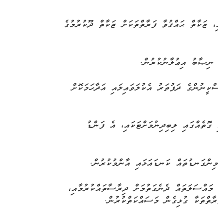
،
ޒަކާތް
ޙައްޤުވާ
ފަރާތްތަކަށް
ޒަކާތް
ދޫކުރުމުގެ
ނިޞާބު
އިޢުލާނުކުރުން
.
ްކީނުންގެ
ދަފުތަރު
އެކުލަވައިލައި
އަދާހަމަކޮށް
ގޮތެއްގައި
ލިބިދިނުމަށްޓަކައި،
އެ
ފަންޑު
ިންގަނޑުތައް
ކަނޑައަޅައި
އާންމުކުރުން
.
މައްސަލަތައް
ދެނެގަތުމަށް
ދިރާސާތައްކުރުމާއި،
ރާތްތަކާ
ގުޅިގެން
މަސައްކަތްކުރުން
.