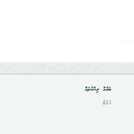
ބައެއް ލިންކުތައް
ގެޒެޓް