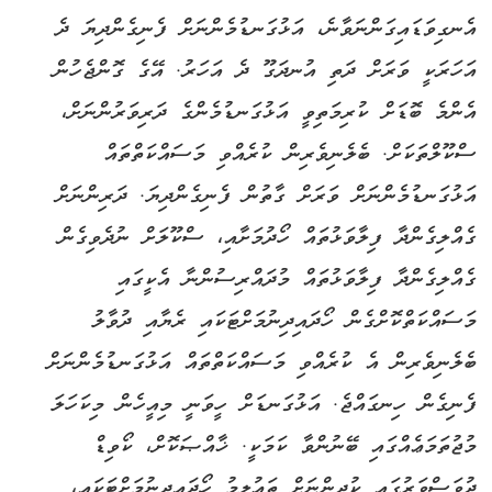
އެނގިވަޑައިގަންނަވާނެ، އަޅުގަނޑުމެންނަށް ފެނިގެންދިޔަ ދެ
އަހަރަކީ ވަރަށް ދަތި އުނދަގޫ ދެ އަހަރު. އޭގެ ގޮންޖެހުން
އެންމެ ބޮޑަށް ކުރިމަތިވީ އަޅުގަނޑުމެންގެ ދަރިވަރުންނަށް،
ސްކޫލްތަކަށް. ބެލެނިވެރިން ކުރެއްވި މަސައްކަތްތައް
އަޅުގަނޑުމެންނަށް ވަރަށް ގާތުން ފެނިގެންދިޔަ. ދަރިންނަށް
ގެއްލިގެންދާ ފިލާވަޅުތައް ހޯދުމަށާއި، ސްކޫލަށް ނުދެވިގެން
ގެއްލިގެންދާ ފިލާވަޅުތައް މުދައްރިސުންނާ އެކީގައި
މަސައްކަތްކޮށްގެން ހޯދައިދިނުމަށްޓަކައި ރެޔާއި ދުވާލު
ބެލެނިވެރިން އެ ކުރެއްވި މަސައްކަތްތައް އަޅުގަނޑުމެންނަށް
ފެނިގެން ހިނގައްޖެ. އަޅުގަނޑަށް ހީވަނީ މިއީހެން މިކަހަލަ
މުޖުތަމަޢެއްގައި ބޭނުންވާ ކަމަކީ. ޚާއްޞަކޮށް، ކޯވިޑް
ދުވަސްވަރުގައި ކުދިންނަށް ތަޢުލީމު ހޯދައިދިނުމަށްޓަކައި،