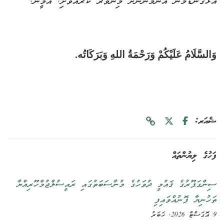
އަޅުގަނޑުމެން އެންމެންނަށް މިންވަރު ކުރައްވާށި. އާމީން.
وَالسَّلَامُ عَلَيْكُمْ وَرَحْمَةُ اللهِ وَبَرَكَاتُه.
ޝެއަރ:
ފަހުގެ ލިޔުންތައް
ސިންގަޕޫރުގެ ޤައުމީ ދުވަހުގެ މުނާސަބަތުގައި ރައީސުލްޖުމްހޫރިއްޔާ
ތަހުނިޔާ ފޮނުއްވައިފި
9 އޮގަސްޓް 2026, ޚަބަރު