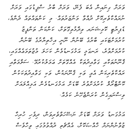
ވަރަށް ގިނައިން އެބަ ފެނޭ، ވަރަށް ބާރު ސްޕީޑުގައި ވަރަށް
ނުރައްކާތެރިކޮށް ދުއްވާ މަންޒަރުތައް. މި ކަންތައްތައް ދެންމެ،
ޑެޕިޔުޓީ ކޮމިޝަނަރ ވިދާޅުވިގޮތަށް، ކަންކަން ތަންފީޒު
ކުރުމަށްޓަކައި ބާރުގެ ބޭނުން ނޫނީ އިޚްތިޔާރުގެ ބޭނުން
ކުރުމަށްވުރެ، ރަނގަޅީ އަޅުގަނޑުމެން ކަހަލަ މުޖުތަމަޢެއްގައި،
ޤާނޫނުތަކާއި ގަވާއިދުތަކާ އެއްގޮތަށް ޢަމަލުކުރުމޭ. ސަލާމަތާއި
ރައްކާތެރިކަން އެއީ ވަކި ޤާނޫނަކުން، ވަކި ގަވާއިދުތަކަކުން
ކޮންޓްރޯލް ކުރުމަށްވުރެ ބޮޑަށް އަޅުގަނޑުމެން އަމިއްލައަށް
ވިސްނައިގެން ކުރަންޖެހޭނެ ކަމެއް.
އަޅުގަނޑު ވަރަށް ބޮޑަށް ނަސޭހަތްތެރިވަން، ދިވެހި ހުރިހާ
ޒުވާނުންނަށް ޚާއްޞަކޮށް، އެއްޗެތި ދުއްވުމުގައި ވީހާވެސް