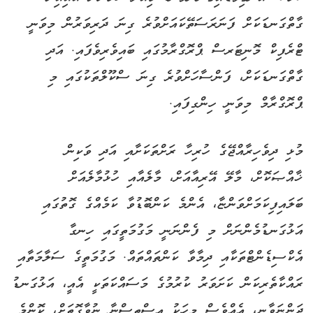
ގާތްގަނޑަކަށް ފަނަރަސަތޭކައަށްވުރެ ގިނަ ދަރިވަރުން މިވަނީ
ޓްރެފިކް މޮނިޓަރސް ޕްރޮގްރާމުގައި ބައިވެރިވެފައި. އަދި
ގާތްގަނޑަކަށް، ފަންސާހަށްވުރެ ގިނަ ސްކޫލްތަކުގައި މި
ޕްރޮގްރާމް މިވަނީ ހިންގިފައި.
މުޅި ދިވެހިރާއްޖޭގެ ހުރިހާ ރަށްތަކަށާއި އަދި ވަކިން
ޚާއްޞަކޮށް، މާލޭ އޭރިއާއަށް، މާލެއާއި ހުޅުމާލެއަށް
ބަލައިފިކަމަށްވަންޏާ، އެންމެ ކަންބޮޑުވާ ކަމެއްގެ ގޮތުގައި
އަޅުގަނޑުމެންނަށް މި ފެންނަނީ މަގުމަތީގައި ހިނގާ
އެކްސިޑެންޓްތަކާއި ދިމާވާ ކަންތައްތައް. މަގުމަތީގެ ސަލާމަތާއި
ރައްކާތެރިކަން ކަށަވަރު ކުރުމުގެ މަސައްކަތަކީ އެއީ، އަޅުގަނޑު
ދަންނަވާނީ، އެއްވެސް މީހަކު އިސްތިސްނާ ނުވާގޮތަށް، ކޮންމެ