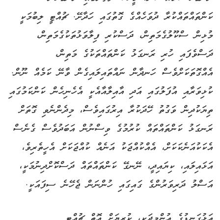
ކަންތައްތައްކުރާ ދުވަހެއްގެ ގޮތުގައި ހަދާށޭ. ޗުއްޓީ ލިބުމަކީ
މުޅިން ސްކޫލުގެމަތިން، ދަސްކުރި ފިލާވަޅުތަކުގެމަތިން،
ދަސްވެފައި ހުރި ރަނގަޅު ކަންތައްތަކުގެ މަތިން،
އެއްގޮތަކަށްވެސް ހަނދާން ނައްތައިލައިގެން ވާނޭ ކަމެއް ނޫން.
ކުޅިވަރާއި އުފަލުގައި އަދި އާއިލާއާއެކީ އެހެނިހެން ކަންކަމުގައި
ތިޔަކުދިން ވަގުތު ހޭދަކުރާ އިރުގައިވެސް، މިދެންނެވި ގޮތަށް
ރަނގަޅު ކަންތައްތައް ކުރުމުގެ ވިސްނުން އަބަދުވެސް ގެނެސް
އެކަކުއަނެކަކަށް، އެއްކުއްޖަކު އަނެއް ކުއްޖަކަށް އެހީތެރިވެ،
އަޅައިލައި، ކިޔައިދީ، ނޭނގޭ ކަންތައްތައް ދަސްކޮށްދިނުމަކީ،
އަސްލު ދަރިވަރުންގެ ގައިގައި ހުންނަން ޖެހޭނެ ސިފައަކީ.
އަޅުގަނޑުގެ އުންމީދަކީ، ކުރިޔަށް އޮތް ޗުއްޓީ