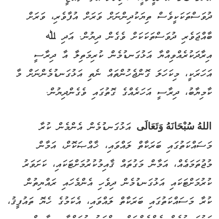
ދުވަސްތަކަކީވެސް ތިޔަކުދިންނަށް ވަރަށް އުފާވެރި، ވަރަށް
ބާއްޖަވެރި ދުވަސްތަކަކަށް ވެގެން ދިޔުން. އަދި
ﷲ
އިރާދަކުރެއްވިއްޔާ އަޅުގަނޑުމެން ކުރިމަތިލާ އާ ދިރާސީ
އަހަރަކީ، މިކަހަލަ ގޮންޖެހުންތައް ނެތި އަޅުގަނޑުމެންނަށް މާ
ކާމިޔާބު، ދިރާސީ އަހަރެއްގެ ގޮތުގައި ވެގެންދިޔުން.
اللهُ سُبْحَانَهُ وَتَعَالَى
އަޅުގަނޑުމެން އެންމެން ކުރާ
މަސައްކަތުގައި ބަރަކާތް ލައްވައި، ޚާއްޞަކޮށް، އަމާން
މުޖުތަމަޢެއް، އަމާން މަގުތައް ޤާއިމުކުރުމަށްޓަކައި، ކަށަވަރު
ކުރުމަށްޓަކައި އަޅުގަނޑުމެން ދިވެހި އެންމެހައި ރައްޔިތުން
ކުރާ މަސައްކަތުގައި ބަރަކާތް ލައްވައި، އެކަމުގެ ހެޔޮ ތައުފީޤު،