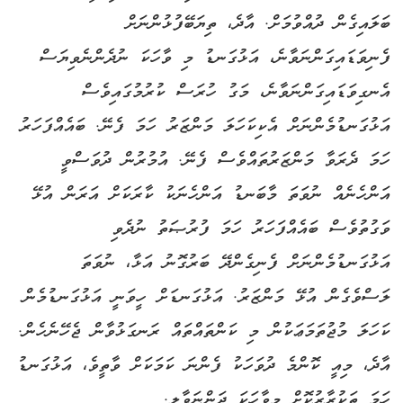
ބަލައިގެން ދުއްވުމަށް. އާދެ، ތިޔަބޭފުޅުންނަށް
ފެނިވަޑައިގަންނަވާނެ، އަޅުގަނޑު މި ވާހަކަ ނުދެންނެވިޔަސް
އެނގިވަޑައިގަންނަވާނެ، މަގު ހުރަސް ކުރުމުގައިވެސް
އަޅުގަނޑުމެންނަށް އެކިކަހަލަ މަންޒަރު ހަމަ ފެނޭ. ބައެއްފަހަރު
ހަމަ ދެރަވާ މަންޒަރުތައްވެސް ފެނޭ. އުމުރުން ދުވަސްވީ
އަންހެނެއް ނުވަތަ މާބަނޑު އަންހެނަކު ކާރަކަށް އަރަން އުޅޭ
ވަގުތުވެސް ބައެއްފަހަރު ހަމަ ފުރުޞަތު ނުދެވި
އަޅުގަނޑުމެންނަށް ފެނިގެންދޭ ބަރުގޮނު އަޅާ، ނުވަތަ
ލަސްވެގެން އުޅޭ މަންޒަރު. އަޅުގަނޑަށް ހީވަނީ އަޅުގަނޑުމެން
ކަހަލަ މުޖުތަމަޢަކުން މި ކަންތައްތައް ރަނގަޅުވާން ޖެހޭނެހެން.
އާދެ، މިއީ ކޮންމެ ދުވަހަކު ފެންނަ ކަމަކަށް ވާތީވެ، އަޅުގަނޑު
ހަމަ ތަކުރާރުކޮށް މިވާހަކަ ދަންނަވާލީ.