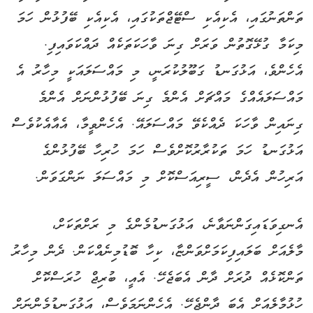
ތަންތަނުގައި، އެކިއެކި ސްޓޭޖްތަކުގައި، އެކިއެކި ބޭފުޅުން ހަމަ
މިކަމާ ގުޅޭގޮތުން ވަރަށް ގިނަ ވާހަކަތަކެއް ދައްކަވައިފި.
އެހެންވެ، އަޅުގަނޑު ގަބޫލުކުރަނީ، މި މައްސަލައަކީ މިހާރު އެ
މައްސަލައެއްގެ މައްޗަށް އެންމެ ގިނަ ބޭފުޅުންނަށް އެންމެ
ގިނައިން ވާހަކަ ދެއްކެވޭ މައްސަލައޭ. އެހެންވީމާ، އެއާއެކުވެސް
އަޅުގަނޑު ހަމަ ތަކުރާރުކޮށްވެސް ހަމަ ހުރިހާ ބޭފުޅުންގެ
އަރިހުން އެދެން، ސީރިއަސްކޮށް މި މައްސަލަ ނަންގަވަން.
އެނގިވަޑައިގަންނަވާނެ، އަޅުގަނޑުމެންގެ މި ރަށްތަކަށް،
މާލެއަށް ބަލައިފިކަމަށްވަންޏާ، ކިހާ ބޮޑުމިނެއްކަން. ދެން މިހާރު
ތަންކޮޅެއް ދުރަށް ދާން އެބަޖެހޭ. އެއީ، ބުރިޖް ހުރަސްކޮށް
ހުޅުމާލެއަށް އެބަ ދާންޖެހޭ. އެހެންނަމަވެސް، އަޅުގަނޑުމެންނަށް