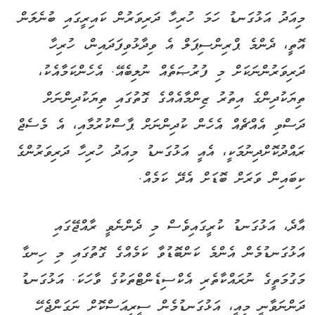
މިއަދު އަޅުގަނޑު ހަމަ ހުރިހާ ދަރިވަރުން ކައިރީގައި ބުނެލަން
އޮތީ، ދެންމެ ޕްރިންސިޕަލް އެ ވިދާޅުވިފަދައިން، ހުރިހާ
ދަރިވަރުންނަކަށް މި ފުރުޞަތެއް ނުލިބެއޭ. އެހެންކަމާއެކު،
ތިޔަކުދިންގެ އިތުރު ޒިންމާއެއްގެ ގޮތުގައި ތިޔަކުދިންނަށް
ދަސްވި އެއްޗެއް އެހެން ކުދިންނަށް ޕާސްކުރުމާއި، އެ މެސެޖް
ރައްދުކޮށްދިނުމަކީ، އެއީ އަޅުގަނޑު މިއަދު ހުރިހާ ދަރިވަރުންގެ
ކިބައިން ވަރަށް ބޮޑަށް އެދޭ ކަމެއް.
އާދެ، އަޅުގަނޑު ކުރީގައިވެސް މި ދެންނެވީ ރާއްޖޭގައި
އަޅުގަނޑުމެން އެންމެ ކަންބޮޑުވާ ކަމެއްގެ ގޮތުގައި މި ހިނގާ
މަގުމަތީގެ ނުރައްކާތެރި އެކްސިޑެންޓްތަކުގެ ވާހަކަ. އަޅުގަނޑު
ދަންނަވާނީ މިއީ، އަޅުގަނޑުމެން ސީރިއަސްކޮށް ނަގަންޖެހޭ