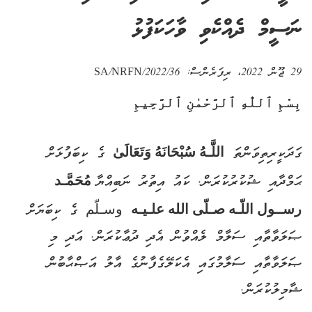
ނަސީމް ދެއްކެވި ވާހަކަފުޅު
29 ޖޫން 2022
، ރިފަރެންސް:
SA/NRFN/2022/36
بِسْمِ ٱللّٰهِ ٱلرَّحْمٰنِ ٱلرَّحِيمِ‎
ގަދަކީރިތިވަންތަ
اللَّـهُ سُبْحَانَهُ وَتَعَالَىٰ
ގެ ކިބަފުޅަށް
ޙަމްދާއި ޝުކުރުކުރަން. ކައު އިތުރު ނަބިއްޔާ
مُحَمَّـد
رســول اللّـه صـلّى الله علـيـه
وسـلّم ގެ ކިބަޔަށް
ޞަލަވާތާއި ސަލާމް ލެއްވުން އެދި ދުޢާކުރަން. އަދި މި
ޞަލަވާތާއި ސަލާމުގައި އެކަލޭގެފާނުގެ އާލު އަޞްޙާބުން
ޝާމިލުކުރަން.