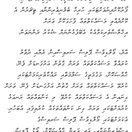
ފޯރުކޮށްދިނުމަށްޓަކައި ހުރިހާ ބެލެނިވެރިންނާއި ޓީޗަރުން އެ
ކޮށްދެއްވި މަސައްކަތްތައް ފާހަގަކޮށް ވަރަށް
އިޚްލާޞްތެރިކަމާއެކު އެބޭފުޅުންނަށް ޝުކުރު ދަންނަވަން.
އާދެ، މޯލްޑިވްސް ޕޮލިސް ސަރވިސްއިން ރެޔާއި ދުވާލު
ކުރައްވާ މަސައްކަތްތައް ވަރަށް ގާތުން އަޅުގަނޑަށް ފެނޭ.
ޚާއްޞަކޮށް، މަގުމަތީގެ ސަލާމަތާއި ރައްކާތެރިކަމަށްޓަކައި
ކުރެވޭ މަސައްކަތްތައް ވަރަށް ގާތުން އަޅުގަނޑަށް ފެނޭ. ވަރަށް
ގިނައިން އެ މަސައްކަތްތައް ކުރެވޭ. މި ކަންތައްތައް ރަނގަޅު
ކުރުމަށްޓަކައި ވަރަށް ގިނަ ކަންތައްތަކެއް ކުރެވިފައި އެބަހުރި.
އެކަމަށްޓަކައި މޯލްޑިވްސް ޕޮލިސް ސަރވިސްގެ
އިސްވެރިންނަށާއި، އަދި ވަކިން ޚާއްޞަކޮށް، ރޯޑް ޕޮލިސް.