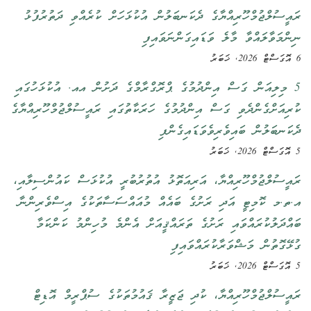
ރައީސުލްޖުމްހޫރިއްޔާގެ ދެކަނބަލުން އުކުޅަހަށް ކުރެއްވި ދަތުރުފުޅު
ނިންމަވާލައްވާ މާލެ ވަޑައިގަންނަވައިފި
6 އޮގަސްޓް 2026, ޚަބަރު
5 މިލިއަން ގަސް އިންދުމުގެ ޕްރޮގްރާމްގެ ދަށުން އއ. އުކުޅަހުގައި
ކުރިއަށްގެންދެވި ގަސް އިންދުމުގެ ހަރަކާތުގައި ރައީސުލްޖުމްހޫރިއްޔާގެ
ދެކަނބަލުން ބައިވެރިވެވަޑައިގެންފި
5 އޮގަސްޓް 2026, ޚަބަރު
ރައީސުލްޖުމްހޫރިއްޔާ، އަރިއަތޮޅު އުތުރުބުރީ އުކުޅަސް ކައުންސިލާއި،
އ.ތ.މ ކޮމިޓީ އަދި ރަށުގެ ބައެއް މުއައްސަސާތަކުގެ އިސްވެރިންނާ
ބައްދަލުކުރައްވައި ރަށުގެ ތަރައްޤީއަށް އެންމެ މުހިންމު ކަންކަމާ
ގުޅޭގޮތުން މަޝްވަރާކުރައްވައިފި
5 އޮގަސްޓް 2026, ޚަބަރު
ރައީސުލްޖުމްހޫރިއްޔާ، ކުދި ޖަޒީރާ ޤައުމުތަކުގެ ސުޕްރީމް އޮޑިޓް