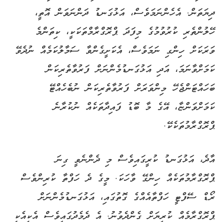
ދިޔަތަން. އެހެންނަމަވެސް، އަޅުގަނޑު ދަންނަވަން އޮތީ،
ހޭލުންތެރި ކުރުވުމުގެ މިފަދަ ޕްރޮގްރާމްތަކަކީ، ކިތަންމެ
ވަރަކަށް ހިންގި ނަމަވެސް، އެކަށީގެންވާ ސަމާލުކަމެއް ނުދެވޭ
ކަމަށްވާނަމަ، އަދި އަޅުގަނޑުމެންނަށް ފަރުވާތެރިކަން
ބަހައްޓަންޖެހޭ މިންވަރަށް ފަރުވާތެރިކަން ނުބެހެއްޓޭ
ކަމަށްވަންޏާ، އޭގެ މާ ބޮޑު ފައިދާތަކެއް ނުކުރާނެ
ޕްރޮގްރާމުތަކެކޭ.
އާދެ، އަޅުގަނޑު ކުރީގައިވެސް މި ދެންނެވީ ގިނަ
ޕްރޮގްރާމުތަކެއް ހިންގޭ ވާހަކަ. މީގެ ދެ ހަފްތާ ކުރިންވެސް
ރޯޑް ސޭފްޓީ ހަފްތާއެއްގެ ގޮތުގައި، އަޅުގަނޑުމެންނަށް
ޕްރޮގްރާމެއް ކުރިޔަށް ގެންދެވުނު. އެ ދެމެދުގައިވެސް އެކިއެކި