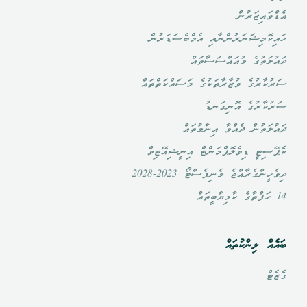
އެޑްވައިޒަރުން
ހައިކޮމިޝަނަރުންނާއި އެމްބެސަޑަރުން
ދައުލަތުގެ މުއައްސަސާތައް
ސަރުކާރުގެ ވުޒާރާތަކުގެ މަސައްކަތްތައް
ސަރުކާރުގެ އޮނިގަނޑު
ދައުލަތުން ދެއްވާ އިނާމުތައް
ކެޕޭސިޓީ ޑިވެލޮޕްމަންޓް އިނީޝިއޭޓިވް
ދިވެހީންގެރާއްޖެ މެނިފެސްޓޯ 2023-2028
14 ހަފްތާގެ ކާމިޔާބީތައް
ބައެއް ލިންކުތައް
ގެޒެޓް