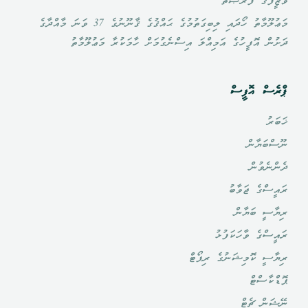
ވަޒީފާގެ ފުރުޞަތު
މަޢުލޫމާތު ހޯދައި ލިބިގަތުމުގެ ޙައްޤުގެ ޤާނޫނުގެ 37 ވަނަ މާއްދާގެ
ދަށުން އޮފީހުގެ އަމިއްލަ އިސްނެގުމަށް ހާމަކުރާ މަޢުލޫމާތު
ޕްރެސް އޮފީސް
ޚަބަރު
ނޫސްބަޔާން
ދެންނެވުން
ރައީސްގެ ޖަވާބު
ރިޔާސީ ބަޔާން
ރައީސްގެ ވާހަކަފުޅު
ރިޔާސީ ކޮމިޝަނުގެ ރިޕޯޓް
ޕޮޑްކާސްޓް
ނޭޝަން ޗެޓް