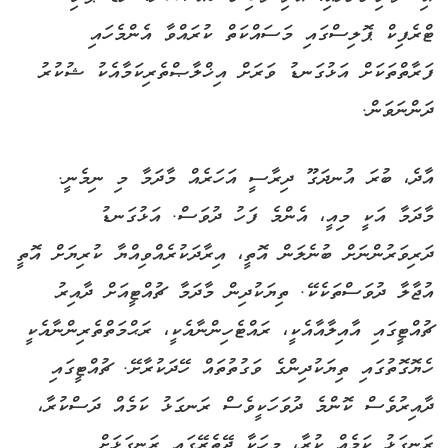
ޓްރެފިކް ޕޮލިސްގައި މަސައްކަތް ކުރައްވާ އެންމެހައި
ފަރާތްތަކަށް އަޅުގަނޑު ވަރަށް އިޚްލާޞްތެރިކަމާއެކު ޝުކުރު
ދަންނަވަން.
އާދެ، ބުރަ އުނދަގޫ ދިރާސީ އަހަރެއް މާދަމާ މި ނިމެނީ.
މާދަމާ އަކީ މިއީ، އެންމެ ފަހު ދުވަސް. އަޅުގަނޑު
ދަރިވަރުންނަށް ބުނެލަން އޮތީ، އިރާދަކުރެއްވިއްޔާ ކުރިޔަށް އޮތީ
އުޖާލާ ދުވަސްތަކެކޭ. ތިޔަކުދިން މާދަމާ ޗުއްޓީއަށް ދާއިރު
ޗުއްޓީގައި އާއިލާއާއެކީ، ރައްޓެހިންނާއެކީ، ރަޙްމަތްތެރިންނާއެކީ
ހެޔޮގޮތުގައި ތިޔަކުދިންގެ ވަގުތުތައް ހޭދަކުރާށޭ. ޗުއްޓީގައި
ދާއިރުވެސް ކޮންމެ ދުވަހަކީވެސް ރަނގަޅު ކަމެއް ދަސްކުރާ،
ރަނގަޅު ކަމެއް ކުރާ، މީހަކާ ދޭތެރޭގައި ރަނގަޅަށް