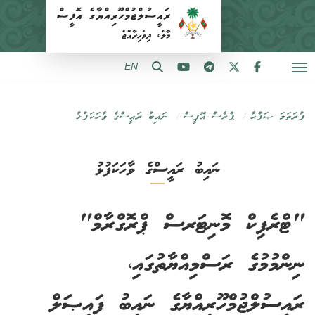
EN
ފުރަތަމަ ޞަފްޙާ
ޕްރެސް އޮފީސް
ނައިބު ރައީސްގެ ވާހަކަފުޅު
ނައިބު ރައީސްގެ ވާހަކަފުޅު
"ޓްރެފިކް މޮނިޓަރސް ޕްރޮގްރާމް"
ނިންމުމުގެ ރަސްމިއްޔާތުގައި،
ރައީސުލްޖުމްހޫރިއްޔާގެ ނައިބު ފައިޞަލް