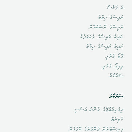
ދަ ޕަލްސް
ރައީސްގެ ޚިތާބު
ރައީސްގެ ނޫސްބަޔާން
ނައިބު ރައީސްގެ ވާހަކަފުޅު
ނައިބު ރައީސްގެ ޚިތާބު
ފޮޓޯ ގެލެރީ
ވީޑިއޯ ގެލެރީ
ސަރުކާރު
ސަރުކާރު
ދިވެހިރާއްޖޭގެ ގާނޫނު އަސާސީ
ކެބިނެޓް
މިނިސްޓަރުން ފެންވަރުގެ ބޭފުޅުން