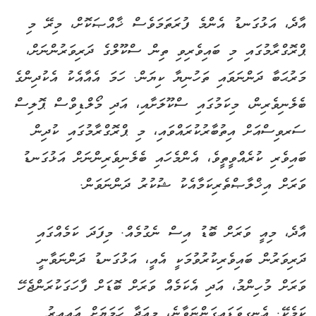
އާދެ، އަޅުގަނޑު އެންމެ ފުރަތަމަވެސް ޚާއްޞަކޮށް، މިރޭ މި
ޕްރޮގްރާމުގައި މި ބައިވެރިވި ތިން ސްކޫލްގެ ދަރިވަރުންނަށް،
މަރުޙަބާ ދަންނަވައި ތަހުނިޔާ ކިޔަން. ހަމަ އެއާއެކު އެކުދިންގެ
ބެލެނިވެރިން، މިކަމުގައި ސްކޫލަށާއި، އަދި މޯލްޑިވްސް ޕޮލިސް
ސަރވިސްއަށް އިތުބާރުކުރައްވައި، މި ޕްރޮގްރާމުގައި ކުދިން
ބައިވެރި ކުރެއްވީތީވެ، އެންމެހައި ބެލެނިވެރިންނަށް އަޅުގަނޑު
ވަރަށް އިޚްލާޞްތެރިކަމާއެކު ޝުކުރު ދަންނަވަން.
އާދެ، މިއީ ވަރަށް ބޮޑު އިސް ނެގުމެއް. މިފަދަ ކަމެއްގައި
ދަރިވަރުން ބައިވެރިކުރުވުމަކީ އެއީ، އަޅުގަނޑު ދަންނަވާނީ
ވަރަށް މުހިންމު، އަދި އެކަމެއް ވަރަށް ބޮޑަށް ފާހަގަކުރަންޖެހޭ
ކަމެކޭ. އެނގިވަޑައިގަންނަވާނެ، މިއަދާ ހަމަޔަށް އައިއިރު