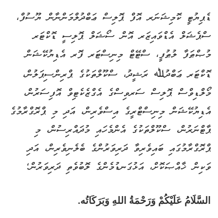
ޑެޕިޔުޓީ ކޮމިޝަނަރ އޮފް ޕޮލިސް ޢަބްދުލްމަންނާން ޔޫސުފް،
ސްޕެޝަލް އެޑްވައިޒަރ އޮން ސޯޝަލް ޕޮލިސީ ޑޮކްޓަރ
މުޞްޠަފާ ލުޠުފީ، ސްޓޭޓް މިނިސްޓަރ ފޮރ އެޑިޔުކޭޝަން
ޑޮކްޓަރ ޢަބްދު
ﷲ
ރަޝީދު، ސްކޫލްތަކުގެ ޕްރިންސިޕަލުން،
މޯލްޑިވްސް ޕޮލިސް ސަރވިސްގެ އެގްޒެކެޓިވް އޮފިސަރުން،
އެޑިޔުކޭޝަން މިނިސްޓްރީގެ އިސްވެރިން، އަދި މި ޕްރޮގްރާމުގެ
ޕާޓްނަރުން، ސްކޫލްތަކުގެ އެންމެހައި މުދައްރިސުން، މި
ޕްރޮގްރާމުގައި ބައިވެރިވާ ދަރިވަރުންގެ ބެލެނިވެރިން، އަދި
ވަކިން ޚާއްޞަކޮށް، އަޅުގަނޑުމެންގެ ލޮބުވެތި ދަރިވަރުން؛
السَّلَامُ عَلَيْكُمْ وَرَحْمَةُ اللهِ وَبَرَكَاتُه.