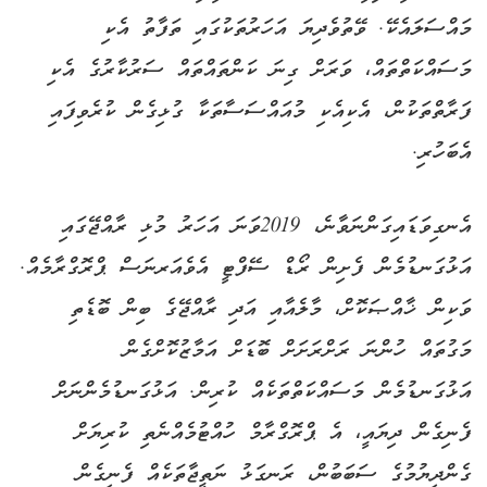
މައްސަލައެކޭ. ވޭތުވެދިޔަ އަހަރުތަކުގައި ތަފާތު އެކި
މަސައްކަތްތައް، ވަރަށް ގިނަ ކަންތައްތައް ސަރުކާރުގެ އެކި
ފަރާތްތަކުން، އެކިއެކި މުއައްސަސާތަކާ ގުޅިގެން ކުރެވިފައި
އެބަހުރި.
އެނގިވަޑައިގަންނަވާނެ، 2019ވަނަ އަހަރު މުޅި ރާއްޖޭގައި
އަޅުގަނޑުމެން ފެށިން ރޯޑް ސޭފްޓީ އެވެއަރނަސް ޕްރޮގްރާމެއް.
ވަކިން ޚާއްޞަކޮށް، މާލެއާއި އަދި ރާއްޖޭގެ ބިން ބޮޑެތި
މަގުތައް ހުންނަ ރަށްރަށަށް ބޮޑަށް އަމާޒުކޮށްގެން
އަޅުގަނޑުމެން މަސައްކަތްތަކެއް ކުރިން. އަޅުގަނޑުމެންނަށް
ފެނިގެން ދިޔައީ، އެ ޕްރޮގްރާމް ހުއްޓުމެއްނެތި ކުރިޔަށް
ގެންދިޔުމުގެ ސަބަބުން، ރަނގަޅު ނަތީޖާތަކެއް ފެނިގެން