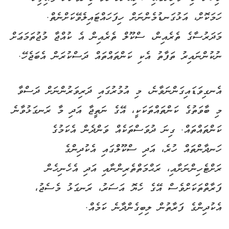
ހަމަކޮށް، އަޅުގަނޑުމެންނަށް ހިފަހައްޓައިލެވޭކަށްނެތް.
މަދަރުސާގެ ތެރެއިން، ސްކޫލް ތެރެއިން އެ ކުއްޖާ މުޖުތަމަޢަށް
ނުކުންނައިރު ތަފާތު އެކި ކަންތައްތައް ދަސްކުރަން އެބަޖެހޭ.
އެނގިވަޑައިގަންނަވާނެ، މި އުމުރުގައި ދަރިވަރުންނަށް ދަސްވާ
މި ބާވަތުގެ ކަންތައްތަކަކީ، އޭގެ ނަތީޖާ އަދި މާ ރަނގަޅުވާނެ
ކަންތައްތައް. ގިނަ ދުވަސްތަކެއް ވަންދެން އެކަމުގެ
ހަނދާންތައް ހުރެ، އަދި ސްކޫލްގައި އެކުދިންގެ
ރަށްޓެހިންނަށާއި، ރަޙްމަތްތެރިންނާއި އަދި އެހެނިހެން
ފަރާތްތަކަށްވެސް އޭގެ ހެޔޮ އަސަރު، ރަނގަޅު މެސެޖު،
އެކުދިންގެ ފަރާތުން ލިބިގެންދާނެ ކަމެއް.