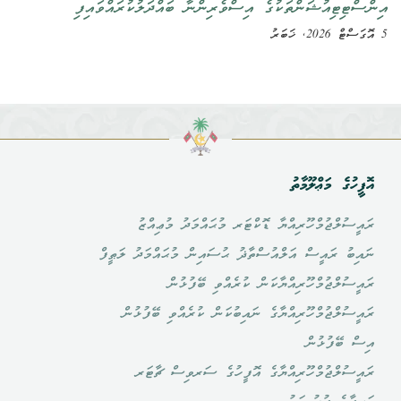
އިންސްޓިޓިއުޝަންތަކުގެ އިސްވެރިންނާ ބައްދަލުކުރައްވައިފި
5 އޮގަސްޓް 2026, ޚަބަރު
އޮފީހުގެ މަޢްލޫމާތު
ރައީސުލްޖުމްހޫރިއްޔާ ޑޮކްޓަރ މުޙައްމަދު މުޢިއްޒު
ނައިބު ރައީސް އަލްއުސްތާޛު ޙުސައިން މުޙައްމަދު ލަޠީފް
ރައީސުލްޖުމްހޫރިއްޔާކަން ކުރެއްވި ބޭފުޅުން
ރައީސުލްޖުމްހޫރިއްޔާގެ ނައިބުކަން ކުރެއްވި ބޭފުޅުން
އިސް ބޭފުޅުން
ރައީސުލްޖުމްހޫރިއްޔާގެ އޮފީހުގެ ސަރވިސް ޗާޓަރ