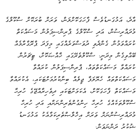
އާދެ، އަޅުގަނޑުވެސް ފާހަގަކޮށްލަން، ވަރަށް ބުރަކޮށް ސްކޫލްގެ
މުދައްރިސުން، އަދި ސްކޫލްގެ ޕްރިންސިޕަލުން މަސައްކަތް
ކުރައްވަމުން ގެންދެވި ދުވަސްވަރެއްގައި މިފަދަ ޕްރޮގްރާމެއް
ބޭއްވިގެން މިދަނީ. ސްކޫލްތެރޭގައި ޚާއްޞަކޮށް، ޓީޗަރުން
ކުރައްވާ މަސައްކަތްތައް، ޕްރިންސިޕަލުން ކުރައްވާ
މަސައްކަތްތައް ހެޔޮލަފާ ޖީލެއް ބިނާކުރުމަށްޓަކައި، އެކުރައްވާ
މަސައްކަތް ފާހަގަކޮށް، އެކަމަށްޓަކައި ދިވެހިރާއްޖޭގެ ހުރިހާ
ސްކޫލްތަކެއްގެ ހުރިހާ ހިންގުންތެރިންނަށާއި އަދި ހުރިހާ
މުދައްރިސުންނަށް ވަރަށް އިޚްލާޞްތެރިކަމާއެކު އަޅުގަނޑު
ޝުކުރު ދަންނަވަން.