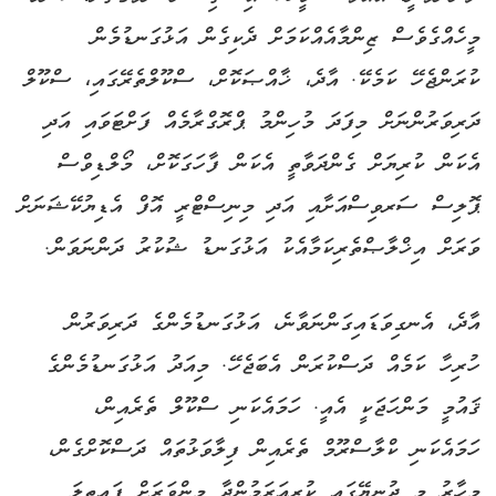
މީހެއްގެވެސް ޒިންމާއެއްކަމަށް ދެކިގެން އަޅުގަނޑުމެން
ކުރަންޖެހޭ ކަމެކޭ. އާދެ، ޚާއްޞަކޮށް، ސްކޫލްތެރޭގައި، ސްކޫލް
ދަރިވަރުންނަށް މިފަދަ މުހިންމު ޕްރޮގްރާމެއް ފަށްޓަވައި އަދި
އެކަން ކުރިޔަށް ގެންދަވާތީ އެކަން ފާހަގަކޮށް، މޯލްޑިވްސް
ޕޮލިސް ސަރވިސްއަށާއި އަދި މިނިސްޓްރީ އޮފް އެޑިޔުކޭޝަނަށް
ވަރަށް އިޚްލާޞްތެރިކަމާއެކު އަޅުގަނޑު ޝުކުރު ދަންނަވަން.
އާދެ، އެނގިވަޑައިގަންނަވާނެ، އަޅުގަނޑުމެންގެ ދަރިވަރުން
ހުރިހާ ކަމެއް ދަސްކުރަން އެބަޖެހޭ. މިއަދު އަޅުގަނޑުމެންގެ
ޤައުމީ މަންހަޖަކީ އެއީ. ހަމައެކަނި ސްކޫލް ތެރެއިން،
ހަމައެކަނި ކްލާސްރޫމް ތެރެއިން ފިލާވަޅުތައް ދަސްކޮށްގެން،
މިހާރު މި ދުނިޔޭގައި ކުރިއަރަމުންދާ މިންވަރަށް ފައިތިލަ