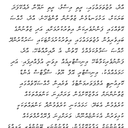
އާދެ، މުޖުތަމަޢުގައި، ރީތި މިސާލު، ރީތި ނަމޫނާ ދެއްކޭފަދަ
ބަޔަކަށް، އަޅުގަނޑުމެން ޒުވާނުން ވާންޖެހޭނެ. އާދެ، ޚާއްޞަ
ގޮތެއްގައި ފަންނުވެރިކަން އިތުރުކުރުމަށާއި އަދި ޒުވާނުންގެ
ބައިވެރިވުން މުޖުތަމަޢުގައި އިތުރުކުރުމަށްޓަކައި ސަރުކާރުންދޭ
ޚާއްޞަ ސަމާލުކަމެއްގެ ގޮތުން، އެ ދާއިރާއާބެހޭ، އާދެ،
ފަންނުވެރިކަމާބެހޭ މިނިސްޓްރީއެއް މިވަނީ އުފެއްދިފައި. އަދި
ހަމައެއާއެކު، މިނިސްޓްރީ އޮފް ޔޫތު، ސްޕޯޓްސް އެންޑް
ކޮމިއުނިޓީ އެމްޕަވަރމަންޓުގެ ތެރެއިން ޚާއްޞަގޮތެއްގައި
ޒުވާނުންނަށް އަމާޒުކޮށްގެން ވަރަށްގިނަ ކަންތައްތަކެއް
ކުރެވެމުން އެބަދޭ. ހަމައެކަނި ކުރެވެމުންދާ ކަންތައްތަކަކީ
ކުޅިވަރުން އެކަންޏެއްނޫން. ވަރަށްގިނަ ޕްރޮގްރާމްތަކެއް
ޒުވާނުންނަށް އަމާޒުކޮށްގެން، ޒުވާނުންނަކީ ބޭނުންތެރި އަމިއްލަ