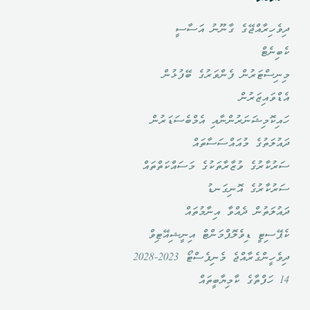
ދިވެހިރާއްޖޭގެ ގާނޫނު އަސާސީ
ކެބިނެޓް
މިނިސްޓަރުން ފެންވަރުގެ ބޭފުޅުން
އެޑްވައިޒަރުން
ހައިކޮމިޝަނަރުންނާއި އެމްބެސަޑަރުން
ދައުލަތުގެ މުއައްސަސާތައް
ސަރުކާރުގެ ވުޒާރާތަކުގެ މަސައްކަތްތައް
ސަރުކާރުގެ އޮނިގަނޑު
ދައުލަތުން ދެއްވާ އިނާމުތައް
ކެޕޭސިޓީ ޑިވެލޮޕްމަންޓް އިނީޝިއޭޓިވް
ދިވެހީންގެރާއްޖެ މެނިފެސްޓޯ 2023-2028
14 ހަފްތާގެ ކާމިޔާބީތައް