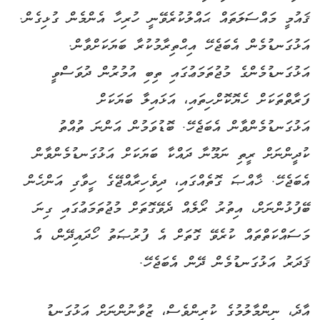
ޤައުމީ މައްސަލަތައް ޙައްލުކުރެވޭނީ ހުރިހާ އެންމެން ގުޅިގެން.
އަޅުގަނޑުމެން އެބަޖެހޭ އިޙްތިރާމުކުރާ ބަޔަކަށްވާން.
އަޅުގަނޑުމެންގެ މުޖުތަމަޢުގައި ތިބި އުމުރުން ދުވަސްވީ
ފަރާތްތަކަށް ހެޔޮކޮށްހިތައި، އަޅައިލާ ބަޔަކަށް
އަޅުގަނޑުމެންވާން އެބަޖެހޭ. ބޮޑުވަމުން އަންނަ ތުއްތު
ކުދީންނަށް ރީތި ނަމޫނާ ދައްކާ ބަޔަކަށް އަޅުގަނޑުމެންވާން
އެބަޖެހޭ. ޚާއްޞަ ގޮތެއްގައި، ދިވެހިރާއްޖޭގެ ހީވާގި އަންހެން
ބޭފުޅުންނަށް، އިތުރު ރޯލެއް ދެވޭގޮތަށް މުޖުތަމަޢުގައި ގިނަ
މަސައްކަތްތައް ކުރެވޭ ގޮތަށް އެ ފުރުޞަތު ހޯދައިދޭން، އެ
ޤަދަރު އަޅުގަނޑުމެން ދޭން އެބަޖެހޭ.
އާދެ، ނިންމާލުމުގެ ކުރިންވެސް، ޒުވާނުންނަށް އަޅުގަނޑު