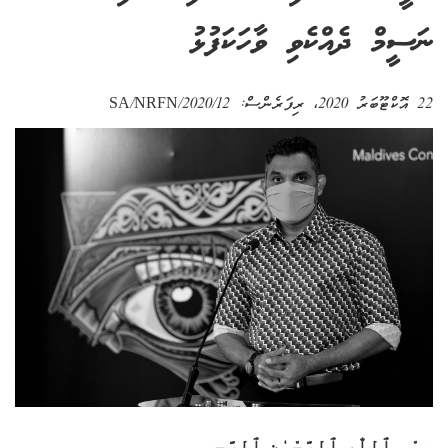
ނަސީމް ދެއްކެވި ވާހަކަފުޅު
22 އޮކްޓޫބަރު 2020
، ރިފަރެންސް:
SA/NRFN/2020/12
بِسْمِ ٱللّٰهِ ٱلرَّحْمٰنِ ٱلرَّحِيمِ‎