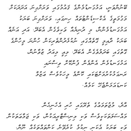
ބޭނުންވަނީ، އަޅުގަނޑުމެންގެ ޤައުމުގައި ވަރަށްގިނަ އަދަދަކަށް
މަގުމަތީގެ އެކްސިޑެންޓުތައް ހިނގައި، ވަރަށްގިނަ ބަޔަކު
އަޅުގަނޑުމެންނާ، މި ދުނިޔެއާ ވަކިވެގެން އެބަދޭ. އަދި އަނެއް
ބަޔަކު ދާއިމީ ގޮތެއްގައި ނުކުޅެދުންތެރިކަން ހުންނަ މީހުންގެ
ގޮތުގައި ބަދަލުވެގެން އެބަދޭ. މިއީ މިއަދު ޒުވާނުން،
އަޅުގަނޑުމެން އެންމެން ފުންކޮށް ވިސްނައި
ރަނގަޅުކުރުމަށްޓަކައި ކޮންމެ މީހަކުވެސް ޢަޒުމް
ކަނޑައަޅަންޖެހޭ ކަމެއް.
އާދެ، މުޖުތަމަޢުގެ ތެރޭގައި ހުރި އެހެނިހެން
މައްސަލަތަކަކީވެސް ވަކި މިނިސްޓްރީއަކުން، ވަކި ޖަމާޢަތަކުން
ވަކި ބަޔަކު އެކަނި ނިކުމެ ކުރެވޭނެ ކަންތައްތަކެއް ނޫން.