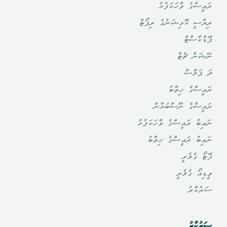
ރައީސްގެ ވާހަކަފުޅު
ރިޔާސީ ކޮމިޝަނުގެ ރިޕޯޓް
ޕޮޑްކާސްޓް
ނޭޝަން ޗެޓް
ދަ ޕަލްސް
ރައީސްގެ ޚިތާބު
ރައީސްގެ ނޫސްބަޔާން
ނައިބު ރައީސްގެ ވާހަކަފުޅު
ނައިބު ރައީސްގެ ޚިތާބު
ފޮޓޯ ގެލެރީ
ވީޑިއޯ ގެލެރީ
ސަރުކާރު
ސަރުކާރު