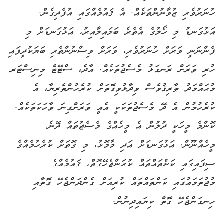
ހުނަރުވެރި ޒުވާނުންތަކެއް. އެ ޤައުމެއްގައި އުފެދިގެން.
އަޅުގަނޑު މި ހޯލުގެ އެތެރެ ބަލައިލާއިރު، އަޅުގަނޑަށް މި
ފެންނަނީ ވަރަށް ހުނަރުވެރި، ވަރަށް ވިސްނުންތެރި ބަޔަކުދީފައި
ހުރި ވަރަށް ރަނގަޅު މެސެޖުތަކެއް. އާދެ، ސްޓޭޓް މިނިސްޓަރ
މުޙައްމަދު ޠާރިޤުވެސް ވިދާޅުވިގޮތަށް ކުރެހުންތެރިޔާ، އެ
ކުރެހުމުން އެ ދޭ މެސެޖުތަކަކީ އެއީ ވަރަށްގިނަ ވާހަކަތަކެއް.
ކޮންމެ މީހަކީ ދުލުން އެ މީހެއްގެ މެސެޖުތައް ދޭނެ
މީހެއްނޫން. އަޅުގަނޑަށް އަދި މާމޮޅު، މި ގޮތަށް ކުރެހުމެއްގެ
ސިފައިގައި ކަންތައްތައް ކުރަންޖެހޭގޮތް، ޤައުމެއްގެ
މުޖުތަމަޢުގައި ކަންތައްތައް ކުރިއަށް ގެންދަންޖެހޭ ގޮތާއި
ހިނގަންޖެހޭ ގޮތް ކިޔައިދިނުން.