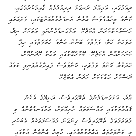
ދިއުމުގައި، އަމިއްލަ ރަނގަޅު ދިރިއުޅުމެއް ޤާއިމުކުރުމުގައި،
ކޮންމެ މީހެއްގެވެސް އުޅުން ރަނގަޅުކުރުމަށްޓަކައި، ގަދައަޅައި
މަސައްކަތްކުރަން އެބަޖެހޭ. އަޅުގަނޑުމެންނަކީ އަވަހަށް ނިދާ،
އަވަހަށް ހޭލާ، ވަގުތުގެ ބޭނުން އެންމެ ހެޔޮގޮތުގައި ހިފާ
ބަޔަކަށްވާން އެބަޖެހޭ. ބޭކާރުގޮތުގައި ވަގުތު ހޭދަނުކޮށް،
ހޭދަކުރާ ކޮންމެ ވަގުތަކީ، ކޮންމެވެސް ފައިދާކުރުވަނިވި ކަމެއް
ދަސްކުރާ ވަގުތަކަށް ހަދަން އެބަޖެހޭ.
އާދެ، އަޅުގަނޑުމެންގެ ތެރޭގައިވެސް، ދުނިޔޭގެ އެހެން
ޤައުމުތަކުގައި މައްސަލަތައް ހުރިގޮތަށް، އަޅުގަނޑުމެންގެ މި
މުޖުތަމަޢުގެ ތެރޭގައިވެސް ގިނަގުނަ މައްސަލަތަކެއް އެބަހުރި.
މި ކަންތައްތައް ޙައްލުކުރުމުގައި، ހުރިހާ އެންމެން އެކުގައި