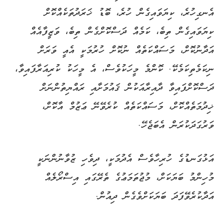
އެނގިހުރެ، ކިޔަވައިގެން ހުރެ، ބޮޑު ޚަރަދުތަކެއްކޮށް
ކިޔަވައިގެން ތިބެ، ކަމެއް ދަސްކޮށްގެން ތިބެ، ވަޒީފާއެއް
އަދާނުކޮށް، މަސައްކަތެއް ނުކޮށް ހުރުމަކީ އެއީ ވަރަށް
ނިކަމެތިކަމެކޭ. ކޮންމެ މީހަކުވެސް، އެ މީހަކު ކުރިއަރާފައިވާ،
ދަސްކޮށްފައިވާ ދާއިރާއަކުން ޤައުމަށާއި ރައްޔިތުންނަށް
ޚިދުމަތެއްކޮށް، މަސައްކަތެއް ކުރެވޭނޭ ޢަޒުމް އާކޮށް،
ވަރުގަދަކުރަން އެބަޖެހޭ.
އަޅުގަނޑުގެ ހުރިހާވެސް އެދުމަކީ، ދިވެހި ޒުވާނުންނަކީ
މުހިންމު ބަޔަކަށް، މުޖުތަމަޢުގެ ތެރޭގައި އިސްރޯލެއް
އަދާކުރެވޭފަދަ ބަޔަކަށްވެގެން ދިއުން.