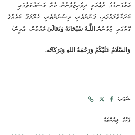
އަޅުގަނޑުގެ ދުޢާއަކީ ދިވެހިޒުވާނުން ކުރާ މަސައްކަތުގައި
ބަރަކާތްލައްވައި، ފަންނުވެރި، ވިސްނުންތެރި، ހެޔޮލަފާ ބައެއްގެ
ގޮތުގައި ޒުވާނުން
اللَّـهُ سُبْحَانَهُ وَتَعَالَىٰ
ލެއްވުން. އާމީން!
وَالسَّلَامُ عَلَيْكُمْ وَرَحْمَةُ اللهِ وَبَرَكَاتُه.
ޝެއަރ:
ފަހުގެ ލިޔުންތައް