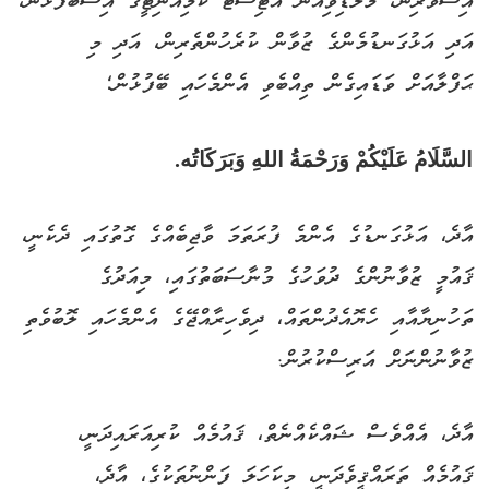
އިސްވެރިން، މޯލްޑިވިއަން އާޓިސްޓް ކޮމިއުނިޓީގެ އިސްބޭފުޅުން،
އަދި އަޅުގަނޑުމެންގެ ޒުވާން ކުރެހުންތެރިން، އަދި މި
ޙަފްލާއަށް ވަޑައިގެން ތިއްބެވި އެންމެހައި ބޭފުޅުން؛
السَّلَامُ عَلَيْكُمْ وَرَحْمَةُ اللهِ وَبَرَكَاتُه.
އާދެ، އަޅުގަނޑުގެ އެންމެ ފުރަތަމަ ވާޖިބެއްގެ ގޮތުގައި ދެކެނީ،
ޤައުމީ ޒުވާނުންގެ ދުވަހުގެ މުނާސަބަތުގައި، މިއަދުގެ
ތަހުނިޔާއާއި ހެޔޮއެދުންތައް، ދިވެހިރާއްޖޭގެ އެންމެހައި ލޮބުވެތި
ޒުވާނުންނަށް އަރިސްކުރުން.
އާދެ، އެއްވެސް ޝައްކެއްނެތް، ޤައުމެއް ކުރިއަރައިދަނީ،
ޤައުމެއް ތަރައްޤީވެދަނީ، މިކަހަލަ ފަންނުތަކުގެ، އާދެ،