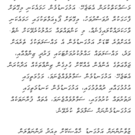
މަސައްކަތްކުރަން އެބަޖެހޭ. އަޅުގަނޑުމެން ހަމައެކަނި މިގޮތަށް
ފާހަގަކުރާ ދުވަސްދުވަހު، މިގޮތަށް ޕޯޑިއަމްތަކުގައި ހަމައެކަނި
ވާހަކަދައްކާލައިގެނެއް، މި ކަންތައްތައް ޙައްލުކުރެވޭކަށް ނެތް.
އެއަށްވުރެ ބޮޑަށް އަޅުގަނޑުމެން އެ މައްސަލަތަކުގެ ތެރެއަށް
ވަދެ، މައްސަލަތައް ޙައްލުކުރުމަށްޓަކައި ފަރުދީ ޒިންމާއާއި،
ޖަމާޢަތުގެ އެންމެން އެއްކޮށް ގުޅިގެން ޒިންމާތަކެއް އަދާކުރަން
އެބަޖެހޭ. އަޅުގަނޑުމެން ސަމާލުވެއްޖެނަމަ، މަގުމަތީގައި
އުޅުމުގައާއި ދުއްވުމުގައި، އަޅުގަނޑުމެން ކަނޑުމަތީގައި
ދަތުރުތައް ކުރުމުގައި، ސަމާލުވެއްޖެނަމަ، އެތައް ފުރާނަތަކެއް
އަޅުގަނޑުމެންނަށް ސަލާމަތް ކުރެވޭނެ.
ޒުވާނުންނަށް އަޅުގަނޑު ޚާއްޞަކޮށް މިއަދު ދަންނަވާލަން