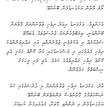
ރޯލު އޮތުން އަޅުގަނޑުމެން ބޭނުންވޭ.
އެހެންވީމާ، އަޅުގަނޑު މިއަދު ދިވެހި ޒުވާނުންނަށް ގޮވާލަން
ބޭނުންވަނީ، ތިޔަބޭފުޅުންނަށް ފުރުސަތުތައް އެބައޮތޭ.
ސަރުކާރެއް މި އެކުލެވެނީ ޒުވާނުންނާއި މުޅި ރައްޔިތުންނާއެކު.
ދިވެހި ޤައުމުގައި މި ފަސްގަނޑުގައި ކުރާ ކޮންމެ ކަމަކީ އެއީ
ކޮންމެ ދިވެހި ރައްޔިތެއްގެ ކަމެއް. އެއީ ވަކި މީހަކަށް
ނިސްބަތްވާ ކަމެއްނޫން.
އާދެ، އަޅުގަނޑު ދިވެހި ޒުވާނުންނަށް މި ފުރުސަތުގައި ހަމަ
ނަޞޭޙަތެއްގެ ގޮތުންވެސް ދަންނަވާލަން ބޭނުންވޭ.
އަޅުގަނޑުމެން މި ދެންނެވި ގޮތަށް، ޤައުމައިގެން ކުރިއަށް