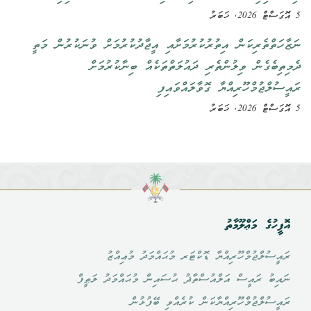
5 އޮގަސްޓް 2026, ޚަބަރު
ނަޒާހަތްތެރިކަން އިތުރުކުރުމަށާއި އީޖާދުކުރުމަށް ވުނަކުރުން މަތީ
ދެމިތިބެގެން ވިލުންތެރި ދައުލަތްތަކެއް ބިނާކުރުމަށް
ރައީސުލްޖުމްހޫރިއްޔާ ގޮވާލައްވައިފި
5 އޮގަސްޓް 2026, ޚަބަރު
އޮފީހުގެ މަޢްލޫމާތު
ރައީސުލްޖުމްހޫރިއްޔާ ޑޮކްޓަރ މުޙައްމަދު މުޢިއްޒު
ނައިބު ރައީސް އަލްއުސްތާޛު ޙުސައިން މުޙައްމަދު ލަޠީފް
ރައީސުލްޖުމްހޫރިއްޔާކަން ކުރެއްވި ބޭފުޅުން