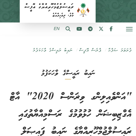
EN
ފުރަތަމަ ޞަފްޙާ
ޕްރެސް އޮފީސް
ނައިބު ރައީސްގެ ވާހަކަފުޅު
ނައިބު ރައީސްގެ ވާހަކަފުޅު
"އަންވެއިލިންގ ވިޜަންސް 2020" އާޓް
އެގްޒިބިޝަން ހުޅުވުމުގެ ރަސްމިއްޔާތުގައި
ރައީސުލްޖުމްހޫރިއްޔާގެ ނައިބު ފައިޞަލް