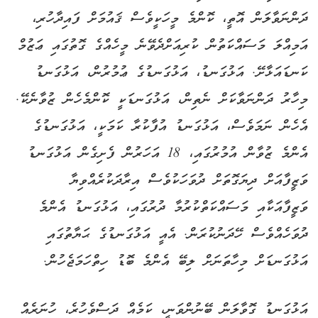
ދަންނަވާލަން އޮތީ، ކޮންމެ މީހަކީވެސް ޤައުމަށް ފައިދާހުރި،
އަމިއްލަ މަސައްކަތުން ކުރިއަށްދެވޭނެ މީހެއްގެ ގޮތުގައި ޢަޒުމް
ކަނޑައަޅާށޭ. އަޅުގަނޑު، އަޅުގަނޑުގެ ޢުމުރުން، އަޅުގަނޑު
މިހާރު ދަންނަވާކަށް ނެތިން، އަޅުގަނޑަކީ ކޮންމެހެން ޒުވާނެކޭ.
އެހެން ނަމަވެސް، އަޅުގަނޑު އުފާކުރާ ކަމަކީ، އަޅުގަނޑުގެ
އެންމެ ޒުވާން އުމުރުގައި، 18 އަހަރުން ފެށިގެން އަޅުގަނޑު
ވަޒީފާއަށް ދިޔަގޮތަށް ދުވަހަކުވެސް އިރާދަކުރެއްވިޔާ
ވަޒީފާއަކާއި މަސައްކަތްކުރުމާ ދުރުގައި، އަޅުގަނޑު އެންމެ
ދުވަހެއްވެސް ހޭދަނުކުރަން. އެއީ އަޅުގަނޑުގެ ޙަޔާތުގައި
އަޅުގަނޑަށް މިހާތަނަށް ލިބޭ އެންމެ ބޮޑު ހިތްހަމަޖެހުން.
އަޅުގަނޑު ގޮވާލަން ބޭނުންވަނީ، ކަމެއް ދަސްވެހުރެ، ހުނަރެއް