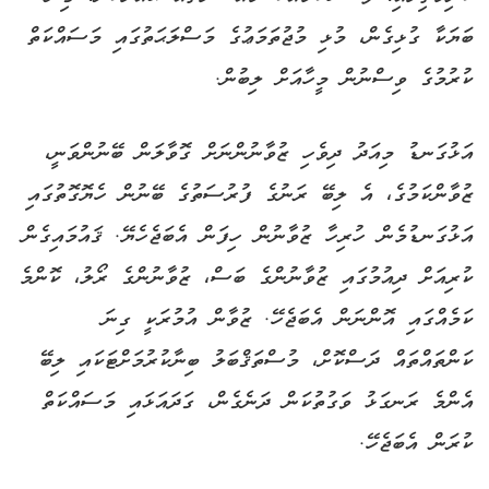
ބަޔަކާ ގުޅިގެން، މުޅި މުޖުތަމަޢުގެ މަސްލަޙަތުގައި މަސައްކަތް
ކުރުމުގެ ވިސްނުން މީހާއަށް ލިބުން.
އަޅުގަނޑު މިއަދު ދިވެހި ޒުވާނުންނަށް ގޮވާލަން ބޭނުންވަނީ،
ޒުވާންކަމުގެ، އެ ލިބޭ ރަނުގެ ފުރުސަތުގެ ބޭނުން ހެޔޮގޮތުގައި
އަޅުގަނޑުމެން ހުރިހާ ޒުވާނުން ހިފަން އެބަޖެހެޔޭ. ޤައުމައިގެން
ކުރިއަށް ދިއުމުގައި ޒުވާނުންގެ ބަސް، ޒުވާނުންގެ ރޯލު، ކޮންމެ
ކަމެއްގައި އޮންނަން އެބަޖެހޭ. ޒުވާން އުމުރަކީ ގިނަ
ކަންތައްތައް ދަސްކޮށް، މުސްތަޤްބަލު ބިނާކުރުމަށްޓަކައި ލިބޭ
އެންމެ ރަނގަޅު ވަގުތުކަން ދަނެގެން، ގަދައަޅައި މަސައްކަތް
ކުރަން އެބަޖެހޭ.