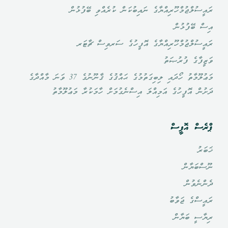
ރައީސުލްޖުމްހޫރިއްޔާގެ ނައިބުކަން ކުރެއްވި ބޭފުޅުން
އިސް ބޭފުޅުން
ރައީސުލްޖުމްހޫރިއްޔާގެ އޮފީހުގެ ސަރވިސް ޗާޓަރ
ވަޒީފާގެ ފުރުޞަތު
މަޢުލޫމާތު ހޯދައި ލިބިގަތުމުގެ ޙައްޤުގެ ޤާނޫނުގެ 37 ވަނަ މާއްދާގެ
ދަށުން އޮފީހުގެ އަމިއްލަ އިސްނެގުމަށް ހާމަކުރާ މަޢުލޫމާތު
ޕްރެސް އޮފީސް
ޚަބަރު
ނޫސްބަޔާން
ދެންނެވުން
ރައީސްގެ ޖަވާބު
ރިޔާސީ ބަޔާން