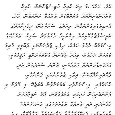
އާދެ، އަޅުގަނޑު ތިޔަ ހުރިހާ އާޓިސްޓުންނަށް، ހުރިހާ
ކުރެހުންތެރިންނަށް ވަރަށްބޮޑަށް މަރްޙަބާ ދަންނަވަން. އާދެ،
އެނގިވަޑައިގަންނަވާނެ، މިއަދުގެ ސަރުކާރުން، ދިވެހިރާއްޖޭގެ
ރައީސުލްޖުމްހޫރިއްޔާ އިބްރާހީމް މުޙައްމަދު ޞާލިޙް، ވަރަށްބޮޑު
އިސްކަމެއް ދެއްވާ ކަމެއް، ދިވެހި ޒުވާނުންނަކީ ތަޢުލީމީ ޤާބިލު
ބަޔަކަށް ހެދުމަށް. މިއަދު ޒުވާނުން ގަބޫލުކުރަންވީ ޙަޤީޤަތަކީ،
އަޅުގަނޑުމެންނަށް ހަމައެކަނި، އޮންނަ ސަނަދަކުން އަދި
ފުއްދައިނުލެވޭކަން. ދިވެހި ޒުވާނުންނަކީ ފަންނުވެރި،
ހުނަރުވެރި، ވިސްނުންތެރި ބަޔަކަށްވާން އެބަޖެހޭ. މި ގޮތަށް މި
ފަންނުވެރިކަން ގައިގައި އަށަގަތުމުން، އޭގެ ނަތީޖާއަކަށް
ވެގެންދަނީ ދަތި އުނދަގޫ ވަގުތުތަކުގައި ގޮންޖެހުންތަކާ
ކުރިމަތިލައި، ފަސޭހަކަމާއެކު މައްސަލަތައް ޙައްލުކޮށް، ގިނަ