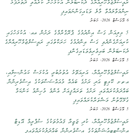
ރައީސުލްޖުމްހޫރިއްޔާގެ ދެކަނބަލުން އުކުޅަހަށް ކުރެއްވި ދަތުރުފުޅު
ނިންމަވާލައްވާ މާލެ ވަޑައިގަންނަވައިފި
6 އޮގަސްޓް 2026, ޚަބަރު
5 މިލިއަން ގަސް އިންދުމުގެ ޕްރޮގްރާމްގެ ދަށުން އއ. އުކުޅަހުގައި
ކުރިއަށްގެންދެވި ގަސް އިންދުމުގެ ހަރަކާތުގައި ރައީސުލްޖުމްހޫރިއްޔާގެ
ދެކަނބަލުން ބައިވެރިވެވަޑައިގެންފި
5 އޮގަސްޓް 2026, ޚަބަރު
ރައީސުލްޖުމްހޫރިއްޔާ، އަރިއަތޮޅު އުތުރުބުރީ އުކުޅަސް ކައުންސިލާއި،
އ.ތ.މ ކޮމިޓީ އަދި ރަށުގެ ބައެއް މުއައްސަސާތަކުގެ އިސްވެރިންނާ
ބައްދަލުކުރައްވައި ރަށުގެ ތަރައްޤީއަށް އެންމެ މުހިންމު ކަންކަމާ
ގުޅޭގޮތުން މަޝްވަރާކުރައްވައިފި
5 އޮގަސްޓް 2026, ޚަބަރު
ރައީސުލްޖުމްހޫރިއްޔާ، ކުދި ޖަޒީރާ ޤައުމުތަކުގެ ސުޕްރީމް އޮޑިޓް
އިންސްޓިޓިއުޝަންތަކުގެ އިސްވެރިންނާ ބައްދަލުކުރައްވައިފި