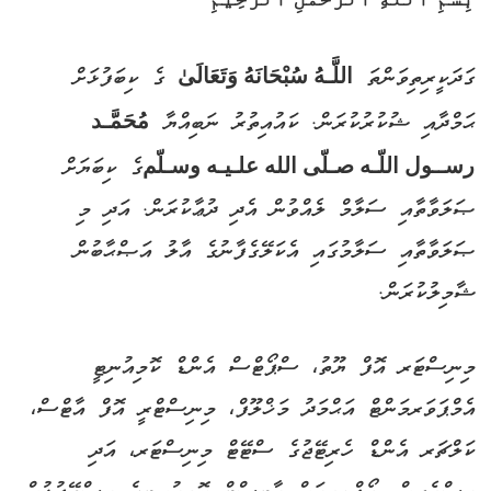
ގަދަކީރިތިވަންތަ
اللَّـهُ سُبْحَانَهُ وَتَعَالَىٰ
ގެ ކިބަފުޅަށް
ޙަމްދާއި ޝުކުރުކުރަން. ކައުއިތުރު ނަބިއްޔާ
مُحَمَّـد
رســول اللّـه صـلّى الله علـيـه وسـلّم
ގެ ކިބަޔަށް
ޞަލަވާތާއި ސަލާމް ލެއްވުން އެދި ދުޢާކުރަން. އަދި މި
ޞަލަވާތާއި ސަލާމުގައި އެކަލޭގެފާނުގެ އާލު އަޞްޙާބުން
ޝާމިލުކުރަން.
މިނިސްޓަރ އޮފް ޔޫތު، ސްޕޯޓްސް އެންޑް ކޮމިއުނިޓީ
އެމްޕަވަރމަންޓް އަޙްމަދު މަޚްލޫފް، މިނިސްޓްރީ އޮފް އާޓްސް،
ކަލްޗަރ އެންޑް ހެރިޓޭޖުގެ ސްޓޭޓް މިނިސްޓަރ، އަދި