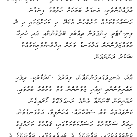
އުފެއްދުންތެރި، ރަނގަޅު ބަޔަކަށް ހެދުމުގެ ގިނަގުނަ
މަސައްކަތްތަކެއް ކުރެވެމުން އެބަދޭ. މި ކަމަށްޓަކައި މި ދެ
މިނިސްޓްރީ ހިންގަވަން ތިއްބެވި ބޭފުޅުންނާއި އަދި ހުރިހާ
މުވައްޒަފުންނަށް އަޅުގަނޑު ވަރަށް އިޚްލާޞްތެރިކަމާއެކު
ޝުކުރު ދަންނަވަން.
އާދެ، އެނގިވަޑައިގަންނަވާނެ، މިއަދުގެ ސަރުކާރަކީ، ދިވެހި
ރައްޔިތުންނާއި ދިވެހި ޒުވާނުންނާ ގާތް ގުޅުމެއް ބާއްވައި،
ރައްޔިތުން ބޭނުންވާ އެންމެ ރަނގަޅުގޮތް ހޯދައިގެން
ކަންތައްތައް ކުރާ ސަރުކާރެއް. އެހެންވީމާ، އަޅުގަނޑުމެން
މިއަދު ސަރުކާރުގެ މަސައްކަތްތަކުގައި، ޤައުމުގެ ތަރައްޤީގެ
ކަންތައްތަކުގައި، ޒުވާނުންގެ އެ ބައިވެރިވުމާއި، ޒުވާނުންގެ އެ