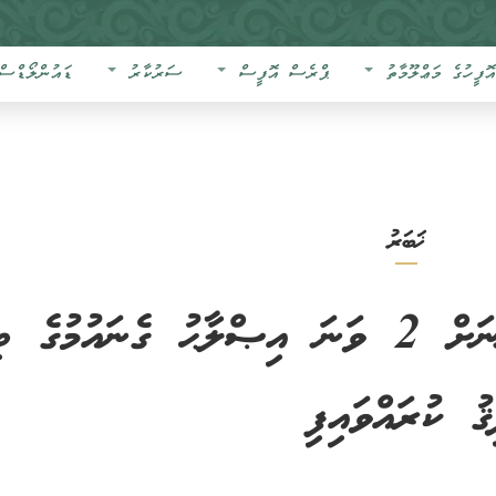
އޮފީހުގެ މަޢްލޫމާތު
ޕްރެސް އޮފީސް
ސަރުކާރު
ޑައުންލޯޑްސް
ޚަބަރު
ޓެރަރިޒަމް މަނާކުރުމުގެ ޤާނޫނަށް 2 ވަނަ އިޞްލާޙު ގެނައުމުގެ
ު ކުރައްވައިފި