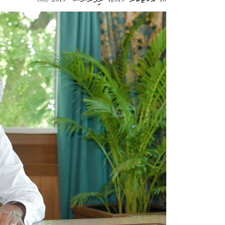
10 އޮކްޓޫބަރު 2019
، ރިފަރެންސް:
2019-803