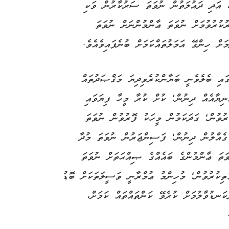
އި، އަދި ދައުލަތުން ނުވަތަ ސަރުކާރުން ވަކި
ުކުރުވުމަށް ނުވަތަ ޢާންމުންނަށް ނުވަތަ
ަށް ހިންގޭ އަމަލުތައްކަމަށް ބުނެފައިވެއެވެ.
ގައި ބެލެވެނީ ބަޔާންކުރެވިދިޔަ މަޤްޞަދުތައް
ނިޔާއެއް ދިނުން؛ ކުށް ކުރާ މީހާ ފިޔަވައި
ރުވުން؛ ގަދަކަމުން މީހަކު ފޮރުވުން ނުވަތަ
 ގެއްލުން ދިނުން؛ ފަސިންޖަރުން ނުވަތަ މުދާ
ވަތަ ޢާންމުންގެ ބައެއްގެ ޞިއްޙަތަށް ނުވަތަ
ަތިކުރުވުން؛ މުހިންމު ޢުމްރާނީ ވަސީލަތަކަށް ބޮޑު
ަނޑުވާލުމަށް ކުރެވޭ ކަންތައްތައް ކަމަށް،