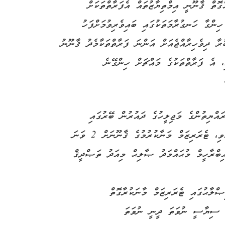
ޮތް ޤާނޫނީ އިމްތިޔާޒުތައް އެފަރާތްތަކަށް
ިންގާ ހަނގުރާމަތަކުގައި ބައިވެރިވުމަށްފަހު
ރާ ދިވެހިރާއްޖެއަށް އަންނަ ފަރާތްތަކާމެދު ޤާނޫނު
ި، އެ ފަރާތްތަކުގެ މައްޗަށް ހިންގޭނެ
30 ވީ ހޯމަ ދުވަހު ރައްޔިތުންގެ މަޖިލީހުގެ ދައުރުން ބޭރުގައި
ބޭއްވެވި، 3 ވަނަ ޚާއްޞަ ޖަލްސާއިން ފާސްކުރެއްވި، ޓެރަރިޒަމް މަނާކުރުމުގެ ޤާނޫނަށް 2 ވަނަ
ިބްރާހީމް މުޙައްމަދު ޞާލިޙް މިއަދު ތަޞްދީޤް
ޞްލާޙުގައި ޓެރަރިޒަމް މާނަކުރާގޮތް
ކި ސިޔާސީ ނުވަތަ ދީނީ ނުވަތަ