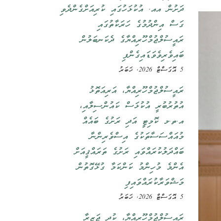
ދަށުން އއ. އުކުޅަހުގައި ކުރިއަށްގެންދެވި
ގަސް އިންދުމުގެ ހަރަކާތުގައި
ރައީސުލްޖުމްހޫރިއްޔާގެ ދެކަނބަލުން
ބައިވެރިވެވަޑައިގެންފި
5 އޮގަސްޓް 2026, ޚަބަރު
ރައީސުލްޖުމްހޫރިއްޔާ، އަރިއަތޮޅު
އުތުރުބުރީ އުކުޅަސް ކައުންސިލާއި،
އ.ތ.މ ކޮމިޓީ އަދި ރަށުގެ ބައެއް
މުއައްސަސާތަކުގެ އިސްވެރިންނާ
ބައްދަލުކުރައްވައި ރަށުގެ ތަރައްޤީއަށް
އެންމެ މުހިންމު ކަންކަމާ ގުޅޭގޮތުން
މަޝްވަރާކުރައްވައިފި
5 އޮގަސްޓް 2026, ޚަބަރު
ރައީސުލްޖުމްހޫރިއްޔާ، ކުދި ޖަޒީރާ