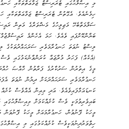
މި އިޞްލާޙުގައި ޓެރަރިސްޓް ޖަމާޢަތްތަކާއި ހަނގު
ހިމެނެއެވެ. އެގޮތުން ޓެރަރިސްޓް ޖަމާޢަތްތަކާއި ހަ
ސަލާމަތާބެހޭ މަޖިލީހުގެ މަޝްވަރާގެ މަތިން ރައީސު
ބަޔާންކޮށްފައި ވެއެވެ. ހަމަ އެހެންމެ ރައީސުލްޖުމް
(އެކެއް) ފަހަރު މުރާޖަޢާ ކުރަންވާނެކަމުގައި ވެސް
މީގެ އިތުރުން ސަރުކާރުގެ ފަރާތުން ޚާއްޞަ ހުއްދަ
ހަނގުރާމަވެރި ސަރަޙައްދަކަށް ދިޔުން ނުވަތަ އެފަދަ
ކަނޑައަޅާފައިވެއެވެ. އަދި މިއިން އެއްވެސް ކުށެއް 
ބައިވެރިވުމަކީ ވެސް ކުށެއްކަމަށް މިއިޞްލާޙުގައި ކަ
މީހަކު ފޮނުވުން، ހަނގުރާމައަށް މީހަކު ފޮނުވަން މ
ހިތްވަރުދިނުމަކީވެސް ކުށެއްކަމުގައި މި އިޞްލާޙުގަ