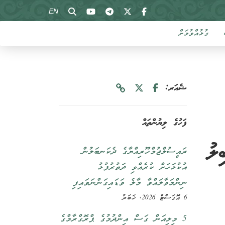
EN
ގުޅުއްވުމަށް
ޝެއަރ:
ފަހުގެ ލިޔުންތައް
 ބިލު
ރައީސުލްޖުމްހޫރިއްޔާގެ ދެކަނބަލުން
އުކުޅަހަށް ކުރެއްވި ދަތުރުފުޅު
ނިންމަވާލައްވާ މާލެ ވަޑައިގަންނަވައިފި
6 އޮގަސްޓް 2026, ޚަބަރު
5 މިލިއަން ގަސް އިންދުމުގެ ޕްރޮގްރާމްގެ