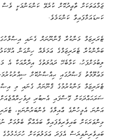
ޖަމާޢަތަކަށް ތާޢީދުކޮށް ކުރެވޭ ކަންކަންމަކީ ވެސް
ކަނޑައަޅާފައިވާ ކަންކަމެވެ.
ޓެރަރިޒަމް މަނާކުރާ ޤާނާނޫނަށް ގެނައި އިޞްލާހުގައ
ބަޔާންކުރާ ޓެރަރިޒަމްގެ ޢަމަލެއް ހިންގަން އުޅޭކަމ
ލިބުމަށްފަހު، ކަމާބެހޭ ދައުލަތުގެ އިދާރާއަކާ އެ މ
މަޢުލޫމާތު ޤަޞްދުގައި ޙިއްޞާނުކޮށް ސިއްރުކުރުމަކ
ޓެރަރިޒަމް މަނާކުރުމުގެ ޤާނޫނަށް ގެނައި މި އިޞްލ
ސަރަޙައްދަކަށް ގޮސްފައި އެނބުރި ދިވެހިރާއްޖެއަށް
އަންނަ އެމީހުންގެ ޢާއިލާގެ މެންބަރުންނަކީ، ޓެރަރި
މިންވަރަކަށް ބައިވެރިވެފައިވާ ބައެއްތޯ ބެލުމަށް ނު
ބައިވެރިނުވިޔަސް އެފަދަ ޢަމަލުތަކަށް ހުށަހެޅުމުގެ