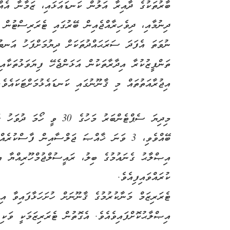
ބާރުތަކުގެ ދާއިރާ އަލުން ކަނޑައަޅައި، ޒަމާނާ އެއްގ
ދިނުމާއި، ދިވެހިރާއްޖެއިން ބޭރުގައި ޓެރަރިސްޓުން ހ
ނުވަތަ އެފަދަ ސަރަޙައްދުތަކަށް ދިޔުމަށްފަހު އަނބު
ތަންފީޒުކުރާ އިދާރާތަކުން އަޅަންޖެހޭ ފިޔަވަޅުތަކާއ
އިޖުރާއަތުތައް މި ޤާނޫނުގައި ކަނޑައެޅުމަށްޓަކައެވެ.
މިދިޔަ ސެޕްޓެންބަރު މަހުގެ 
އިޞްލާޙު ގެނައުމުގެ ބިލު، ރައީސުލްޖުމްހޫރިއްޔާ އ
ކުރައްވައިފިއެވެ.
ޓެރަރިޒަމް މަނާކުރުމުގެ ޤާނޫނަށް ހުށަހަޅާފައިވާ އި
އިޞްލާޙުކޮށްފައިވެއެވެ. އެގޮތުން ޓެރަރިޒަމަކީ ވަ