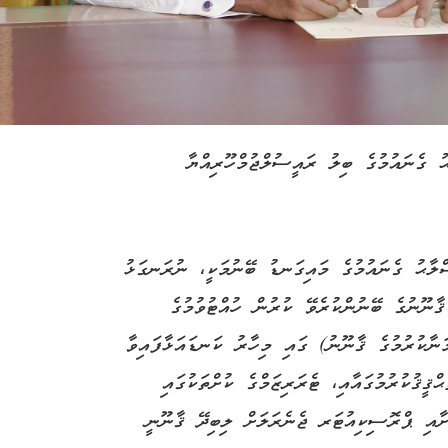
 ޤާނޫނަށް 2 ވަނަ އިޞްލާޙު ގެނައުމުގެ ބިލު ރައީސުލްޖުމްހޫރިއްޔާ
ްލާޙު ގެނައުމުގެ މައިގަނޑު ބޭނުމަކީ، ނުރަނގަޅު
ޤާނޫނުގެ ބޭނުންކުރެވޭ ކުރުން ހުއްޓުވުމުގެ
ު 32/2015 (ޓެރަރިޒަމް މަނާކުރުމުގެ ޤާނޫނު) ގައި މިހާރު ކަނޑައަޅާފައިވާ
ްޤީޤުކުރުމުގައާއި، ޓެރަރިޒަމްގެ ކުށްތަކުގައި
ަށާއި ޕްރޮސިކިއުޓަރ ޖެނެރަލަށް ލިބިދޭ ޤާނޫނީ