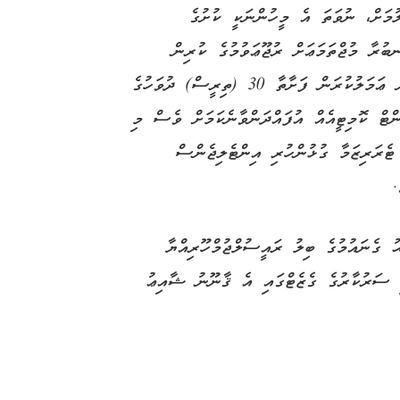
ލުމަށް، ނުވަތަ އެ މީހުންނަކީ ކުށުގެ
ބުރާ މުޖްތަމަޢަށް ރުޖޫޢަވުމުގެ ކުރިން
އަޅަންޖެހޭ ފިޔަވަޅުތައް އެޅުމަށްޓަކައި، މި ޤާނޫނަށް ޢަމަލުކުރަން ފަށާތާ 30 (ތިރީސް) ދުވަހުގެ
ޓް ކޮމިޓީއެއް އުފައްދަންވާނެކަމަށް ވެސް މި
 ޓެރަރިޒަމާ ގުޅުންހުރި އިންޓެލިޖެންސް
.
 ޤާނޫނަށް 2 ވަނަ އިޞްލާޙު ގެނައުމުގެ ބިލު ރައީސުލްޖުމްހޫރިއްޔާ
ި ސަރުކާރުގެ ގެޒެޓްގައި އެ ޤާނޫނު ޝާއިޢު