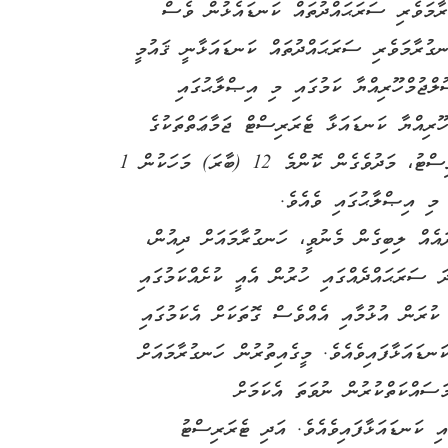
ރާމަވެރި ސަރަޙައްދުތައް ކަނޑައެޅުން ވެސް
ނގުރާމަވެރި ސަރަޙައްދުތައް ކަނޑައަޅާނީ ޤައުމީ
ލްޖުމްހޫރިއްޔާ ކަމުގައި މި އިޞްލާޙުގައި
ހޫރިއްޔާ ކަނޑައަޅާ ޓެރަރިސްޓް ޖަމާޢަތްތަކުގެ
ލިސްޓު ނުވަތަ ހަނގުރާމަވެރި ސަރަޙައްދުތަކުގެ ލިސްޓު، މަދުވެގެން ކޮންމެ 12 (ބާރަ) މަހަކުން 1
 މި އިޞްލާޙުގައި ވެއެވެ.
އެއް ލިބިގެން މެނުވީ، ހަނގުރާމައަށް ދިއުން،
 ސަރަޙައްދެއްގައި ހުރުން އެއީ ކުށެއްކަމުގައި
ކުރަން އުޅުމާއި އެއްވެސް ގޮތަކަށް އެކަމުގައި
ނޑައަޅާފައިވެއެވެ. މީގެއިތުރުން ހަނގުރާމައަށް
ަސައްކަތްކުރުން ނުވަތަ އެކަމަށް
އި ކަނޑައަޅާފައިވެއެވެ. އަދި ޓެރަރިސްޓު