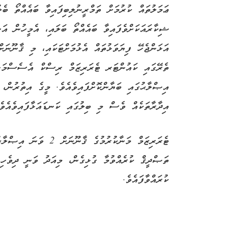
ޢަމަލުތައް ކުރުމަށް ތަމްރީނުލިބިފައިވާ ބައެއްތޯ ބެ
ޝިކާރައަކަށްވެފައިވާ ބައެއްތޯ ބަލައި، އެމީހުން އަނ
ތެރޭގައި ކައުންޓަރ ޓެރަރިޒަމް ރިސްކް އެސެސްމަން
އިޞްލާޙުގައި ބަޔާންކޮށްފައިވެއެވެ. މީގެ އިތުރުން،
އިދާރާތަކެއް ވެސް މި ބިލުގައި ކަނޑައަޅާފައިވެއެވެ
ޓެރަރިޒަމް މަނާކުރުމުގެ
ތަޞްދީޤް ކުރެއްވުމާ ގުޅިގެން، މިއަދު ވަނީ ދިވެހ
ކުރައްވާފައެވެ.