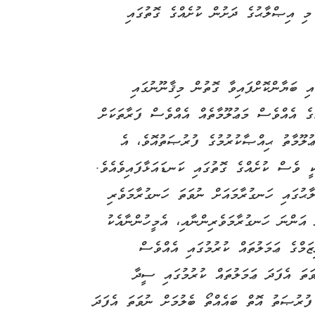
 މި އިޞްލާޙުގެ ދަށުން ކުށެއްގެ ގޮތުގައި
ި ބަޔާންކޮށްފައިވާ ގޮތުން މިޤާނޫނުގައި
ުގެ އެއްވެސް މަޢުލޫމާތެއް އެއްވެސް ފަރާތަކަށް
ަޢުލޫމާތު ޙިއްޞާކުރުމުގެ ފުރުޞަތުއޮވެ، އެ
ީ ވެސް ކުށެއްގެ ގޮތުގައި ކަނޑައަޅާފައިވެއެވެ.
ާޙުގައި ހަނގުރާމައަށް ނުވަތަ ހަނގުރާމަވެރި
 އަންނަ ހަނގުރާމަވެރިންނާއި، އެމީހުންނާއެކު
ޒަމްގެ ޢަމަލުތައް ކުރުމުގައި އެއްވެސް
ވަތަ އެފަދަ ޢަމަލުތައް ކުރުމުގައި ސީދާ
 ފުރުޞަތު އޮތް ބައެއްތޯ ބެލުމަށް ނުވަތަ އެފަދަ