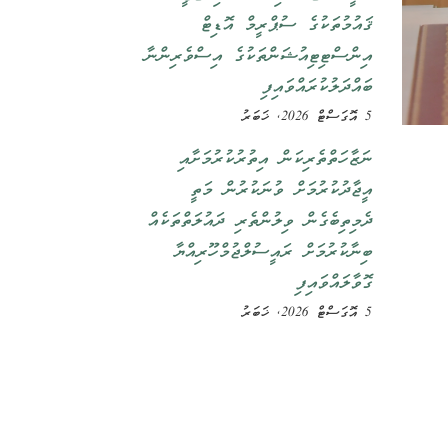
ޤައުމުތަކުގެ ސުޕްރީމް އޮޑިޓް
އިންސްޓިޓިއުޝަންތަކުގެ އިސްވެރިންނާ
ބައްދަލުކުރައްވައިފި
5 އޮގަސްޓް 2026, ޚަބަރު
ނަޒާހަތްތެރިކަން އިތުރުކުރުމަށާއި
އީޖާދުކުރުމަށް ވުނަކުރުން މަތީ
ދެމިތިބެގެން ވިލުންތެރި ދައުލަތްތަކެއް
ބިނާކުރުމަށް ރައީސުލްޖުމްހޫރިއްޔާ
ގޮވާލައްވައިފި
5 އޮގަސްޓް 2026, ޚަބަރު