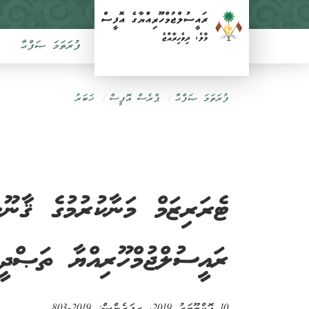
ފުރަތަމަ ޞަފްޙާ
ފުރަތަމަ ޞަފްޙާ
ޕްރެސް އޮފީސް
ޚަބަރު
ރައީސުލްޖުމްހޫރިއްޔާ ތަޞްދީޤ