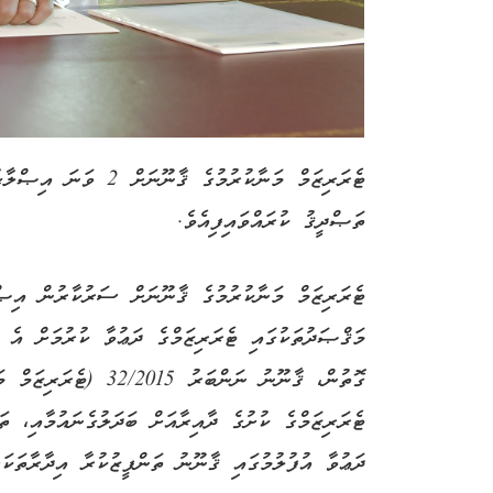
ޓެރަރިޒަމް މަނާކުރުމުގެ
ތަޞްދީޤު ކުރައްވައިފިއެވެ.
ޓެރަރިޒަމް މަނާކުރުމުގެ ޤާނޫނަށް ސަރުކާރުން އިޞ
މަޤްޞަދުތަކުގައި ޓެރަރިޒަމްގެ ދަޢުވާ ކުރުމަށް އެ 
ގޮތުން، ޤާނޫނު ނަންބަރ
ޓެރަރިޒަމްގެ ކުށުގެ ދާއިރާއަށް ބަދަލުގެނައުމާއި، ތަޙ
ދަޢުވާ އުފުލުމުގައި ޤާނޫނު ތަންފީޒުކުރާ އިދާރާތަކ