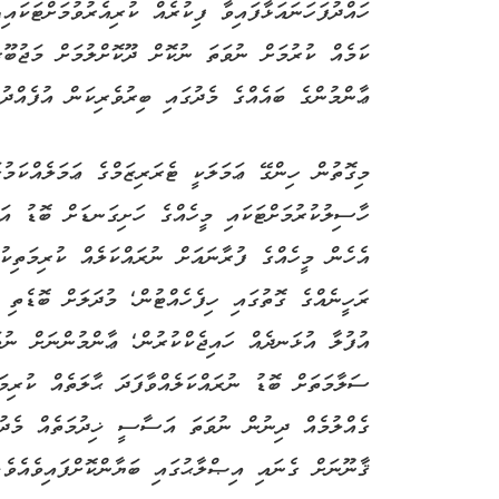
ހައްދުފަހަނައަޅާފައިވާ ފިކުރެއް ކުރިއެރުވުމަށްޓަކަ
ކަމެއް ކުރުމަށް ނުވަތަ ނުކޮށް ދޫކޮށްލުމަށް މަޖުބޫރ
ޢާންމުންގެ ބައެއްގެ މެދުގައި ބިރުވެރިކަން އުފެއްދުމ
މިގޮތުން ހިންގޭ ޢަމަލަކީ ޓެރަރިޒަމްގެ ޢަމަލެއްކަމު
ހާސިލުކުރުމަށްޓަކައި މީހެއްގެ ހަށިގަނޑަށް ބޮޑު އަ
އެހެން މީހެއްގެ ފުރާނައަށް ނުރައްކަލެއް ކުރިމަތިކު
ރަހީނެއްގެ ގޮތުގައި ހިފެހެއްޓުން؛ މުދަލަށް ބޮޑެތި
އުފުލާ އުޅަނދެއް ހައިޖެކްކުރުން؛ ޢާންމުންނަށް ނު
ސަލާމަތަށް ބޮޑު ނުރައްކަލެއްވާފަދަ ޙާލަތެއް ކުރިމ
ގެއްލުމެއް ދިނުން ނުވަތަ އަސާސީ ޚިދުމަތެއް މެދުކ
ޤާނޫނަށް ގެނައި އިޞްލާޙުގައި ބަޔާންކޮށްފައިވެއެވެ.