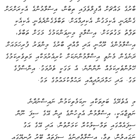
ބާރުގެ މައްޗަށް ޣާފިލްވެފައި ތިބުން، އިސްލާމުންގެ އެކިރަށްރަށް
ގެންދަނީ އެކިމަގުން އެކިދިމާއަށް. ތަބާވެގެންދެވެނީ އެކިއެކި
ތަފާތު މަގުތަކަށް. އިސްލާމީ މިނިވަންކަމުގެ މަގަށް ތަބާވެ،
އިސްލާމުންގެ ރޫޙާނީ އަދި މާއްދީ ބާރުގެ މިންވަރު ފުރިހަމައަށް
ދަނެގެން މެނުވީ އިސްލާމުންނަކަށް ކުރިއެރުމަކާއި މަތިވެރިކަމުގެ
ހޭލުންތެރިކަމެއް ނާންނާނެ. އެ މަގަކީ ތެދުމަގު. އިންސާފުގެ
މަގު. އަދި ހަމްދަރުދީއާއި ރަޙުމްކުޅައުމުގެ މަގު.
މި އެތެރޭގެ ބަލިތަކާއި ނިކަމެތިކަމުން ނައިސްނުދާނެ
ނަތީޖާއަކީ، އިސްލާމުން އެމީހުންގެ ދީން އޭގެ ސިފަ ނޫން
ސިފައެއްގައި ތަމްސީލުކުރާ ކަމަށްވުން. އަދި އޭގެ އަގު
ނަގައިލުން. ވީމާ، އިސްލާމްދީނުގެ ސިފަތައް ބޭރު ދުނިޔޭގައި