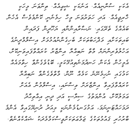
އެކަކީ ސުންނީއެއް. އަނެކަކީ ޝީޢީއެއް. ތިންވަނަ މީހަކީ
ޚާރިޖީއެއް. އަދި ހަތަރުވަނަ މީހާ ހިމެނެނީ ކޮންމެވެސް އެހެން
ބައެއްގެ ތެރޭގައި. ނަޞާރާއިންނާއި ޔަހޫދީން ފަދައިން
ބައިތަކަށާއި މަޛްހަބުތަކަށް ބެހިގެންނުއުޅުމަށް އިސްލާމްދީނުގެ
އަހުލުވެރިންނަށް މާތް ނަބިއްޔާ އިންޒާރު ކުރައްވާފައިވަނިކޮށް،
އެމީހުން އެކަން ހަނދުމަނެތިއުޅޭކަމީ، ބޮޑުވެގެންވާ ހިތާމައެއް
ކަމުގައި ނުހިމެނޭނެ ކަމެއް ނޫން. މާތްވެގެންވާ ނަބިއްޔާ
ކުރައްވާފައިވާ އިންޒާރަށް ވިސްނައި، އިސްލާމުން އެއަށް
ޢަމަލުކޮށް، އުންމަތުގެ ސިޔާސީ އަދި ދީނީ އިއްތިޙާދު
ދަމަހައްޓަނީނަމަ، އަޅުގަނޑުމެންނަކީ މިއަދު ދުނިޔޭގައިވާ އެންމެ
ބާރުހުރި ޤައުމުތަކުގެ ޖަމާޢަތަކަށްވީސްކަމާމެދަކު ޝައްކެއްނެތް.