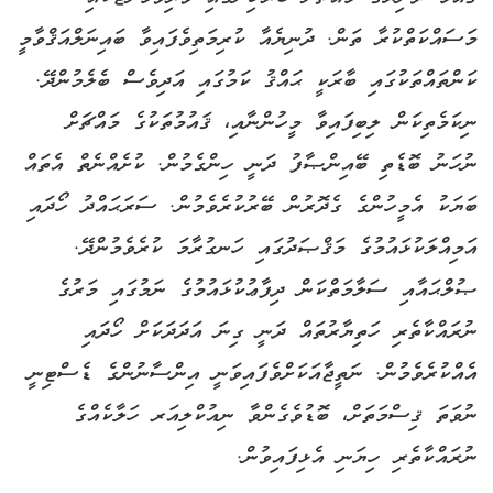
މަސައްކަތްކުރާ ތަން. ދުނިޔެއާ ކުރިމަތިވެފައިވާ ބައިނަލްއަޤްވާމީ
ކަންތައްތަކުގައި ބާރަކީ ޙައްޤު ކަމުގައި އަދިވެސް ބެލެމުންދޭ.
ނިކަމެތިކަން ލިބިފައިވާ މީހުންނާއި، ޤައުމުތަކުގެ މައްޗަށް
ނުހަނު ބޮޑެތި ބޭއިންޞާފު ދަނީ ހިންގެމުން. ކުށެއްނެތް އެތައް
ބަޔަކު އެމީހުންގެ ގެދޮރުން ބޭރުކުރެވެމުން. ސަރަޙައްދު ހޯދައި
އަމިއްލަކުޅައުމުގެ މަޤްޞަދުގައި ހަނގުރާމަ ކުރެވެމުންދޭ.
ޞުލްޙައާއި ސަލާމަތްކަން ދިފާޢުކުޅައުމުގެ ނަމުގައި މަރުގެ
ނުރައްކާތެރި ހަތިޔާރުތައް ދަނީ ގިނަ އަދަދަކަށް ހޯދައި
އެއްކުރެވެމުން. ނަތީޖާއަކަށްވެފައިވަނީ އިންސާނުންގެ ޑެސްޓިނީ
ނުވަތަ ޤިސްމަތަށް، ބޮޑުވެގެންވާ ނިއުކްލިއަރ ހަލާކެއްގެ
ނުރައްކާތެރި ހިޔަނި އެޅިފައިވުން.