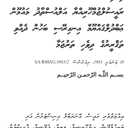
ރައީސުލްޖުމްހޫރިއްޔާ އަލްއުސްތާޛު މައުމޫން
ޢަބްދުލްޤައްޔޫމް އިނގިރޭސި ބަހުން ދެއްވި
ތަޤްރީރުގެ ދިވެހި ތަރުޖަމާ
10 ޖަނަވަރީ 1983
، ރިފަރެންސް:
SA/RMAG/1983/2
بســم اللّـه الرّحمـن الرّحيــم
ޢިއްޒަތްތެރި ރައީސް، އޮނަރަބްލް މިނިސްޓަރުން އަދި
ބަނގްލާދޭޝް، އިންޑޮނީޝިޔާ، ލީބިޔާ، މެލޭޝިޔާ، ޕާކިސްތާން،