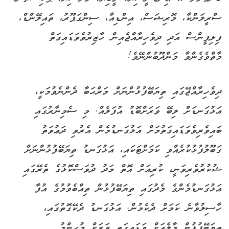
ސްރީލަންކާ، މޮރިޝަސް، އިންޑިއާ، ސިންގަޕޫރު، ތައިލޭންޑް،
ފިލިޕީންސް އަދި ދިވެހިރާއްޖެއިން ހާޒިރުވެވަޑައިގަތް
މާތްވެގެންވާ މަންދޫބުންނޭވެ!
ދިވެހިރާއްޖޭގައި ތިޔަބޭފުޅުންނަށް މަރްޙަބާ ދެންނެވުމަކީ،
އަޅުގަނޑަށް ލިބޭ ވަރަށްބޮޑު އުފަލެއް. މި ސެމިނާރުގައި
ބައިވެރިވެވަޑައިގަތުމަށް އަޅުގަނޑުމެން އެރުވި ދަޢުވަތު
ގަބޫލުފުޅުކުރެއްވި ކަމަށްޓަކައި، އަޅުގަނޑު ތިޔަބޭފުޅުންނަށް
ޝުކުރުވެރިވަނީ، ކުރިއަށް އޮތް މަދު ދުވަސްކޮޅުގެ ތެރޭގައި
އަޅުގަނޑުމެންގެ މެދުގައި ތިޔަބޭފުޅުން ތިއްބެވުމުގެ އުފާ
ހާސިލުވާނެ ކަމަށް ދެކެމުން. އަޅުގަނޑު ދެކޭގޮތުގައި،
ތިޔަބޭފުޅުން މާލެއަށް ވަޑައިގަތީ ވަރަށް މުހިންމު