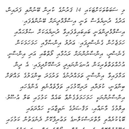
މި ސަބަބުތަކަށްޓަކައި 14 ޤަރުނުގެ ކުރިން ބޭނުންވި ފަދައިން،
އަދުގެ ދުނިޔެވެސް ވަނީ އިސްލާމްދީނަށް ބޭނުންވެފައި.
އިސްލާމްދީންވަނީ ބައިބައިވެފައިވާ ދުނިޔެއަކަށް ޞުލްޙައާއި
ހަމަޖެހުން ގެނެސްދީފައި. ޢަދުލު އިންޞާފާއި ހަމަހަމަކަން
ގެނެސްދީ، އިންސާނުންނަށް ރަޙުމާއި ލޯތްބާއި އަދި އިންސާނީ
އުޚުއްވަތްތެރިކަން އުނގަންނައިދީ ދަސްކޮށްދީފައި. އެ ދީން
އަޅާފައިވާ އިންސާނީ ތަމައްދުނުގެ ވަރުގަދަ ބިންގަލުގެ މައްޗަށް
ބިނާވަނީ، ކުލަޔާއި ދަރިކޮޅުގައި ތަފާތެއްނެތި އެންމެހައި
އިންސާނުންނަކީ ހަމަހަމަވެގެންވާ ބައެއް ކަމުގައި ބަލާ އުސޫލު.
ޢިލްމުގެ މާނައާއި، މަޤްޞަދުގެ ނަތީޖާއަކީ ހައްދަވައި
ބޮޑުކުރެއްވި މާތްރަސްކަލާނގެ މަޢުރިފާކޮށް ދެނެގަތުން ކަމުގައި