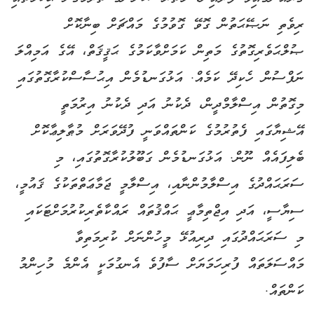
ރިވެތި ނަޞޭޙަތުން ގޮވޭ ގޮވުމުގެ މައްޗަށް ބިނާކޮށް
ޞުލްޙަވެރިގޮތުގެ މަތިން ކަމަށްވާކަމުގެ ޙަޤީޤަތް، އޭގެ އަމިއްލަ
ނަފްސުން ހެކިދޭ ކަމެއް. އަޅުގަނޑުމެން އިޙުސާސްކުރާގޮތުގައި
މިގޮތުން އިސްލާމްދީން، ދެކުނު އަދި ދެކުނު އިރުމަތީ
އޭޝިޔާގައި ފެތުރުމުގެ ކަންތައްވަނީ ފުދޭވަރަށް މުޠާލިޢާކޮށް
ބެލިފައެއް ނޫން. އަޅުގަނޑުމެން ގަބޫލުކުރާގޮތުގައި، މި
ސަރަޙައްދުގެ އިސްލާމުންނާއި، އިސްލާމީ ޖަމާޢަތްތަކުގެ ޤައުމީ،
ސިޔާސީ، އަދި އިޖްތިމާޢީ ޙައްޤުތައް ރައްކާތެރިކުރުމަށްޓަކައި
މި ސަރަޙައްދުގައި ދިރިއުޅޭ މީހުންނަށް ކުރިމަތިވާ
މައްސަލަތައް ފުރިހަމަޔަށް ސާފުވެ އެނގުމަކީ އެންމެ މުހިންމު
ކަންތައް.