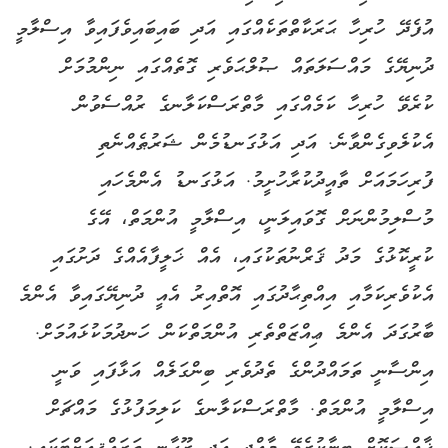
އުފެދޭ ހުރިހާ ޙަރަކާތްތަކެއްގައި އަދި ބައިބައިވެފައިވާ އިސްލާމީ
ދުނިޔޭގެ މައްސަލަތައް ޞުލްޙަވެރި ގޮތެއްގައި ނިންމުމަށް
ކުރެވޭ ހުރިހާ ކަމެއްގައި މާތްރަސްކަލާނގެ ރުއްސެވުން
އެކުލެވިގެންވާނެ. އަދި އަޅުގަނޑުމެން ޝަރުޠެއްނެތި
ފުރިހަމައަށް ތާއީދުކުރާހުށީމު. އަޅުގަނޑު އެންމެހައި
މުސްލިމުންނަށް ގޮވައިލަނީ، އިސްލާމީ އުންމަތް، އޭގެ
ކުރީކޮޅުގެ މަދު ޤަރްނުތަކުގައި، އެއް ޚަލީފާއެއްގެ ދަށުގައި
އެކުވެރިކަމާއި އިއްތިޙާދުގައި އޮތްއިރު އެއީ ދުނިޔޭގައިވާ އެންމެ
ބާރުގަދަ އެންމެ ޢިއްޒަތްތެރި އުންމަތްކަން ހަނދުމަކުޅައުމަށް.
އިންސާނީ ތަމައްދުންގެ ތެދުވެރި ބިންގަލެއް އަޅާފައި ވަނީ
އިސްލާމީ އުންމަތް. މާތްރަސްކަލާނގެ ކަލިމަފުޅުގެ މައްޗަށް