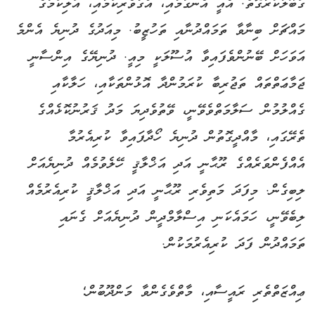
ގަބޫލުކުރާގޮތް. އެއީ އެނގުމާއި، އޯގާވެރިކަމާއި، އަލިކަމުގެ
މައްޗަށް ބިނާވާ ތަމައްދުނާއި ތަހުޒީބު. މިއަދުގެ ދުނިޔެ އެންމެ
އަވަހަށް ބޭނުންވެފައިވާ އުސޫލަކީ މިއީ. ދުނިޔޭގެ އިންސާނީ
ޖަމާޢަތްތައް ތަޖުރިބާ ކުރަމުންދާ އޮޅުންތަކާއި، ހަލާކާއި
ގެއްލުމުން ސަލާމަތްވެވޭނީ، ވޭތުވެދިޔަ މަދު ޤަރުނުކޮޅެއްގެ
ތެރޭގައި، މާއްދީގޮތުން ދުނިޔެ ހޯދާފައިވާ ކުރިއެރުމާ
އެއްފެންވަރެއްގެ ރޫޙާނީ އަދި އަޚްލާޤީ ހޭލެވުމެއް ދުނިޔެއަށް
ލިބިގެން. މިފަދަ މަތިވެރި ރޫޙާނީ އަދި އަޚްލާޤީ ކުރިއެރުމެއް
ލިބެވޭނީ، ހަމައެކަނި އިސްލާމްދީން ދުނިޔެއަށް ގެނައި
ތަމައްދުން ފަދަ ކުރިއެރުމަކުން.
ޢިއްޒަތްތެރި ރައީސާއި، މާތްވެގެންވާ މަންދޫބުން؛