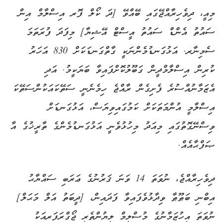
މިއީ، ދިވެހިރާއްޖޭގައި ބޭއްވޭ [ދަ ކޯލް ފޮރ އިސްލާމް އިން
ސައުތު އެންޑް ސައުތު އީސްޓް އޭޝިޔާ] މިފަދަ ފުރަތަމަ
ސެމިނާރ. އަޅުގަނޑުމެންނަކީ ގާތްގަނޑަކަށް 830 އަހަރު
ކުރިން އިސްލާމްދީން ގަބޫލުކޮށްފައިވާ ބަޔަކީމު. އަދި
އެޒަމާނުއްސުރެ ފެށިގެން ރާއްޖެ ހިމެނެނީ ސަތޭކައަކުންސަތޭކަ
އިސްލާމީ އުންމަތަކަށް ކަމުގައިވިޔަސް، އަޅުގަނޑަށް
ވިސްނޭގޮތުގައި މިއަދު މިހުޅުވެނީ އަޅުގަނޑުމެންގެ ތާރީޚުގެ އާ
ޞަފްޙާއެއް.
ދިވެހިރާއްޖެ، ނުވަތަ 14 ވަނަ ޤަރުނުގެ ޢަރަބި ސައްޔާޙު
އިބްނި ބަޠޫޠާ ވިދާޅުވެފައިވާ ފަދައިން، [ދީބަތު އަލް މަޙަލް]
ނުވަތަ އިހުޒަމާނުގެ މުސްލިމް ލިޔުންތެރި ޖޯގްރަފަރއަކު