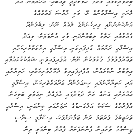
ބިރުވެރިކަމާއި މަރުގެ ޙަމަލާދީދީ ތިއްބައި. އޮހޮރެމުން އެދާ
ލެޔަކީ އިސްލާމުންގެ ލޭ. ވަކި ޚާއްޞަ ޤައުމެއްގެ
އަންހެނުންނާއި ފިރިހެނުންގެ ލެއެއް ނޫން. ލިބެމުންދާ
ގެއްލުމާއި ހަލާކު ލިބެމުންދަނީ މުޅި އުންމަތަށް. މިއަދު
އިސްލާމީ ރަށްތައް ގުޅިފައިވަނީ އިސްލާމީ އިޚްވަތްތެރިކަމާއި
ތަޢާރުފްވުމުގެ ގުޅުމަކުން ނޫން. އުފެދިފައިވަނީ ޝައްކުކުޅައުމާއި
އިތުބާރު ނުކުޅައުން. އުފެދިފައިމިވާ ދެކޮޅުވެރިކަމާއި، ހަތިޔާރާއި
އަދި ހަތިޔާރާނުލައި ހިނގަމުންދާ ޢަދާވަތްތެރިކަން، އިސްލާމީ
އެއްރަށާއި އަނެއް ރަށާ ދެމެދުގައި އުފައްދާ ނިކަމެތި ބަލިކަން
އުފެދުމުގެ ސަބަބު އަޅުގަނޑުގެ ނަޒަރުގައި ބިނާވަނީ، އިސްލާމީ
ތަހުޒީބުގެ ފުރަތަމަ ރަން ޒަމާނަށްފަހު، އިސްލާމީ ސިޔާސީ
ޖިސްމުގެ ތެރެއިން ފެންނަފަށަށް ފާއްދާ ބިންގަލީ ތިން