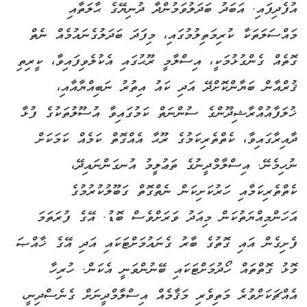
އުފެދިފައި. އަބަދު ބަދަލުވަމުންދާ ދުނިޔޭގެ ޙާލަތާއި
މައްސަލަތަކާ ކުރިމަތިލުމުގައި، މިފަދަ ބަދަލުގެނައުމެއް ނެތް
ގޮތެއް ގެންގުޅުމަކީ، އިސްލާމީ ރޫޙުގައި އެކުލެވިފައިވާ، ކީރިތި
ޤުރްއާން ބަޔާންކޮށްދޭ އަދި ކައު އިތުރު ނަބިއްޔާއާއި،
ޚުލަފާއުއްރާޝިދޫންގެ ސުންނަތް ކަމުގައިވާ އުސޫލުތަކުގެ ފުޅާ
ދާއިރާގައިވާ، ކެތްތެރިކަމުގެ ރޫޙާ އެއްގޮތް ކަމެއް ކަމަކަށް
ނުހިމެނޭ. އިސްލާމްދީނުގެ ތަޢުލީމު އުނގަންނައިދޭ،
ކެތްތެރިކަމާއި ހަރުކަށިކަން ނެތްގޮތް ގަބޫލުކުރުމުގެ
އަހަންމިއްޔަތުކަން މިއަދު ވަރަށްވެސް ބޮޑު. އޭގެ ފުރަތަމަ
ފެށިގެން އައި ގޮތުގެ ބާރު ގެނައުމަށްޓަކައި އަދި އޭގެ ޚާއްޞަ
މޮޅު ގޮތްތައް ހޯދުމަށްޓަކައި ބޭނުންވަނީ އެކަން. ހުރިހާ
އެއްޗަކަށްވުރެ މަތިވެރި މަޤާމެއް އިސްލާމްދީނަށް ގެނެސްދިނީ،