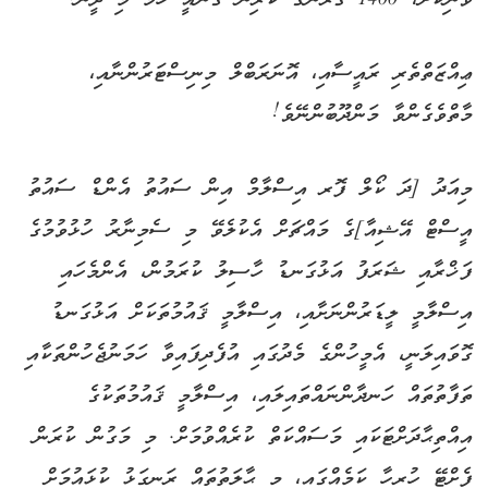
ވަނިކޮށް، 1400 ޤަރުނުގެ ކުރިން ގެނައީ ހަމަ މި ދީން.
ޢިއްޒަތްތެރި ރައީސާއި، އޮނަރަބްލް މިނިސްޓަރުންނާއި،
މާތްވެގެންވާ މަންދޫބުންނޭވެ!
މިއަދު [ދަ ކޯލް ފޮރ އިސްލާމް އިން ސައުތު އެންޑް ސައުތު
އީސްޓް އޭޝިއާ]ގެ މައްޗަށް އެކުލެވޭ މި ސެމިނާރު ހުޅުވުމުގެ
ފަޚްރާއި ޝަރަފު އަޅުގަނޑު ހާސިލު ކުރަމުން، އެންމެހައި
އިސްލާމީ ލީޑަރުންނަށާއި، އިސްލާމީ ޤައުމުތަކަށް އަޅުގަނޑު
ގޮވައިލަނީ، އެމީހުންގެ މެދުގައި އުފެދިފައިވާ ހަމަނުޖެހުންތަކާއި
ތަފާތުތައް ހަނދާންނައްތައިލައި، އިސްލާމީ ޤައުމުތަކުގެ
އިއްތިޙާދަށްޓަކައި މަސައްކަތް ކުރެއްވުމަށް. މި މަގުން ކުރަން
ފެށްޓޭ ހުރިހާ ކަމެއްގައި، މި ޙާލަތުތައް ރަނގަޅު ކުޅައުމަށް