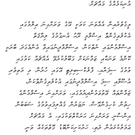
އުނިކަމެއްގެ މައްޗަށް.
މީގެތެރެއިން އެއްވަނަ ކަމަކީ އޭގެ ވަރަށްގިނަ ޢިލްމުގައި
އެކުލެވިގެންވާ އިސްލާމީ ރޫޙު އެނގުމުގެ ލިޔާޤަތް
އިސްލާމުންގައި ނެތްކަން. އިސްލާމްދީނުގައިވާ އެންމެގަދަ ބާރަކީ
ކޮންމެ ތަނަކާއި ޒަމާނަކަށް ގަބޫލުކުރެވޭ އެއްޗެއް ކަމުގައި
ވުމުގެ ސިފަޔާއި، ފްލެކްސިބިލިޓީ އޭގައި ހުރުން. މި މަތިވެރި
އުސޫލާއި ސިފަ އިސްލާމްދީނުގައި އެކުލެވިގެންވާކަން،
ޒަމާންތައް ވޭތުވަމުންދިޔުމުގައި، ވަރަށްގިނަ އިސްލާމުންގެ
ހިތުން ކެހިގެންގޮސް، ނަޒަރުން ގެއްލިފައިވުމުގެ ސަބަބުން
އިންސާނީ ވަރަށްގިނަ ޙަރަކާތްތަކުގައި، އެ މައްޗަށް
ޢަމަލުކުޅައުން ދަތި، ހަރުކަށިކަންބޮޑު ގޮތްތަކެއް ވަނީ