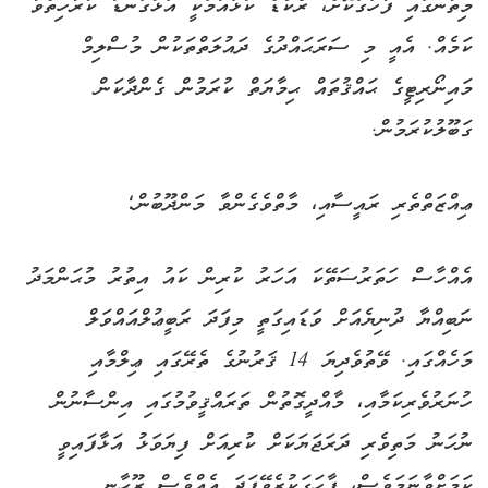
މިތާނގައި ފާހަގަކޮށް، ރެކޯޑް ކުޅައުމަކީ އަޅުގަނޑު ކުރާހިތްވާ
ކަމެއް. އެއީ މި ސަރަޙައްދުގެ ދައުލަތްތަކުން މުސްލިމް
މައިނޯރިޓީގެ ޙައްޤުތައް ޙިމާޔަތް ކުރަމުން ގެންދާކަން
ގަބޫލުކުރަމުން.
ޢިއްޒަތްތެރި ރައީސާއި، މާތްވެގެންވާ މަންދޫބުން؛
އެއްހާސް ހަތަރުސަތޭކަ އަހަރު ކުރިން ކައު އިތުރު މުޙަންމަދު
ނަބިއްޔާ ދުނިޔެއަށް ވަޑައިގަތީ މިފަދަ ރަބީޢުލްއައްވަލް
މަހެއްގައި. ވޭތުވެދިޔަ 14 ޤަރުނުގެ ތެރޭގައި ޢިލްމާއި
ހުނަރުވެރިކަމާއި، މާއްދީގޮތުން ތަރައްޤީވުމުގައި އިންސާނުން
ނުހަނު މަތިވެރި ދަރަޖަޔަކަށް ކުރިއަށް ފިޔަވަޅު އަޅާފައިވީ
ކަމަށްވާނަމަވެސް، ފާހަގަކުރެވޭފަދަ އެއްވެސް ރޫޙާނީ