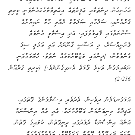
އެހެނިހެން ދީންތަކާއި ޢަޤީދާތައް އިޙްތިމާލްކުޅައުންވަނީ ކީރިތި
ޤުރްއާނާއި، ސަލާމާއި ޞަލަވާތް ލެއްވި މާތް ނަބިއްޔާގެ
ސުންނަތުގައި ޤާއިމުވެފައި. އަދި އިސްލާމީ އުންމަތް
ފެށުނީއްސުރެ، މި އަސާސީ ޤާނޫނަށް އައީ ޢަމަލީ ސިފަ
ގެނެވުމުން. [ދީނުގައި މަޖުބޫރުކަމެއް ނެތެވެ. ހެޔޮމަގުވަނީ
ނުބައިމަގުން ވަކިވެ ފާޅުވެ އެނގިގެންނެވެ.] (ކީރިތި ޤުރްއާން
2:256)
އަޅުގަނޑުމެން ދިވެހިން، ތެދުވެރި އިސްލާމުންގެ ގޮތުގައި،
ޢަޤީދާގެ މިނިވަންކަން ގަބޫލުކުރަމު. އެއީ އެއް އިންސާނަކާ
އަނެއް އިންސާނަކާ ދެމެދުގައި ދީނީގޮތުން، ކުލައިގެ ގޮތުން
ނުވަތަ ދަރިކޮޅުގެ ގޮތުން ފަރަޤުކޮށް، ތަފާތުކުޅައުމަށް