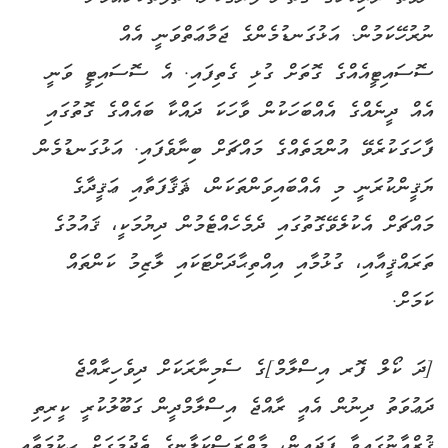
ނުރުހޭކަމުން. އަޅުގަނޑުމެންގެ ޖަމާޢަތްވަނީ އެއް
ސޮސައިޓީއެއްގެ ގޮތަށް ގުޅި ގެތިފައި. އެ ސޮސައިޓީ ވަނީ
އެއް ދީނެއްގެ އެއްބަހަކުން ވާހަކަ ދައްކާ ބައެއްގެ ގޮތުގައި
ފާހަގަކުރެވޭ އުންމަތެއްގެ މައްޗަށް ބިނާވެފައި. އަޅުގަނޑުމެން
ޔަޤީންކުރަނީ މި އެއްބައިވަންތަކަން، ޘަޤާފަތާއި ޢަޤީދާގެ
މައްޗަށް އެކުލެވޭގޮތުގައި ދެމެހެއްޓެމުން ދިޔުމަކީ، ޤައުމުގެ
ތަރައްޤީއާއި، ގުޅުމާއި އިއްތިޙާދަށްޓަކައި ލާޒިމު ކަންތައް
ކަމަށް.
[ދަ ކޯލް ފޮރ އިސްލާމް]ގެ ސެމިނާރަކަށް ދިވެހިރާއްޖެ
ދަޢުވަތު ދިނުން އެއީ ރާއްޖެ އިސްލާމްދީން ގަބޫލުކުރީ ކީރިތި
ޤުރްއާނުގައިވާ ފަދައިން، މާތްރަސްކަލާނގެ ތެދުމަގަށް ޙިކުމަތާއި