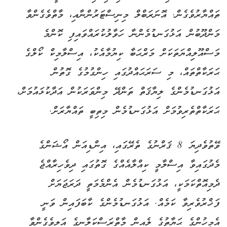
ތައްޔާރުވެގެން. އޮނަރަބްލް މިނިސްޓަރުންނާއި، މާތްވެގެންވާ
މަންދޫބުން އަޅުގަނޑުމެންނާ ހަވާލުކުރައްވައިފި ކޮންމެ
މަސްއޫލިއްޔަތަކަށް މަރްޙަބާ ކިޔުމާއެކު، އިސްލާމިކް ކޯލްގެ
ޙަރަކާތްތައް، މި ސަރަޙައްދުގައި ހިންގުމުގެ ގޮތުން
އަޅުގަނޑުމެންގެ ލިޔާޤަތް ތަންދޭ މިންވަރަކުން އަދާކުޅައުމަށް،
ޙަރަކާތްތެރިވުމަށް އަޅުގަނޑުމެން މިތިބީ ތައްޔާރަށް.
ވޭތުވެދިޔަ 8 ޤަރްނުގެ ތެރޭގައި، އިންޑިއަން އޯޝަންގެ
މެދުގައިވާ އިސްލާމީ ކިއްލާއެއްގެ ގޮތުގައި ދިވެހިރާއްޖެ
ދެމިއޮތްކަމަކީ، އަޅުގަނޑުމެން އެންމެމަތީ ދަރަޖަޔަށް
ފަޚްރުވެރިވާ ކަމެއް. އަޅުގަނޑުމެންގެ ކާބަފައިން ވަނީ
އެމީހުންގެ ޙަޔާތުގެ ލެއިން މާތްރަސްކަލާނގެ އަލިވެގެންވާ