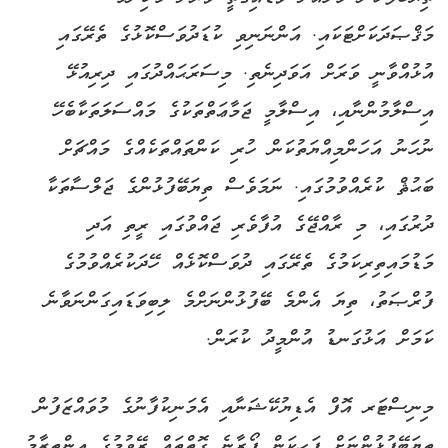
މަޤްޞަދަކަށްޓަކައި. އަންނަނިވި ކުޑަދުވަސްކޮޅުގެ ތެރޭގައި
އުޅުއްވާނީ ވަރަށް އަވަދިނެތި. މިސަރަޙައްދުގައި ދިރިއުޅޭ
އިސްލާމުންނާއި، އިސްލާމީ ޖަމާޢަތްތަކުގެ މައްސަލަތަކާބެހޭ
ނުހަނު އަހަންމިއްޔަތުކަން ހުރި ކަންތައްތަކެއްގެ މައްޗަށް
ބަޙުޘް ކުރެއްވުމުގައި. ނަމަވެސް ތިޔަބޭފުޅުންގެ ޖަލްސާތަކާ
ދުރުގައި، މި ރާއްޖޭގެ އުފާވެރި ޖައްވުގައި ރީތި އަދި
މަޑުމައިތިރިކަމުގެ ތެރޭގައި ދުވަސްކޮޅެއް ހޭދަކުރެއްވުމުގެ
ފުރްޞަތު، ތިޔަ އެންމެ ބޭފުޅުންނަށްމެ ލިބިވަޑައިގަންނަވާނެ
ކަމަށް އަޅުގަނޑު އުންމީދު ކުރަން.
މިނިސްޓަރ އޮފް އެޑިޔުކޭޝަނާއި އެމަނިކުފާނުގެ މުވައްޒަފުން
ތިޔަބޭފުޅުންނަށް ފަހިކަން ފޯރާނެ ގޮތްތައް ރޭވުމުގެ އިންތިޒާމު