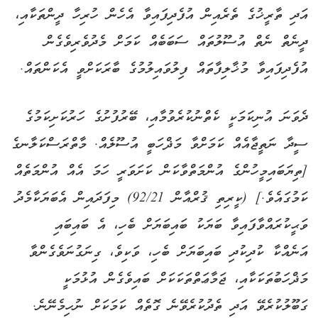
އަދި ތާރީޚުގެ ތެރެއިން އުފެދިފައިވާ އެހެން ހުރިހާ ދީންތަކާއި،
ދީނެތް ނެތް އުސޫލުތައް ސަބަބެއް ކަމަށް މެދުވެރިވެގެން
އުފެދިފައިވާ މުޚާލިފާތައް ފިލުވައިލުމުގެ ބާރަކަށްވީ އެކަންތައް.
ދެވަނަ އުނިކަމަކީ ކެތްނުކުރެވުމާއި، ބޭރުފުށުގެ ހަރުކަށިކަމުގެ
ސީދާ ނަތީޖާއެއް ކަމަށްވާ މަޛްހަބީ އުސޫލެއް. މާތްރަސްކަލާނގެ
[ތިޔަބައިމީހުންގެ އުންމަތްވާކަން ކަށަވަރީ ހަމަ އެއް އުންމަތެއް
ކަމުގައެވެ.] (ކީރިތި ޤުރްއާން 92/21) މިފަދައިން އެބަޔަކާމެދު
ވަޙީކުރައްވާފައިވާ ބަޔަކު ބައިބަޔަށް ބެހި، އެ ބައިބައި
އަނެއްކާ ކުދިކުދި ބައިބަޔަށް ބެހި، ވަކިވެ، ގިނަގުނަވެގެންވާ
މަޛްހަބުތަކަކާއި، ޖަމާޢަތްތަކަކަށް ބައިވެގެން އުޅުމަކީ
ގަބޫލުކުރެވޭ އަދި ތެދުކުރެވޭނެ ގޮތެއް ކަމަކަށް ނުހިމެނޭނެ.