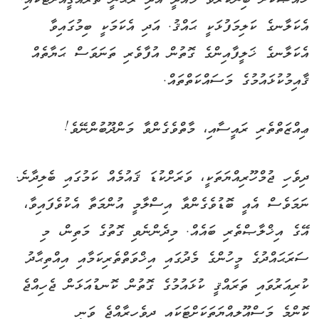
ޚާއްޞަކޮށް ބިނާކުރެވޭ މާއްދީ އަދި ރޫޙާނީ ތަރައްޤީއަށްޓަކައި.
އެކަލާނގެ ކަލިމަފުޅަކީ ޙައްޤު. އަދި އެކަމަކީ ބިމުގައިވާ
އެކަލާނގެ ޚަލީފާއިންގެ ގޮތުން އުފާވެރި ތަނަވަސް ޙަޔާތެއް
ޤާއިމުކުޅައުމުގެ މަސައްކަތްތައް.
ޢިއްޒަތްތެރި ރައީސާއި، މާތްވެގެންވާ މަންދޫބުންނޭވެ!
ދިވެހި ޖުމްހޫރިއްޔަތަކީ، ވަރަށްކުޑަ ޤައުމެއް ކަމުގައި ބެލިދާނެ.
ނަމަވެސް އެއީ ބޮޑުވެގެންވާ އިސްލާމީ އުންމަތާ އެކުވެފައިވާ،
އޭގެ އިޚްލާޞްތެރި ބައެއް. މިދެންނެވި ގޮތުގެ މަތިން، މި
ސަރަޙައްދުގެ މީހުންގެ މެދުގައި އިޚްވަތްތެރިކަމާއި އިއްތިޙާދު
ކުރިއަރުވައި ތަރައްޤީ ކުޅައުމުގެ ގޮތުން ކޮނޑުއަޅަން ޖެހިއްޖެ
ކޮންމެ މަސްއޫލިއްޔަތަކަށްޓަކައި ދިވެހިރާއްޖެ ވަނީ