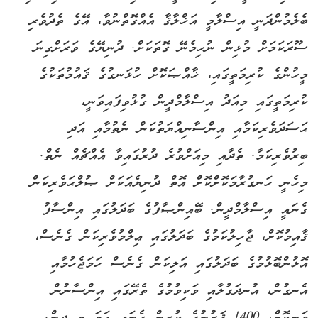
ބެލެމުންދަނީ އިސްލާމީ އަޚްލާޤާ އެއްގޮތްނުވާ، އޭގެ ތެދުވެރި
ސޫރަކަމަށް މުޅިން ނުހިމެނޭ ގޮތަކަށް. ދުނިޔޭގެ ވަރަށްގިނަ
މީހުންގެ ކުރިމަތީގައި، ޚާއްޞަކޮށް ހުޅަނގުގެ ޤައުމުތަކުގެ
ކުރިމަތީގައި މިއަދު އިސްލާމްދީން ގުޅުވިފައިވަނީ،
ޙަސަދަވެރިކަމާއި އިންސާނިއްޔަތުކަން ނެތުމާއި އަދި
ބިރުވެރިކަމާ. ތެދާއި މިއަށްވުރެ ދުރުގައިވާ އެއްޗެއް ނެތް.
މިހެނީ ހަނގުރާމަކޮށްކޮށް އޮތް ދުނިޔެއަކަށް ޞުލްޙަވެރިކަން
ގެނައީ އިސްލާމްދީން. ބޭއިންޞާފުގެ ބަދަލުގައި އިންސާފު
ޤާއިމުކޮށް، ޖާހިލުކަމުގެ ބަދަލުގައި ޢިލްމުވެރިކަން ގެނެސް،
އޮޅުންބޮޅުމުގެ ބަދަލުގައި އަލިކަން ގެނެސް ހަމަޖެހުމާއި
އެނގުން، އުނދަގުލާއި ވަކިވުމުގެ ތެރޭގައި އިންސާނުން