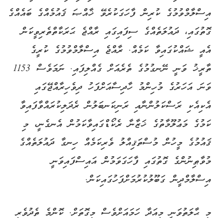
އިސްލާމްވުމުގެ ކުރިން ފާހަގަކުރެވޭ ޚާއްޞަ ޤައުމެއްގެ ބައެއްގެ
ގޮތުގައި، ދައުލަތެއްގެ ސިފައިގައި ރާއްޖެ ޙަރަކާތްތެރިވީކަން
އެއީ ޝައްކުގައިވާ ކަމެއް. ރާއްޖެ އިސްލާމްވުމުގެ ކުރީގެ
ތާރީޚު ވަނީ ނޭނގުމުގެ ތެރެއަށް ގެއްލިފައި. ނަމަވެސް 1153
ވަނަ އަހަރުގެ މުހިންމު ހާދިސާއަށްފަހު ދިވެހިރާއްޖޭގައި
އެކިއެކި ރަސްކަލުންނާއި ރަނިކަނބަލުން ރެދަލިކުރައްވާފައިވާ
ކަމުގެ މަޢުލޫމާތުގެ ޚަޒާނާ ރެކޯޑްގައިވާކަމުން އެނގެނީ، މި
ޤައުމުގެ މީހުން މުސްތަޤިއްލު ވެރިކަމެއް ހިނގާ ދައުލަތެއްގެ
މުވާޠިނުންގެ ގޮތުގައި ފާހަގަވަމުން އައިސްފައިވަނީ
އިސްލާމްދީން ގަބޫލުކުރުމަށްފަހުގައިކަން.
މި ޙާލަތުވަނީ މިއަދާ ހަމައަށްވެސް މިގޮތަށް. ކޮންމެ ތެދުވެރި