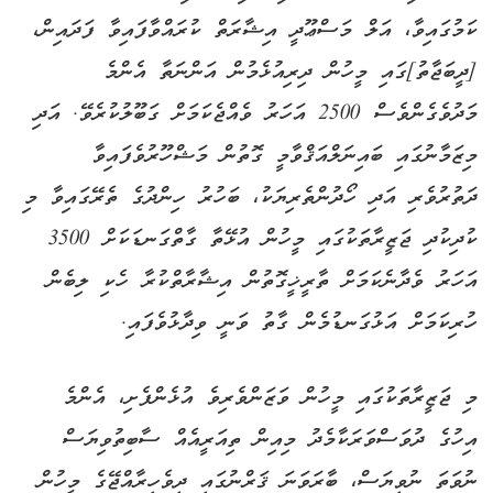
ކަމުގައިވާ، އަލް މަސްޢޫދީ އިޝާރަތް ކުރައްވާފައިވާ ފަދައިން،
[ދީބަޖާތު]ގައި މީހުން ދިރިއުޅެމުން އަންނަތާ އެންމެ
މަދުވެގެންވެސް 2500 އަހަރު ވެއްޖެކަމަށް ގަބޫލުކުރެވޭ. އަދި
މިޒަމާނުގައި ބައިނަލްއަޤްވާމީ ގޮތުން މަޝްހޫރުވެފައިވާ
ދަތުރުވެރި އަދި ހޯދުންތެރިޔަކު، ބަހުރު ހިންދުގެ ތެރޭގައިވާ މި
ކުދިކުދި ޖަޒީރާތަކުގައި މީހުން އުޅޭތާ ގާތްގަނޑަކަށް 3500
އަހަރު ވެދާނެކަމަށް ތާރީޚީގޮތުން އިޝާރާތްކުރާ ހެކި ލިބެން
ހުރިކަމަށް އަޅުގަނޑުމެން ގާތު ވަނީ ވިދާޅުވެފައި.
މި ޖަޒީރާތަކުގައި މީހުން ވަޒަންވެރިވެ އުޅެންފެށި، އެންމެ
އިހުގެ ދުވަސްވަރަކާމެދު މިއިން ތިއަރީއެއް ސާބިތުވިޔަސް
ނުވަތަ ނުވިޔަސް، ބާރަވަނަ ޤަރްނުގައި ދިވެހިރާއްޖޭގެ މީހުން