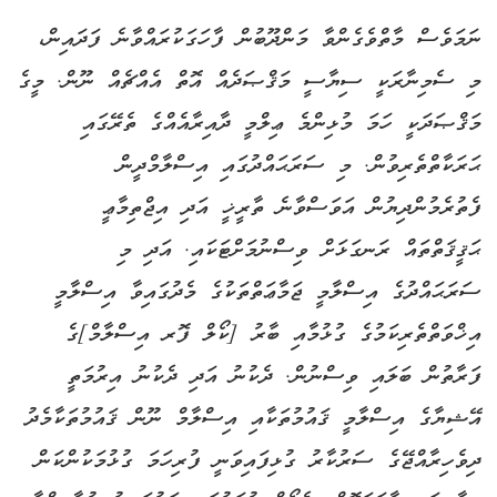
ނަމަވެސް މާތްވެގެންވާ މަންދޫބުން ފާހަގަކުރައްވާނެ ފަދައިން،
މި ސެމިނާރަކީ ސިޔާސީ މަޤްޞަދެއް އޮތް އެއްޗެއް ނޫން. މީގެ
މަޤްޞަދަކީ ހަމަ މުޅިންމެ ޢިލްމީ ދާއިރާއެއްގެ ތެރޭގައި
ޙަރަކާތްތެރިވުން. މި ސަރަޙައްދުގައި އިސްލާމްދީން
ފެތުރެމުންދިޔުން އަވަސްވާނެ ތާރީޚީ އަދި އިޖްތިމާޢީ
ޙަޤީޤަތްތައް ރަނގަޅަށް ވިސްނުމަށްޓަކައި. އަދި މި
ސަރަޙައްދުގެ އިސްލާމީ ޖަމާޢަތްތަކުގެ މެދުގައިވާ އިސްލާމީ
އިޚްވަތްތެރިކަމުގެ ގުޅުމާއި ބާރު [ކޯލް ފޮރ އިސްލާމް]ގެ
ފަރާތުން ބަލައި ވިސްނުން. ދެކުނު އަދި ދެކުނު އިރުމަތީ
އޭޝިޔާގެ އިސްލާމީ ޤައުމުތަކާއި އިސްލާމް ނޫން ޤައުމުތަކާމެދު
ދިވެހިރާއްޖޭގެ ސަރުކާރު ގުޅިފައިވަނީ ފުރިހަމަ ގުޅުމަކުންކަން