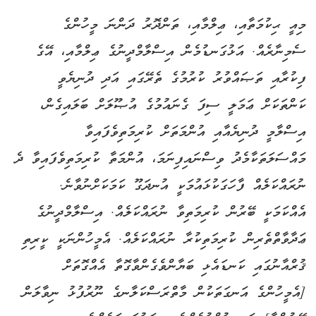
މިއީ ޙިކުމަތާއި، ޢިލްމާއި، ތަންދޮރު ދަންނަ މީހުންގެ
ސެމިނާރެއް. އަޅުގަނޑުމެން އިސްލާމްދީނުގެ ޢިލްމާއި، އޭގެ
ފިކުރާއި ތަޞައްވުރު ކުރުމުގެ ތެރޭގައި އަދި ދުނިޔެވީ
ކަންތަކަށް ޢަމަލީ ސިފަ ގެނައުމުގެ އުޞޫލަށް ބަލައިގެން،
އިސްލާމީ ދުނިޔެއާއި އުންމަތަށް ކުރިމަތިވެފައިވާ
މައްސަލަތަކާމެދު ވިސްނައިފިނަމަ، އުންމަތާ ކުރިމަތިވެފައިވާ ދެ
ނުރައްކަލެއް ފާހަގަކުޅައުމަކީ އުނދަގޫ ކަމަކަށްނުވާނެ.
އެއްކަމަކީ ބޭރުން ކުރިމަތިވާ ނުރައްކަލެއް. އިސްލާމްދީނުގެ
ޢަދާވާތްތެރިން ކުރިމަތިކުރާ ނުރައްކަލެއް. އެމީހުންނަކީ ކީރިތި
ޤުރްއާނުގައި ކަނޑައެޅި ބަޔާންވެގެންވާގޮތާ އެއްގޮތަށް
[އެމީހުންގެ އަނގަތަކުން މާތްރަސްކަލާނގެ ނޫރުފުޅު ނިވާލަން