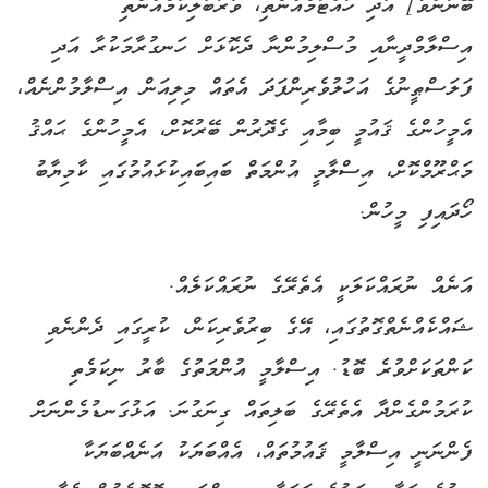
ބޭނުންވާ] އަދި ހުއްޓުމެއްނެތި، ވަރުބަލިކަމެއްނެތި
އިސްލާމްދީނާއި މުސްލިމުންނާ ދެކޮޅަށް ހަނގުރާމަކުރާ އަދި
ފަލަސްޠީނުގެ އަހުލުވެރިންފަދަ އެތައް މިލިއަން އިސްލާމުންނެއް،
އެމީހުންގެ ޤައުމީ ބިމާއި ގެދޮރުން ބޭރުކޮށް، އެމީހުންގެ ޙައްޤު
މަޙްރޫމްކޮށް، އިސްލާމީ އުންމަތް ބައިބައިކުޅައުމުގައި ކާމިޔާބު
ހޯދައިފި މީހުން.
އަނެއް ނުރައްކަލަކީ އެތެރޭގެ ނުރައްކަލެއް.
ޝައްކެއްނެތްގޮތުގައި، އޭގެ ބިރުވެރިކަން، ކުރީގައި ދެންނެވި
ކަންތަކަށްވުރެ ބޮޑު. އިސްލާމީ އުންމަތުގެ ބާރު ނިކަމެތި
ކުރަމުންގެންދާ އެތެރޭގެ ބަލިތައް ގިނަގުނަ. އަޅުގަނޑުމެންނަށް
ފެންނަނީ އިސްލާމީ ޤައުމުތައް، އެއްބަޔަކު އަނެއްބަޔަކާ