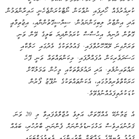
ކުރިއެރުމެއް ހޯދިފައި ނުވާކަން ނޯޓްކުރަންޖެހެނީ ޙައިރާންވަމުން
އަދި އިންޒާރު ލިބިގަންނަމުން. ސިޔާސީގޮތުންނާއި، އިޖުތިމާޢީ
ގޮތުން ދުނިޔެ އިޙުސާސް ކުރަމުންދިޔަ ބަލީގެ ވޭން ވަނީ
ވަރަށްގިނަ ލޭއޮހޮރުވާފައި. ޤައުމުތަކުގެ މެދުގައި ހަލާކާއި
ޙަސަދަވެރިކަން އުފައްދާފައި. މިކަންތައްތައް ވަނީ ފޮހެ
ނައްތައިނުލެވި. އަދި ދައުލަތްތަކާއި މީހުން ޢަމަލުކޮށް
ޙަރަކާތްތެރިވުމުގައި، އެކަންތައްތަކުގެ ނުފޫޒު ފޯރުން
ކުޑަކުރެވިފައެއްނުމެވޭމެ.
އެ ޒަމާނެކޭ އެއްގޮތަށް، އަލިވެ އުޖާލާވެފައިވާ މި 20 ވަނަ
ޤަރުނުގައިވެސް އަޅުގަނޑުމެންނަށް ފެންނަނީ ބާރުހުރި، ބައެއް
ޤައުމު ދުނިޔޭގެ މައްޗަށް ބާރުހިންގައި ވެރިވުމަށްޓަކައި