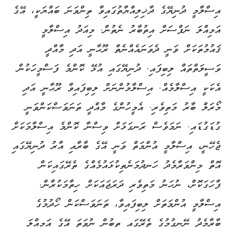
އިސްލާމީ ދުނިޔޭގެ ދާޚިލިއްޔާތުގައިވާ ތިންވަނަ ބައްޔަކީ، އޭގެ
އަމިއްލަ ނަފްސަށް އިތުބާރު ނެތުން. މިއަދު އިސްލާމީ
ޤައުމުތަކަށް ވަނީ ދެވަނައެއްނެތް ރޫޙާނީ އަދި މާއްދީ
ވަސީލަތްތައް ލިބިފައި. ދުނިޔޭގައި އުޅޭ ކޮންމެ ފަސްމީހަކުން
އެކަކީ އިސްލާމެއް. އިސްލާމުންނަށް ލިބިފައިވާ ރޫޙާނީ އަދި
މޯރަލް ބާރު މަތިވެރި. އެމީހުންގެ މާއްދީ ތަނަވަސްކަންވަނީ
ގުޑަގުޑައި. ނަމަވެސް ރަނގަޅަށް ވިސްނާ ކޮންމެ އިސްލާމަކަށް
ޖެހޭނީ، އިސްލާމީ އުންމަތް ވަނީ އޭގެ ބާރާއި އާރު ދުނިޔޭގައި
އޮތް މިންވަރާމެދު ހަނދުމަނެތިކުޅައުމެއްގެ ތެރޭގައިކަން
ފާހަގަކޮށް، ނުހަނު މަތިވެރި ދަރަޖައަކަށް ހިތާމަކުރާން.
އިސްލާމީ އުންމަތަށް ލިބިފައިވާ، ތަނަވަސްކަން ހޯދުމުގެ
ބާރާމެދު ނޭނގުމުގެ ތެރޭގައި ތިބުން ނުވަތަ އޭގެ އަމިއްލަ