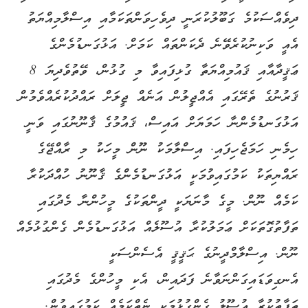
ދިވެއްސަކުމެ ގަބޫލުކުރަނީ ދިވެހިވަންތަކަމާއި އިސްލާމިއްޔަތު
އެއީ ވަކިނުކުރެވޭނެ ދެކަންތައް ކަމަށް. އަޅުގަނޑުމެންގެ
ޢަޤީދާއާއި ޤައުމިއްޔަތާ ގުޅިފައިވާ މި ގުޅުން، ވޭތުވެދިޔަ 8
ޤަރުނުގެ ތެރޭގައި އެއްޖީލުން އަނެއް ޖީލަށް ރައްދުކުރެއްވެމުން
އަޅުގަނޑުމެންނާ ހަމަޔަށް އައިސް، ޤައުމުގެ ޤާނޫނުގައި ވަނީ
ހިމެނި ހަމަޖެހިފައި. އިސްލާމަކު ނޫން މީހަކު މި ރާއްޖޭގެ
ރައްޔިތަކު ކަމުގައިވުމަކީ އަޅުގަނޑުމެންގެ ޤާނޫނު ހުއްދަކުރާ
ކަމެއް ނޫން. މީގެ މާނަޔަކީ ދީންތަކުގެ މީހުންނާ މެދުގައި
ތަފާތުގޮތަކަށް ޢަމަލުކުރާ އުސޫލެއް އަޅުގަނޑުމެން ގެންގުޅުމެއް
ނޫން. އިސްލާމްދީނުގެ ޙަޤީޤީ އެސެންސަކީ
އެނގިވަޑައިގަންނަވާނެ ފަދައިން، އެކި މީހުންގެ މެދުގައި
ތަފާތުކުރާ އުސޫލު ގެންގުޅުމަކީ ނެތްކަމެއް ކަމުގައިވުން.