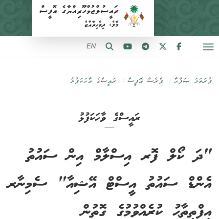
EN
ފުރަތަމަ ޞަފްޙާ
ޕްރެސް އޮފީސް
ރައީސްގެ ވާހަކަފުޅު
ރައީސްގެ ވާހަކަފުޅު
"ދަ ކޯލް ފޮރ އިސްލާމް އިން ސައުތު
އެންޑް ސައުތު އީސްޓް އޭޝިއާ" ސެމިނާރ
އިފްތިތާޙު ކުރެއްވުމުގެ ގޮތުން