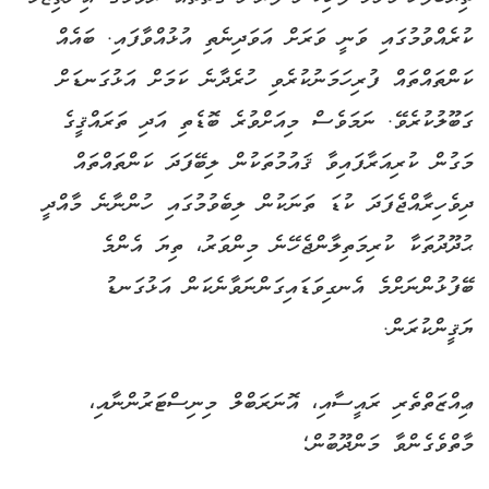
ކުރެއްވުމުގައި ވަނީ ވަރަށް އަވަދިނެތި އުޅުއްވާފައި. ބައެއް
ކަންތައްތައް ފުރިހަމަނުކުރެވި ހުރެދާނެ ކަމަށް އަޅުގަނޑަށް
ގަބޫލުކުރެވޭ. ނަމަވެސް މިއަށްވުރެ ބޮޑެތި އަދި ތަރައްޤީގެ
މަގުން ކުރިއަރާފައިވާ ޤައުމުތަކުން ލިބޭފަދަ ކަންތައްތައް
ދިވެހިރާއްޖެފަދަ ކުޑަ ތަނަކުން ލިބެވުމުގައި ހުންނާނެ މާއްދީ
ޙުދޫދުތަކާ ކުރިމަތިލާންޖެހޭނެ މިންވަރު، ތިޔަ އެންމެ
ބޭފުޅުންނަށްމެ އެނގިވަޑައިގަންނަވާނެކަން އަޅުގަނޑު
ޔަޤީންކުރަން.
ޢިއްޒަތްތެރި ރައީސާއި، އޮނަރަބްލް މިނިސްޓަރުންނާއި،
މާތްވެގެންވާ މަންދޫބުން؛