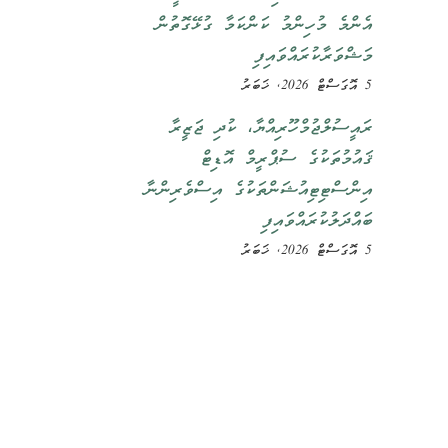
އެންމެ މުހިންމު ކަންކަމާ ގުޅޭގޮތުން
މަޝްވަރާކުރައްވައިފި
5 އޮގަސްޓް 2026, ޚަބަރު
ރައީސުލްޖުމްހޫރިއްޔާ، ކުދި ޖަޒީރާ
ޤައުމުތަކުގެ ސުޕްރީމް އޮޑިޓް
އިންސްޓިޓިއުޝަންތަކުގެ އިސްވެރިންނާ
ބައްދަލުކުރައްވައިފި
5 އޮގަސްޓް 2026, ޚަބަރު