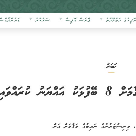
އޮފީހުގެ މަޢްލޫމާތު
ޕްރެސް އޮފީސް
ސަރުކާރު
ޑައުންލޯޑްސް
ޚަބަރު
ކުރައްވައިފި
، މިނިސްޓަރުންގެ ނައިބުގެ މަޤާމަށް އަށް