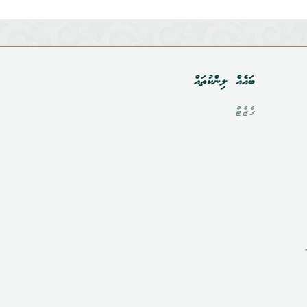
ބައެއް ލިންކުތައް
ގެޒެޓް