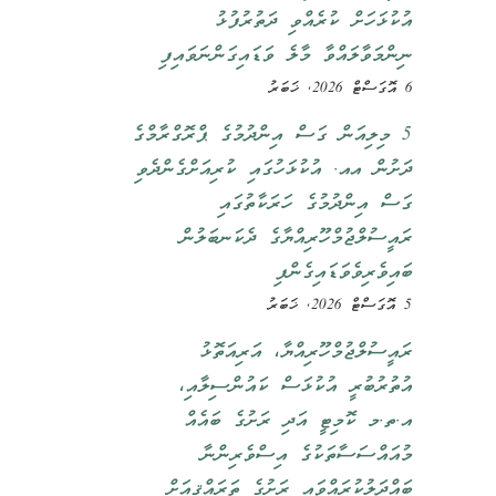
އުކުޅަހަށް ކުރެއްވި ދަތުރުފުޅު
ނިންމަވާލައްވާ މާލެ ވަޑައިގަންނަވައިފި
6 އޮގަސްޓް 2026, ޚަބަރު
5 މިލިއަން ގަސް އިންދުމުގެ ޕްރޮގްރާމްގެ
ދަށުން އއ. އުކުޅަހުގައި ކުރިއަށްގެންދެވި
ގަސް އިންދުމުގެ ހަރަކާތުގައި
ރައީސުލްޖުމްހޫރިއްޔާގެ ދެކަނބަލުން
ބައިވެރިވެވަޑައިގެންފި
5 އޮގަސްޓް 2026, ޚަބަރު
ރައީސުލްޖުމްހޫރިއްޔާ، އަރިއަތޮޅު
އުތުރުބުރީ އުކުޅަސް ކައުންސިލާއި،
އ.ތ.މ ކޮމިޓީ އަދި ރަށުގެ ބައެއް
މުއައްސަސާތަކުގެ އިސްވެރިންނާ
ބައްދަލުކުރައްވައި ރަށުގެ ތަރައްޤީއަށް