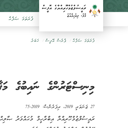
ފުރަތަމަ ޞަފްޙާ
ފުރަތަމަ ޞަފްޙާ
ޕްރެސް އޮފީސް
ޚަބަރު
މިނިސްޓަރުންގެ ނައިބުގެ މަޤާމަށް 8 ބޭފުޅަކު އައްޔަނު 
27 ޖަނަވަރީ 2019
، ރިފަރެންސް:
2019-75
ރައީސުލްޖުމްހޫރިއްޔާ އިބްރާހީމް މުޙައްމަދު ޞާލިޙް