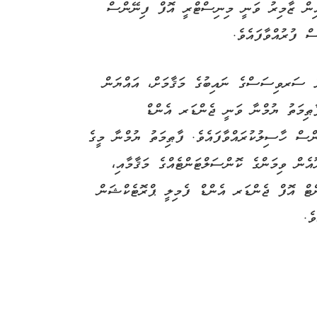
ައިން ޒާމިރު ވަނީ މިނިސްޓްރީ އޮފް ފިނޭންސް
ް ފުރުއްވާފައެވެ.
 ސަރވިސަސްގެ ނައިބުގެ މަޤާމަށް، އައްޔަން
ފާޠިމަތު ޔުމްނާ ވަނީ ޖެންޑަރ އެންޑް
ސް ހާސިލުކުރައްވާފައެވެ. ފާޠިމަތު ޔުމްނާ މީގެ
އެން ވިމަންގެ ކޮންސަލްޓަންޓެއްގެ މަޤާމާއި،
ންޓް އޮފް ޖެންޑަރ އެންޑް ފެމިލީ ޕްރޮޓެކްޝަން
ެ.