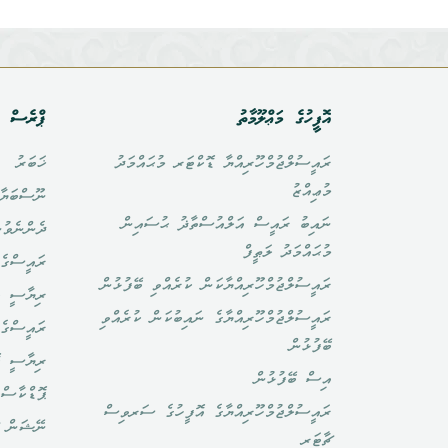
އޮފީހުގެ މަޢްލޫމާތު
ޕްރެސް އ
ރައީސުލްޖުމްހޫރިއްޔާ ޑޮކްޓަރ މުޙައްމަދު
ޚަބަރު
މުޢިއްޒު
ނޫސްބަޔާ
ނައިބު ރައީސް އަލްއުސްތާޛު ޙުސައިން
ދެންނެވުނ
މުޙައްމަދު ލަޠީފް
ރައީސްގެ 
ރައީސުލްޖުމްހޫރިއްޔާކަން ކުރެއްވި ބޭފުޅުން
ރިޔާސީ ބ
ރައީސުލްޖުމްހޫރިއްޔާގެ ނައިބުކަން ކުރެއްވި
ރައީސްގެ 
ބޭފުޅުން
ރިޔާސީ ކ
އިސް ބޭފުޅުން
ޕޮޑްކާސްޓ
ރައީސުލްޖުމްހޫރިއްޔާގެ އޮފީހުގެ ސަރވިސް
ނޭޝަން ޗ
ޗާޓަރ