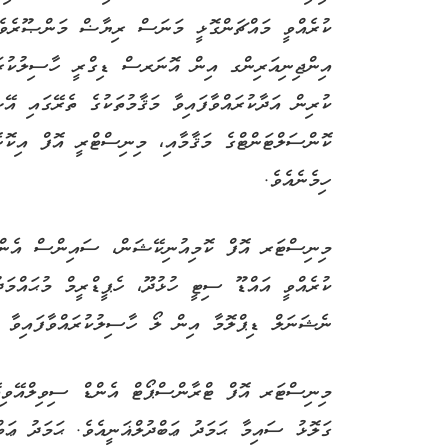
ކުރެއްވީ މައްޗަންގޮޅީ މަނަސް ރިޔާޟް މަންޞޫރެވ
އިންޖިނިއަރިންގ އިން އޮނަރސް ޑިގްރީ ހާސިލުކުރަ
ކުރިން އަދާކުރައްވާފައިވާ މަޤާމުތަކުގެ ތެރޭގައި އޭ
ކޮންސަލްޓަންޓްގެ މަޤާމާއި، މިނިސްޓްރީ އޮފް އިކޮނޮ
ހިމެނެއެވެ.
މިނިސްޓަރ އޮފް ކޮމިއުނިކޭޝަން، ސައިންސް އެންޑް 
ކުރެއްވީ އައްޑޫ ސިޓީ ހުޅުދޫ، ހެޕީޑްރީމް މުޙައްމ
ނެޝަނަލް ޑިޕްލޮމާ އިން ލޯ ހާސިލުކުރައްވާފައިވާ ބ
މިނިސްޓަރ އޮފް ޓްރާންސްޕޯޓް އެންޑް ސިވިލްއޭވިއޭ
ގަލޮޅު ސައިމާ ޙަމަދު ޢަބްދުލްޣަނީއެވެ. ޙަމަދު ޢަ