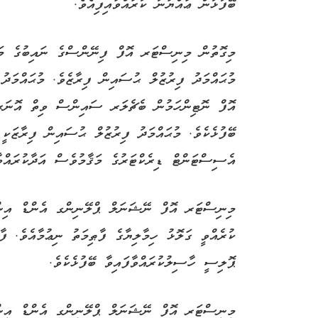
ބޭފުޅުން ޢައްޔަނު ކުރައްވައިފިއެވެ.
މިގޮތުން މިނިސްޓަރ އޮފް ފިނޭންސްގެ ނައިބުގެ މަޤާ
މުޙައްމަދު ފިރުޒުލް ޙުސައިން ފިރާޒެވެ. މުޙައްމަދ
އޮފް ނޮޓިންހަމުން ބެޗެލަރ ސައިންސް ވިތް އޮނަރސ
ބޭފުޅެކެވެ. މުޙައްމަދު ފިރުޒުލް ޙުސައިން ފިރާޒަކ
އެސިސްޓަންޓް ޑިރެކްޓަރުގެ މަޤާމުވެސް އަދާކުރައްވާ
މިނިސްޓަރ އޮފް ނޭޝަނަލް ޕްލޭނިންގ އެންޑް އިންފ
ކުރެއްވީ ގަލޮޅު ހިމާލިޔާގެ ފާޠިމަތު ނިޢުމާއެވެ. ފ
ޕޮލިސީ ހާސިލުކުރައްވާފައިވާ ބޭފުޅެކެވެ.
މިނިސްޓަރ އޮފް ނޭޝަނަލް ޕްލޭނިންގ އެންޑް އިންފ