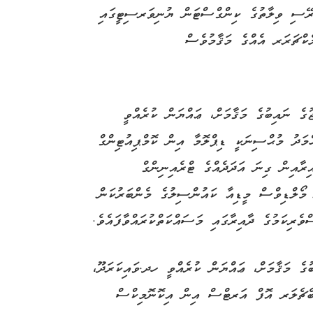
ިރޭސި ވިލާތުގެ ކިންގްސްޓަން ޔުނިވަރސިޓީގައި
ކްޗަރަރ އެއްގެ މަޤާމުވެސް
ެ ނައިބުގެ މަޤާމަށް، ޢައްޔަން ކުރެއްވީ
މަދު މުޙްސިނަކީ ޑިޕްލޮމާ އިން ކޮމްޕިއުޓިންގް
ިރާއިން ގިނަ އަދަދެއްގެ ޓްރެއިނިންގް
 މޯލްޑިވްސް މީޑިއާ ކައުންސިލުގެ މެންބަރުކަން
ެރިކަމުގެ ދާއިރާގައި މަސައްކަތްކުރައްވާފައެވެ.
ގެ މަޤާމަށް، ޢައްޔަން ކުރެއްވީ ހދ.ވައިކަރަދޫ،
ބެޗެލަރ އޮފް އަރޓްސް އިން އިކޮނޮމިކްސް