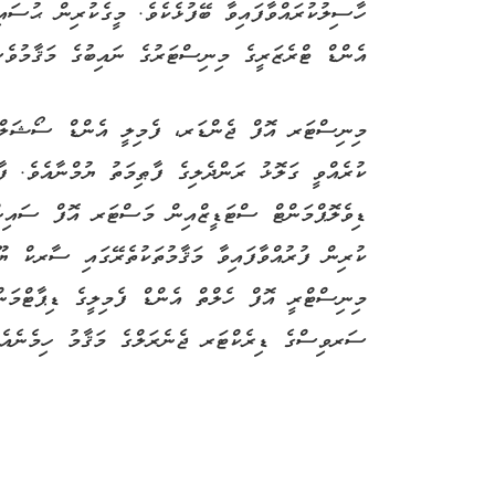
ހާސިލުކުރައްވާފައިވާ ބޭފުޅެކެވެ. މީގެކުރިން ޙުސ
އެންޑް ޓްރެޒަރީގެ މިނިސްޓަރުގެ ނައިބުގެ މަޤާމުވެސ
މިނިސްޓަރ އޮފް ޖެންޑަރ، ފެމިލީ އެންޑް ސޯޝަލް
ކުރެއްވީ ގަލޮޅު ރަންދެލިގެ ފާޠިމަތު ޔުމްނާއެވެ. 
ޑިވެލޮޕްމަންޓް ސްޓަޑީޒްއިން މަސްޓަރ އޮފް ސައިން
ކުރިން ފުރުއްވާފައިވާ މަޤާމުތަކުތެރޭގައި ސާރކް ޔޫ
މިނިސްޓްރީ އޮފް ހެލްތް އެންޑް ފެމިލީގެ ޑިޕާޓްމަ
ސަރވިސްގެ ޑިރެކްޓަރ ޖެނެރަލްގެ މަޤާމު ހިމެނެއެވ