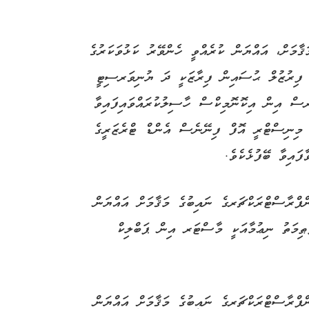
މަށް، އައްޔަން ކުރެއްވީ ހެންވޭރު ކަޅުވަކަރުގެ
ު ފިރުޒުލް ޙުސައިން ފިރާޒަކީ ދަ ޔުނިވަރސިޓީ
ް އިން އިކޮނޮމިކްސް ހާސިލުކުރައްވައިފައިވާ
ީ މިނިސްޓްރީ އޮފް ފިނޭނެސް އެންޑް ޓްރެޒަރީގެ
ފައިވާ ބޭފުޅެކެވެ.
ްރާސްޓްރަކްޗަރގެ ނައިބުގެ މަޤާމަށް އައްޔަން
ާޠިމަތު ނިޢުމާއަކީ މާސްޓަރ އިން ޕަބްލިކް
ްރާސްޓްރަކްޗަރގެ ނައިބުގެ މަޤާމަށް އައްޔަން