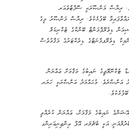
ެ. ރިޔާޟް މަންޞޫރަކީ ސޮފްޓްވެއަރ
އްވާފައިވާ ބޭފުޅެކެވެ. ރިޔާޟް މަންޞޫރު މީގެ
ޝިއަން ޑިވެލޮޕްމަންޓް ބޭންކްގެ ޓެކްނިކަލް
މިކް ޑިވެލޮޕމްނަޓްގެ ޑިރެކްޓަރުގެ މަޤާމުވެސް
ޓެކްނޮލޮޖީގެ ނައިބުގެ މަޤާމަށް ޢައްޔަން
ަދު އަންޞާރެވެ. މުޙައްމަދު އަންޞާރަކީ ހަޔަރ
ޭފުޅެކެވެ.
ޝަންގެ ނައިބުގެ މަޤާމަށް، ޢައްޔަން ކުރެއްވީ
ބްދުލްޣަނީ އަކީ ބެޗެލަރ އޮފް އިންޖިނިއަރިންގ