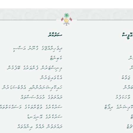
ޮފީސް
ސަރުކާރު
ދިވެހިރާއްޖޭގެ ގާނޫނު އަސާސީ
ން
ކެބިނެޓް
ް
މިނިސްޓަރުން ފެންވަރުގެ ބޭފުޅުން
ޖަވާބު
އެޑްވައިޒަރުން
ަޔާން
ހައިކޮމިޝަނަރުންނާއި އެމްބެސަޑަރުން
ވާހަކަފުޅު
ދައުލަތުގެ މުއައްސަސާތައް
ޮމިޝަނުގެ ރިޕޯޓް
ސަރުކާރުގެ ވުޒާރާތަކުގެ މަސައްކަތްތައް
ް
ސަރުކާރުގެ އޮނިގަނޑު
ެޓް
ދައުލަތުން ދެއްވާ އިނާމުތައް