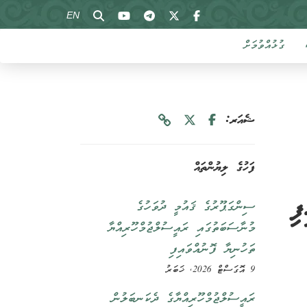
EN
ގުޅުއްވުމަށް
ޝެއަރ:
ފަހުގެ ލިޔުންތައް
ސިންގަޕޫރުގެ ޤައުމީ ދުވަހުގެ
މުނާސަބަތުގައި ރައީސުލްޖުމްހޫރިއްޔާ
ތަހުނިޔާ ފޮނުއްވައިފި
9 އޮގަސްޓް 2026, ޚަބަރު
ރައީސުލްޖުމްހޫރިއްޔާގެ ދެކަނބަލުން