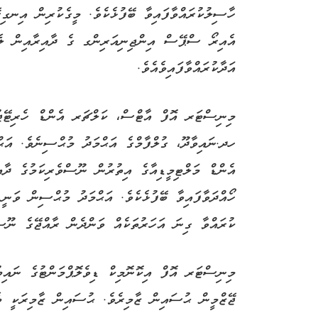
ހާސިލުކުރައްވާފައިވާ ބޭފުޅެކެވެ. މީގެކުރިން އިނގ
އެއިރޯ ސްޕޭސް އިންޖިނިއަރިންގ ގެ ދާއިރާއިން ލެ
އަދާކުރައްވާފައިވެއެވެ.
މިނިސްޓަރ އޮފް އާޓްސް، ކަލްޗަރ އެންޑް ހެރިޓޭޖުގ
ހދ.ނައިވާދޫ، ގުލްފާމްގެ އަޙްމަދު މުޙްސިނެވެ. އަޙް
އެންޑް މަލްޓިމީޑިއާގެ އިތުރުން ނޫސްވެރިކަމުގެ ދާއ
ހޯއްދަވާފައިވާ ބޭފުޅެކެވެ. އަޙްމަދު މުޙްސިން ވަނީ
ކުރައްވާ ގިނަ އަހަރުތަކެއް ވަންދެން ރާއްޖޭގެ ނޫސްވ
މިނިސްޓަރ އޮފް އިކޮނޮމިކް ޑިވެލޮޕްމަންޓުގެ ނައިބު
ޖޭޒްމީން ޙުސައިން ޒާމިރެވެ. ޙުސައިން ޒާމިރަކީ 