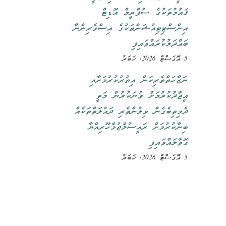
ޤައުމުތަކުގެ ސުޕްރީމް އޮޑިޓް
އިންސްޓިޓިއުޝަންތަކުގެ އިސްވެރިންނާ
ބައްދަލުކުރައްވައިފި
5 އޮގަސްޓް 2026, ޚަބަރު
ނަޒާހަތްތެރިކަން އިތުރުކުރުމަށާއި
އީޖާދުކުރުމަށް ވުނަކުރުން މަތީ
ދެމިތިބެގެން ވިލުންތެރި ދައުލަތްތަކެއް
ބިނާކުރުމަށް ރައީސުލްޖުމްހޫރިއްޔާ
ގޮވާލައްވައިފި
5 އޮގަސްޓް 2026, ޚަބަރު