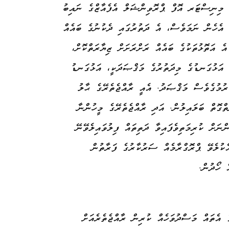
 މިނިސްޓަރ އޮފް ޕްރޮވިންޝަލް އެފެއާޒްގެ ނައިބު
. އެހެން ނަމަވެސް، އެ ދަތުރުގައި ދެކުނުގެ ބައެއް
 އެ އަތޮޅުތަކުގެ ބައެއް ރަށްރަށަށް ޒިޔާރަތްކޮށް،
. އަޅުގަނޑުގެ މިދަތުރުގެ މަޤްޞަދަކީ، އަޅުގަނޑު
ުރުމުގެވެސް މަޤްޞަދު. އެއީ ރާއްޖެތެރޭގެ ޙާލު
ތްގޮތް ބަލައިލުން. އަދި ރާއްޖެތެރޭގެ މީހުންނާ
ްނަށް ކުރިމަތިވެފައިވާ ދަތިތައް ފިލުވައިލެވޭނޭ
ެކުލެވޭ ޕްރޮގްރާމެއް ސަރުކާރުގެ ފަރާތުން
ް ހޯދުން.
އެތައް މަސްދުވަހެއް ކުރިން ރާއްޖެތެރެއަށް