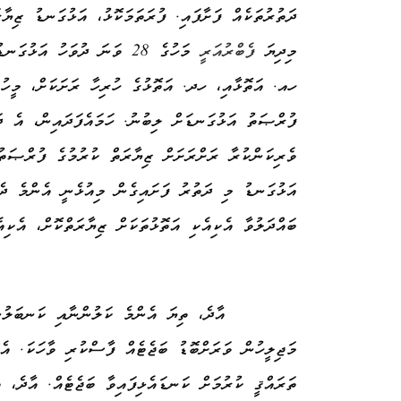
ދަތުރުތަކެއް ފަށާފައި. ފުރަތަމަކޮޅު، އަޅުގަނޑު ޒިޔާރ
މިދިޔަ
ފެބްރުއަރީ
މަހުގެ 28 ވަނަ ދުވަހު އަޅ
ހއ. އަތޮޅާއި، ހދ. އަތޮޅުގެ ހުރިހާ ރަށަކަށް، މީހުނ
ފުރްޞަތު އަޅުގަނޑަށް ލިބުނު. ހަމައެފަދައިން، އެ ދަ
ވެރިކަންކުރާ ރަށްރަށަށް ޒިޔާރަތް ކުރުމުގެ ފުރްޞަތ
އަޅުގަނޑު މި ދަތުރު ފަށައިގެން މިއުޅެނީ އެންމެ ދެކ
ބައްދަލުވާ އެކިއެކި އަތޮޅުތަކަށް ޒިޔާރަތްކޮށް، އެކިއ
އާދެ، ތިޔަ އެންމެ ކަލުންނާއި ކަނބަލުނ
މަޖިލީހުން ވަރަށްބޮޑު ބަޖެޓެއް ފާސްކުރި ވާހަކަ. އެ
ތަރައްޤީ ކުރުމަށް ކަނޑައެޅިފައިވާ ބަޖެޓެއް. އާދެ، 