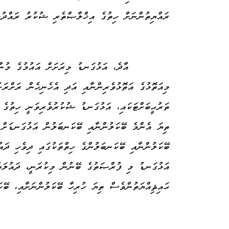
ރައްޔިތުންނަށް ހިތުގެ އިޚްލާޞްތެރި ޝުކުރު ރައްދުކ
އާދެ، އަޅުގަނޑު މިރަށަށް އައުމުގެ މުނާ
މިއަތޮޅުގެ އަތޮޅުވެރިންނާއި އަދި އެހެނިހެން ރަށްރަ
ތަރުޙީބަށްޓަކައި، އަޅުގަނޑު ޝުކުރުވެރިވަނީ ހިތުގެ 
ތިޔަ އެންމެ ބޭކަލުންނާއި ބޭކަނބަލުން އަޅުގަނޑަށް 
ބޭކަލުންނާއި ބޭކަނބަލުންގެ ހިތްތަކުގައި ދިވެހި ދައު
އަޅުގަނޑު މި ފުރްޞަތުގެ ބޭނުން މިކުރަނީ، ދައުލަތ
ޙައިޘިއްޔަތުންވެސް ތިޔަ ހުރިހާ ބޭކަލުންނަށާއި، ބޭކ