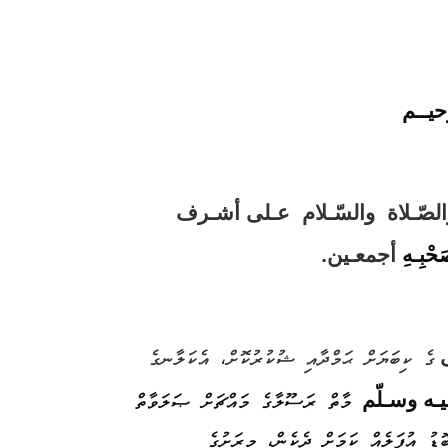
ّحيــم
لصّـلاة
والسّـلام عـلى أشـرف
حْبِـهِ
أجمعـين.
ގެ ކިބަޔަށް ޙަމްދާއި ޝުކުރުކޮށް، އެކަލާނގެ
يـه
وسـلّم
މާތް ރަސޫލާގެ މައްޗަށް ޞަލަވާތް
ޮޑު އުފަލެއް ކަމަށް ދެކެން، މިރަށުގެ