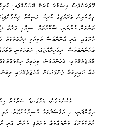
ގޮތަކުންވެސް އިޞްލާޙު ކުރަން ބޭނުންވެފައި. ހުރިހާ
މީގެކުރިން ތަރައްޤީގެ ހުރިހާ ނަޞީބެއް ލިބެމުންދިޔައ
ތަންތަން ހުންނަނީ. ސްކޫލްތައް، ޞިއްޙީ ފަރުވާ ލިބ
މާލޭގައި. އަދި އެނޫންވެސް އެކިއެކި ޚިދްމަތްތައް މު
އެހެންނަމަވެސް، ދިވެހިރާއްޖެއަކީ ހަމައެކަނި މާލެއެއ
ރާއްޖެތެރޭގައި. އެހެންކަމުން، މިހުރިހާ ޚިދްމަތްތަކެ
އެއާ ކައިރިކުރާ ފެންވަރަކަށް ރާއްޖެތެރޭގައި ލިބެން 
އެހެންކަމުން، އަޅުގަނޑު ސަރުކާރު ހިން
މިގެންދަނީ، މި މަޤްޞަދުތައް ޙާޞިލްކުރެވޭތޯ. އެއީ 
ރާއްޖެތެރޭގެ ކަންތައްތައް ތަރައްޤީ ކުރުން. އަދި ރާއ