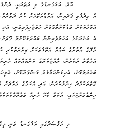
އާދެ، އަޅުގަނޑުގެ މި ދަތުރަކީ، ދެންމެ
އެ ވިދާޅުވި ފަދައިން، އައްޑުއަތޮޅަށް ކުރާ ދަތުރެއް
އަތޮޅުތަކަށް މަޑުކޮށްލާގޮތަށް ހަމަޖެހިފައިވަނީ. އަދި
އެ ރަށްރަށުގެ އަހުލުވެރިންނާ ބައްދަލުކޮށްލާ ގޮތަށް
މާލޭގެ އުތުރުގެ ބައެއް އަތޮޅުތަކަށް ޒިޔާރަތްކުރި ކ
އަޙުވާލު ދެކެލުން. ރާއްޖެތެރޭގެ ކަންތައްތައް ހުރިނެ
ބައްދަލުކޮށް، އެކިކަންކަމާމެދު މަޝްވަރާކޮށް، އެމީހުނ
ގޮތްތަކާމެދު ޚިޔާލުކުރުން. އަދި އެކަމުގެ މައްޗަށް އ
ހިންގުމަށްޓަކައި، އެކަމާ ބެހޭ ހުރިހާ މަޢުލޫމާތުތަކެއ
މި މަޤްޞަދުގައި އަޅުގަނޑު ވަނީ މީގެ 