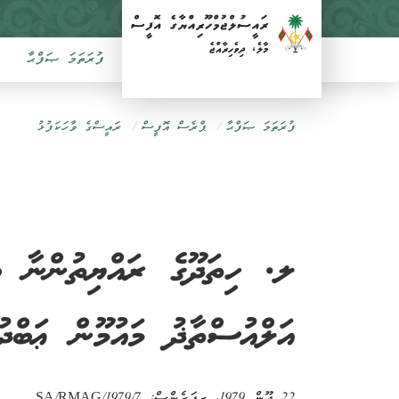
ފުރަތަމަ ޞަފްޙާ
ފުރަތަމަ ޞަފްޙާ
ޕްރެސް އޮފީސް
ރައީސްގެ ވާހަކަފުޅު
ލ. ހިތަދޫގެ ރައްޔިތުންނާ ބައ
އަލްއުސްތާޛު މައުމޫން ޢަބްދުލ