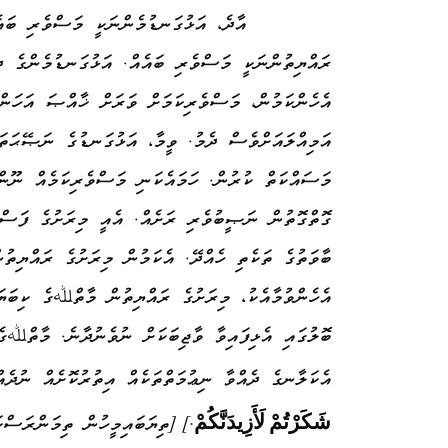
އާދެ، އަޅުގަނޑުމެންނަކީ މަސްވެރި ބައެ
ރައްޔިތުންނަކީ މަސްވެރި ބައެއް. އަޅުގަނޑުމެންގެ ދި
އެހެންކަމުން، މަސްވެރިކަމަށް ވަރަށް ޚާއްޞަ އަހަންމ
އަމިއްލައަށްވެސް ދެމު. ވީމާ، އަޅުގަނޑުގެ ނަޞޭޙަތަ
މަސައްކަތް ކުރުން. ހަމައެކަނި މަސްވެރިކަމެއް ނޫން
ގޮތްގޮތުން ނަޞީބުވެރި ރަށެއް. އެއީ މިރަށުގެ ފަސް
ބާވަތުގެ ތަކެތި ހެއްދޭ. އެކަމުން މިރަށުގެ ރައްޔިތު
އެހެންވުމާއެކު، މިރަށުގެ ރައްޔިތުން މާތްﷲގެ ކިބަޔ
ބޮލުގައި އެޅިފައިވާ ވާޖިބަކަށް ނުވެނުދާނެ. މާތްﷲގ
އެކަލާނގެ ދެއްވާ ނިޢުމަތްތަކެއް އިތުރުކޮށެއް ނުދެއ
شَكَرْتُمْ
لَأَزِيدَنَّكُمْ
.
]
[ތިޔަބައިމީހުން ތިމަންރަސްކ