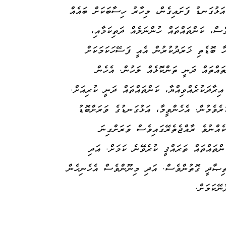
އަޅުގަނޑު ފަށައިގެން، މިހާރު ހިސާބަކަށް ބައެއް
ެސް، ކަންތައްތައް ހުންނަލެއް ދަތިކަމާއި،
ހާ ބޮޑެތި ޚަރަދުކުރުން އެއީ ފަސޭހަކަމަކަށް
ތައްތައް ދަނީ ތަންކޮޅެއް ލަހުން. އެހެން
ރާދަކުރެއްވިއްޔާ، ކަންތައްތައް ދަނީ ކުރިއަށް.
ެވެމުން. އެހެންވީމާ، އަޅުގަނޑުގެ ވަރަށްބޮޑު
ކެއްނުވެ ރާއްޖެތެރޭގައިވެސް ވަރަށްގިނަ
ންތައްތައް ތަރައްޤީ ކުރެވޭނެ ކަމަށް. އަދި
ތިޞާދީ ގޮތުންވެސް. އަދި މިނޫންވެސް އެހެނިހެން
ނޭކަމަށް.