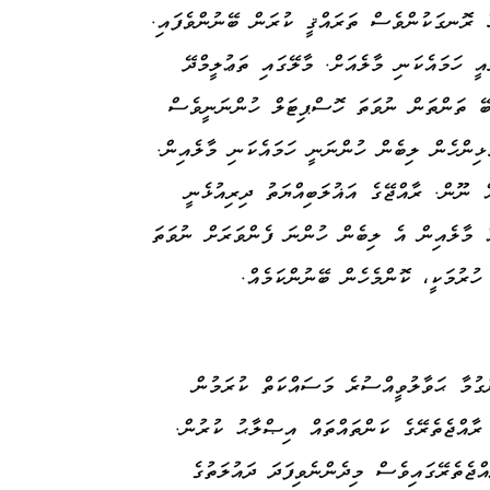
 ރޮނގަކުންވެސް ތަރައްޤީ ކުރަން ބޭނުންވެފައި.
ީ ހަމައެކަނި މާލެއަށް. މާލޭގައި ތަޢުލީމްދޭ
ޭ ތަންތަން ނުވަތަ ހޮސްޕިޓަލް ހުންނަނީވެސް
ޅިންހެން ލިބެން ހުންނަނީ ހަމައެކަނި މާލެއިން.
ް ނޫން. ރާއްޖޭގެ އަޣުލަބިއްޔަތު ދިރިއުޅެނީ
އް މާލެއިން އެ ލިބެން ހުންނަ ފެންވަރަށް ނުވަތަ
ހުރުމަކީ، ކޮންމެހެން ބޭނުންކަމެއް.
ގުމާ ޙަވާލުވީއްސުރެ މަސައްކަތް ކުރަމުން
ރާއްޖެތެރޭގެ ކަންތައްތައް އިޞްލާޙު ކުރުން.
ްޖެތެރޭގައިވެސް މިދެންނެވިފަދަ ދައުލަތުގެ