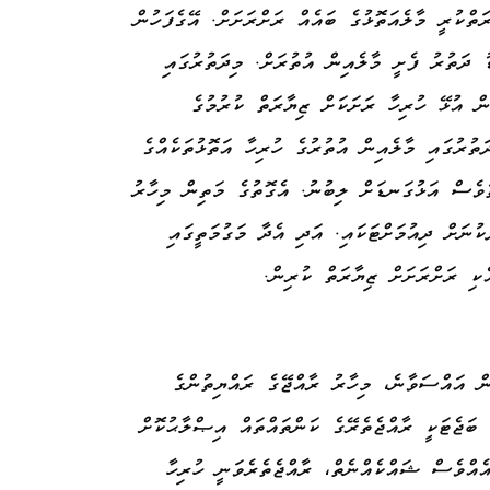
ަތްކުރީ މާލެއަތޮޅުގެ ބައެއް ރަށްރަށަށް. އޭގެފަހުން
ުގަނޑު ދަތުރު ފެށީ މާލެއިން އުތުރަށް. މިދަތުރުގައި
ް އުޅޭ ހުރިހާ ރަށަކަށް ޒިޔާރަތް ކުރުމުގެ
ތުރުގައި މާލެއިން އުތުރުގެ ހުރިހާ އަތޮޅުތަކެއްގެ
ުވެސް އަޅުގަނޑަށް ލިބުނު. އެގޮތުގެ މަތިން މިހާރު
ުނަށް ދިއުމަށްޓަކައި. އަދި އެދާ މަގުމަތީގައި
ެކި ރަށްރަށަށް ޒިޔާރަތް ކުރިން.
ް އައްސަވާނެ، މިހާރު ރާއްޖޭގެ ރައްޔިތުންގެ
 ބަޖެޓަކީ ރާއްޖެތެރޭގެ ކަންތައްތައް އިޞްލާޙުކޮށް
އެއްވެސް ޝައްކެއްނެތް، ރާއްޖެތެރެވަނީ ހުރިހާ