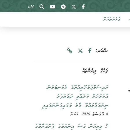
EN
ގުޅުއްވުމަށް
ޝެއަރ:
ފަހުގެ ލިޔުންތައް
ރައީސުލްޖުމްހޫރިއްޔާގެ ދެކަނބަލުން
އުކުޅަހަށް ކުރެއްވި ދަތުރުފުޅު
ނިންމަވާލައްވާ މާލެ ވަޑައިގަންނަވައިފި
6 އޮގަސްޓް 2026, ޚަބަރު
5 މިލިއަން ގަސް އިންދުމުގެ ޕްރޮގްރާމްގެ