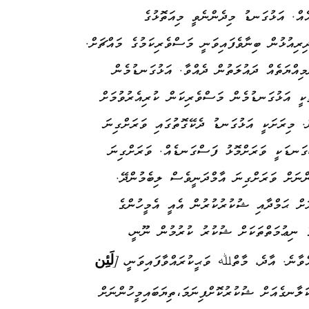
އް. އަޅުގަނޑު މިދެންނެވީ މިއަތޮޅުގެ
ރިއުޅުން ބިނާވެފައިވަނީ މަސްވެރިކަމުގެ މައްޗަށް.
ިއްޔަތެއް ދައުލަތުން ދެއްވާ. އަޅުގަނޑުމެން
ކީ އަޅުގަނޑުމެން މަސްވެރިކަން ކުރިއެރުވުމަށް
. މިރަށަކީ އަޅުގަނޑު ދެކޭގޮތުގައި ވަރަށްގިނަ
ގަނޑަކީ ވަރަށްމޮޅު ފަސްގަނޑެއް. ވަރަށްގިނަ
ންނަށް ވަރަށްގިނަ އާމްދަނީވެސް ލިބެމުންދޭ.
ަށް ޙަމްދާއި ޝުކުރުކުރުން އެއީ އެމީހުންގެ
ެ ނިޢުމަތްތަކަށް ޝުކުރު ކުރުމުން ނޫނީ،
لَئِن
ްވާނެ. އާދެ، މާތްﷲ ވަޙީކުރައްވާފައިވަނީ،
[
ަލާނގެއަށް ޝުކުރުކޮށްފިނަމަ،
ތިޔަބައިމީހުންނަށް