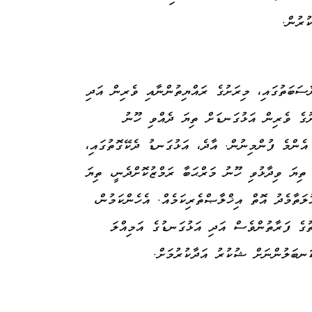
ުރުން.
ސަބަތުގައި، މިރަށުގެ ރައްޔިތުންނާއި ވެރިން އަދި
ށުގެ ވެރިން އަޅުގަނޑަށް ތިޔަ ދެއްވި ހޫނު
އެންމެ ފުންމިނުން. އާދެ، އަޅުގަނޑު ދެކޭގޮތުގައި،
ތިޔަ ވިދާޅުވި ހޫނު މަރްޙަބާ ރަމްޒުކޮށްދެނީ، ތިޔަ
ލަތާމެދު އޮތް އިޚްލާޞްތެރިކަމެއް. އެހެންކަމުން،
ުގެ ފަރާތުންވެސް އަދި އަޅުގަނޑުގެ އަމިއްލަ
ަނބަލުންނަށް ޝުކުރު އަދާކުރުމަށް.