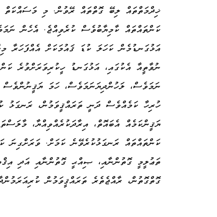
ޚިދްމަތްތައް ލިބޭ ގޮތްތައް ރޭވުން. މި މަސައްކަތް 
ކަންތައްތައް ކާމިޔާބުވެސް ކުރެވިއްޖެ. އެހެން ނަމަވ
އަޅުގަނޑުމެން ކަހަލަ ކުޑަ ޤައުމަކަށް އެއްފަހަރާ މި
ނުވާތީއާ އެކުގައި، އަޅުގަނޑު ހީކުރިވަރަށްވުރެ ކަން
ނަމަވެސް، ލަހުންދިޔަނަމަވެސް، ހަމަ ޔަޤީނުންވެސް އި
ހުރިހާ ކަމެއްވެސް ދަނީ ތަރައްޤީވަމުން، ރަނގަޅު ކުރ
ޔަޤީންކަމެއް އެބައޮތް، އިރާދަކުރެއްވިއްޔާ، މާލަސްތަ
ކަންތައްތައް ރަނގަޅުކުރެވޭނެ ކަމަށް. ވަރަށްގިނަ ކަ
ތަޢުލީމީ ގޮތުންނާއި، ޞިއްޙީ ގޮތުންނާއި އަދި އިޤް
ގޮތްގޮތުން، ރާއްޖެތެރެ ތަރައްޤީވަމުން ކުރިއަރަމުންދާ