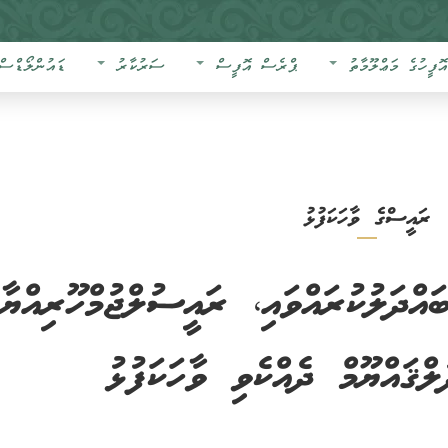
އޮފީހުގެ މަޢްލޫމާތު
ޕްރެސް އޮފީސް
ސަރުކާރު
ޑައުންލޯޑްސް
ރައީސްގެ ވާހަކަފުޅު
ްދަލުކުރައްވައި، ރައީސުލްޖުމްހޫރިއްޔާ
ްޤައްޔޫމް ދެއްކެވި ވާހަކަފުޅު