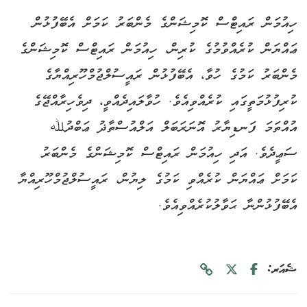
ހިއުމަން ރައިޓްސް ކޮމިޝަންގެ މެންބަރު ކަމަށް އެބޭފުޅުން
ޢައްޔަން ކުރެއްވުމުގެ ކުރިން، ހިއުމަން ރައިޓްސް ކޮމިޝަންގެ
މެންބަރު ކަމުގެ ހުވާ، އެބޭފުޅުން ރައީސުލްޖުމްހޫރިއްޔާގެ
ކުރިފުޅުމަތީގައި ކުރެއްވިއެވެ. ހުވާލައިދެއްވީ، ދިވެހިރާއްޖޭގެ
އުއްތަމަ ފަނޑިޔާރު އޮނަރަބަލް އަލްއުސްތާޛު ޢަބްދުﷲ
ސަޢީދެވެ. އަދި ހިއުމަން ރައިޓްސް ކޮމިޝަންގެ މެންބަރު
ކަމަށް ޢައްޔަން ކުރެއްވި ކަމުގެ ލިޔުން، ރައީސުލްޖުމްހޫރިއްޔާ
އެބޭފުޅުންނާ ޙަވާލުކުރެއްވިއެވެ.
ޝެއަރ: