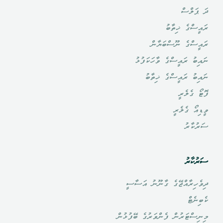
ދަ ޕަލްސް
ރައީސްގެ ޚިތާބު
ރައީސްގެ ނޫސްބަޔާން
ނައިބު ރައީސްގެ ވާހަކަފުޅު
ނައިބު ރައީސްގެ ޚިތާބު
ފޮޓޯ ގެލެރީ
ވީޑިއޯ ގެލެރީ
ސަރުކާރު
ސަރުކާރު
ދިވެހިރާއްޖޭގެ ގާނޫނު އަސާސީ
ކެބިނެޓް
މިނިސްޓަރުން ފެންވަރުގެ ބޭފުޅުން