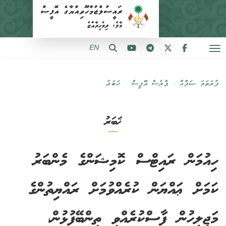
EN
ފުރަތަމަ ޞަފްޙާ
ޕްރެސް އޮފީސް
ޚަބަރު
ޚަބަރު
ހިއުމަން ރައިޓްސް ކޮމިޝަންގެ މެންބަރު
ކަމަށް ޢައްޔަން ކުރެއްވުމަށް ރައްޔިތުންގެ
މަޖިލީހުން ފާސްކުރެއްވި ތިންބޭފުޅުން،