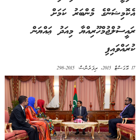
އެކޮމިޝަންގެ މެންބަރު ކަމަށް
ރައީސުލްޖުމްހޫރިއްޔާ މިއަދު ޢައްޔަން
ކުރައްވައިފި
17 އޮގަސްޓް 2015
، ރިފަރެންސް:
2015-298