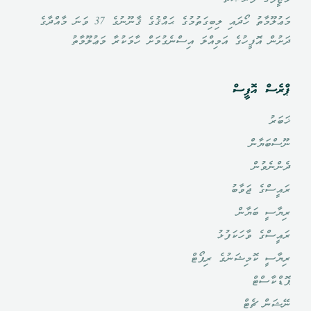
މަޢުލޫމާތު ހޯދައި ލިބިގަތުމުގެ ޙައްޤުގެ ޤާނޫނުގެ 37 ވަނަ މާއްދާގެ
ދަށުން އޮފީހުގެ އަމިއްލަ އިސްނެގުމަށް ހާމަކުރާ މަޢުލޫމާތު
ޕްރެސް އޮފީސް
ޚަބަރު
ނޫސްބަޔާން
ދެންނެވުން
ރައީސްގެ ޖަވާބު
ރިޔާސީ ބަޔާން
ރައީސްގެ ވާހަކަފުޅު
ރިޔާސީ ކޮމިޝަނުގެ ރިޕޯޓް
ޕޮޑްކާސްޓް
ނޭޝަން ޗެޓް