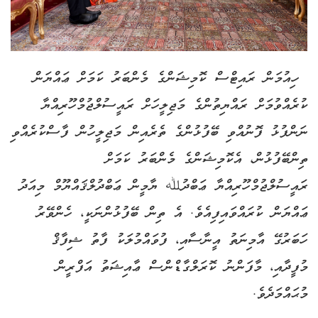
ހިއުމަން ރައިޓްސް ކޮމިޝަންގެ މެންބަރު ކަމަށް ޢައްޔަން
ކުރެއްވުމަށް ރައްޔިތުންގެ މަޖިލީހަށް ރައީސުލްޖުމްހޫރިއްޔާ
ނަންފުޅު ފޮނުއްވި ބޭފުޅުންގެ ތެރެއިން މަޖިލީހުން ފާސްކުރެއްވި
ތިންބޭފުޅުން، އެކޮމިޝަންގެ މެންބަރު ކަމަށް
ރައީސުލްޖުމްހޫރިއްޔާ ޢަބްދުﷲ ޔާމީން ޢަބްދުލްޤައްޔޫމް މިއަދު
ޢައްޔަން ކުރައްވައިފިއެވެ. އެ ތިން ބޭފުޅުންނަކީ، ހެންވޭރު
ހަބަރުގޭ އާމިނަތު އީނާސާއި، ފުވައްމުލަކު ފާތު ޝިފާޤް
މުފީދާއި، މާފަންނު ކޮރަލްގާޑްންސް ޢާއިޝަތު އަފްރީން
މުޙައްމަދެވެ.