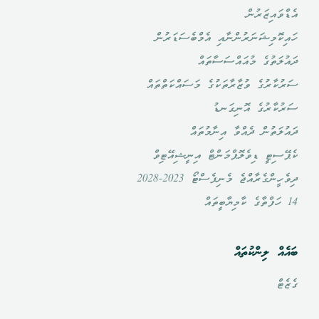
އެޑްވައިޒަރުން
ހައިކޮމިޝަނަރުންނާއި އެމްބެސަޑަރުން
ދައުލަތުގެ މުއައްސަސާތައް
ސަރުކާރުގެ ވުޒާރާތަކުގެ މަސައްކަތްތައް
ސަރުކާރުގެ އޮނިގަނޑު
ދައުލަތުން ދެއްވާ އިނާމުތައް
ކެޕޭސިޓީ ޑިވެލޮޕްމަންޓް އިނީޝިއޭޓިވް
ދިވެހީންގެރާއްޖެ މެނިފެސްޓޯ 2023-2028
14 ހަފްތާގެ ކާމިޔާބީތައް
ބައެއް ލިންކުތައް
ގެޒެޓް