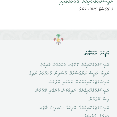
ރައީސުލްޖުމްހޫރިއްޔާ ގޮވާލައްވައިފި
5 އޮގަސްޓް 2026, ޚަބަރު
އޮފީހުގެ މަޢްލޫމާތު
ރައީސުލްޖުމްހޫރިއްޔާ ޑޮކްޓަރ މުޙައްމަދު މުޢިއްޒު
ނައިބު ރައީސް އަލްއުސްތާޛު ޙުސައިން މުޙައްމަދު ލަޠީފް
ރައީސުލްޖުމްހޫރިއްޔާކަން ކުރެއްވި ބޭފުޅުން
ރައީސުލްޖުމްހޫރިއްޔާގެ ނައިބުކަން ކުރެއްވި ބޭފުޅުން
އިސް ބޭފުޅުން
ރައީސުލްޖުމްހޫރިއްޔާގެ އޮފީހުގެ ސަރވިސް ޗާޓަރ
ވަޒީފާގެ ފުރުޞަތު