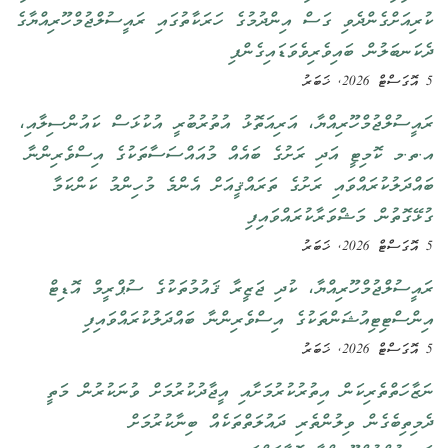
ކުރިއަށްގެންދެވި ގަސް އިންދުމުގެ ހަރަކާތުގައި ރައީސުލްޖުމްހޫރިއްޔާގެ
ދެކަނބަލުން ބައިވެރިވެވަޑައިގެންފި
5 އޮގަސްޓް 2026, ޚަބަރު
ރައީސުލްޖުމްހޫރިއްޔާ، އަރިއަތޮޅު އުތުރުބުރީ އުކުޅަސް ކައުންސިލާއި،
އ.ތ.މ ކޮމިޓީ އަދި ރަށުގެ ބައެއް މުއައްސަސާތަކުގެ އިސްވެރިންނާ
ބައްދަލުކުރައްވައި ރަށުގެ ތަރައްޤީއަށް އެންމެ މުހިންމު ކަންކަމާ
ގުޅޭގޮތުން މަޝްވަރާކުރައްވައިފި
5 އޮގަސްޓް 2026, ޚަބަރު
ރައީސުލްޖުމްހޫރިއްޔާ، ކުދި ޖަޒީރާ ޤައުމުތަކުގެ ސުޕްރީމް އޮޑިޓް
އިންސްޓިޓިއުޝަންތަކުގެ އިސްވެރިންނާ ބައްދަލުކުރައްވައިފި
5 އޮގަސްޓް 2026, ޚަބަރު
ނަޒާހަތްތެރިކަން އިތުރުކުރުމަށާއި އީޖާދުކުރުމަށް ވުނަކުރުން މަތީ
ދެމިތިބެގެން ވިލުންތެރި ދައުލަތްތަކެއް ބިނާކުރުމަށް