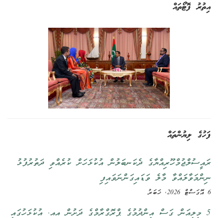
އިތުރު ފޮޓޯތައް
ފަހުގެ ލިޔުންތައް
ރައީސުލްޖުމްހޫރިއްޔާގެ ދެކަނބަލުން އުކުޅަހަށް ކުރެއްވި ދަތުރުފުޅު
ނިންމަވާލައްވާ މާލެ ވަޑައިގަންނަވައިފި
6 އޮގަސްޓް 2026, ޚަބަރު
5 މިލިއަން ގަސް އިންދުމުގެ ޕްރޮގްރާމްގެ ދަށުން އއ. އުކުޅަހުގައި