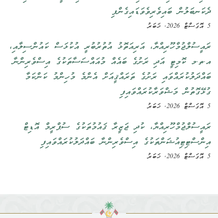
ދެކަނބަލުން ބައިވެރިވެވަޑައިގެންފި
5 އޮގަސްޓް 2026, ޚަބަރު
ރައީސުލްޖުމްހޫރިއްޔާ، އަރިއަތޮޅު އުތުރުބުރީ އުކުޅަސް ކައުންސިލާއި،
އ.ތ.މ ކޮމިޓީ އަދި ރަށުގެ ބައެއް މުއައްސަސާތަކުގެ އިސްވެރިންނާ
ބައްދަލުކުރައްވައި ރަށުގެ ތަރައްޤީއަށް އެންމެ މުހިންމު ކަންކަމާ
ގުޅޭގޮތުން މަޝްވަރާކުރައްވައިފި
5 އޮގަސްޓް 2026, ޚަބަރު
ރައީސުލްޖުމްހޫރިއްޔާ، ކުދި ޖަޒީރާ ޤައުމުތަކުގެ ސުޕްރީމް އޮޑިޓް
އިންސްޓިޓިއުޝަންތަކުގެ އިސްވެރިންނާ ބައްދަލުކުރައްވައިފި
5 އޮގަސްޓް 2026, ޚަބަރު