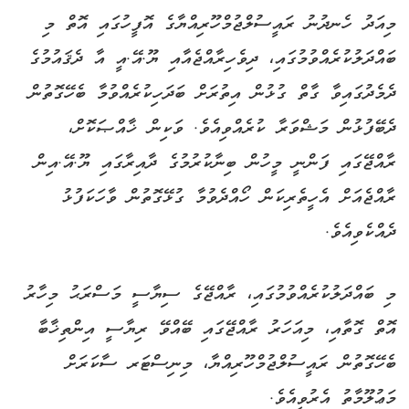
މިއަދު ހެނދުނު ރައީސުލްޖުމްހޫރިއްޔާގެ އޮފީހުގައި އޮތް މި
ބައްދަލުކުރެއްވުމުގައި، ދިވެހިރާއްޖެއާއި ޔޫ.އޭ.އީ އާ ދެޤައުމުގެ
ދެމެދުގައިވާ ގާތް ގުޅުން އިތުރަށް ބަދަހިކުރެއްވުމާ ބެހޭގޮތުން
ދެބޭފުޅުން މަޝްވަރާ ކުރެއްވިއެވެ. ވަކިން ޚާއްޞަކޮށް،
ރާއްޖޭގައި ފަންނީ މީހުން ބިނާކުރުމުގެ ދާއިރާގައި ޔޫ.އޭ.އިން
ރާއްޖެއަށް އެހީތެރިކަން ހޯއްދެވުމާ ގުޅޭގޮތުން ވާހަކަފުޅު
ދެއްކެވިއެވެ.
މި ބައްދަލުކުރެއްވުމުގައި، ރާއްޖޭގެ ސިޔާސީ މަސްރަޙު މިހާރު
އޮތް ގޮތާއި، މިއަހަރު ރާއްޖޭގައި ބޭއްވޭ ރިޔާސީ އިންތިޚާބާ
ބެހޭގޮތުން ރައީސުލްޖުމްހޫރިއްޔާ، މިނިސްޓަރ ސާކަރަށް
މަޢުލޫމާތު އެރުވިއެވެ.