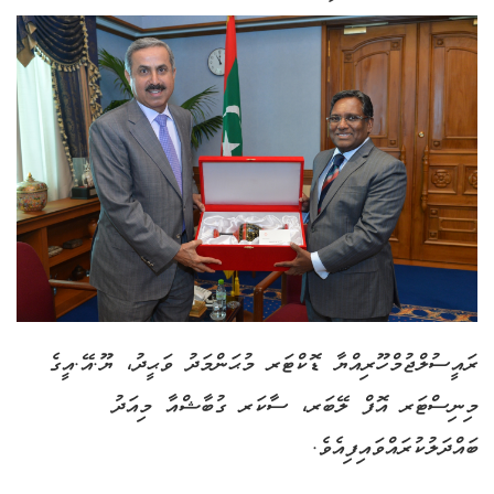
ރައީސުލްޖުމްހޫރިއްޔާ ޑޮކްޓަރ މުޙަންމަދު ވަޙީދު، ޔޫ.އޭ.އީގެ
މިނިސްޓަރ އޮފް ލޭބަރ، ސާކަރ ގުބާޝްއާ މިއަދު
ބައްދަލުކުރައްވައިފިއެވެ.