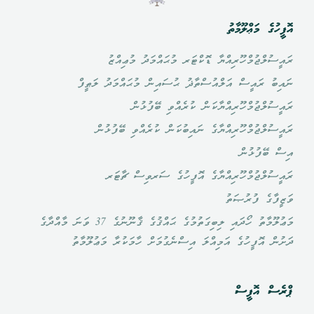
އޮފީހުގެ މަޢްލޫމާތު
ރައީސުލްޖުމްހޫރިއްޔާ ޑޮކްޓަރ މުޙައްމަދު މުޢިއްޒު
ނައިބު ރައީސް އަލްއުސްތާޛު ޙުސައިން މުޙައްމަދު ލަޠީފް
ރައީސުލްޖުމްހޫރިއްޔާކަން ކުރެއްވި ބޭފުޅުން
ރައީސުލްޖުމްހޫރިއްޔާގެ ނައިބުކަން ކުރެއްވި ބޭފުޅުން
އިސް ބޭފުޅުން
ރައީސުލްޖުމްހޫރިއްޔާގެ އޮފީހުގެ ސަރވިސް ޗާޓަރ
ވަޒީފާގެ ފުރުޞަތު
މަޢުލޫމާތު ހޯދައި ލިބިގަތުމުގެ ޙައްޤުގެ ޤާނޫނުގެ 37 ވަނަ މާއްދާގެ
ދަށުން އޮފީހުގެ އަމިއްލަ އިސްނެގުމަށް ހާމަކުރާ މަޢުލޫމާތު
ޕްރެސް އޮފީސް