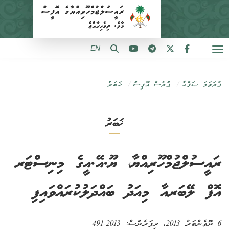
EN
ފުރަތަމަ ޞަފްޙާ
ޕްރެސް އޮފީސް
ޚަބަރު
ޚަބަރު
ރައީސުލްޖުމްހޫރިއްޔާ، ޔޫ.އޭ.އީގެ މިނިސްޓަރ
އޮފް ލޭބަރއާ މިއަދު ބައްދަލުކުރައްވައިފި
6 ނޮވެންބަރު 2013
، ރިފަރެންސް:
2013-491