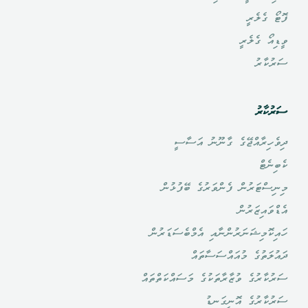
ފޮޓޯ ގެލެރީ
ވީޑިއޯ ގެލެރީ
ސަރުކާރު
ސަރުކާރު
ދިވެހިރާއްޖޭގެ ގާނޫނު އަސާސީ
ކެބިނެޓް
މިނިސްޓަރުން ފެންވަރުގެ ބޭފުޅުން
އެޑްވައިޒަރުން
ހައިކޮމިޝަނަރުންނާއި އެމްބެސަޑަރުން
ދައުލަތުގެ މުއައްސަސާތައް
ސަރުކާރުގެ ވުޒާރާތަކުގެ މަސައްކަތްތައް
ސަރުކާރުގެ އޮނިގަނޑު