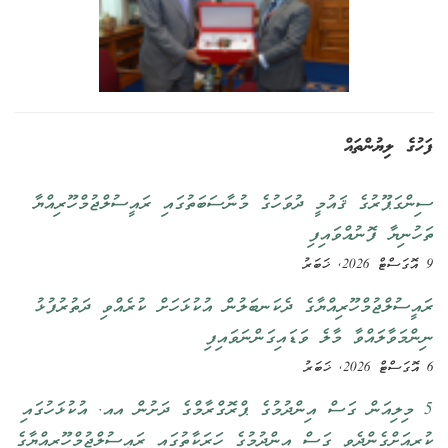
ފަހުގެ ލިޔުންތައް
ސިންގަޕޫރުގެ ޤައުމީ ދުވަހުގެ މުނާސަބަތުގައި ރައީސުލްޖުމްހޫރިއްޔާ
ތަހުނިޔާ ފޮނުއްވައިފި
9 އޮގަސްޓް 2026, ޚަބަރު
ރައީސުލްޖުމްހޫރިއްޔާގެ ދެކަނބަލުން އުކުޅަހަށް ކުރެއްވި ދަތުރުފުޅު
ނިންމަވާލައްވާ މާލެ ވަޑައިގަންނަވައިފި
6 އޮގަސްޓް 2026, ޚަބަރު
5 މިލިއަން ގަސް އިންދުމުގެ ޕްރޮގްރާމްގެ ދަށުން އއ. އުކުޅަހުގައި
ކުރިއަށްގެންދެވި ގަސް އިންދުމުގެ ހަރަކާތުގައި ރައީސުލްޖުމްހޫރިއްޔާގެ