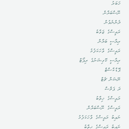
ޚަބަރު
ނޫސްބަޔާން
ދެންނެވުން
ރައީސްގެ ޖަވާބު
ރިޔާސީ ބަޔާން
ރައީސްގެ ވާހަކަފުޅު
ރިޔާސީ ކޮމިޝަނުގެ ރިޕޯޓް
ޕޮޑްކާސްޓް
ނޭޝަން ޗެޓް
ދަ ޕަލްސް
ރައީސްގެ ޚިތާބު
ރައީސްގެ ނޫސްބަޔާން
ނައިބު ރައީސްގެ ވާހަކަފުޅު
ނައިބު ރައީސްގެ ޚިތާބު