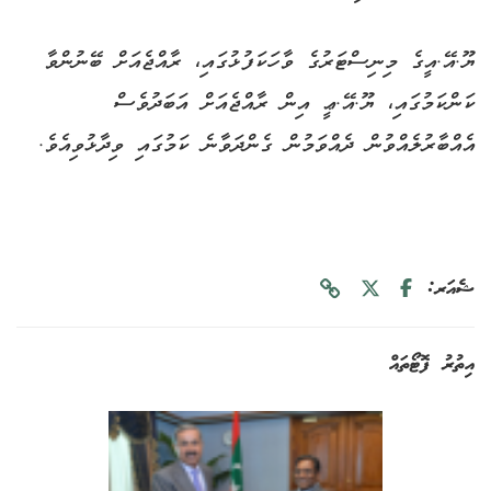
ޔޫ.އޭ.އީގެ މިނިސްޓަރުގެ ވާހަކަފުޅުގައި، ރާއްޖެއަށް ބޭނުންވާ
ކަންކަމުގައި، ޔޫ.އޭ.ޢީ އިން ރާއްޖެއަށް އަބަދުވެސް
އެއްބާރުލެއްވުން ދެއްވަމުން ގެންދަވާނެ ކަމުގައި ވިދާޅުވިއެވެ.
ޝެއަރ:
އިތުރު ފޮޓޯތައް