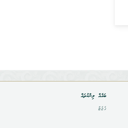
ބައެއް ލިންކުތައް
ގެޒެޓް