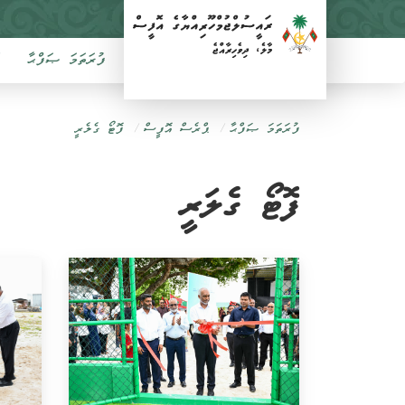
ފުރަތަމަ ޞަފްޙާ
ފުރަތަމަ ޞަފްޙާ
ޕްރެސް އޮފީސް
ފޮޓޯ ގެލެރީ
ފޮޓޯ ގެލަރީ