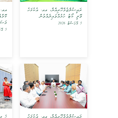
ރައީސުލްޖުމްހޫރިއްޔާ، އއ. އުކުޅަހު
އއ. 
ވޮލީ ކޯޓު ހުޅުއްވައިދެއްވުން
ކޮމްޕ
މަސައ
5 އޮގަސްޓް 2026
5 އޮގަސްޓް 2026
5 މ
ރައީސުލްޖުމްހޫރިއްޔާ، އއ. އުކުޅަހު