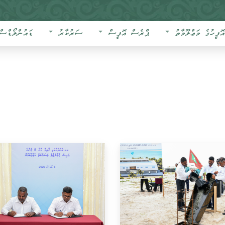
އޮފީހުގެ މަޢްލޫމާތު
ޕްރެސް އޮފީސް
ސަރުކާރު
ޑައުންލޯޑްސް