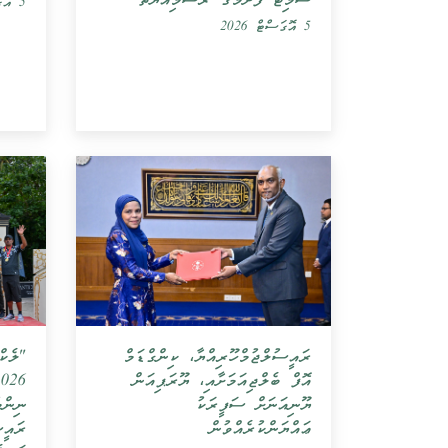
ސަމިޓް ފެށުމުގެ ރަސްމިއްޔާތު
5 އޮގަސްޓް 2026
5 އޮގަސްޓް 2026
"ލެކް
ރައީސުލްޖުމްހޫރިއްޔާ، ކިންގްޑަމް
އޮފް ބެލްޖިއަމަށާއި، ޔޫރަޕިއަން
ނިންމ
ޔޫނިއަނަށް ސަފީރަކު
ރައީސ
ޢައްޔަންކުރެއްވުން