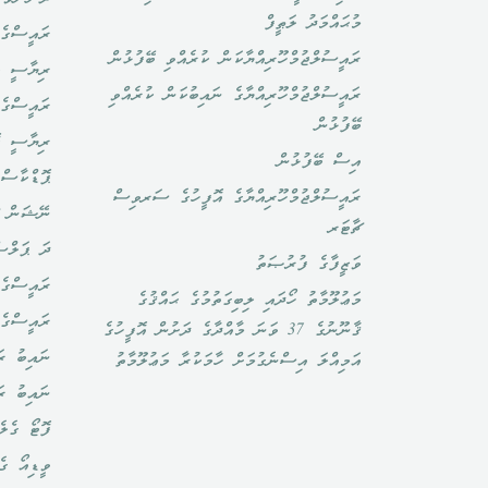
މުޙައްމަދު ލަޠީފް
ރައީސްގެ 
ރައީސުލްޖުމްހޫރިއްޔާކަން ކުރެއްވި ބޭފުޅުން
ރިޔާސީ ބ
ރައީސުލްޖުމްހޫރިއްޔާގެ ނައިބުކަން ކުރެއްވި
ރައީސްގެ 
ބޭފުޅުން
ރިޔާސީ ކ
އިސް ބޭފުޅުން
ޕޮޑްކާސްޓ
ރައީސުލްޖުމްހޫރިއްޔާގެ އޮފީހުގެ ސަރވިސް
ނޭޝަން ޗ
ޗާޓަރ
ދަ ޕަލްސ
ވަޒީފާގެ ފުރުޞަތު
ރައީސްގެ 
މަޢުލޫމާތު ހޯދައި ލިބިގަތުމުގެ ޙައްޤުގެ
ރައީސްގެ
ޤާނޫނުގެ 37 ވަނަ މާއްދާގެ ދަށުން އޮފީހުގެ
ނައިބު ރަ
އަމިއްލަ އިސްނެގުމަށް ހާމަކުރާ މަޢުލޫމާތު
ނައިބު ރ
ފޮޓޯ ގެލެ
ވީޑިއޯ ގެ