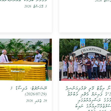
މަގާމަށް ބޭފުޅަކު ޢައްޔަންކުރެއްވ
3 އޮގަސްޓް 2026
ނޯ ރިޒޯޓް ވޮލީ ޗެމްޕިއަންޝިޕް
ނޭޝަންޗެޓް: އެޕިސޯޑް 3
2026"ގެ ފައިނަލް މެޗާއި މުބާރާތް
(2026/07/29)
ުމުގެ ރަސްމިއްޔާތުގައި
29 ޖުލައި 2026
ުލްޖުމްހޫރިއްޔާގެ ނައިބު