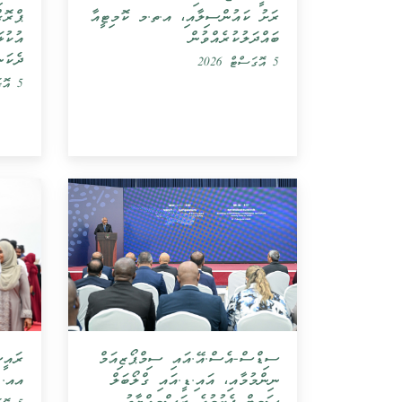
ޕްރޮގ
ރަށު ކައުންސިލާއި، އ.ތ.މ ކޮމިޓީއާ
އުކުޅ
ބައްދަލުކުރެއްވުން
ދެކަނ
5 އޮގަސްޓް 2026
5 އޮގަސްޓް 2026
ރައީސ
ސިޑްސް-އެސް.އޭ.އައި ސިމްޕޯޒިއަމް
އއ. އ
ނިންމުމާއި، އައި.ޑީ.އައި ގްލޯބަލް