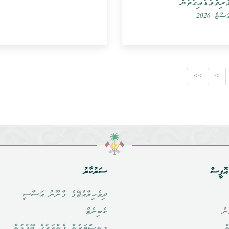
ެރިވެވަޑައިގަތުން
>>
>
ޮފީސް
ސަރުކާރު
ދިވެހިރާއްޖޭގެ ގާނޫނު އަސާސީ
ން
ކެބިނެޓް
ް
މިނިސްޓަރުން ފެންވަރުގެ ބޭފުޅުން