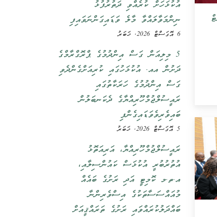
އުކުޅަހަށް ކުރެއްވި ދަތުރުފުޅު
ޓް
ނިންމަވާލައްވާ މާލެ ވަޑައިގަންނަވައިފި
6 އޮގަސްޓް 2026, ޚަބަރު
5 މިލިއަން ގަސް އިންދުމުގެ ޕްރޮގްރާމްގެ
ދަށުން އއ. އުކުޅަހުގައި ކުރިއަށްގެންދެވި
ގަސް އިންދުމުގެ ހަރަކާތުގައި
ރައީސުލްޖުމްހޫރިއްޔާގެ ދެކަނބަލުން
ބައިވެރިވެވަޑައިގެންފި
5 އޮގަސްޓް 2026, ޚަބަރު
ރައީސުލްޖުމްހޫރިއްޔާ، އަރިއަތޮޅު
އުތުރުބުރީ އުކުޅަސް ކައުންސިލާއި،
އ.ތ.މ ކޮމިޓީ އަދި ރަށުގެ ބައެއް
މުއައްސަސާތަކުގެ އިސްވެރިންނާ
ބައްދަލުކުރައްވައި ރަށުގެ ތަރައްޤީއަށް