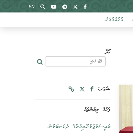
EN
ގުޅުއްވުމަށް
ހޯދާ
ޝެއަރ:
ފަހުގެ ލިޔުންތައް
ރައީސުލްޖުމްހޫރިއްޔާގެ ދެކަނބަލުން