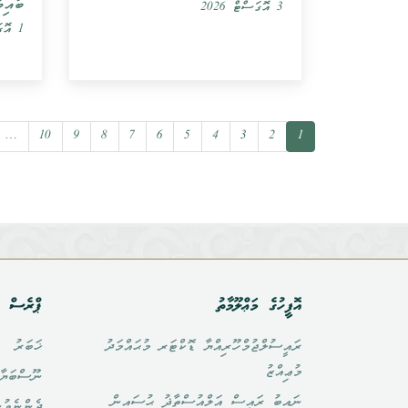
ބައިވ
3 އޮގަސްޓް 2026
1 އޮގަސްޓް 2026
…
10
9
8
7
6
5
4
3
2
1
އޮފީހުގެ މަޢްލޫމާތު
ޕްރެސް އ
ރައީސުލްޖުމްހޫރިއްޔާ ޑޮކްޓަރ މުޙައްމަދު
ޚަބަރު
މުޢިއްޒު
ނޫސްބަޔާ
ނައިބު ރައީސް އަލްއުސްތާޛު ޙުސައިން
ދެންނެވުނ