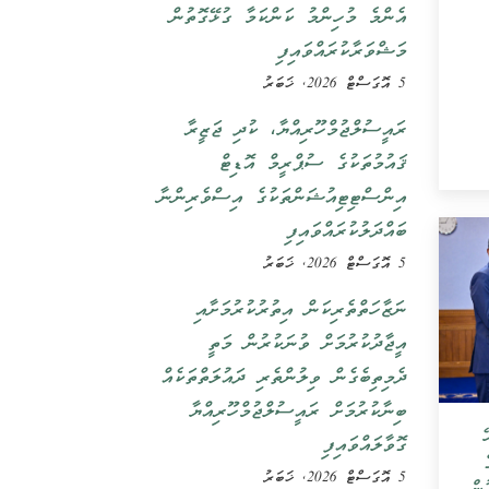
އެންމެ މުހިންމު ކަންކަމާ ގުޅޭގޮތުން
މަޝްވަރާކުރައްވައިފި
5 އޮގަސްޓް 2026, ޚަބަރު
ރައީސުލްޖުމްހޫރިއްޔާ، ކުދި ޖަޒީރާ
ޤައުމުތަކުގެ ސުޕްރީމް އޮޑިޓް
އިންސްޓިޓިއުޝަންތަކުގެ އިސްވެރިންނާ
ބައްދަލުކުރައްވައިފި
5 އޮގަސްޓް 2026, ޚަބަރު
ނަޒާހަތްތެރިކަން އިތުރުކުރުމަށާއި
އީޖާދުކުރުމަށް ވުނަކުރުން މަތީ
ދެމިތިބެގެން ވިލުންތެރި ދައުލަތްތަކެއް
ބިނާކުރުމަށް ރައީސުލްޖުމްހޫރިއްޔާ
ޭ
ގޮވާލައްވައިފި
5 އޮގަސްޓް 2026, ޚަބަރު