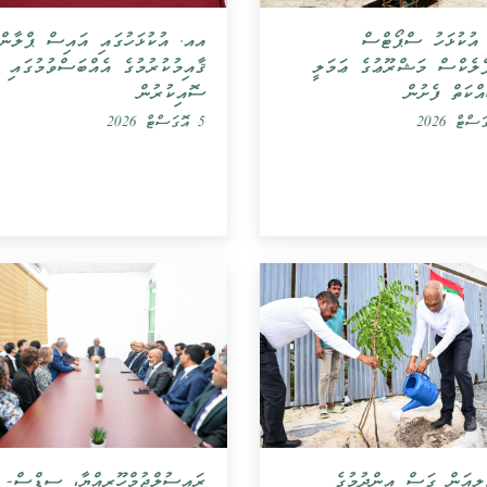
އއ. އުކުޅަހުގައި އައިސް ޕްލާން
އުކުޅަހު ސްޕޯޓްސް
ޤާއިމުކުރުމުގެ އެއްބަސްވުމުގައި
ްލެކްސް މަޝްރޫޢުގެ ޢަމަލީ
ސޮއިކުރުން
ްކަތް ފެށުން
5 އޮގަސްޓް 2026
ިލިއަން ގަސް އިންދުމުގެ
ރައީސުލްޖުމްހޫރިއްޔާ، ސިޑްސް-