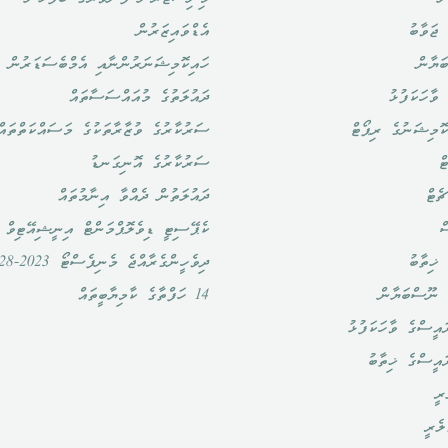
ޖަވާބު
އެޑްވައިޒަރުން
ަޔާން
ހައިކޮމިޝަނަރުންނާއި އެމްބެސަޑަރުން
ވާހަކަފުޅު
ދައުލަތުގެ މުއައްސަސާތައް
ޮމިޝަނުގެ ރިޕޯޓް
ސަރުކާރުގެ ވުޒާރާތަކުގެ މަސައްކަތްތައް
ް
ސަރުކާރުގެ އޮނިގަނޑު
ެޓް
ދައުލަތުން ދެއްވާ އިނާމުތައް
ް
ކެޕޭސިޓީ ޑިވެލޮޕްމަންޓް އިނީޝިއޭޓިވް
ޚިތާބު
ދިވެހީންގެރާއްޖެ މެނިފެސްޓޯ 2023-2028
 ނޫސްބަޔާން
14 ހަފްތާގެ ކާމިޔާބީތައް
އީސްގެ ވާހަކަފުޅު
ައީސްގެ ޚިތާބު
ރީ
ލެރީ