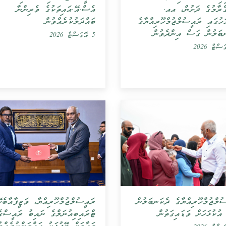
ްރާމުގެ ދަށުން، އއ.
އެސް.އޭ.އައިތަކުގެ ވެރިންނާ
ަހުގައި ރައީސުލްޖުމްހޫރިއްޔާގެ
ބައްދަލުކުރެއްވުން
ބަލުން ގަސް އިންދެވުން
5 އޮގަސްޓް 2026
ުލްޖުމްހޫރިއްޔާގެ ދެކަނބަލުން
ރައީސުލްޖުމްހޫރިއްޔާ، ވަޒީފާއާބެހ
ުކުޅަހަށް ވަޑައިގަތުން
ޓްރައިބިއުނަލްގެ ނައިބު ރައީސްގެ