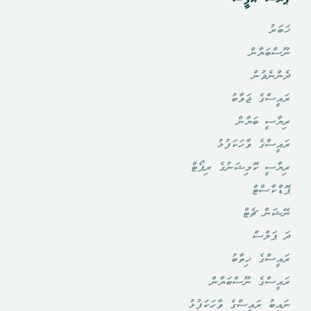
ޚަބަރު
ނޫސްބަޔާން
ދެންނެވުން
ރައީސްގެ ޖަވާބު
ރިޔާސީ ބަޔާން
ރައީސްގެ ވާހަކަފުޅު
ރިޔާސީ ކޮމިޝަނުގެ ރިޕޯޓް
ޕޮޑްކާސްޓް
ނޭޝަން ޗެޓް
ދަ ޕަލްސް
ރައީސްގެ ޚިތާބު
ރައީސްގެ ނޫސްބަޔާން
ނައިބު ރައީސްގެ ވާހަކަފުޅު