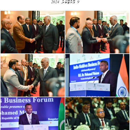
9 އޮކްޓޫބަރު 2024