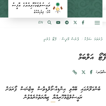
EN
ފުރަތަމަ ޞަފްޙާ
ޕްރެސް އޮފީސް
ފޮޓޯ ގެލެރީ
ޓޯ އަލްބަމް
ަރ:
ބެންގަލޫރުގައި ބޭއްވި އިންޑިއާ-މޯލްޑިވްސް ބިޒްނަސް ފޯރަމަށް
ރައީސުލްޖުމްހޫރިއްޔާ ޒިޔާރަތްކުރެއްވުން