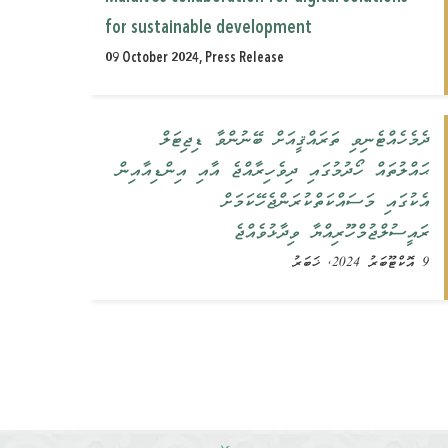
for sustainable development
09 October 2024, Press Release
ދެމެހެއްޓެނިވި ތަރައްޤީއަށް ބޭނުންވާ ޑިޖިޓަލް
ޙައްލުތައް ހޯދުމުގައި ދިވެހިރާއްޖެ އާއި އިންޑިއާއިން
އެކުގައި މަސައްކަތްކުރަންޖެހޭކަމަށް
ރައީސުލްޖުމްހޫރިއްޔާ ވިދާޅުވެއްޖެ
9 އޮކްޓޫބަރު 2024, ޚަބަރު