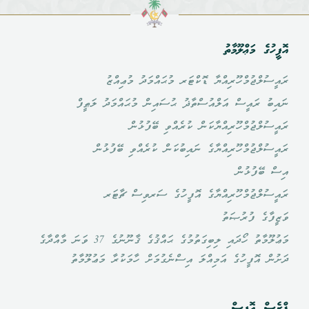
އޮފީހުގެ މަޢްލޫމާތު
ރައީސުލްޖުމްހޫރިއްޔާ ޑޮކްޓަރ މުޙައްމަދު މުޢިއްޒު
ނައިބު ރައީސް އަލްއުސްތާޛު ޙުސައިން މުޙައްމަދު ލަޠީފް
ރައީސުލްޖުމްހޫރިއްޔާކަން ކުރެއްވި ބޭފުޅުން
ރައީސުލްޖުމްހޫރިއްޔާގެ ނައިބުކަން ކުރެއްވި ބޭފުޅުން
އިސް ބޭފުޅުން
ރައީސުލްޖުމްހޫރިއްޔާގެ އޮފީހުގެ ސަރވިސް ޗާޓަރ
ވަޒީފާގެ ފުރުޞަތު
މަޢުލޫމާތު ހޯދައި ލިބިގަތުމުގެ ޙައްޤުގެ ޤާނޫނުގެ 37 ވަނަ މާއްދާގެ
ދަށުން އޮފީހުގެ އަމިއްލަ އިސްނެގުމަށް ހާމަކުރާ މަޢުލޫމާތު
ޕްރެސް އޮފީސް