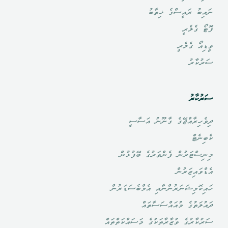
ނައިބު ރައީސްގެ ޚިތާބު
ފޮޓޯ ގެލެރީ
ވީޑިއޯ ގެލެރީ
ސަރުކާރު
ސަރުކާރު
ދިވެހިރާއްޖޭގެ ގާނޫނު އަސާސީ
ކެބިނެޓް
މިނިސްޓަރުން ފެންވަރުގެ ބޭފުޅުން
އެޑްވައިޒަރުން
ހައިކޮމިޝަނަރުންނާއި އެމްބެސަޑަރުން
ދައުލަތުގެ މުއައްސަސާތައް
ސަރުކާރުގެ ވުޒާރާތަކުގެ މަސައްކަތްތައް