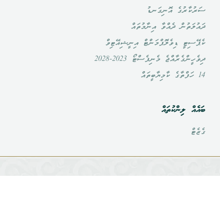
ސަރުކާރުގެ އޮނިގަނޑު
ދައުލަތުން ދެއްވާ އިނާމުތައް
ކެޕޭސިޓީ ޑިވެލޮޕްމަންޓް އިނީޝިއޭޓިވް
ދިވެހީންގެރާއްޖެ މެނިފެސްޓޯ 2023-2028
14 ހަފްތާގެ ކާމިޔާބީތައް
ބައެއް ލިންކުތައް
ގެޒެޓް