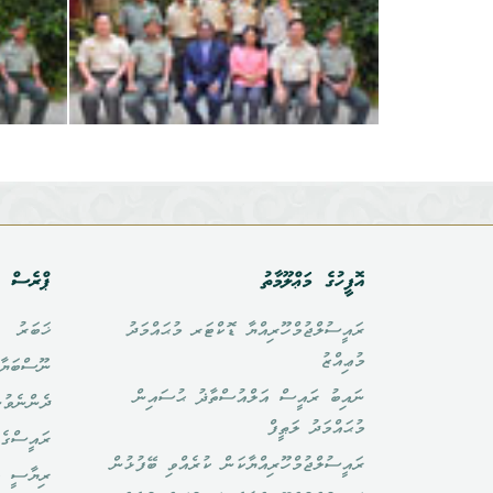
އޮފީހުގެ މަޢްލޫމާތު
ޕްރެސް އ
ރައީސުލްޖުމްހޫރިއްޔާ ޑޮކްޓަރ މުޙައްމަދު
ޚަބަރު
މުޢިއްޒު
ނޫސްބަޔާ
ނައިބު ރައީސް އަލްއުސްތާޛު ޙުސައިން
ދެންނެވުނ
މުޙައްމަދު ލަޠީފް
ރައީސްގެ 
ރައީސުލްޖުމްހޫރިއްޔާކަން ކުރެއްވި ބޭފުޅުން
ރިޔާސީ ބ