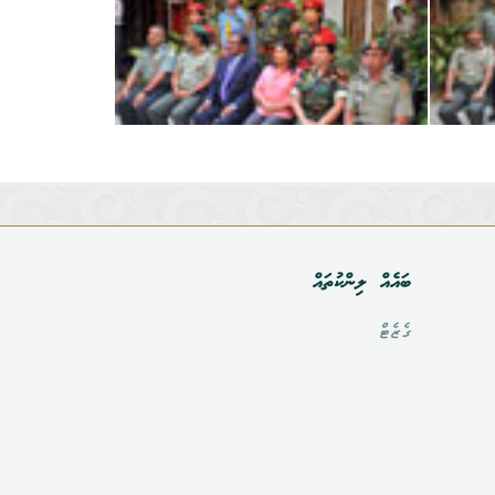
ބައެއް ލިންކުތައް
ގެޒެޓް