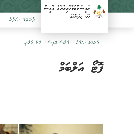
ފުރަތަމަ ޞަފްޙާ
ފުރަތަމަ ޞަފްޙާ
ޕްރެސް އޮފީސް
ފޮޓޯ ގެލެރީ
ފޮޓޯ އަލްބަމް