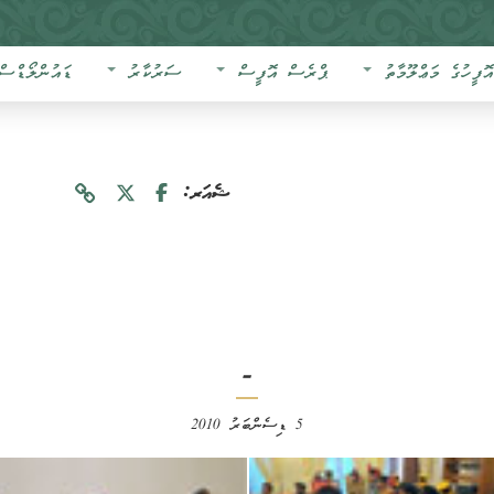
އޮފީހުގެ މަޢްލޫމާތު
ޕްރެސް އޮފީސް
ސަރުކާރު
ޑައުންލޯޑްސް
ޝެއަރ:
-
5 ޑިސެންބަރު 2010