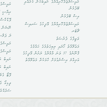
ރައީސުލްޖުމްހޫރިއްޔާގެ ނައިބުކަން ކުރެއްވި
ރައީސްގެ 
ބޭފުޅުން
ރިޔާސީ ކ
އިސް ބޭފުޅުން
ޕޮޑްކާސްޓ
ރައީސުލްޖުމްހޫރިއްޔާގެ އޮފީހުގެ ސަރވިސް
ނޭޝަން ޗ
ޗާޓަރ
ދަ ޕަލްސ
ވަޒީފާގެ ފުރުޞަތު
ރައީސްގެ 
މަޢުލޫމާތު ހޯދައި ލިބިގަތުމުގެ ޙައްޤުގެ
ރައީސްގެ
ޤާނޫނުގެ 37 ވަނަ މާއްދާގެ ދަށުން އޮފީހުގެ
ނައިބު ރަ
އަމިއްލަ އިސްނެގުމަށް ހާމަކުރާ މަޢުލޫމާތު
ނައިބު ރ
ފޮޓޯ ގެލެ
ވީޑިއޯ ގެ
ސަރުކާރު