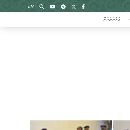
EN
ގުޅުއްވުމަށް