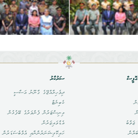
ޮފީސް
ސަރުކާރު
ދިވެހިރާއްޖޭގެ ގާނޫނު އަސާސީ
ން
ކެބިނެޓް
ް
މިނިސްޓަރުން ފެންވަރުގެ ބޭފުޅުން
ޖަވާބު
އެޑްވައިޒަރުން
ަޔާން
ހައިކޮމިޝަނަރުންނާއި އެމްބެސަޑަރުން