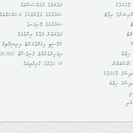
ވާހަކަފުޅު
ދައުލަތުގެ މުއައްސަސާތައް
ޮމިޝަނުގެ ރިޕޯޓް
ސަރުކާރުގެ ވުޒާރާތަކުގެ މަސައްކަތްތައް
ް
ސަރުކާރުގެ އޮނިގަނޑު
ެޓް
ދައުލަތުން ދެއްވާ އިނާމުތައް
ް
ކެޕޭސިޓީ ޑިވެލޮޕްމަންޓް އިނީޝިއޭޓިވް
ޚިތާބު
ދިވެހީންގެރާއްޖެ މެނިފެސްޓޯ 2023-2028
 ނޫސްބަޔާން
14 ހަފްތާގެ ކާމިޔާބީތައް
އީސްގެ ވާހަކަފުޅު
ައީސްގެ ޚިތާބު
ރީ
ލެރީ