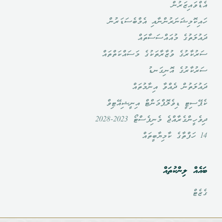
އެޑްވައިޒަރުން
ހައިކޮމިޝަނަރުންނާއި އެމްބެސަޑަރުން
ދައުލަތުގެ މުއައްސަސާތައް
ސަރުކާރުގެ ވުޒާރާތަކުގެ މަސައްކަތްތައް
ސަރުކާރުގެ އޮނިގަނޑު
ދައުލަތުން ދެއްވާ އިނާމުތައް
ކެޕޭސިޓީ ޑިވެލޮޕްމަންޓް އިނީޝިއޭޓިވް
ދިވެހީންގެރާއްޖެ މެނިފެސްޓޯ 2023-2028
14 ހަފްތާގެ ކާމިޔާބީތައް
ބައެއް ލިންކުތައް
ގެޒެޓް