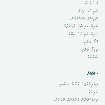
ދަ ޕަލްސް
ރައީސްގެ ޚިތާބު
ރައީސްގެ ނޫސްބަޔާން
ނައިބު ރައީސްގެ ވާހަކަފުޅު
ނައިބު ރައީސްގެ ޚިތާބު
ފޮޓޯ ގެލެރީ
ވީޑިއޯ ގެލެރީ
ސަރުކާރު
ސަރުކާރު
ދިވެހިރާއްޖޭގެ ގާނޫނު އަސާސީ
ކެބިނެޓް
މިނިސްޓަރުން ފެންވަރުގެ ބޭފުޅުން