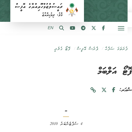
EN
ފުރަތަމަ ޞަފްޙާ
ޕްރެސް އޮފީސް
ފޮޓޯ ގެލެރީ
ޓޯ އަލްބަމް
ަރ:
-
4 ސެޕްޓެންބަރު 2010