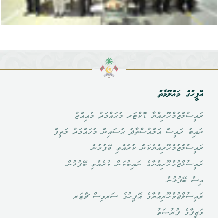
އޮފީހުގެ މަޢްލޫމާތު
ރައީސުލްޖުމްހޫރިއްޔާ ޑޮކްޓަރ މުޙައްމަދު މުޢިއްޒު
ނައިބު ރައީސް އަލްއުސްތާޛު ޙުސައިން މުޙައްމަދު ލަޠީފް
ރައީސުލްޖުމްހޫރިއްޔާކަން ކުރެއްވި ބޭފުޅުން
ރައީސުލްޖުމްހޫރިއްޔާގެ ނައިބުކަން ކުރެއްވި ބޭފުޅުން
އިސް ބޭފުޅުން
ރައީސުލްޖުމްހޫރިއްޔާގެ އޮފީހުގެ ސަރވިސް ޗާޓަރ
ވަޒީފާގެ ފުރުޞަތު