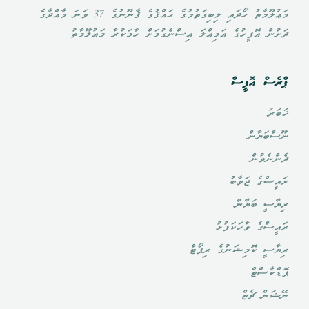
މަޢުލޫމާތު ހޯދައި ލިބިގަތުމުގެ ޙައްޤުގެ ޤާނޫނުގެ 37 ވަނަ މާއްދާގެ
ދަށުން އޮފީހުގެ އަމިއްލަ އިސްނެގުމަށް ހާމަކުރާ މަޢުލޫމާތު
ޕްރެސް އޮފީސް
ޚަބަރު
ނޫސްބަޔާން
ދެންނެވުން
ރައީސްގެ ޖަވާބު
ރިޔާސީ ބަޔާން
ރައީސްގެ ވާހަކަފުޅު
ރިޔާސީ ކޮމިޝަނުގެ ރިޕޯޓް
ޕޮޑްކާސްޓް
ނޭޝަން ޗެޓް