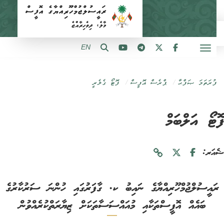
EN
ފުރަތަމަ ޞަފްޙާ
ޕްރެސް އޮފީސް
ފޮޓޯ ގެލެރީ
ޓޯ އަލްބަމް
ަރ:
ައީސުލްޖުމްހޫރިއްޔާގެ ނައިބު ކ. ގާފަރުގައި ހުންނަ ސަރުކާރުގެ
ބައެއް އޮފީސްތަކާއި މުއައްސަސާތަކަށް ޒިޔާރަތްކުރެއްވުން