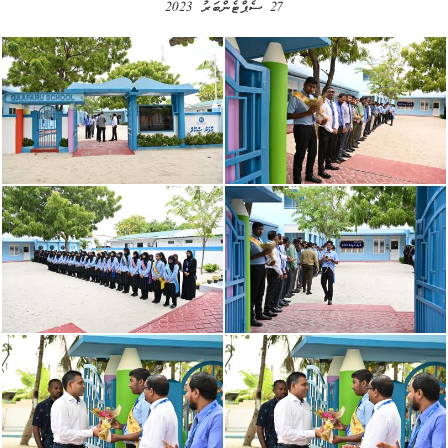
27 ސެޕްޓެންބަރު 2023