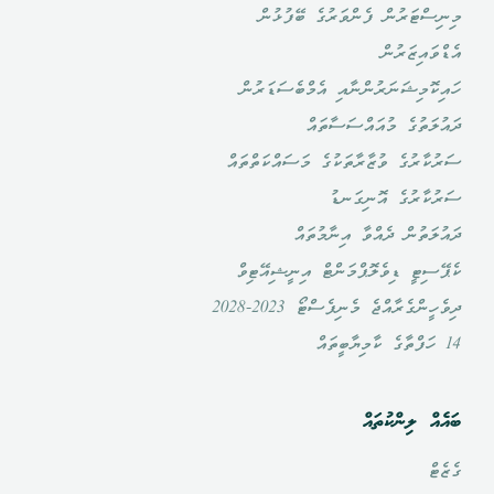
މިނިސްޓަރުން ފެންވަރުގެ ބޭފުޅުން
އެޑްވައިޒަރުން
ހައިކޮމިޝަނަރުންނާއި އެމްބެސަޑަރުން
ދައުލަތުގެ މުއައްސަސާތައް
ސަރުކާރުގެ ވުޒާރާތަކުގެ މަސައްކަތްތައް
ސަރުކާރުގެ އޮނިގަނޑު
ދައުލަތުން ދެއްވާ އިނާމުތައް
ކެޕޭސިޓީ ޑިވެލޮޕްމަންޓް އިނީޝިއޭޓިވް
ދިވެހީންގެރާއްޖެ މެނިފެސްޓޯ 2023-2028
14 ހަފްތާގެ ކާމިޔާބީތައް
ބައެއް ލިންކުތައް
ގެޒެޓް