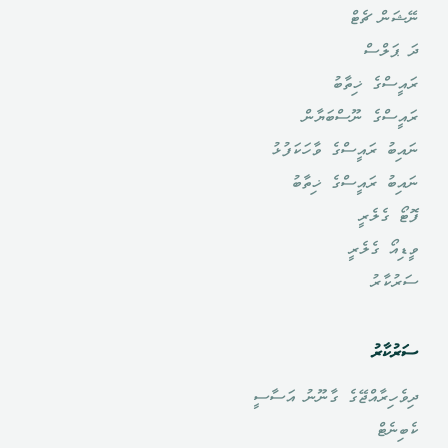
ނޭޝަން ޗެޓް
ދަ ޕަލްސް
ރައީސްގެ ޚިތާބު
ރައީސްގެ ނޫސްބަޔާން
ނައިބު ރައީސްގެ ވާހަކަފުޅު
ނައިބު ރައީސްގެ ޚިތާބު
ފޮޓޯ ގެލެރީ
ވީޑިއޯ ގެލެރީ
ސަރުކާރު
ސަރުކާރު
ދިވެހިރާއްޖޭގެ ގާނޫނު އަސާސީ
ކެބިނެޓް