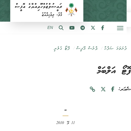
EN
ފުރަތަމަ ޞަފްޙާ
ޕްރެސް އޮފީސް
ފޮޓޯ ގެލެރީ
ޓޯ އަލްބަމް
ަރ:
-
11 މޭ 2010