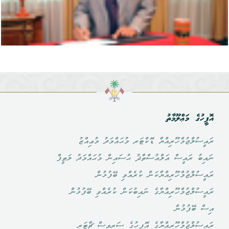
އޮފީހުގެ މަޢްލޫމާތު
ރައީސުލްޖުމްހޫރިއްޔާ ޑޮކްޓަރ މުޙައްމަދު މުޢިއްޒު
ނައިބު ރައީސް އަލްއުސްތާޛު ޙުސައިން މުޙައްމަދު ލަޠީފް
ރައީސުލްޖުމްހޫރިއްޔާކަން ކުރެއްވި ބޭފުޅުން
ރައީސުލްޖުމްހޫރިއްޔާގެ ނައިބުކަން ކުރެއްވި ބޭފުޅުން
އިސް ބޭފުޅުން
ރައީސުލްޖުމްހޫރިއްޔާގެ އޮފީހުގެ ސަރވިސް ޗާޓަރ