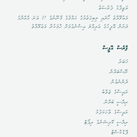
ވަޒީފާގެ ފުރުޞަތު
މަޢުލޫމާތު ހޯދައި ލިބިގަތުމުގެ ޙައްޤުގެ ޤާނޫނުގެ 37 ވަނަ މާއްދާގެ
ދަށުން އޮފީހުގެ އަމިއްލަ އިސްނެގުމަށް ހާމަކުރާ މަޢުލޫމާތު
ޕްރެސް އޮފީސް
ޚަބަރު
ނޫސްބަޔާން
ދެންނެވުން
ރައީސްގެ ޖަވާބު
ރިޔާސީ ބަޔާން
ރައީސްގެ ވާހަކަފުޅު
ރިޔާސީ ކޮމިޝަނުގެ ރިޕޯޓް
ޕޮޑްކާސްޓް