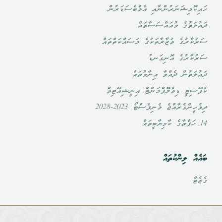
ހައިކޮމިޝަނަރުންނާއި އެމްބެސަޑަރުން
ދައުލަތުގެ މުއައްސަސާތައް
ސަރުކާރުގެ ވުޒާރާތަކުގެ މަސައްކަތްތައް
ސަރުކާރުގެ އޮނިގަނޑު
ދައުލަތުން ދެއްވާ އިނާމުތައް
ކެޕޭސިޓީ ޑިވެލޮޕްމަންޓް އިނީޝިއޭޓިވް
ދިވެހީންގެރާއްޖެ މެނިފެސްޓޯ 2023-2028
14 ހަފްތާގެ ކާމިޔާބީތައް
ބައެއް ލިންކުތައް
ގެޒެޓް