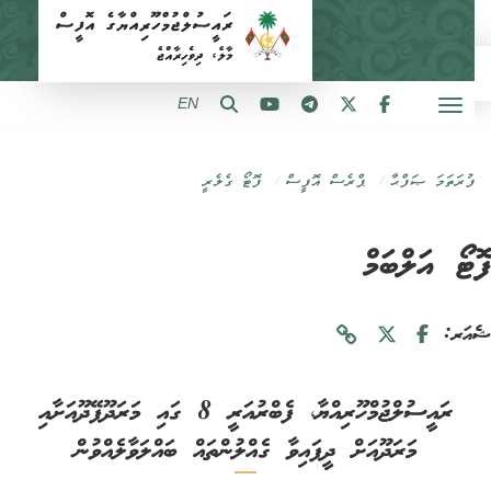
EN
ފުރަތަމަ ޞަފްޙާ
ޕްރެސް އޮފީސް
ފޮޓޯ ގެލެރީ
ޓޯ އަލްބަމް
ަރ:
ރައީސުލްޖުމްހޫރިއްޔާ، ފެބްރުއަރީ 8 ގައި މަރަދޫފޭދޫއަށާއި
މަރަދޫއަށް ދީފައިވާ ގެއްލުންތައް ބައްލަވާލެއްވުން