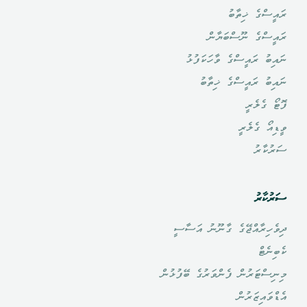
ރައީސްގެ ޚިތާބު
ރައީސްގެ ނޫސްބަޔާން
ނައިބު ރައީސްގެ ވާހަކަފުޅު
ނައިބު ރައީސްގެ ޚިތާބު
ފޮޓޯ ގެލެރީ
ވީޑިއޯ ގެލެރީ
ސަރުކާރު
ސަރުކާރު
ދިވެހިރާއްޖޭގެ ގާނޫނު އަސާސީ
ކެބިނެޓް
މިނިސްޓަރުން ފެންވަރުގެ ބޭފުޅުން
އެޑްވައިޒަރުން