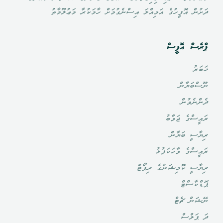
ދަށުން އޮފީހުގެ އަމިއްލަ އިސްނެގުމަށް ހާމަކުރާ މަޢުލޫމާތު
ޕްރެސް އޮފީސް
ޚަބަރު
ނޫސްބަޔާން
ދެންނެވުން
ރައީސްގެ ޖަވާބު
ރިޔާސީ ބަޔާން
ރައީސްގެ ވާހަކަފުޅު
ރިޔާސީ ކޮމިޝަނުގެ ރިޕޯޓް
ޕޮޑްކާސްޓް
ނޭޝަން ޗެޓް
ދަ ޕަލްސް