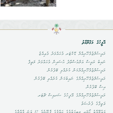
އޮފީހުގެ މަޢްލޫމާތު
ރައީސުލްޖުމްހޫރިއްޔާ ޑޮކްޓަރ މުޙައްމަދު މުޢިއްޒު
ނައިބު ރައީސް އަލްއުސްތާޛު ޙުސައިން މުޙައްމަދު ލަޠީފް
ރައީސުލްޖުމްހޫރިއްޔާކަން ކުރެއްވި ބޭފުޅުން
ރައީސުލްޖުމްހޫރިއްޔާގެ ނައިބުކަން ކުރެއްވި ބޭފުޅުން
އިސް ބޭފުޅުން
ރައީސުލްޖުމްހޫރިއްޔާގެ އޮފީހުގެ ސަރވިސް ޗާޓަރ
ވަޒީފާގެ ފުރުޞަތު
މަޢުލޫމާތު ހޯދައި ލިބިގަތުމުގެ ޙައްޤުގެ ޤާނޫނުގެ 37 ވަނަ މާއްދާގެ