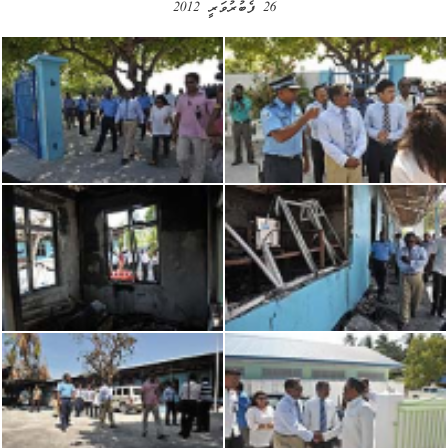
26 ފެބުރުވަރީ 2012