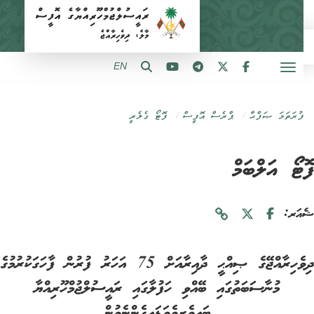
EN
ފުރަތަމަ ޞަފްޙާ
ޕްރެސް އޮފީސް
ފޮޓޯ ގެލެރީ
ޓޯ އަލްބަމް
ަރ:
ދިވެހިރާއްޖޭގެ ޞިއްޙީ ދާއިރާއަށް 75 އަހަރު ފުރުން ފާހަގަކުރުމުގެ
މުނާސަބަތުގައި ބޭއްވި ހަފުލާގައި ރައީސުލްޖުމްހޫރިއްޔާ
ބައިވެރިވެވަޑައިގެންނެވުން