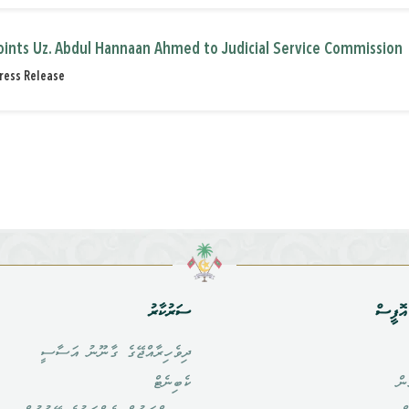
oints Uz. Abdul Hannaan Ahmed to Judicial Service Commission
ress Release
ޮފީސް
ސަރުކާރު
ދިވެހިރާއްޖޭގެ ގާނޫނު އަސާސީ
ން
ކެބިނެޓް