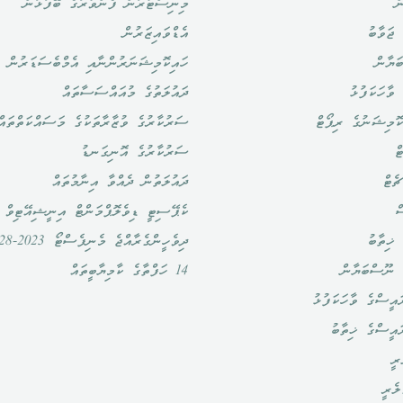
ް
މިނިސްޓަރުން ފެންވަރުގެ ބޭފުޅުން
ޖަވާބު
އެޑްވައިޒަރުން
ަޔާން
ހައިކޮމިޝަނަރުންނާއި އެމްބެސަޑަރުން
ވާހަކަފުޅު
ދައުލަތުގެ މުއައްސަސާތައް
ޮމިޝަނުގެ ރިޕޯޓް
ސަރުކާރުގެ ވުޒާރާތަކުގެ މަސައްކަތްތައް
ް
ސަރުކާރުގެ އޮނިގަނޑު
ެޓް
ދައުލަތުން ދެއްވާ އިނާމުތައް
ް
ކެޕޭސިޓީ ޑިވެލޮޕްމަންޓް އިނީޝިއޭޓިވް
ޚިތާބު
ދިވެހީންގެރާއްޖެ މެނިފެސްޓޯ 2023-2028
 ނޫސްބަޔާން
14 ހަފްތާގެ ކާމިޔާބީތައް
އީސްގެ ވާހަކަފުޅު
ައީސްގެ ޚިތާބު
ރީ
ލެރީ