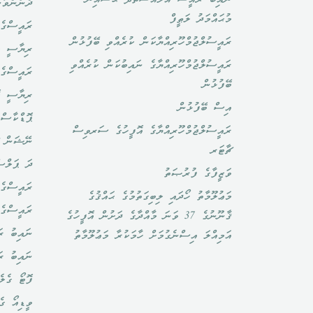
ދެންނެވުނ
މުޙައްމަދު ލަޠީފް
ރައީސްގެ 
ރައީސުލްޖުމްހޫރިއްޔާކަން ކުރެއްވި ބޭފުޅުން
ރިޔާސީ ބ
ރައީސުލްޖުމްހޫރިއްޔާގެ ނައިބުކަން ކުރެއްވި
ރައީސްގެ 
ބޭފުޅުން
ރިޔާސީ ކ
އިސް ބޭފުޅުން
ޕޮޑްކާސްޓ
ރައީސުލްޖުމްހޫރިއްޔާގެ އޮފީހުގެ ސަރވިސް
ނޭޝަން ޗ
ޗާޓަރ
ދަ ޕަލްސ
ވަޒީފާގެ ފުރުޞަތު
ރައީސްގެ 
މަޢުލޫމާތު ހޯދައި ލިބިގަތުމުގެ ޙައްޤުގެ
ރައީސްގެ
ޤާނޫނުގެ 37 ވަނަ މާއްދާގެ ދަށުން އޮފީހުގެ
ނައިބު ރަ
އަމިއްލަ އިސްނެގުމަށް ހާމަކުރާ މަޢުލޫމާތު
ނައިބު ރ
ފޮޓޯ ގެލެ
ވީޑިއޯ ގެ