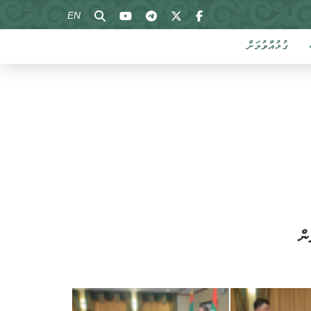
EN
ގުޅުއްވުމަށް
ން