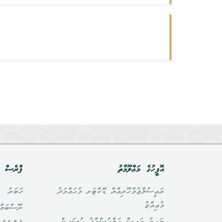
އޮފީހުގެ މަޢްލޫމާތު
ޕްރެސް އ
ރައީސުލްޖުމްހޫރިއްޔާ ޑޮކްޓަރ މުޙައްމަދު
ޚަބަރު
މުޢިއްޒު
ނޫސްބަޔާ
ނައިބު ރައީސް އަލްއުސްތާޛު ޙުސައިން