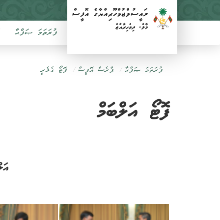
ފުރަތަމަ ޞަފްޙާ
ފުރަތަމަ ޞަފްޙާ
ޕްރެސް އޮފީސް
ފޮޓޯ ގެލެރީ
ފޮޓޯ އަލްބަމް
އަލ