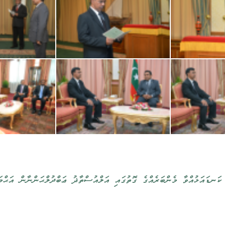
ޑައަޅުއްވާ މެންބަރެއްގެ ގޮތުގައި އަލްއުސްތާޛު ޢަބްދުލްޙަންނާން އަޙްމަ