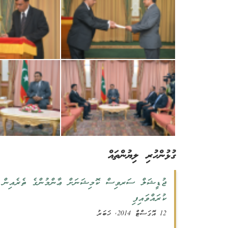
ގުޅުންހުރި ލިޔުންތައް
ޖުޑީޝަލް ސަރވިސް ކޮމިޝަނަށް ޢާންމުންގެ ތެރެއިން ކަނ
ކުރައްވައިފި
12 އޮގަސްޓް 2014, ޚަބަރު