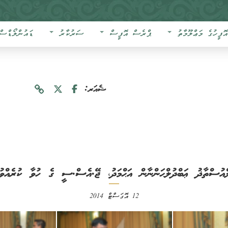
އޮފީހުގެ މަޢްލޫމާތު
ޕްރެސް އޮފީސް
ސަރުކާރު
ޑައުންލޯޑްސް
ޝެއަރ:
ްއުސްތާޛު ޢަބްދުލްޙަންނާން އަޙްމަދު، ޖޭ.އެސް.ސީ ގެ ހުވާ ކުރެއްވު
12 އޮގަސްޓް 2014