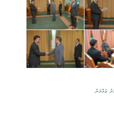
ދު ޢައްޔަނު