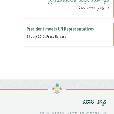
ރައީސުލްޖުމްހޫރިއްޔާ ބައްދަލުކުރައްވައިފި
31 ޖުލައި 2013, ޚަބަރު
President meets UN Representatives
31 July 2013, Press Release
އޮފީހުގެ މަޢްލޫމާތު
ރައީސުލްޖުމްހޫރިއްޔާ ޑޮކްޓަރ މުޙައްމަދު މުޢިއްޒު