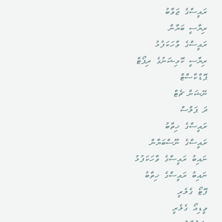
ރައީސްގެ ޖަވާބު
ރިޔާސީ ބަޔާން
ރައީސްގެ ވާހަކަފުޅު
ރިޔާސީ ކޮމިޝަނުގެ ރިޕޯޓް
ޕޮޑްކާސްޓް
ނޭޝަން ޗެޓް
ދަ ޕަލްސް
ރައީސްގެ ޚިތާބު
ރައީސްގެ ނޫސްބަޔާން
ނައިބު ރައީސްގެ ވާހަކަފުޅު
ނައިބު ރައީސްގެ ޚިތާބު
ފޮޓޯ ގެލެރީ
ވީޑިއޯ ގެލެރީ