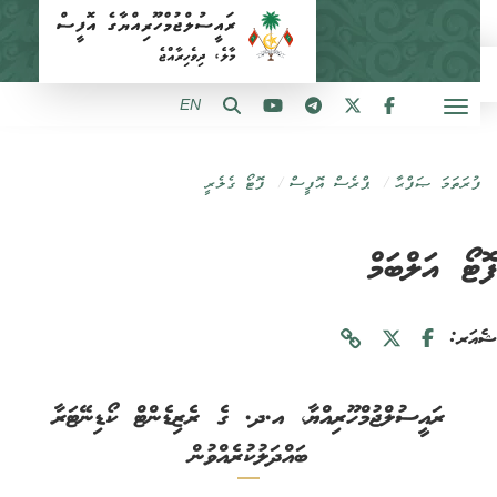
EN
ފުރަތަމަ ޞަފްޙާ
ޕްރެސް އޮފީސް
ފޮޓޯ ގެލެރީ
ޓޯ އަލްބަމް
ަރ:
ރައީސުލްޖުމްހޫރިއްޔާ، އ.ދ. ގެ ރެޒިޑެންޓް ކޯޑިނޭޓަރާ
ބައްދަލުކުރެއްވުން