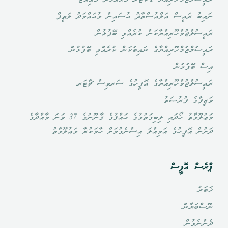
ނައިބު ރައީސް އަލްއުސްތާޛު ޙުސައިން މުޙައްމަދު ލަޠީފް
ރައީސުލްޖުމްހޫރިއްޔާކަން ކުރެއްވި ބޭފުޅުން
ރައީސުލްޖުމްހޫރިއްޔާގެ ނައިބުކަން ކުރެއްވި ބޭފުޅުން
އިސް ބޭފުޅުން
ރައީސުލްޖުމްހޫރިއްޔާގެ އޮފީހުގެ ސަރވިސް ޗާޓަރ
ވަޒީފާގެ ފުރުޞަތު
މަޢުލޫމާތު ހޯދައި ލިބިގަތުމުގެ ޙައްޤުގެ ޤާނޫނުގެ 37 ވަނަ މާއްދާގެ
ދަށުން އޮފީހުގެ އަމިއްލަ އިސްނެގުމަށް ހާމަކުރާ މަޢުލޫމާތު
ޕްރެސް އޮފީސް
ޚަބަރު
ނޫސްބަޔާން
ދެންނެވުން