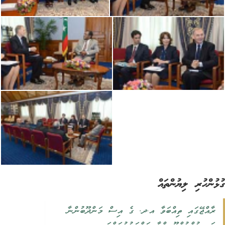
ުންހުރި ލިޔުންތައް
ރާއްޖޭގައި ތިއްބަވާ އ.ދ. ގެ އިސް މަންދޫބުންނާ