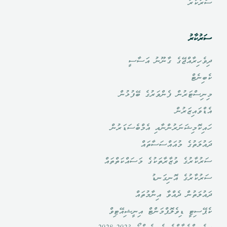
ސަރުކާރު
ސަރުކާރު
ދިވެހިރާއްޖޭގެ ގާނޫނު އަސާސީ
ކެބިނެޓް
މިނިސްޓަރުން ފެންވަރުގެ ބޭފުޅުން
އެޑްވައިޒަރުން
ހައިކޮމިޝަނަރުންނާއި އެމްބެސަޑަރުން
ދައުލަތުގެ މުއައްސަސާތައް
ސަރުކާރުގެ ވުޒާރާތަކުގެ މަސައްކަތްތައް
ސަރުކާރުގެ އޮނިގަނޑު
ދައުލަތުން ދެއްވާ އިނާމުތައް
ކެޕޭސިޓީ ޑިވެލޮޕްމަންޓް އިނީޝިއޭޓިވް