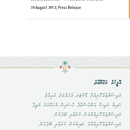
30 August 2012, Press Release
އޮފީހުގެ މަޢްލޫމާތު
ރައީސުލްޖުމްހޫރިއްޔާ ޑޮކްޓަރ މުޙައްމަދު މުޢިއްޒު
ނައިބު ރައީސް އަލްއުސްތާޛު ޙުސައިން މުޙައްމަދު ލަޠީފް
ރައީސުލްޖުމްހޫރިއްޔާކަން ކުރެއްވި ބޭފުޅުން
ރައީސުލްޖުމްހޫރިއްޔާގެ ނައިބުކަން ކުރެއްވި ބޭފުޅުން