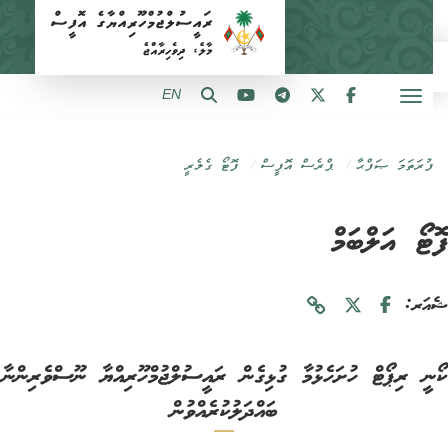
EN
ފުރަތަމަ ޞަފްޙާ
ޕްރެސް އޮފީސް
ފޮޓޯ ގެލެރީ
ޓޯ އަލްބަމް
ަރ:
ނީ ރިޕޯޓް ހުށަހެޅުމާ ގުޅިގެން ރައީސުލްޖުމްހޫރިއްޔާ ނޫސްވެރިންނާ
ބައްދަލުކުރެއްވުން