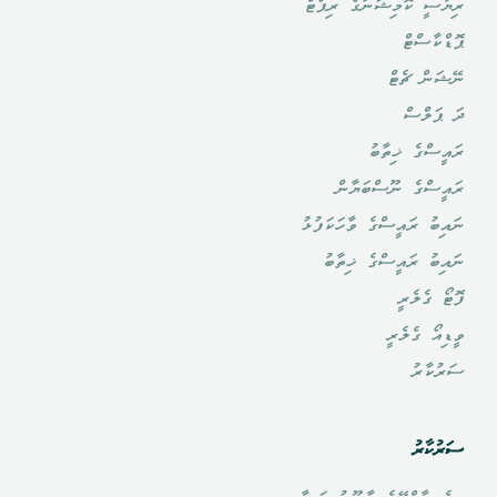
ރިޔާސީ ކޮމިޝަނުގެ ރިޕޯޓް
ޕޮޑްކާސްޓް
ނޭޝަން ޗެޓް
ދަ ޕަލްސް
ރައީސްގެ ޚިތާބު
ރައީސްގެ ނޫސްބަޔާން
ނައިބު ރައީސްގެ ވާހަކަފުޅު
ނައިބު ރައީސްގެ ޚިތާބު
ފޮޓޯ ގެލެރީ
ވީޑިއޯ ގެލެރީ
ސަރުކާރު
ސަރުކާރު