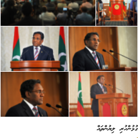
ުންހުރި ލިޔުންތައް