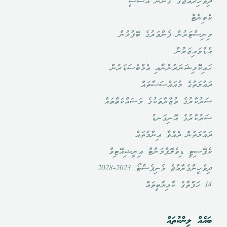
ދިވެހިރާއްޖޭގެ ގާނޫނު އަސާސީ
ކެބިނެޓް
މިނިސްޓަރުން ފެންވަރުގެ ބޭފުޅުން
އެޑްވައިޒަރުން
ހައިކޮމިޝަނަރުންނާއި އެމްބެސަޑަރުން
ދައުލަތުގެ މުއައްސަސާތައް
ސަރުކާރުގެ ވުޒާރާތަކުގެ މަސައްކަތްތައް
ސަރުކާރުގެ އޮނިގަނޑު
ދައުލަތުން ދެއްވާ އިނާމުތައް
ކެޕޭސިޓީ ޑިވެލޮޕްމަންޓް އިނީޝިއޭޓިވް
ދިވެހީންގެރާއްޖެ މެނިފެސްޓޯ 2023-2028
14 ހަފްތާގެ ކާމިޔާބީތައް
ބައެއް ލިންކުތައް