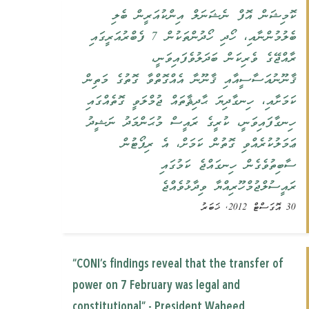
ކޮމިޝަން އޮފް ނެޝަނަލް އިންކުއަރީން ބެލި
ބެލުމުންނާއި، ހޯދި ހޯދުންތަކުން 7 ފެބްރުއަރީގައި
ރާއްޖޭގެ ވެރިކަން ބަދަލުވެފައިވަނީ،
ޤާނޫނުއަސާސީއާއި ޤާނޫނާ އެއްގޮތްވާ ގޮތުގެ މަތިން
ކަމަށާއި، ހިނގާދިޔަ ޙާދިޘާތައް ޖުމްލަވީ ގޮތެއްގައި
ހިނގާފައިވަނީ، ކުރީގެ ރައީސް މުޙަންމަދު ނަޝީދު
ޢަމަލުކުރެއްވި ގޮތުން ކަމަށް، އެ ރިޕޯޓުން
ސާބިތުވެގެން ހިނގައްޖެ ކަމުގައި
ރައީސުލްޖުމްހޫރިއްޔާ ވިދާޅުވެއްޖެ
30 އޮގަސްޓް 2012, ޚަބަރު
“CONI’s findings reveal that the transfer of
power on 7 February was legal and
constitutional” - President Waheed