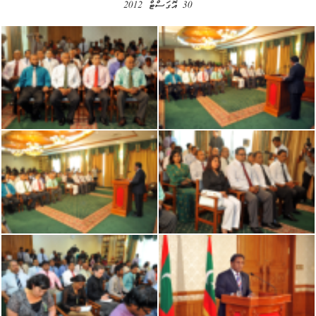
30 އޮގަސްޓް 2012