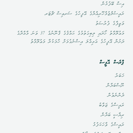
އިސް ބޭފުޅުން
ރައީސުލްޖުމްހޫރިއްޔާގެ އޮފީހުގެ ސަރވިސް ޗާޓަރ
ވަޒީފާގެ ފުރުޞަތު
މަޢުލޫމާތު ހޯދައި ލިބިގަތުމުގެ ޙައްޤުގެ ޤާނޫނުގެ 37 ވަނަ މާއްދާގެ
ދަށުން އޮފީހުގެ އަމިއްލަ އިސްނެގުމަށް ހާމަކުރާ މަޢުލޫމާތު
ޕްރެސް އޮފީސް
ޚަބަރު
ނޫސްބަޔާން
ދެންނެވުން
ރައީސްގެ ޖަވާބު
ރިޔާސީ ބަޔާން
ރައީސްގެ ވާހަކަފުޅު