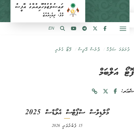
EN
ފުރަތަމަ ޞަފްޙާ
ޕްރެސް އޮފީސް
ފޮޓޯ ގެލެރީ
ޓޯ އަލްބަމް
ަރ:
މޯލްޑިވްސް ސްޕޯޓްސް އެވޯޑްސް 2025
15 ފެބުރުވަރީ 2026