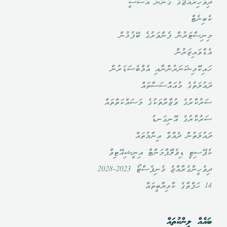
ދިވެހިރާއްޖޭގެ ގާނޫނު އަސާސީ
ކެބިނެޓް
މިނިސްޓަރުން ފެންވަރުގެ ބޭފުޅުން
އެޑްވައިޒަރުން
ހައިކޮމިޝަނަރުންނާއި އެމްބެސަޑަރުން
ދައުލަތުގެ މުއައްސަސާތައް
ސަރުކާރުގެ ވުޒާރާތަކުގެ މަސައްކަތްތައް
ސަރުކާރުގެ އޮނިގަނޑު
ދައުލަތުން ދެއްވާ އިނާމުތައް
ކެޕޭސިޓީ ޑިވެލޮޕްމަންޓް އިނީޝިއޭޓިވް
ދިވެހީންގެރާއްޖެ މެނިފެސްޓޯ 2023-2028
14 ހަފްތާގެ ކާމިޔާބީތައް
ބައެއް ލިންކުތައް