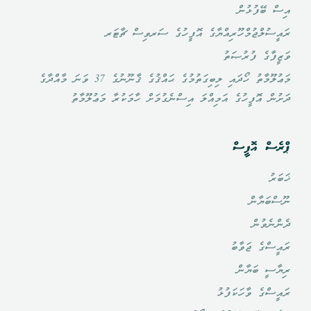
އިސް ބޭފުޅުން
ރައީސުލްޖުމްހޫރިއްޔާގެ އޮފީހުގެ ސަރވިސް ޗާޓަރ
ވަޒީފާގެ ފުރުޞަތު
މަޢުލޫމާތު ހޯދައި ލިބިގަތުމުގެ ޙައްޤުގެ ޤާނޫނުގެ 37 ވަނަ މާއްދާގެ
ދަށުން އޮފީހުގެ އަމިއްލަ އިސްނެގުމަށް ހާމަކުރާ މަޢުލޫމާތު
ޕްރެސް އޮފީސް
ޚަބަރު
ނޫސްބަޔާން
ދެންނެވުން
ރައީސްގެ ޖަވާބު
ރިޔާސީ ބަޔާން
ރައީސްގެ ވާހަކަފުޅު