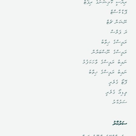
ރިޔާސީ ކޮމިޝަނުގެ ރިޕޯޓް
ޕޮޑްކާސްޓް
ނޭޝަން ޗެޓް
ދަ ޕަލްސް
ރައީސްގެ ޚިތާބު
ރައީސްގެ ނޫސްބަޔާން
ނައިބު ރައީސްގެ ވާހަކަފުޅު
ނައިބު ރައީސްގެ ޚިތާބު
ފޮޓޯ ގެލެރީ
ވީޑިއޯ ގެލެރީ
ސަރުކާރު
ސަރުކާރު