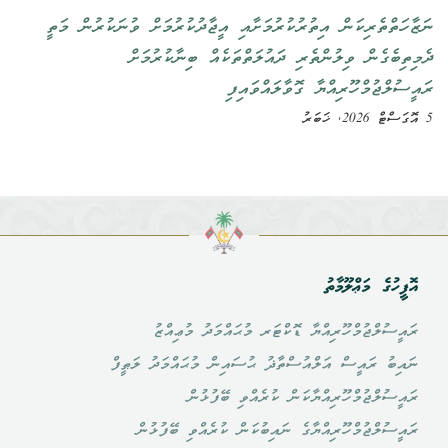
ނަޒާހަތްތެރިކަން އިތުރުކުރުމަށާއި އީޖާދުކުރުމަށް ވުނަކުރުން މަތީ
ދެމިތިބެގެން ވިލުންތެރި ދައުލަތްތަކެއް ބިނާކުރުމަށް
ރައީސުލްޖުމްހޫރިއްޔާ ގޮވާލައްވައިފި
5 އޮގަސްޓް 2026, ޚަބަރު
އޮފީހުގެ މަޢްލޫމާތު
ރައީސުލްޖުމްހޫރިއްޔާ ޑޮކްޓަރ މުޙައްމަދު މުޢިއްޒު
ނައިބު ރައީސް އަލްއުސްތާޛު ޙުސައިން މުޙައްމަދު ލަޠީފް
ރައީސުލްޖުމްހޫރިއްޔާކަން ކުރެއްވި ބޭފުޅުން
ރައީސުލްޖުމްހޫރިއްޔާގެ ނައިބުކަން ކުރެއްވި ބޭފުޅުން