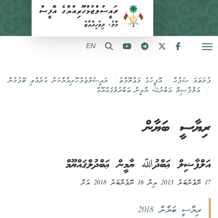
EN
ފުރަތަމަ ޞަފްޙާ
އޮފީހުގެ މަޢްލޫމާތު
ރައީސުލްޖުމްހޫރިއްޔާކަން ކުރެއްވި ބޭފުޅުން
އަލްފާޟިލް ޢަބްދުﷲ ޔާމީން ޢަބްދުލްޤައްޔޫމް
ރިޔާސީ ބަޔާން
އަލްފާޟިލް ޢަބްދުﷲ ޔާމީން ޢަބްދުލްޤައްޔޫމް
17 ނޮވެންބަރު 2013 އިން 16 ނޮވެންބަރު 2018 އަށް
ރިޔާސީ ބަޔާން 2018