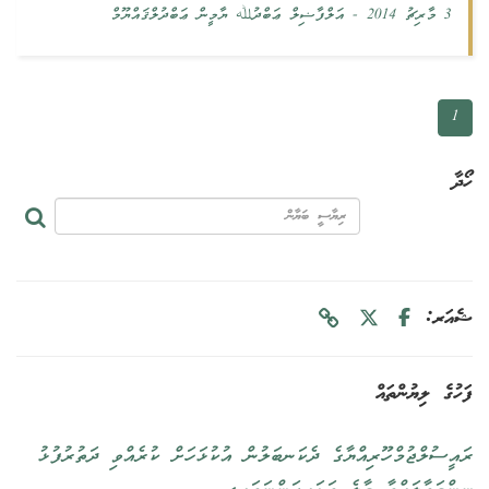
3 މާރިޗު 2014
-
އަލްފާޟިލް ޢަބްދުﷲ ޔާމީން ޢަބްދުލްޤައްޔޫމް
1
ހޯދާ
ޝެއަރ:
ފަހުގެ ލިޔުންތައް
ރައީސުލްޖުމްހޫރިއްޔާގެ ދެކަނބަލުން އުކުޅަހަށް ކުރެއްވި ދަތުރުފުޅު