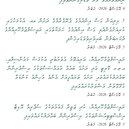
ނިންމަވާލައްވާ މާލެ ވަޑައިގަންނަވައިފި
6 އޮގަސްޓް 2026, ޚަބަރު
5 މިލިއަން ގަސް އިންދުމުގެ ޕްރޮގްރާމްގެ ދަށުން އއ. އުކުޅަހުގައި
ކުރިއަށްގެންދެވި ގަސް އިންދުމުގެ ހަރަކާތުގައި ރައީސުލްޖުމްހޫރިއްޔާގެ
ދެކަނބަލުން ބައިވެރިވެވަޑައިގެންފި
5 އޮގަސްޓް 2026, ޚަބަރު
ރައީސުލްޖުމްހޫރިއްޔާ، އަރިއަތޮޅު އުތުރުބުރީ އުކުޅަސް ކައުންސިލާއި،
އ.ތ.މ ކޮމިޓީ އަދި ރަށުގެ ބައެއް މުއައްސަސާތަކުގެ އިސްވެރިންނާ
ބައްދަލުކުރައްވައި ރަށުގެ ތަރައްޤީއަށް އެންމެ މުހިންމު ކަންކަމާ
ގުޅޭގޮތުން މަޝްވަރާކުރައްވައިފި
5 އޮގަސްޓް 2026, ޚަބަރު
ރައީސުލްޖުމްހޫރިއްޔާ، ކުދި ޖަޒީރާ ޤައުމުތަކުގެ ސުޕްރީމް އޮޑިޓް
އިންސްޓިޓިއުޝަންތަކުގެ އިސްވެރިންނާ ބައްދަލުކުރައްވައިފި
5 އޮގަސްޓް 2026, ޚަބަރު