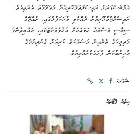
އެމްބެސެޑަރަށް ރައީސުލްޖުމްހޫރިއްޔާ މަޢުލޫމާތު އެރުވިއެވެ.
ރައީސުލްޖުމްހޫރިއްޔާ ދެއްކެވި ވާހަކަފުޅުގައި، ރާއްޖޭގެ
ސިޔާސީ މަސްރަޙު ހަމައަކަށް އެޅުވުމަށްޓަކައި، ރައްޔިތުންގެ
މަޖިލީހުގެ ތެރެއިން މަސައްކަތް ކުރިއަށް ގެންދިޔުމުގެ
މުހިންމުކަން ފާހަގަކުރެއްވިއެވެ.
ޝެއަރ:
އިތުރު ފޮޓޯތައް