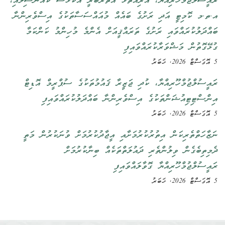
ރައީސުލްޖުމްހޫރިއްޔާ، އަރިއަތޮޅު އުތުރުބުރީ އުކުޅަސް ކައުންސިލާއި،
އ.ތ.މ ކޮމިޓީ އަދި ރަށުގެ ބައެއް މުއައްސަސާތަކުގެ އިސްވެރިންނާ
ބައްދަލުކުރައްވައި ރަށުގެ ތަރައްޤީއަށް އެންމެ މުހިންމު ކަންކަމާ
ގުޅޭގޮތުން މަޝްވަރާކުރައްވައިފި
5 އޮގަސްޓް 2026, ޚަބަރު
ރައީސުލްޖުމްހޫރިއްޔާ، ކުދި ޖަޒީރާ ޤައުމުތަކުގެ ސުޕްރީމް އޮޑިޓް
އިންސްޓިޓިއުޝަންތަކުގެ އިސްވެރިންނާ ބައްދަލުކުރައްވައިފި
5 އޮގަސްޓް 2026, ޚަބަރު
ނަޒާހަތްތެރިކަން އިތުރުކުރުމަށާއި އީޖާދުކުރުމަށް ވުނަކުރުން މަތީ
ދެމިތިބެގެން ވިލުންތެރި ދައުލަތްތަކެއް ބިނާކުރުމަށް
ރައީސުލްޖުމްހޫރިއްޔާ ގޮވާލައްވައިފި
5 އޮގަސްޓް 2026, ޚަބަރު