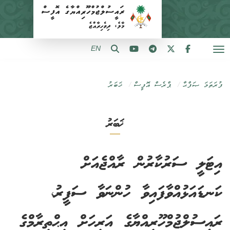
EN
ފުރަތަމަ ޞަފްޙާ
ޕްރެސް އޮފީސް
ޚަބަރު
ޚަބަރު
އިޓަލީ ސަރުކާރުން ރާއްޖެއަށް
ކަނޑައަޅުއްވާފައިވާ ހުންނަވާ ސަފީރު،
ރައީސުލްޖުމްހޫރިއްޔާގެ އަރިހަށް އިޙްތިރާމްގެ