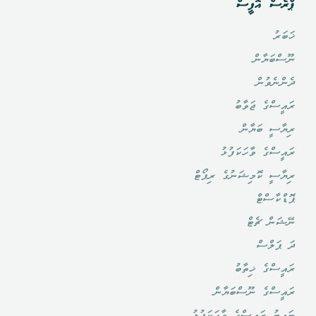
ޕްރެސް އޮފީސް
ޚަބަރު
ނޫސްބަޔާން
ދެންނެވުން
ރައީސްގެ ޖަވާބު
ރިޔާސީ ބަޔާން
ރައީސްގެ ވާހަކަފުޅު
ރިޔާސީ ކޮމިޝަނުގެ ރިޕޯޓް
ޕޮޑްކާސްޓް
ނޭޝަން ޗެޓް
ދަ ޕަލްސް
ރައީސްގެ ޚިތާބު
ރައީސްގެ ނޫސްބަޔާން