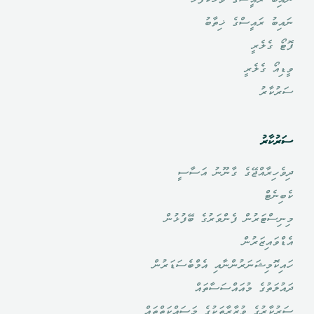
ނައިބު ރައީސްގެ ވާހަކަފުޅު
ނައިބު ރައީސްގެ ޚިތާބު
ފޮޓޯ ގެލެރީ
ވީޑިއޯ ގެލެރީ
ސަރުކާރު
ސަރުކާރު
ދިވެހިރާއްޖޭގެ ގާނޫނު އަސާސީ
ކެބިނެޓް
މިނިސްޓަރުން ފެންވަރުގެ ބޭފުޅުން
އެޑްވައިޒަރުން
ހައިކޮމިޝަނަރުންނާއި އެމްބެސަޑަރުން
ދައުލަތުގެ މުއައްސަސާތައް
ސަރުކާރުގެ ވުޒާރާތަކުގެ މަސައްކަތްތައް