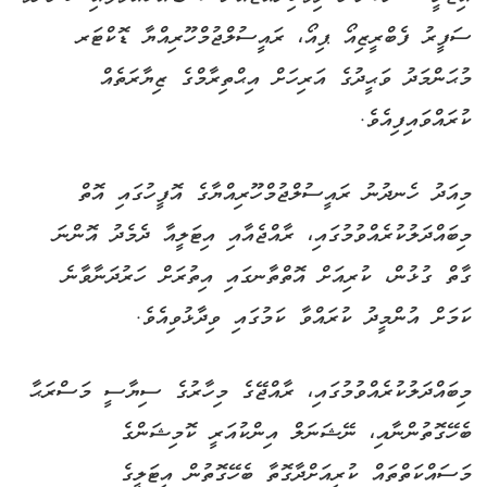
ސަފީރު ފެބްރީޒިއޯ ޕިއޯ، ރައީސުލްޖުމްހޫރިއްޔާ ޑޮކްޓަރ
މުޙަންމަދު ވަޙީދުގެ އަރިހަށް އިޙްތިރާމްގެ ޒިޔާރަތެއް
ކުރައްވައިފިއެވެ.
މިއަދު ހެނދުނު ރައީސުލްޖުމްހޫރިއްޔާގެ އޮފީހުގައި އޮތް
މިބައްދަލުކުރެއްވުމުގައި، ރާއްޖެއާއި އިޓަލީއާ ދެމެދު އޮންނަ
ގާތް ގުޅުން، ކުރިއަށް އޮތްތާނގައި އިތުރަށް ހަރުދަނާވާނެ
ކަމަށް އުންމީދު ކުރައްވާ ކަމުގައި ވިދާޅުވިއެވެ.
މިބައްދަލުކުރެއްވުމުގައި، ރާއްޖޭގެ މިހާރުގެ ސިޔާސީ މަސްރަޙާ
ބެހޭގޮތުންނާއި، ނޭޝަނަލް އިންކުއަރީ ކޮމިޝަންގެ
މަސައްކަތްތައް ކުރިއަށްދާގޮތާ ބެހޭގޮތުން އިޓަލީގެ