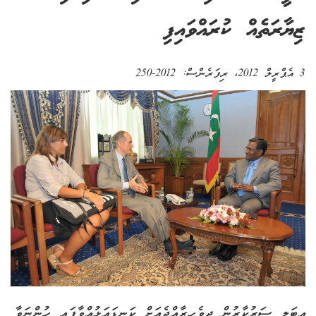
ޒިޔާރަތެއް ކުރައްވައިފި
3 އެޕްރީލް 2012
، ރިފަރެންސް:
2012-250
އިޓަލީ ސަރުކާރުން ދިވެހިރާއްޖެއަށް ކަނޑައަޅުއްވާފައި ހުންނަވާ