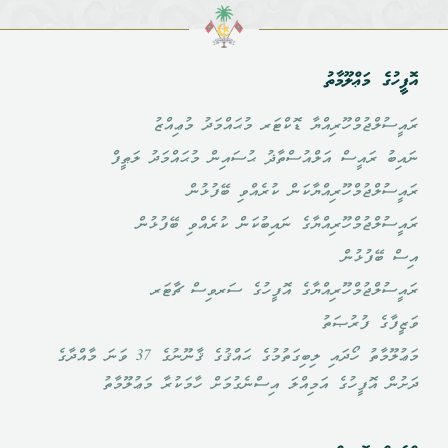
އޮފީހުގެ މަޢްލޫމާތު
ރައީސުލްޖުމްހޫރިއްޔާ ޑޮކްޓަރ މުޙައްމަދު މުޢިއްޒު
ނައިބު ރައީސް އަލްއުސްތާޛު ޙުސައިން މުޙައްމަދު ލަޠީފް
ރައީސުލްޖުމްހޫރިއްޔާކަން ކުރެއްވި ބޭފުޅުން
ރައީސުލްޖުމްހޫރިއްޔާގެ ނައިބުކަން ކުރެއްވި ބޭފުޅުން
އިސް ބޭފުޅުން
ރައީސުލްޖުމްހޫރިއްޔާގެ އޮފީހުގެ ސަރވިސް ޗާޓަރ
ވަޒީފާގެ ފުރުޞަތު
މަޢުލޫމާތު ހޯދައި ލިބިގަތުމުގެ ޙައްޤުގެ ޤާނޫނުގެ 37 ވަނަ މާއްދާގެ
ދަށުން އޮފީހުގެ އަމިއްލަ އިސްނެގުމަށް ހާމަކުރާ މަޢުލޫމާތު