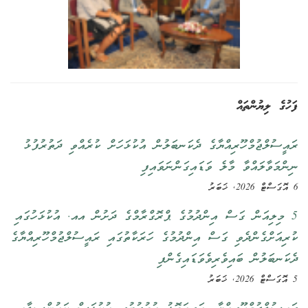
ފަހުގެ ލިޔުންތައް
ރައީސުލްޖުމްހޫރިއްޔާގެ ދެކަނބަލުން އުކުޅަހަށް ކުރެއްވި ދަތުރުފުޅު
ނިންމަވާލައްވާ މާލެ ވަޑައިގަންނަވައިފި
6 އޮގަސްޓް 2026, ޚަބަރު
5 މިލިއަން ގަސް އިންދުމުގެ ޕްރޮގްރާމްގެ ދަށުން އއ. އުކުޅަހުގައި
ކުރިއަށްގެންދެވި ގަސް އިންދުމުގެ ހަރަކާތުގައި ރައީސުލްޖުމްހޫރިއްޔާގެ
ދެކަނބަލުން ބައިވެރިވެވަޑައިގެންފި
5 އޮގަސްޓް 2026, ޚަބަރު