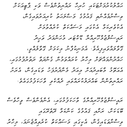
ޙައްލުކުރުމަށްޓަކައި ހުރިހާ ރައްޔިތުންވެސް ވަކި ޕާޓީއަކަށް
ވިސްނުމެއްނެތި ޤައުމުގެ މަޞްލަޙަތު ކުރިއަރުވައިގެން،
އެކުވެރިކަމާ އެކުގައި މަސައްކަތް ކުރެއްވުމަށް
ރައީސުލްޖުމްހޫރިއްޔާ ޑޮކްޓަރ މުޙަންމަދު ވަޙީދު
ގޮވާލައްވައިފިއެވެ. އެމަނިކުފާނު މިކަމަށް ގޮވާލެއްވީ،
ހައްދުންމައްޗަށް މިހާރު ކުރައްވަމުން ގެންދަވާ ދަތުރުފުޅުގައި،
އެއަތޮޅު މާބައިދުއަށް މިއަދު މެންދުރުފަހު ވަޑައިގެން، އެރަށު
ރައްޔިތުންނާ ބައްދަލުކުރައްވައި ދެއްކެވި ވާހަކަފުޅުގައެވެ.
ރައީސުލްޖުމްހޫރިއްޔާގެ ވާހަކަފުޅުގައި، އެންމެންވެސް ވީހާވެސް
ބޮޑަކަށް، ރަށާއި ޤައުމުގެ ކަންކަމާ ދޭތެރޭގައި
ވިސްނާވަޑައިގެން، އެކީގައި މަސައްކަތް ކުރެވިއްޖެނަމަ، މިހާރު