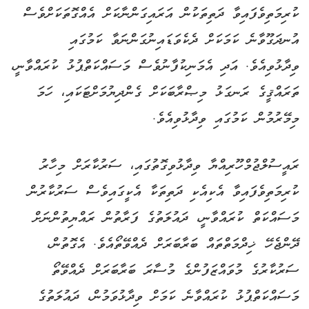
ކުރިމަތިވެފައިވާ ދަތިތަކުން އަރައިގަންނާކަށް އެއްގޮތަކަށްވެސް
އުނދަގޫވާނެ ކަމަކަށް ދެކެވަޑައިނުގަންނަވާ ކަމުގައި
ވިދާޅުވިއެވެ. އަދި އެމަނިކުފާނުވެސް މަސައްކަތްޕުޅު ކުރައްވާނީ،
ތަރައްޤީގެ ރަނގަޅު މިޞްރާބަކަށް ގެންދިޔުމަށްޓަކައި، ހަމަ
މިމޭރުމުން ކަމުގައި ވިދާޅުވިއެވެ.
ރައީސުލްޖުމްހޫރިއްޔާ ވިދާޅުވިގޮތުގައި، ސަރުކާރަށް މިހާރު
ކުރިމަތިވެފައިވާ އެކިއެކި ދަތިތަކާ އެކީގައިވެސް ސަރުކާރުން
މަސައްކަތް ކުރައްވާނީ، ދައުލަތުގެ ފަރާތުން ރައްޔިތުންނަށް
ދޭންޖެހޭ ޚިދްމަތްތައް ބަރާބަރަށް ދެއްވޭތޯއެވެ. އެގޮތުން،
ސަރުކާރުގެ މުވައްޒަފުންގެ މުސާރަ ބަރާބަރަށް ދެއްވޭތޯ
މަސައްކަތްޕުޅު ކުރައްވާނެ ކަމަށް ވިދާޅުވަމުން، ދައުލަތުގެ