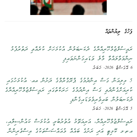
ފަހުގެ ލިޔުންތައް
ރައީސުލްޖުމްހޫރިއްޔާގެ ދެކަނބަލުން އުކުޅަހަށް ކުރެއްވި ދަތުރުފުޅު
ނިންމަވާލައްވާ މާލެ ވަޑައިގަންނަވައިފި
6 އޮގަސްޓް 2026, ޚަބަރު
5 މިލިއަން ގަސް އިންދުމުގެ ޕްރޮގްރާމްގެ ދަށުން އއ. އުކުޅަހުގައި
ކުރިއަށްގެންދެވި ގަސް އިންދުމުގެ ހަރަކާތުގައި ރައީސުލްޖުމްހޫރިއްޔާގެ
ދެކަނބަލުން ބައިވެރިވެވަޑައިގެންފި
5 އޮގަސްޓް 2026, ޚަބަރު
ރައީސުލްޖުމްހޫރިއްޔާ، އަރިއަތޮޅު އުތުރުބުރީ އުކުޅަސް ކައުންސިލާއި،
އ.ތ.މ ކޮމިޓީ އަދި ރަށުގެ ބައެއް މުއައްސަސާތަކުގެ އިސްވެރިންނާ