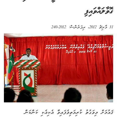
ގޮވާލައްވައިފި
31 މާރިޗު 2012
، ރިފަރެންސް:
2012-240
ޤައުމަށް މިވަގުތު ކުރިމަތިވެފައިވާ އެކިއެކި ކަންކަން