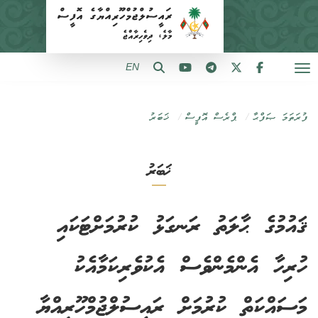
EN
ފުރަތަމަ ޞަފްޙާ
ޕްރެސް އޮފީސް
ޚަބަރު
ޚަބަރު
ޤައުމުގެ ޙާލަތު ރަނގަޅު ކުރުމަށްޓަކައި
ހުރިހާ އެންމެންވެސް އެކުވެރިކަމާއެކު
މަސައްކަތް ކުރުމަށް ރައީސުލްޖުމްހޫރިއްޔާ