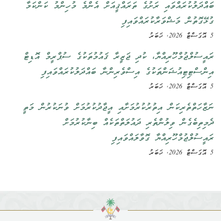
ބައްދަލުކުރައްވައި ރަށުގެ ތަރައްޤީއަށް އެންމެ މުހިންމު ކަންކަމާ
ގުޅޭގޮތުން މަޝްވަރާކުރައްވައިފި
5 އޮގަސްޓް 2026, ޚަބަރު
ރައީސުލްޖުމްހޫރިއްޔާ، ކުދި ޖަޒީރާ ޤައުމުތަކުގެ ސުޕްރީމް އޮޑިޓް
އިންސްޓިޓިއުޝަންތަކުގެ އިސްވެރިންނާ ބައްދަލުކުރައްވައިފި
5 އޮގަސްޓް 2026, ޚަބަރު
ނަޒާހަތްތެރިކަން އިތުރުކުރުމަށާއި އީޖާދުކުރުމަށް ވުނަކުރުން މަތީ
ދެމިތިބެގެން ވިލުންތެރި ދައުލަތްތަކެއް ބިނާކުރުމަށް
ރައީސުލްޖުމްހޫރިއްޔާ ގޮވާލައްވައިފި
5 އޮގަސްޓް 2026, ޚަބަރު