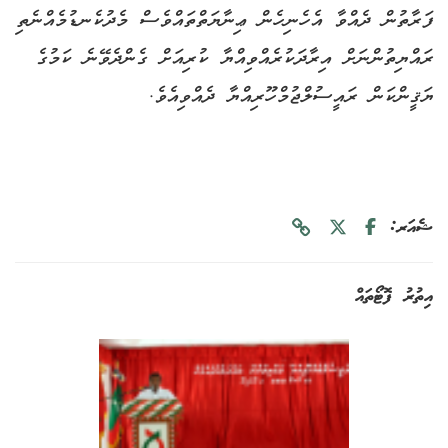
ފަރާތުން ދެއްވާ އެހެނިހެން ޢިނާޔަތްތައްވެސް މެދުކެނޑުމެއްނެތި
ރައްޔިތުންނަށް އިރާދަކުރެއްވިއްޔާ ކުރިއަށް ގެންދެވޭނެ ކަމުގެ
ޔަޤީންކަން ރައީސުލްޖުމްހޫރިއްޔާ ދެއްވިއެވެ.
ޝެއަރ:
އިތުރު ފޮޓޯތައް