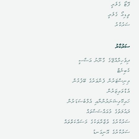
ފޮޓޯ ގެލެރީ
ވީޑިއޯ ގެލެރީ
ސަރުކާރު
ސަރުކާރު
ދިވެހިރާއްޖޭގެ ގާނޫނު އަސާސީ
ކެބިނެޓް
މިނިސްޓަރުން ފެންވަރުގެ ބޭފުޅުން
އެޑްވައިޒަރުން
ހައިކޮމިޝަނަރުންނާއި އެމްބެސަޑަރުން
ދައުލަތުގެ މުއައްސަސާތައް
ސަރުކާރުގެ ވުޒާރާތަކުގެ މަސައްކަތްތައް
ސަރުކާރުގެ އޮނިގަނޑު