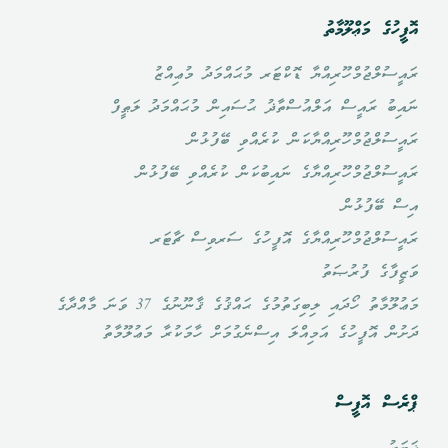
އޮފީހުގެ މަޢްލޫމާތު
ރައީސުލްޖުމްހޫރިއްޔާ ޑޮކްޓަރ މުޙައްމަދު މުޢިއްޒު
ނައިބު ރައީސް އަލްއުސްތާޛު ޙުސައިން މުޙައްމަދު ލަޠީފް
ރައީސުލްޖުމްހޫރިއްޔާކަން ކުރެއްވި ބޭފުޅުން
ރައީސުލްޖުމްހޫރިއްޔާގެ ނައިބުކަން ކުރެއްވި ބޭފުޅުން
އިސް ބޭފުޅުން
ރައީސުލްޖުމްހޫރިއްޔާގެ އޮފީހުގެ ސަރވިސް ޗާޓަރ
ވަޒީފާގެ ފުރުޞަތު
މަޢުލޫމާތު ހޯދައި ލިބިގަތުމުގެ ޙައްޤުގެ ޤާނޫނުގެ 37 ވަނަ މާއްދާގެ
ދަށުން އޮފީހުގެ އަމިއްލަ އިސްނެގުމަށް ހާމަކުރާ މަޢުލޫމާތު
ޕްރެސް އޮފީސް