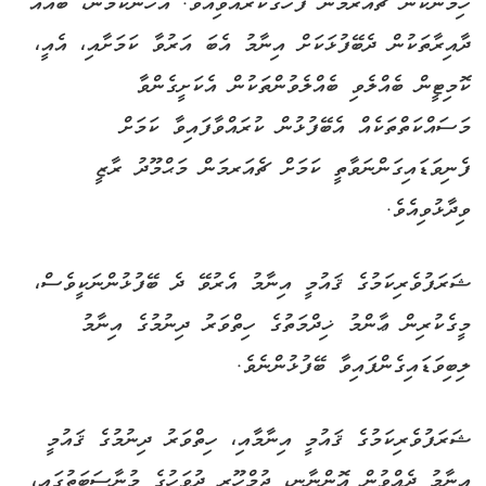
ހިމެނޭކަން ޗެއަރމަން ފާހަގަކުރެއްވިއެވެ. އެހެންކަމުން، ބައެއް
ދާއިރާތަކުން ދެބޭފުޅަކަށް އިނާމު އެބަ އަރުވާ ކަމަށާއި، އެއީ،
ކޮމިޓީން ބެއްލެވި ބެއްލެވުންތަކުން އެކަށީގެންވާ
މަސައްކަތްތަކެއް އެބޭފުޅުން ކުރައްވާފައިވާ ކަމަށް
ފެނިވަޑައިގަންނަވާތީ ކަމަށް ޗެއަރމަން މަޙްމޫދު ރާޒީ
ވިދާޅުވިއެވެ.
ޝަރަފުވެރިކަމުގެ ޤައުމީ އިނާމު އެރުވޭ ދެ ބޭފުޅުންނަކީވެސް،
މީގެކުރިން ޢާންމު ޚިދްމަތުގެ ހިތްވަރު ދިނުމުގެ އިނާމު
ލިބިވަޑައިގެންފައިވާ ބޭފުޅުންނެވެ.
ޝަރަފުވެރިކަމުގެ ޤައުމީ އިނާމާއި، ހިތްވަރު ދިނުމުގެ ޤައުމީ
އިނާމު ދެއްވުން އޮންނާނީ، ޖުމްހޫރީ ދުވަހުގެ މުނާސަބަތުގައި،