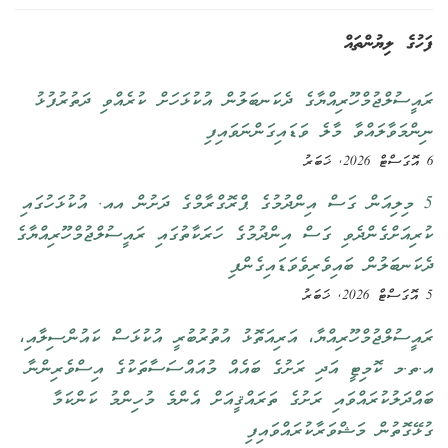
ފަހުގެ ލިޔުންތައް
ރައީސުލްޖުމްހޫރިއްޔާގެ ދެކަނބަލުން އުކުޅަހަށް ކުރެއްވި ދަތުރުފުޅު
ނިންމަވާލައްވާ މާލެ ވަޑައިގަންނަވައިފި
6 އޮގަސްޓް 2026, ޚަބަރު
5 މިލިއަން ގަސް އިންދުމުގެ ޕްރޮގްރާމްގެ ދަށުން އއ. އުކުޅަހުގައި
ކުރިއަށްގެންދެވި ގަސް އިންދުމުގެ ހަރަކާތުގައި ރައީސުލްޖުމްހޫރިއްޔާގެ
ދެކަނބަލުން ބައިވެރިވެވަޑައިގެންފި
5 އޮގަސްޓް 2026, ޚަބަރު
ރައީސުލްޖުމްހޫރިއްޔާ، އަރިއަތޮޅު އުތުރުބުރީ އުކުޅަސް ކައުންސިލާއި،
އ.ތ.މ ކޮމިޓީ އަދި ރަށުގެ ބައެއް މުއައްސަސާތަކުގެ އިސްވެރިންނާ
ބައްދަލުކުރައްވައި ރަށުގެ ތަރައްޤީއަށް އެންމެ މުހިންމު ކަންކަމާ
ގުޅޭގޮތުން މަޝްވަރާކުރައްވައިފި