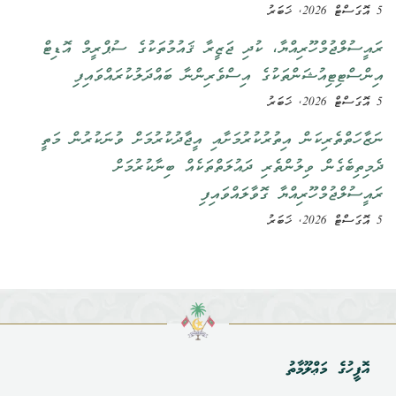
5 އޮގަސްޓް 2026, ޚަބަރު
ރައީސުލްޖުމްހޫރިއްޔާ، ކުދި ޖަޒީރާ ޤައުމުތަކުގެ ސުޕްރީމް އޮޑިޓް
އިންސްޓިޓިއުޝަންތަކުގެ އިސްވެރިންނާ ބައްދަލުކުރައްވައިފި
5 އޮގަސްޓް 2026, ޚަބަރު
ނަޒާހަތްތެރިކަން އިތުރުކުރުމަށާއި އީޖާދުކުރުމަށް ވުނަކުރުން މަތީ
ދެމިތިބެގެން ވިލުންތެރި ދައުލަތްތަކެއް ބިނާކުރުމަށް
ރައީސުލްޖުމްހޫރިއްޔާ ގޮވާލައްވައިފި
5 އޮގަސްޓް 2026, ޚަބަރު
އޮފީހުގެ މަޢްލޫމާތު