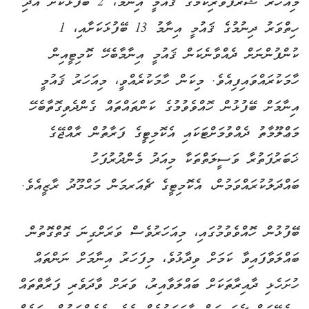
މިއަހަރު ޝަރަފުވެރިކަމުގެ ޤައުމީ އިނާމު، 2 ބޭފުޅަކަށް އަދި
ހިތްވަރު ދިނުމުގެ ޤައުމީ އިނާމު 13 ބޭފުޅަކަށާއި، 1
ކުންފުންނަށް ދެއްވާނެކަން ޤައުމީ އިނާމާބެހޭ ކޮމިޓީއިން
ހާމަކުރައްވައިފިއެވެ. މިކަން ހާމަކުރެއްވީ، މިއަހަރު ޤައުމީ
އިނާމަށް ބޭފުޅުން ހޮއްވެވުމުގެ ކަންތައްތައް ގެންދެވިގޮތާބެހޭ
މަޢްލޫމާތު ދެއްވުމަށްޓަކައި އެކޮމިޓީގެ ފަރާތުން ރާއްޖޭގެ
ޚަބަރުފަތުރާ ވަސީލަތްތަކާ މިއަދު މެންދުރުފަހު
ބައްދަލުކުރައްވަމުން، އެކޮމިޓީގެ ޗެއަރމަން މަޙްމޫދު ރާޒީއެވެ.
ބޭފުޅުން ހޮއްވެވުމުގައި، މިއަހަރުވެސް ވަރަށްގިނަ ގޮތްގޮތުން
ބައްލަވާފައިވާ ކަމަށް ވިދާޅުވެ، މިފަހަރު އިނާމަށް ނަންތައް
ހުށަހެޅި ދާއިރާތަކަށް ބައްލަވާއިރު، ވަރަށް ވާދަވެރި ފަރާތްތައް