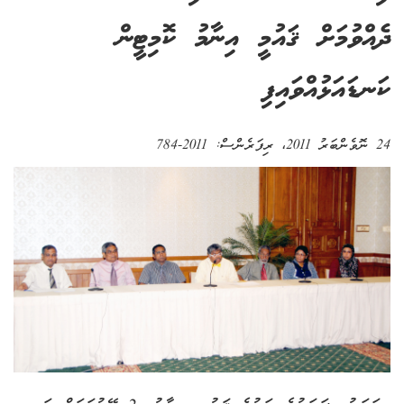
ދެއްވުމަށް ޤައުމީ އިނާމު ކޮމިޓީން
ކަނޑައަޅުއްވައިފި
24 ނޮވެންބަރު 2011
، ރިފަރެންސް:
2011-784