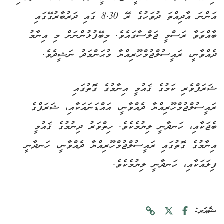
އަންނަ އާދިއްތަ ދުވަހުގެ ރޭ 8.30 ގައި ދަރުބާރުގޭގައި
ބާއްވަވާ ރަސްމީ ޖަލްސާގައެވެ. މިބޭފުޅުންނަށް މި އިނާމު
ދެއްވާނީ، ރައީސުލްޖުމްހޫރިއްޔާ މުޙަންމަދު ނަޝީދެވެ.
ޝަރަފްވެރި ކަމުގެ ޤައުމީ އިނާމުގެ ގޮތުގައި
ރައީސުލްޖުމްހޫރިއްޔާ ދެއްވާނީ، އައްޑަނައަކާއި، ޝަރަފްގެ
ބެޖަކާއި، ހަނދާނީ ލިޔުމެކެވެ. ހިތްވަރު ދިނުމުގެ ޤައުމީ
އިނާމުގެ ގޮތުގައި ރައީސުލްޖުމްހޫރިއްޔާ ދެއްވާނީ، ހަނދާނީ
ފިލައަކާއި، ހަނދާނީ ލިޔުމެކެވެ.
ޝެއަރ: