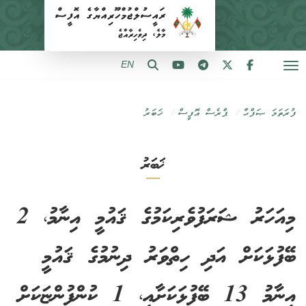
EN
ފުރަތަމަ ޞަފްޙާ
ޕްރެސް އޮފީސް
ޚަބަރު
ޚަބަރު
މިއަހަރު ޝަރަފުވެރިކަމުގެ ޤައުމީ އިނާމު، 2
ބޭފުޅަކަށް އަދި ހިތްވަރު ދިނުމުގެ ޤައުމީ
އިނާމު 13 ބޭފުޅަކަށާއި، 1 ކުންފުންޏަކަށް