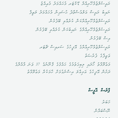
ރައީސުލްޖުމްހޫރިއްޔާ ޑޮކްޓަރ މުޙައްމަދު މުޢިއްޒު
ނައިބު ރައީސް އަލްއުސްތާޛު ޙުސައިން މުޙައްމަދު ލަޠީފް
ރައީސުލްޖުމްހޫރިއްޔާކަން ކުރެއްވި ބޭފުޅުން
ރައީސުލްޖުމްހޫރިއްޔާގެ ނައިބުކަން ކުރެއްވި ބޭފުޅުން
އިސް ބޭފުޅުން
ރައީސުލްޖުމްހޫރިއްޔާގެ އޮފީހުގެ ސަރވިސް ޗާޓަރ
ވަޒީފާގެ ފުރުޞަތު
މަޢުލޫމާތު ހޯދައި ލިބިގަތުމުގެ ޙައްޤުގެ ޤާނޫނުގެ 37 ވަނަ މާއްދާގެ
ދަށުން އޮފީހުގެ އަމިއްލަ އިސްނެގުމަށް ހާމަކުރާ މަޢުލޫމާތު
ޕްރެސް އޮފީސް
ޚަބަރު
ނޫސްބަޔާން