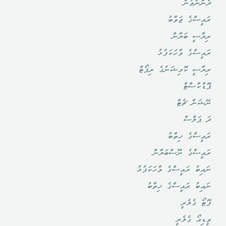
ދެންނެވުން
ރައީސްގެ ޖަވާބު
ރިޔާސީ ބަޔާން
ރައީސްގެ ވާހަކަފުޅު
ރިޔާސީ ކޮމިޝަނުގެ ރިޕޯޓް
ޕޮޑްކާސްޓް
ނޭޝަން ޗެޓް
ދަ ޕަލްސް
ރައީސްގެ ޚިތާބު
ރައީސްގެ ނޫސްބަޔާން
ނައިބު ރައީސްގެ ވާހަކަފުޅު
ނައިބު ރައީސްގެ ޚިތާބު
ފޮޓޯ ގެލެރީ
ވީޑިއޯ ގެލެރީ