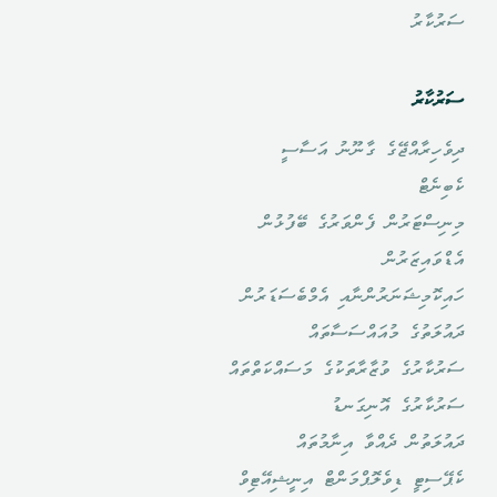
ސަރުކާރު
ސަރުކާރު
ދިވެހިރާއްޖޭގެ ގާނޫނު އަސާސީ
ކެބިނެޓް
މިނިސްޓަރުން ފެންވަރުގެ ބޭފުޅުން
އެޑްވައިޒަރުން
ހައިކޮމިޝަނަރުންނާއި އެމްބެސަޑަރުން
ދައުލަތުގެ މުއައްސަސާތައް
ސަރުކާރުގެ ވުޒާރާތަކުގެ މަސައްކަތްތައް
ސަރުކާރުގެ އޮނިގަނޑު
ދައުލަތުން ދެއްވާ އިނާމުތައް
ކެޕޭސިޓީ ޑިވެލޮޕްމަންޓް އިނީޝިއޭޓިވް