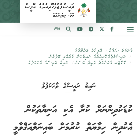
EN
ފުރަތަމަ ޞަފްޙާ
އޮފީހުގެ މަޢްލޫމާތު
ރައީސުލްޖުމްހޫރިއްޔާގެ ނައިބުކަން ކުރެއްވި ބޭފުޅުން
ޑޮކްޓަރ މުޙަންމަދު ވަޙީދު ޙަސަން
ނައިބު ރައީސްގެ ވާހަކަފުޅު
ނައިބު ރައީސްގެ ވާހަކަފުޅު
ކުޑަކުދިންނަށް ކުރާ އެކި އަނިޔާތަކުން
އެކުދިން ހިމާޔަތް ކުރުމަށް ބައިނަލްއަޤްވާމީ