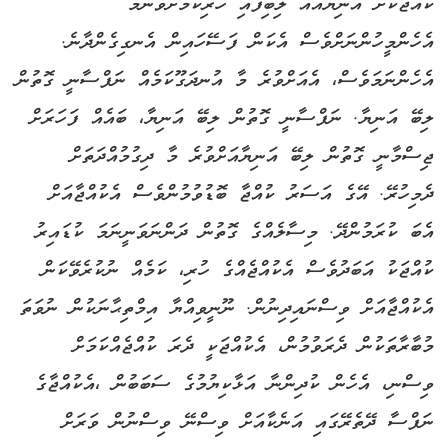
ކުއްޖަކަށް އަނިޔާއެއް ލިބިފައި ހުރިކަމަށްވާނަމަ
އެހެންމީހުންނަށްވެސް އެކަން ފަސޭހައިން އެނގިގެންދާނެ.
އެހެންނަމަވެސް، އެއަށްވުރެ މާ އުނދަގޫކަމެއް ނަފްސާނީ ގޮތުން
ލިބޭ އަނިޔާ. ނަފްސާނީ ގޮތުން ލިބޭ އަނިޔާ، ބައެއް ފަހަރަށް
ޖިސްމާނީ ގޮތުން ލިބޭ އަނިޔާއަށްވުރެ މާ ދިގުމުއްދަތަށް
ދެމިހުރޭ. އޭގެ އަސަރު ކުއްޖާ ބޮޑުވުމުންވެސް އެކުއްޖާއަށް
އެބަ ކުރަމުންދޭ. މިސާލެއްގެ ގޮތުން ދަންނަވަނީނަމަ ކުޑައިރު
ކުއްޖަކު އަބަދުވެސް އެކުއްޖެއްގެ ހުރި، ކަމެއް ނުކުރެވޭކަން
އެކުއްޖާއަށް ވިސްނައިދިނުން. ނޫނީވިއްޔާ އިމްތިޙާނަކުން ނުވަތަ
މުބާރާތަކުން ދެރަވުމުން، އެކުއްޖަކީ ދެރަ ކުއްޖެއްކަމަށް
ވިސްނި، އެހެން ކުދިންނާ އަޅާކިޔުމުގެ ސަބަބުން ،އެކުއްޖާގެ
ނަފްސާ ދޭތެރޭގައި އަނެކާއަށް ވިސްނޭ ވިސްނުން ވަރަށް