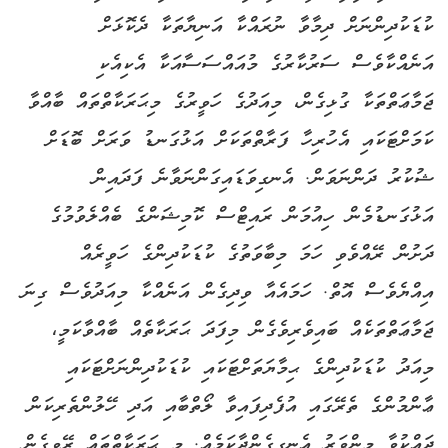
ކުޑަކުދިންނަށް ދިމާވާ ނުރައްކާ އަނިޔާތަކާ ދެކޮޅަށް
އަނެއްކާވެސް ސަރުކާރުގެ މުއައްސަސާއަކާ އެކިއެކި
ޖަމާޢަތްތަކާ ގުޅިގެން، މިއަދުގެ ހަވީރުގެ މިޙަރަކާތްތައް ބާއްވާ
ކަމަށްޓަކައި އެހުރިހާ ފަރާތްތަކަށް އަޅުގަނޑު ވަރަށް ބޮޑަށް
ޝުކުރު ދަންނަވަން. އެނގިވަޑައިގަންނަވާނެ ފަދައިން
އަޅުގަނޑުމެން ހިއުމަން ރައިޓްސް ކޮމިޝަންގެ ބެއްލެވުމުގެ
ދަށުން ރޭއްވެވި ހަމަ މިބާވަތުގެ ކުޑަކުދިންގެ ހަވީރެއް
އިއްޔެވެސް އޮތް. ހަމައެއާ ވިދިގެން އަނެއްކާ މިއަދުވެސް ގިނަ
ޖަމާޢަތްތަކެއް ބައިވެރިވެގެން މިފަދަ ޙަރަކާތެއް ބާއްވާކަމީ،
މިއަދު ކުޑަކުދިންގެ ޙިމާޔަތަށްޓަކައި ކުޑަކުދިންނަށްޓަކައި
ޢާންމުންގެ ތެރޭގައި އުފެދިފައިވާ ލޯތްބާއި އަދި ހޭލުންތެރިކަން
ދައްކުވާ މިންވަރު އެނގިގެންދާކަމެއް. މި ޙަރަކާތްތައް ރޭވިގެން