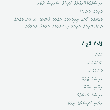
ރައީސުލްޖުމްހޫރިއްޔާގެ އޮފީހުގެ ސަރވިސް ޗާޓަރ
ވަޒީފާގެ ފުރުޞަތު
މަޢުލޫމާތު ހޯދައި ލިބިގަތުމުގެ ޙައްޤުގެ ޤާނޫނުގެ 37 ވަނަ މާއްދާގެ
ދަށުން އޮފީހުގެ އަމިއްލަ އިސްނެގުމަށް ހާމަކުރާ މަޢުލޫމާތު
ޕްރެސް އޮފީސް
ޚަބަރު
ނޫސްބަޔާން
ދެންނެވުން
ރައީސްގެ ޖަވާބު
ރިޔާސީ ބަޔާން
ރައީސްގެ ވާހަކަފުޅު
ރިޔާސީ ކޮމިޝަނުގެ ރިޕޯޓް