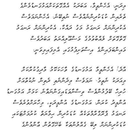
މިދަނީ. އެހެންވީމާ، އަބަދަކު އެއްގޮތަކަށްއަޅުގަނޑުމެންގެ
ތެރެއިން ކުޑަކުދިންނެއްވެސް ނުތިބޭނެ. އެހެންނަމަވެސް
އެކުދިންނަށް ރަނގަޅު މަގު ދައްކާ، އެކުދިންނަށް ރަނގަޅު
ގޮތްގޮތަށް ލެއްބުވުމުގެ މަސްޢޫލިއްޔަތު އަބަދުވެސް
މައިންބަފައިންގެ އިސްތަށިފުޅުގައި އެޅިފައިމިވަނީ.
އާދެ! އެހެންވީމާ އަޅުގަނޑުގެ ވާހަކަކޮޅު މާދިގުކުރާކަށް
މިއަދަކު ނެތީމު. ނަމަވެސް މިދެންނެވި ދެތިން ނުކުތާއަށް
ހުރިހާ ބޭފުޅުންވެސް ވިސްނާވަޑައިގަންނަވާނެ ކަމަށް އަޅުގަނޑު
އުންމީދު ކުރަން. އަޅުގަނޑުގެ އުންމީދަކީ، މިހާރަށްވުރެވެސް
ރަނގަޅު ޕްރޮގްރާމްތަކެއް ކުޑަކުދިން ޙިމާޔަތް ކުރުމަށްޓަކައި
ކުޑަކުދިންނަށް ލިބޭ ގެއްލުންތަކާ ބެހޭގޮތުން ޢާންމުންގެ