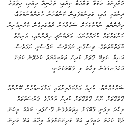
ކޮށްފިނަމަ އެކަމާ މަރްޙަބާ ކިޔައި، ތަހުނިޔާ ކިޔައި، ހިތްވަރު
ދިނުމަކީ އެއީ، މައިންބަފައިން ކޮންމެހެން ކުރަންވާނެކަމެއް.
މިދެންނެވި ނުކުތާތަކަށް ސަމާލުކަން ދެއްވައިގެން ބެލެނިވެރިން
ކަންތައްތައް ކުރައްވާނަމަ، އަދަބުނުދީ މިދެންނެވީ، އަނިޔާވާ
ބާވަތްބާވަތުގެ، ޖިސްމާނީ ނަމަވެސް، ނަފްސާނީ ނަމަވެސް،
އަނިޔާ ނުލިބޭ ގޮތަށް ކުދިން ތަރުބިއްޔަތު ކުރެވޭނެ ކަމަށް
އަޅުގަނޑުމެން މިހާރު މި ގަބޫލުކުރަނީ.
ޝައްކެއްނެތް. ކުރިއާ އަޅާބަލާއިރުގައި އަޅުގަނޑުމެން ބޭނުންވާ
ގޮތްގޮތަށް ނޫން ގޮތްގޮތަށް ކުދިން އުޅުމުގެ ފުރުސަތުތައް
މިހާރު މިވަނީ މާބޮޑަށް އިތުރުވެގެން ގޮސްފައި. ބައެއް މީހުން
ދެކޭ ކަހަލަ ކުރީގައި އުޅޭ ކުދިންނަށްވުރެ މިހާރު އުޅޭ ކުދިން