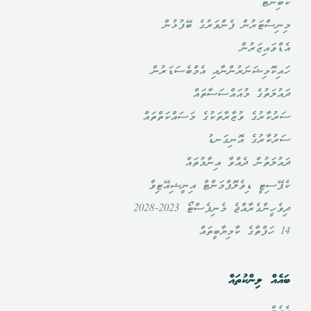
ކެބިނެޓް
މިނިސްޓަރުން ފެންވަރުގެ ބޭފުޅުން
އެޑްވައިޒަރުން
ހައިކޮމިޝަނަރުންނާއި އެމްބެސަޑަރުން
ދައުލަތުގެ މުއައްސަސާތައް
ސަރުކާރުގެ ވުޒާރާތަކުގެ މަސައްކަތްތައް
ސަރުކާރުގެ އޮނިގަނޑު
ދައުލަތުން ދެއްވާ އިނާމުތައް
ކެޕޭސިޓީ ޑިވެލޮޕްމަންޓް އިނީޝިއޭޓިވް
ދިވެހީންގެރާއްޖެ މެނިފެސްޓޯ 2023-2028
14 ހަފްތާގެ ކާމިޔާބީތައް
ބައެއް ލިންކުތައް