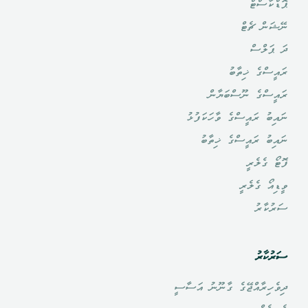
ޕޮޑްކާސްޓް
ނޭޝަން ޗެޓް
ދަ ޕަލްސް
ރައީސްގެ ޚިތާބު
ރައީސްގެ ނޫސްބަޔާން
ނައިބު ރައީސްގެ ވާހަކަފުޅު
ނައިބު ރައީސްގެ ޚިތާބު
ފޮޓޯ ގެލެރީ
ވީޑިއޯ ގެލެރީ
ސަރުކާރު
ސަރުކާރު
ދިވެހިރާއްޖޭގެ ގާނޫނު އަސާސީ