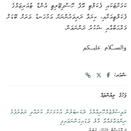
ކަމަށްޓަކައި ފެކަލްޓީ އޮފް ހޮސްޕިޓޭލިޓީ އެންޑް ޓުއަރިޒަމްގެ
ފެކަލްޓީއަށާއި، ކިޔަވާ ދަރިވަރުންނަށް އަޅުގަނޑު ވަރަށް ބޮޑަށް
މަރްޙަބާއާއި ޝުކުރު ދަންނަވަން.
والســّلام عليــكم
ޝެއަރ:
ފަހުގެ ލިޔުންތައް
ރައީސުލްޖުމްހޫރިއްޔާގެ ދެކަނބަލުން އުކުޅަހަށް ކުރެއްވި ދަތުރުފުޅު
ނިންމަވާލައްވާ މާލެ ވަޑައިގަންނަވައިފި
6 އޮގަސްޓް 2026, ޚަބަރު