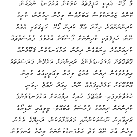
މާ ގޯހޭ. އެއީކީ ޙަޤީޤަތެއް ކަމަކަށް އަޅުގަނޑު ނުދެކެން.
ކޮންމެ ޒަމާނަކުވެސް އަބަދުވެސް މީހުން ހީކުރާނެ، ކުރީގެ
ކުދިންނަށްވުރެ މިހާރު އުޅޭ ކުދިން ގޯހޭ. ޙަޤީޤަތަކީ އެއެއް
ނޫން. ޙަޤީޤަތަކީ ކުދިންނަށް ގޯސްކޮށް އުޅުމުގެ ފުރުސަތުތައް
ކުރިއަށްވުރެ ގިނަވެގެން ދިޔުން. އަޅުގަނޑުމެން ޤަބޫލުނުވާ
ގޮތްގޮތަށް އަޅުގަނޑުމެންގެ ދަރިންނަށް އުޅެވޭނެ ފުރުސަތުތައް
އިތުރުވެގެން ދިޔުން. ރާއްޖެ މިހާރު މިއޮތީކީއެއް ކުރިން
އޮތްގޮތަށް ތަޅުލެވިފައެއް ނޫން. މިއަދު ރާއްޖެ މިވަނީ
ހުޅުވާލެވިފައި. ރާއްޖޭގެ ހުރިހާ ދިމާއަކަށް އަޅުގަނޑުމެންގެ
ކުދިންނަށް ދިޔުމުގެ ފުރުސަތު އެބައޮތް. ޓީވީއާއި ރޭޑިޔޯގެ
ޒަރީޢާއިން ނޫސްތަކުންނާއި މަޖައްލާތަކުން، ދުނިޔޭގެ އެހެން
މީހުން އުޅޭ ނޫޅޭ ގޮތް އަޅުގަނޑުމެންނަށް މިހާރު އެނގެމުން