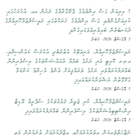
5 މިލިއަން ގަސް އިންދުމުގެ ޕްރޮގްރާމްގެ ދަށުން އއ. އުކުޅަހުގައި
ކުރިއަށްގެންދެވި ގަސް އިންދުމުގެ ހަރަކާތުގައި ރައީސުލްޖުމްހޫރިއްޔާގެ
ދެކަނބަލުން ބައިވެރިވެވަޑައިގެންފި
5 އޮގަސްޓް 2026, ޚަބަރު
ރައީސުލްޖުމްހޫރިއްޔާ، އަރިއަތޮޅު އުތުރުބުރީ އުކުޅަސް ކައުންސިލާއި،
އ.ތ.މ ކޮމިޓީ އަދި ރަށުގެ ބައެއް މުއައްސަސާތަކުގެ އިސްވެރިންނާ
ބައްދަލުކުރައްވައި ރަށުގެ ތަރައްޤީއަށް އެންމެ މުހިންމު ކަންކަމާ
ގުޅޭގޮތުން މަޝްވަރާކުރައްވައިފި
5 އޮގަސްޓް 2026, ޚަބަރު
ރައީސުލްޖުމްހޫރިއްޔާ، ކުދި ޖަޒީރާ ޤައުމުތަކުގެ ސުޕްރީމް އޮޑިޓް
އިންސްޓިޓިއުޝަންތަކުގެ އިސްވެރިންނާ ބައްދަލުކުރައްވައިފި
5 އޮގަސްޓް 2026, ޚަބަރު
ނަޒާހަތްތެރިކަން އިތުރުކުރުމަށާއި އީޖާދުކުރުމަށް ވުނަކުރުން މަތީ