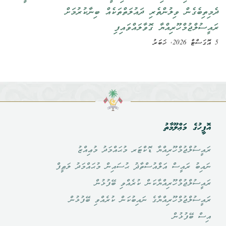
ދެމިތިބެގެން ވިލުންތެރި ދައުލަތްތަކެއް ބިނާކުރުމަށް
ރައީސުލްޖުމްހޫރިއްޔާ ގޮވާލައްވައިފި
5 އޮގަސްޓް 2026, ޚަބަރު
އޮފީހުގެ މަޢްލޫމާތު
ރައީސުލްޖުމްހޫރިއްޔާ ޑޮކްޓަރ މުޙައްމަދު މުޢިއްޒު
ނައިބު ރައީސް އަލްއުސްތާޛު ޙުސައިން މުޙައްމަދު ލަޠީފް
ރައީސުލްޖުމްހޫރިއްޔާކަން ކުރެއްވި ބޭފުޅުން
ރައީސުލްޖުމްހޫރިއްޔާގެ ނައިބުކަން ކުރެއްވި ބޭފުޅުން
އިސް ބޭފުޅުން