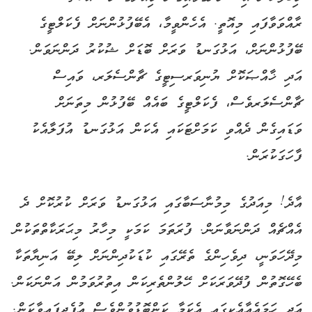
ރާއްވަވާފައި މިއޮތީ. އެހެންވީމާ، އެބޭފުޅުންނަށް ފެކަލްޓީގެ
ބޭފުޅުންނަށް، އަޅުގަނޑު ވަރަށް ބޮޑަށް ޝުކުރު ދަންނަވަން.
އަދި ޚާއްޞަކޮށް ޔުނިވަރސިޓީގެ ޗާންސެލަރ، ވައިސް
ޗާންސެލަރވެސް، ފެކަލްޓީގެ ބައެއް ބޭފުޅުން މިތަނަށް
ވަޑައިގެން ދެއްވި ކަމަށްޓަކައި އެކަން އަޅުގަނޑު އުފަލާއެކު
ފާހަގަކުރަން.
އާދެ! މިއަދުގެ މިމުނާސަބާގައި އަޅުގަނޑު ވަރަށް ކުރުކޮށް ދެ
އެއްޗެއް ދަންނަވާނަން. ފުރަތަމަ ކަމަކީ މިހާރު މިޙަރަކާތްތަކުން
މިދޭހަވަނީ، ދިވެހިންގެ ތެރޭގައި ކުޑަކުދިންނަށް ލިބޭ އަނިޔާތަކާ
ބެހޭގޮތުން ފުދޭވަރަކަށް ހޭލުންތެރިކަން އިތުރުވަމުން އަންނަކަން.
އަދި ހަމައެއާއެކީގައި އެކަމާ ކަންބޮޑުވުންވެސް އުފެދިފައިވާކަން.