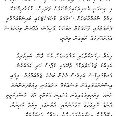
މި ހިނގަނީ އެނގިވަޑައިގަންނަވާނެ ފަދައިން، ކުޑަކުދިންނަށް
ދިމާވާ ނުރައްކާތަކުން ސަލާމަތް ކުރުމަށްޓަކައި ބައިނަލްއަޤްވާމީ
ފެންވަރުގައި ފާހަގަކުރާ ދުވަހަކާ ގުޅިގެން. އެގޮތުން މިއަދުވެސް
އެޙަރަކާތްތައް ރޭވިގެން މިދަނީ.
މިއަދު މިޙަރަކާތުގައި އަޅުގަނޑަށް އެބަ ފެނޭ، ބައިވެރިވާ
އަމިއްލަ ޖަމާޢަތްތަކުގެ ތެރޭގައި ކެޕްސް އަދި ހަމައެހެން
ގަރލްގައިޑްސް އަދިވެސް އެހެން ބައެއް ޖަމާޢަތްތައް. މީގައި
އިސްނަންގަވައިގެން މަސައްކަތް ކުރައްވަނީ ތިޔަބޭފުޅުންނަށް
ދެންމެ ތިޔައިވިވަޑައިގެން ފަދައިން ފެކަލްޓީ އޮފް ހޮސްޕިޓޭލީޓީ
އެންޑް ޓޫރިޒަމްގެ ބޭފުޅުންނާއި، އެތާނގައި ކިޔަވާ ކުދިންނާ.
މިބޭފުޅުން އިސްނަންގަވައިގެން މިއަދުގެ މަސައްކަތް