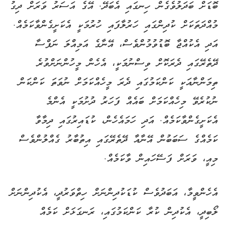
ބޮޑަށް ބަދަލުވެގެން ހިނގައި އެބަދޭ. އޭގެ އަސަރު ވަރަށް ދިގު
މުއްދަތަކަށް ކުދިންގައި ހަރުލާފައި ހުރުމަކީ އެކަށީގެންވާކަމެއް.
އަދި އެކުއްޖާ ބޮޑުވުމުންވެސް، އޭނާގެ އަމިއްލަ ނަފްސާ
ދޭތެރޭގައި ދެރަކޮށް ވިސްނުމަކީ، އެހެން މީހުންނަށްވުރެ
ތިމަންނާއަކީ ކަންކަމުގައި ދެރަ މީހެއްކަމަށް ނުވަތަ ކަންކަން
ނުކުރެވޭ މިހެއްކަމަށް ބައެއް ފަހަރު ދުށުމަކީ އެންމެ
އެކަށީގެންވާކަމެއް. އަދި ހަމައެހެން، ކުޑައިރުގައި ދިމާވާ
ކަމެއްގެ ސަބަބުން އޭނާއާ ދޭތެރޭގައި އިތުބާރު ގެއްލުންވެސް
މިއީ، ވަރަށް ފަސޭހައިން ވާކަމެއް.
އެހެންވީމާ، އަބަދުވެސް ކުޑަކުދިންނަށް ހިތްވަރުދީ، އެކުދިންނަށް
ލޯބިދީ، އެކުދިން ކުރާ ކަންކަމުގައި، ރަނގަޅަށް ކަމެއް