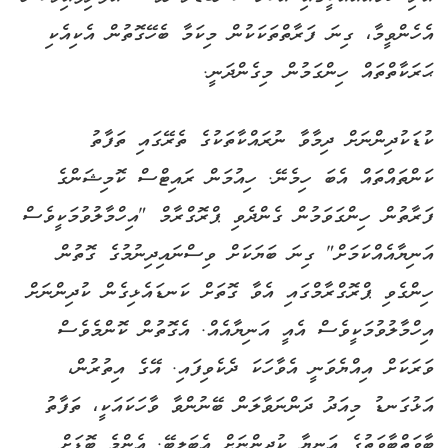
އެހެންވީމާ، ގިނަ ފަރާތްތަކަކުން މިކަމާ ބެހޭގޮތުން އެކިއެކި
ޙަރަކާތްތައް ހިންގަމުން މިގެންދަނީ.
ކުޑަކުދިންނަށް ދިމާވާ ނުރައްކާތަކުގެ ތެރޭގައި ތަފާތު
ކަންތައްތައް އެބަ ހިމެނޭ. ހިއުމަން ރައިޓްސް ކޮމިޝަންގެ
ފަރާތުން ހިންގަވަމުން ގެންދެވި ޕްރޮގްރާމް "އިހްމާލުވުމަކީވެސް
އަނިޔާއެއްކަމަށް" ގިނަ ބަޔަކަށް ވިސްނައިދިނުމުގެ ގޮތުން
ހިންގެވި ޕްރޮގްރާމްގައި އެވާ ގޮތަށް ކަނޑައެޅިގެން ކުދިންނަށް
އިހްމާލުވުމަކީވެސް އެއީ އަނިޔާއެއް. އެގޮތުން ކޮންމެވެސް
ވަރަކަށް އިއްޔެވަނީ އެވާހަކަ ދެކެވިފައި. އޭގެ އިތުރުން،
އަޅުގަނޑު މިއަދު ދަންނަވާލަން ބޭނުންވާ ވާހަކައަކީ، ތަފާތު
ބާވަތްބާވަތުގެ އަނިޔާ ކުދިންނަށް އެބަލިބޭ. އެންމެ ބޮޑަށް