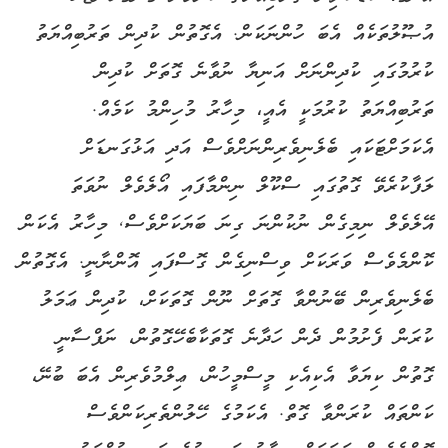
އުޞޫލުތަކެއް އެބަ ހުންނަކަން. އެގޮތުން ކުދިން ތަރުބިއްޔަތު
ކުރުމުގައި ކުދިންނަށް އަނިޔާ ނުވާނެ ގޮތަށް ކުދިން
ތަރުބިއްޔަތު ކުރުމަކީ އެއީ، މިހާރު މުހިންމު ކަމެއް.
އެކަމަށްޓަކައި ބެލެނިވެރިންނަށްވެސް އަދި އަޅުގަނޑަށް
ލަފާކުރެވޭ ގޮތުގައި ސްކޫލް ނިންމާފައި އޯލެވެލް ނުވަތަ
އޭލެވެލް ނިމިގެން ނުކުންނަ ގިނަ ބަޔަކަށްވެސް, މިހާރު އެކަން
ކޮންމެވެސް ވަރަކަށް ވިސްނިގެން ގޮސްފައި އޮންނާނީ. އެގޮތުން
ބެލެނިވެރިން ބޭނުންވާ ގޮތަށް ނޫން ގޮތަކަށް، ކުދިން ޢަމަލު
ކުރަން ފެށުމުން ދެން ހަދާނެ ގޮތަކާބެހޭގޮތުން، ނަފްސާނީ
ގޮތުން ކިޔަވާ އެކިއެކި މީސްމީހުން، ޢިލްމުވެރިން އެބަ ބުނޭ،
ކަންތައް ކުރަންވާ ގޮތް. އެކަމުގެ ހޭލުންތެރިކަންވެސް