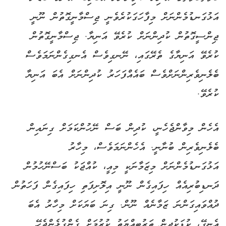
އަޅުގަނޑުމެންނަށް މިފާހަގަކުރެވެނީ ޖިސްމާނީގޮތުން ނޫނީ
ޖިންސީގޮތުން ކުދިންނަށް ކުރެވޭ އަނިޔާ. ޖިސްމާނީގޮތުން
ކުރެވޭ އަނިޔާގެ ތެރޭގައި، ނޭނގިވެސް އެނގިގެންނަމަވެސް
ބެލެނިވެރިންނަށްވެސް ބައެއްފަހަރު ކުދިންނަށް އެބަ އަނިޔާ
ކުރެވޭ.
އެހެން މިވާންޖެހެނީ، ކުދިން ބަސް ނޭހުންކަމަށް ގިނައިން
ބެލެނިވެރިން ބުނާނީ. އެހެންނަމަވެސް، މިހާރު
އަޅުގަނޑުމެންނަށް މިޒަމާނަކީ މިއީ، ކުއްޖަކު ބަސްނޭހުމުން
ދަނޑިބުރިއެއް ހިފައިގެން ނޫނީ އިލޮށިފަތި ހިފައިގެން ފަހަތުން
ދުއްވައިގަންނަ ޒަމާނެއް ނޫން. ގިނަ ބަޔަކަށް މިހާރު އެބަ
އެނގޭ، ކުޑަކުދިން ތަރުބިއްޔަތު ކުރުމަށް ގެންގުޅެންޖެހޭ