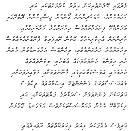
މެދުގައި ހޭލުންތެރިކަން އިތުރު ކުރުމަށްޓަކައި އަދި
ހަމައެހެންމެ، ކުޑަކުދިންނަށް ގޯނާކުރާ މީސްމީހުންނާ ދޭތެރޭގައި
އަޅަންޖެހޭ ފިޔަވަޅުތައްވެސް މިހާރަށްވުރެ ހަރުކަށިވުމާއި،
ކުދިންނަށް އެހީތެރިކަމުގެ ގޮތުން ރޭވިފައިވާ ޕްރޮގްރާމްތައްވެސް
މިހާރަށްވުރެ ހަރުދަނާވުމާއި، މިހެންގޮސް އަޅުގަނޑުމެން ކުރަން
ހުރި ކިތަންމެ ކަންތައްތަކެއް އެބަހުރި. މިކަންތައްތައް
ކުރުމުގައި އަވަސްކަމާއެކީގައި ޤާނޫނުތަކަށާއި ޤަވާއިދުތަކަށާއި
މުއައްސަސާތަކަށް ގެންނަންޖެހޭ އިޞްލާޙްތައް ވީހާވެސް
އަވަހަކަށް ގެންނެވުމަށް ސަރުކާރުގެ ފަރާތްތަކަށާއި އަދި
މިކަމާބެހޭ އެހެން މުއައްސަސާތަކަށްވެސް އަޅުގަނޑު ގޮވާލަން.
އަދިވެސް އެއްފަހަރު މިއަދު މިޙަރަކާތްތައް ރާވައިދެއްވި