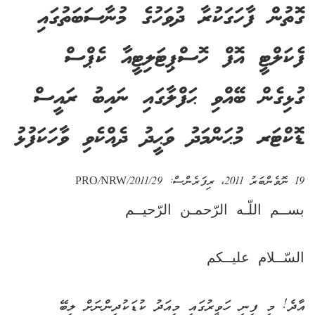
ގޮތުން ފާހަގަކުރާ ދުވަހުގެ މުނާސަބަތުގައި
ފެކަލްޓީ އޮފް ހޮސްޕިޓަލިޓީއާ ކެޕްސް
ގުޅިގެން ބޭއްވި ޙަފްލާގައި ނައިބު ރައީސް
ޑޮކްޓަރ މުޙަންމަދު ވަޙީދު ދެއްކެވި ވާހަކަފުޅު
19 ނޮވެންބަރު 2011
، ރިފަރެންސް:
PRO/NRW/2011/29
بســم اللّـه الرّحمـن الرّحيــم
السّــلام عليــكم
އާދެ! މި ފިނި ހަވީރުގައި މިއަދު ކުޑަކުދިންނަށް ލިބޭ