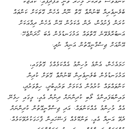
ކޮންމެވެސް ވަރަކަށް މިހާރު ވަނީ އުފެދިފައި. ކުއްޖަކު
ބެލެނިވެރިޔާ ބޭނުންވާ ގޮތް ނޫން އެހެން ގޮތަކަށް ކަންތައް
ކުރަން ފެށުމުން، ދެން އެކަމުން އޭނާ އެހެން ދިމާއަކަށް
އަނބުރާލެވޭނެ ގޮތްތައް އަޅުގަނޑުމެން އެބަ ހޯދަންޖެހޭ.
އޭނާއަށް ޖިސްމާނީގޮތުން އަނިޔާ ނުދީ.
ހަމައެހެން، އެންމެ މުހިންމު އެއްކަމެއްގެ ގޮތުގައި،
އަޅުގަނޑުމެން ބެލެނިވެރިން ބޭނުންވާ ގޮތަށް ކުދިން
ކަންތައްތައް ކުރުމުން އެކަމަށް ތަރުޙީބުދީ، ހިތްވަރުދީ،
މައިންބަފައިންގެ ލޯބި ކުދިންނަށް ދިނުން އެއީ، މީގައި ހިމެނޭ
އެއް މުހިންމު އެއްކަންތައް. އަދި ޖިސްމާނީގޮތުން ކުދިންނަށް
ދެވޭ އަނިޔާ އެއީ، ތަންކޮޅެއް ފަސޭހައިން ފާހަގަކުރެވޭކަމެއް.