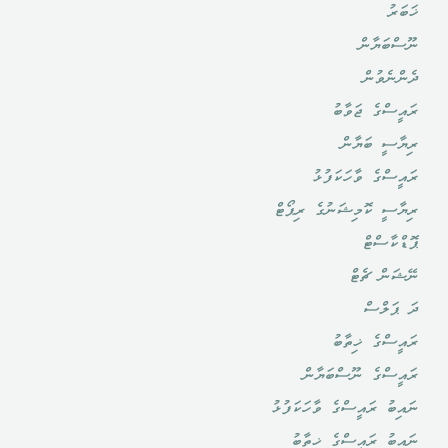
ޚަބަރު
ނޫސްބަޔާން
ދެންނެވުން
ރައީސްގެ ޖަވާބު
ރިޔާސީ ބަޔާން
ރައީސްގެ ވާހަކަފުޅު
ރިޔާސީ ކޮމިޝަނުގެ ރިޕޯޓް
ޕޮޑްކާސްޓް
ނޭޝަން ޗެޓް
ދަ ޕަލްސް
ރައީސްގެ ޚިތާބު
ރައީސްގެ ނޫސްބަޔާން
ނައިބު ރައީސްގެ ވާހަކަފުޅު
ނައިބު ރައީސްގެ ޚިތާބު