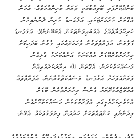
ބަންދުކޮށްފައި ބޭތިއްބުމަކީ ވަރަށް މުހިންމުކަމެއް. އެކަން
އެގޮތަށް ކުރުމަށްޓަކައި، އަޅުގަނޑު ކުރިން ދެންނެވިހެން
ހުރިހާފަރާތެއްގެ އެއްބައިވަންތަކަން އެބަބޭނުންވޭ. އަޅުގަނޑު
ގޮވާލަން، އެފަރާތްތަކުން ވާހަކަދައްކައި ގުޅުން ބަދަހިކޮށް
މިހާރަށްވުރެބޮޑަށް އެއްބަޔަކު އަނެއްބަޔަކާ ގުޅިގެން
މަސައްކަތްކުރަން. އެގޮތުން ﷲ އިރާދަކުރެއްވިއްޔާ
ވަރަށްއަވަހަށް އަޅުގަނޑު މަސައްކަތްކުރާނަން، އެފަރާތްތައް
އެއްމޭޒެއްގެދޮށަށް ގެނެސް މިހާރަށްވުރެން ބޮޑަށް
އެކުވެރިކަމާއެކީގައި އެފަރާތްތަކުން މަސައްކަތްކޮށްގެން
މިދެންނެވި ކަންތައްތަކަށް ހަރުދަނާ ފިޔަވަޅުތަކެއް އެޅޭނެ.
އާދެ، މިދެންނެވީ ހަމައެކަނި މިކަމާގުޅިފައިއޮތް އެންމެކަމެއްގެ