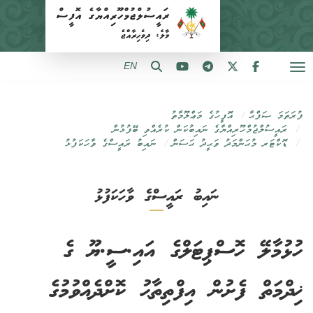
EN
ފުރަތަމަ ޞަފްޙާ
އޮފީހުގެ މަޢްލޫމާތު
ރައީސުލްޖުމްހޫރިއްޔާގެ ނައިބުކަން ކުރެއްވި ބޭފުޅުން
ޑޮކްޓަރ މުޙަންމަދު ވަޙީދު ޙަސަން
ނައިބު ރައީސްގެ ވާހަކަފުޅު
ނައިބު ރައީސްގެ ވާހަކަފުޅު
ހުޅުމާލޭ ހޮސްޕިޓަލްގެ އައި.ސީ.ޔޫ ގެ
ޚިދްމަތް ފެށުން އިފްތިތާޙު ކޮށްދެއްވުމުގެ