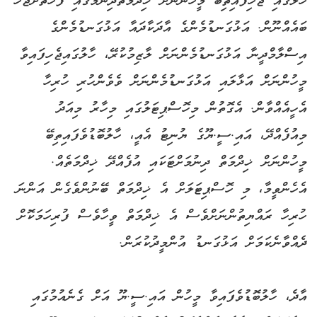
ހާލުގައި ޖެހިފައިތިބޭ މީހުންނަށް ޚިދްމަތްދިނުމުގައި ފަހަތަށްޖެހޭ
ބައެއްނޫން. އަޅުގަނޑުމެންގެ އާދަކާދައާ އަޅުގަނޑުމެންގެ
އިސްލާމްދީނާ އަޅުގަނޑުމެންނަށް ލާޒިމުކުރޭ، ހާލުގައިޖެހިފައިވާ
މީހުންނަށް އަޅާލައި އަޅުގަނޑުމެންނަށް ވެވެންހުރި ހުރިހާ
އެހީއެއްވާން. އެގޮތުން މިހޮސްޕިޓަލުގައި މިހާރު މިއަދު
މިއުފެއްދޭ، އައި.ސީ.ޔޫގެ ޔުނިޓު އެއީ، ހާލުބޮޑުވެފައިތިބޭ
މީހުންނަށް ޚިދްމަތް ދިނުމަށްޓަކައި އުފެއްދޭ ޚިދްމަތެއް.
އެހެންވީމާ، މި ހޮސްޕިޓަލަށް އެ ޚިދްމަތް ބޭނުންވެގެން އަންނަ
ހުރިހާ ރައްޔިތުންނަށްވެސް އެ ޚިދްމަތް ވީހާވެސް ފުރިހަމަކޮށް
ދެއްވާނެކަމަށް އަޅުގަނޑު އުންމީދުކުރަން.
އާދެ، ހާލުބޮޑުވެފައިވާ މީހުން އައި.ސީ.ޔޫ އަށް ގެނެއުމުގައި