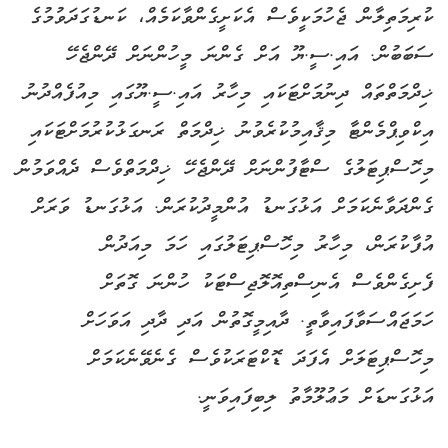
ކުރިމަތިލާން ޖެހުމަކީވެސް އެކަށީގެންވާކަމެއް، ކަނޑުގަދަވުމުގެ
ސަބަބުން. އައި.ސީ.ޔޫ އަށް ގެންނަ މީހުންނަށް ދޭންޖެހޭ
ޚިދްމަތްތައް ދިނުމަށްޓަކައި މިހާރު އައި.ސީ.ޔޫގައި މިއުފެއްދުނު
އިކްވިޕްމެންޓާ މިޤާއިމުކުރެވުނު ޚިދްމަތް ރަނގަޅުކުރުމަށްޓަކައި
މިހޮސްޕިޓަލުގެ ސްޓާފުންނަށް ދޭންޖެހޭ ޚިދްމަތްވެސް ދެއްވަމުން
ގެންދަވާނެކަމަށް އަޅުގަނޑު އުންމީދުކުރަން. އަޅުގަނޑު ވަރަށް
އުފާކުރަން، މިހާރު މިހޮސްޕިޓަލުގައި ހަމަ މިއަދުން
ފެށިގެންވެސް އެނިސްތިއޮލޮޖިސްޓަކު ހުންނަ ގޮތަށް
ހަމަޖައްސަވާފައިވާތީ. ދާއިމީގޮތުން އަދި ދާދި އަވަހަށް
މިހޮސްޕިޓަލަށް އެފަދަ ޑޮކްޓަރަކުވެސް ގެނެވޭނެކަމަށް
އަޅުގަނޑަށް މަޢުލޫމާތު ލިބިފައިވަނީ.