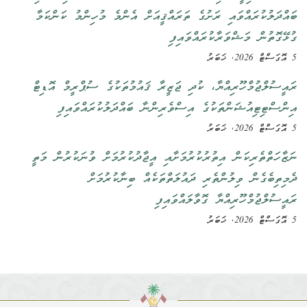
ބައްދަލުކުރައްވައި ރަށުގެ ތަރައްޤީއަށް އެންމެ މުހިންމު ކަންކަމާ
ގުޅޭގޮތުން މަޝްވަރާކުރައްވައިފި
5 އޮގަސްޓް 2026, ޚަބަރު
ރައީސުލްޖުމްހޫރިއްޔާ، ކުދި ޖަޒީރާ ޤައުމުތަކުގެ ސުޕްރީމް އޮޑިޓް
އިންސްޓިޓިއުޝަންތަކުގެ އިސްވެރިންނާ ބައްދަލުކުރައްވައިފި
5 އޮގަސްޓް 2026, ޚަބަރު
ނަޒާހަތްތެރިކަން އިތުރުކުރުމަށާއި އީޖާދުކުރުމަށް ވުނަކުރުން މަތީ
ދެމިތިބެގެން ވިލުންތެރި ދައުލަތްތަކެއް ބިނާކުރުމަށް
ރައީސުލްޖުމްހޫރިއްޔާ ގޮވާލައްވައިފި
5 އޮގަސްޓް 2026, ޚަބަރު