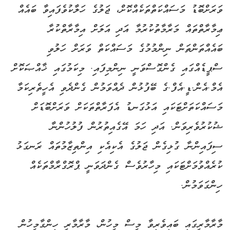
ވަރަށްބޮޑު މަސައްކަތްތަކެއްކޮށް، ޖަލުގެ ހަލާކުވެފައިވާ ބައެއް
ޢިމާރާތްތައް މަރާމާތުކުރުމާ އަދި އަލަށް އިމާރާތްކުރާ
ބައެއްތަންތަން ނިންމުމުގެ މަސައްކަތް ވަރަށް ހަލުވި
ސްޕީޑެއްގައި ގެންގޮސްވަނީ ނިންމިފައި. މިކަމުގައި ޚާއްޞަކޮށް
އެމް.އެން.ޑީ.އެފް.ގެ ބޭފުޅުން ދެއްވަމުން ގެންދެވި އެހީތެރިކަމާ
މަސައްކަތަށްޓަކައި އަޅުގަނޑު އެފަރާތްތަކަށް ވަރަށްބޮޑަށް
ޝުކުރުވެރިވަން. އަދި ހަމަ އޭގެއިތުރުން ފުލުހުންނާ
ސިފައިންނާ ގުޅިގެން ޖަލުގެ އެކިއެކި އިންތިޒާމުތައް ރަނގަޅު
ކުރެއްވުމަށްޓަކައި މިހާރުވެސް ގެންދަވަނީ ޕްރޮގްރާމްތަކެއް
ހިންގަވަމުން.
މާރާމާރީގައި ބައިވެރިވާ މީސް މީހުން، މާރާމާރީ ހިންގާމީހުން