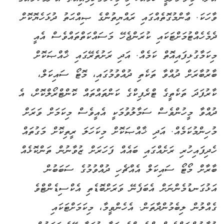
ވާހަކަ. ޢާންމުގޮތެއްގައި ރައްޔިތުންގެ ޞިއްޙަތު ދުޅަހެޔޮކޮށް
ދެމެހެއްޓުމަށްޓަކައި ކުރަންޖެހޭ މަސައްކަތްތައްވެސް އެއީ
މިކަމާގުޅިފައިއޮތް ކަމެއް. އަދި ރަށުތެރޭގައި ޚާއްޞަކޮށް
ބާރުބާރަށް ދުއްވާ ތަކެތި ދުއްވުމުގައި، މޮޓޯ ސައިކަލް،
ކާރުފަދަ ތަކެތީގެ ޓްރެފިކްގެ ކަންތައްތައް ކޮންޓްރޯލްކޮށް، އެ
ދުއްވާ މީހުންވެސް ސަމާލުވުމަކީ އެއީވެސް މިކަމަށް ވަރަށް
މުހިންމުކަމެއް. އަދި ޚާއްޞަކޮށް މިކަހަލަ ރީތިކޮށް މަގުތައް
ހެދިފައިހުރި ރަށެއްގައި ބައެއް ފަހަރަށް ޒުވާނުން ތަންކޮޅެއް
ބާރާށް މޯޓޯ ސައިކަލް އެއްޗެހި ދުއްވުމުގެ ސަބަބުން
އަޅުގަނޑުމެންނަށް އެބަފެނޭ ވަރަށްބޮޑެތި އެކްސިޑެންޓްވެ
ގެއްލުން ލިބެމުންދާތަން. އެހެންވީމާ، މިކަމަށްޓަކައި