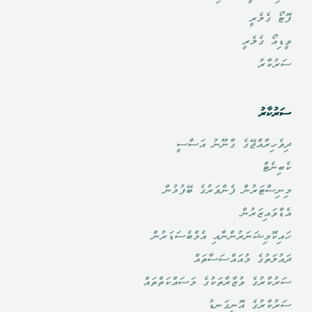
ފޮޓޯ ގެލެރީ
ވީޑިއޯ ގެލެރީ
ސަރުކާރު
ސަރުކާރު
ދިވެހިރާއްޖޭގެ ގާނޫނު އަސާސީ
ކެބިނެޓް
މިނިސްޓަރުން ފެންވަރުގެ ބޭފުޅުން
އެޑްވައިޒަރުން
ހައިކޮމިޝަނަރުންނާއި އެމްބެސަޑަރުން
ދައުލަތުގެ މުއައްސަސާތައް
ސަރުކާރުގެ ވުޒާރާތަކުގެ މަސައްކަތްތައް
ސަރުކާރުގެ އޮނިގަނޑު