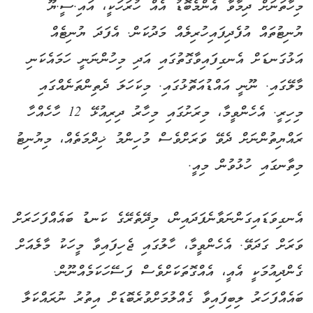
މިހާތަނަށް ދިމާވާ އެންމެބޮޑު އެއް ހުރަހަކީ، އައި.ސީ.ޔޫ
ޔުނިޓުތައް އުފެދިފައިހުރިލެއް މަދުކަން. އެފަދަ ޔުނިޓެއް
އަޅުގަނޑަށް އެނގިފައިވާގޮތުގައި އަދި މިހުންނަނީ ހަމައެކަނި
މާލޭގައި. ނޫނީ އައްޑުއަތޮޅުގައި. މިކަހަލަ ދެތިންތަނެއްގައި
މިހިރީ. އެހެންވީމާ، މިރަށުގައި މިހާރު ދިރިއުޅޭ 12 ހާހެއްހާ
ރައްޔިތުންނަށް ދެވޭ ވަރަށްވެސް މުހިންމު ޚިދްމަތެއް، މިޔުނިޓު
މިތާނގައި ހުޅުވުން މިއީ.
އެނގިވަޑައިގަންނަވާނެފަދައިން، މިދޭތެރޭގެ ކަނޑު ބައެއްފަހަރަށް
ވަރަށް ގަދަވޭ. އެހެންވީމާ، ހާލުގައި ޖެހިފައިވާ މީހަކު މާލެއަށް
ގެންދިއުމަކީ އެއީ، އެއްގޮތަކަށްވެސް ފަސޭހަކަމެއްނޫން.
ބައެއްފަހަރު ލިބިފައިވާ ގެއްލުމަށްވުރެބޮޑަށް އިތުރު ނުރައްކަލާ