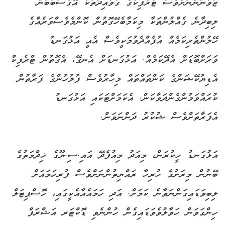
ޒުވާނުންނަށްވެސް ޓްރެފިކްގެ ގަވާއިދުތަކާ އޭގެސަބަބުން
ލިބިދާނެ ގެއްލުންތަކާ މިކަމާބެހޭގޮތުން ކޮންމެވެސްވަރެއްގެ
ހޭލުންތެރިކަމެއް އުފެއްދެވުމަކީވެސް އެއީ އަޅުގަނޑު
ވަރަށްބޮޑަށް އެދޭކަމެއް. އަޅުގަނޑަށް އެނގޭ، އެގޮތުން ޓްރެފިކް
އެޑިޔުކޭޝަންގެ ކަންތައްތައް މިހާރުވެސް ފުލުހުންގެ ފަރާތުން
ކުރައްވަމުންގެންދަވާކަން. އެކަމަށްޓަކައި އަޅުގަނޑު
އެފަރާތަށްވެސް ޝުކުރު ދަންނަވަން.
އަޅުގަނޑު ހީކުރަން، މިއަދު މިއުފެދޭ އައި.ސި.ޔޫގެ ޚިދްމަތުގެ
ބޭނުން މިރަށުގެ ހުރިހާ ރައްޔިތުންނަށްވެސް ފުރިހަމައަށް
ލިބިވަޑައިގަންނަވާނެ ކަމަށް. އަދި ހަމައެއާއެކީގައި، ހޮސްޕިޓަލް
ހިންގަވަން ހަވާލުވެވަޑައިގެން ހުންނެވި ޑޮކްޓަރ އަޝްރަފް