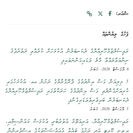
ޝެއަރ:
ފަހުގެ ލިޔުންތައް
ރައީސުލްޖުމްހޫރިއްޔާގެ ދެކަނބަލުން އުކުޅަހަށް ކުރެއްވި ދަތުރުފުޅު
ނިންމަވާލައްވާ މާލެ ވަޑައިގަންނަވައިފި
6 އޮގަސްޓް 2026, ޚަބަރު
5 މިލިއަން ގަސް އިންދުމުގެ ޕްރޮގްރާމްގެ ދަށުން އއ. އުކުޅަހުގައި
ކުރިއަށްގެންދެވި ގަސް އިންދުމުގެ ހަރަކާތުގައި ރައީސުލްޖުމްހޫރިއްޔާގެ
ދެކަނބަލުން ބައިވެރިވެވަޑައިގެންފި
5 އޮގަސްޓް 2026, ޚަބަރު
ރައީސުލްޖުމްހޫރިއްޔާ، އަރިއަތޮޅު އުތުރުބުރީ އުކުޅަސް ކައުންސިލާއި،
އ.ތ.މ ކޮމިޓީ އަދި ރަށުގެ ބައެއް މުއައްސަސާތަކުގެ އިސްވެރިންނާ