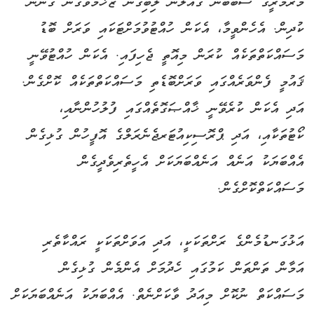
މާރާމާރީގެ ސަބަބުން ގެއްލުން ލިބިގެން ޒަޚަމްވެގެން ގެންނަ
ކުދިން. އެހެންވީމާ، އެކަން ހުއްޓުވުމަށްޓަކައި ވަރަށް ބޮޑު
މަސައްކަތްތަކެއް ކުރަން މިއޮތީ ޖެހިފައި. އެކަން ހުއްޓުވޭނީ
ޤައުމީ ފެންވަރެއްގައި ވަރަށްބޮޑެތި މަސައްކަތްތަކެއް ކޮށްގެން.
އަދި އެކަން ކުރެވޭނީ ޚާއްޞަގޮތެއްގައި ފުލުހުންނާއި،
ކޯޓުތަކާއި، އަދި ޕްރޮސިކިއުޓަރޖެނެރަލްގެ އޮފީހުން ގުޅިގެން
އެއްބަޔަކު އަނެއް އަނެއްބަޔަކަށް އެހީތެރިވެދީގެން
މަސައްކަތްކޮށްގެން.
އަޅުގަނޑުމެންގެ ރަށްތަކަކީ، އަދި އަވަށްތަކަކީ ރައްކާތެރި
އަމާން ތަންތަން ކަމުގައި ހެދުމަށް އެންމެން ގުޅިގެން
މަސައްކަތް ނުކޮށް މިއަދު ވާކަށްނެތް. އެއްބަޔަކު އަނެއްބަޔަކަށް