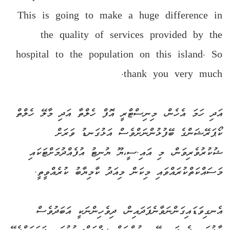
This is going to make a huge difference in
the quality of services provided by the
hospital to the population on this island. So
thank you very much.
އަދި ހަމަ އެހެން، މިނިސްޓްރީ އޮފް ހެލްތާ އަދި މާލޭ ހެލްތް
ކޯޕަރޭޝަންގެ ބޭފުޅުންނަށްވެސް އަޅުގަނޑު ވަރަށް
ޝުކުރުވެރިވަން، މި އައި.ސީ،ޔޫ ޔުނިޓު އުފެއްދުމަށްޓަކައި
މަސައްކަތްކުރައްވައި މިކަން މިއަދު ކާމިޔާބު ކުރެއްވީތީ.
އެނގިވަޑައިގަންނަވާނެފަދައިން، ދިވެހިންނަކީ އަބަދުވެސް