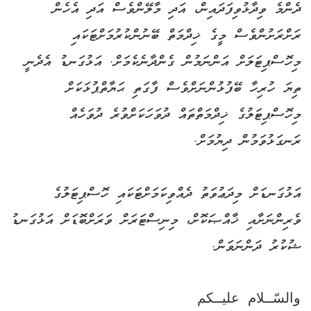
ދެންމެ ވިދާޅުވިފަދައިން، އަދި މާލޭންވެސް އަދި އެހެން
ރަށްރަށުންވެސް މީގެ ޚިދްމަތް ބޭނުންކުރުމަށްޓަކައި
މިހޮސްޕިޓަލަށް އަންނަމުން ގެންދާނެކެމަށް. އަޅުގަނޑު އެދެނީ
ތިޔަ ހުރިހާ ބޭފުޅުންނަށްވެސް ފާގަތި ޙަޔާތްޕުޅަކަށް
މިހޮސްޕިޓަލުގެ ޚިދްމަތްތައް ދުވަހަކަށްވުރެ ދުވަހެއް
ރަނގަޅުވަމުން ދިޔުމަށް.
އަޅުގަނޑަށް މިދަޢުވަތު ދެއްވިކަމަށްޓަކައި ހޮސްޕިޓަލުގެ
ވެރިންނަށާއި ޚާއްޞަކޮށް، މިނިސްޓަރަށް ވަރަށްބޮޑަށް އަޅުގަނޑު
ޝުކުރު ދަންނަވަން.
والسّــلام عليــكم