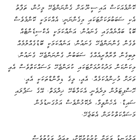
ކޮންމެއަކަސް އައި.ސީ.ޔޫ.އަށް ގެންނަންޖެހޭ މީހުން، ތަފާތު
އެކި ސަބަބުތަކަށްޓަކައި މިގެންނަނީ. އެއްކަމަކީ ކޮންމެވެސް
ބޮޑު ބައްޔެއްގައި ގެނައުން. އަނެއްކަމަކީ އެކްސިޑެންޓެއް
ވެގެން ގެންނަންޖެހޭ ގެނައުން. އަނެއްކަމަކީ ބޮޑުގެއްލުމެއް
ލިބިގެން މާރާމާރީއެއްގެ ސަބަބުން ގެންނަންޖެހޭ ގެނައުން.
މިކަންކަން މަދުކުރުމަށްޓަކައި ކުރަންޖެހޭ މަސައްކަތްވެސް އެއީ
ވަރަށް މުހިންމުކަމެއް. އެއީ، މީގެ ޑިމާންޑްތަކަކީ އެއީ.
ހޮސްޕިޓަލުން މިދެވެނީ އެކަމާބެހޭ ޚިދްމަތް. އޭގެ ސަޕްލައި
ސައިޑް. އެހެންވީމާ، ދެކޮޅުންވެސް އަޅުގަނޑުމެން
މަސައްކަތްކުރަން އެބަޖެހޭ.
އަޅުގަނޑު ވަރަށް ކުރުކުރުކޮށް، މިއަދު ވަގުތުވެސް