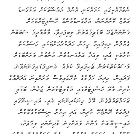
ނެތުމާއެކީގައި ހަމައެކަނި އެންމެ މައުޟޫޢަކަށް އަޅުގަނޑު
އަމާޒު ކޮށްލާނަން. އަޅުގަނޑުމެންގެ ހޮސްޕިޓަލްތަކަށް
ގެންނަންޖެހޭ ބޮޑެތިގެއްލުން ލިބިފައިވާ، މާރާމާރީގެ ސަބަބުން
ގެއްލުން ލިބިފައިވާ މީހުން މަދުކުރުމަށްޓަކައި މަސައްކަތް
ކުރުމަކީ އެއީ، މިއަދު އަޅުގަނޑުމެން އެންމެން ވަރަށްބޮޑަށް
މަސައްކަތްކުރަން ޖެހިފައިވާ ކަމެއް. އެނގިވަޑައިގަންނަވާނެ
ފަދައިން، މިދިޔަ ހަފްތާގެ ތެރޭގައިވެސް ވަރަށްގިނަ އަދަދެއްގެ
ކުދިން މާލޭ ހޮސްޕިޓަލްގައި އެޑްމިޓްކުރަން ޖެހުނު، ބޮޑެތި
ޒަޚަމްތައްވެގެން. އޭގެ ގިނަކުދިންނަކީ އެއީ، އައި.ސީ،ޔޫގައި
ޚިދްމަތް ދޭންޖެހޭ ކުދިން. އަދި މިހާރު ނިސްބަތުގެގޮތުން
އައި.ސީ.ޔޫ.އަށް ގެންނަ ވަރަށްގިނަ ކުދިންނަކީ މިގޮތަށް،