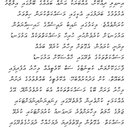
އިނގިލި ދިއްކޮށް، އެއްބަޔަކު އަނެއް ބައެއްގެ ބޮލުގައި އިލްޒާމު
އެޅުވުމުގެ ބަދަލުގައި އެކީގައި މަސައްކަތްކުރަން ހިތްވަރު
ކުރަންވެއްޖެ. މިކަމުގައި ނައިބު ރައީސެއްގެ ހައިސިއްޔަތުން
އަޅުގަނޑަށް ކުރެވެންހުރި ހުރިހާ މަސައްކަތްތަކެއް އަޅުގަނޑު
މިދަނީ ކުރަމުން. އެގޮތަށް މިހާރު ކުރެވޭ ބައެއް
މަސައްކަތްތަކުގެ ތެރޭގައި ޚާއްޞަކޮށް އަޅުގަނޑު
ފާހަގަކޮށްލަން، ކެބިނެޓުގެ ސަބް ކޮމެޓީއެއް މިހާރު އުފެދިފައި
އެބައޮތް، ކުށް މަދުކުރުމާބެހޭ. އެކޮމެޓީގެ ބެއްލެވުމުގެ ދަށުން
މިހާރު ވަރަށް ބޮޑު މަސައްކަތްތަކެއް އެބަ ކުރެވެމުންދޭ. އޭގެ
އެއްކަމަކީ ކުށްވެރިން މާލެތެރޭގައި ގިނަވިޔަނުދިނުމަށްޓަކައި
ޖަލުގެ ޙާލަތު މިހާރަށްވުރެ ރަނގަނޅު ކުރުމަށްޓަކައި ކުރެވޭ
މަސައްކަތް. އެގޮތުން މިވޭތުވެދިޔަ ދެމަހެއްހާ ދުވަހުގެތެރޭގައި