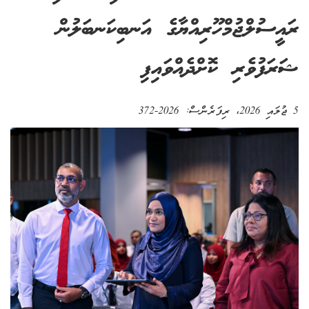
ރައީސުލްޖުމްހޫރިއްޔާގެ އަނބިކަނބަލުން
ޝަރަފުވެރި ކޮށްދެއްވައިފި
5 ޖުލައި 2026
، ރިފަރެންސް:
2026-372