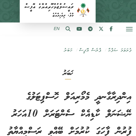
EN
ފުރަތަމަ ޞަފްޙާ
ޕްރެސް އޮފީސް
ޚަބަރު
ޚަބަރު
އިންދިރާގާނދީ މެމޯރިއަލް ހޮސްޕިޓަލުގެ
ނޭޝަނަލް ކާޑިއެކް ސެންޓަރަށް 10އަހަރު
ފުރުން ފާހަގަ ކުރުމަށް ބޭއްވި ރަސްމިއްޔާތު