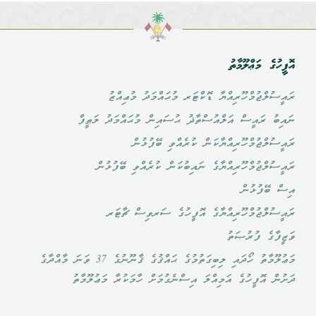
އޮފީހުގެ މަޢްލޫމާތު
ރައީސުލްޖުމްހޫރިއްޔާ ޑޮކްޓަރ މުޙައްމަދު މުޢިއްޒު
ނައިބު ރައީސް އަލްއުސްތާޛު ޙުސައިން މުޙައްމަދު ލަޠީފް
ރައީސުލްޖުމްހޫރިއްޔާކަން ކުރެއްވި ބޭފުޅުން
ރައީސުލްޖުމްހޫރިއްޔާގެ ނައިބުކަން ކުރެއްވި ބޭފުޅުން
އިސް ބޭފުޅުން
ރައީސުލްޖުމްހޫރިއްޔާގެ އޮފީހުގެ ސަރވިސް ޗާޓަރ
ވަޒީފާގެ ފުރުޞަތު
މަޢުލޫމާތު ހޯދައި ލިބިގަތުމުގެ ޙައްޤުގެ ޤާނޫނުގެ 37 ވަނަ މާއްދާގެ
ދަށުން އޮފީހުގެ އަމިއްލަ އިސްނެގުމަށް ހާމަކުރާ މަޢުލޫމާތު