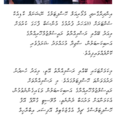
އިންދިރާގާނދީ މެމޯރިއަލް ހޮސްޕިޓަލުގެ ނޭޝަނަލް ކާޑިއެކް
ސެންޓަރަށް 10އަހަރު ފުރުމުގެ މުނާސަބާ ފާހަގަ ކުރުމަށް
މިއަދު ބޭއްވި ރަސްމިއްޔާތު ރައީސުލްޖުމްހޫރިއްޔާގެ
އަނބިކަނބަލުން، ސާޖިދާ މުޙައްމަދު ޝަރަފުވެރި
ކޮށްދެއްވައިފިއެވެ.
މިކަމަށްޓަކައި ބޭއްވި ރަސްމިއްޔާތު އޮތީ، މިއަދު ހެނދުނު
ދަރުމަވަންތަ ހޮސްޕިޓަލުގައެވެ. މި ރަސްމިއްޔާތަށް
ރައީސުލްޖުމްހޫރިއްޔާގެ އަނބިކަނބަލުން ވަޑައިގެންނެވުމުން،
އެކަމަނާއަށް މަރުޙަބާ ދެންނެވީ، މާލޭސިޓީ ގްރޫޕް އޮފް
ހޮސްޕިޓަލްސްގެ ޗީފް އެގްޒެކެޓިވް އޮފިސަރ އިބްރާހީމް