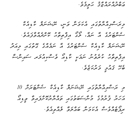
ޢަބްދުއްރައްޒާޤު ޙަލީމެވެ.
މިރަސްމިއްޔާތުގައި އެކަމަނާ ވަނީ، ނޭޝަނަލް ކާޑިއެކް
ސެންޓަރުގެ އާ ނަމާ، ލޯގޯ އިފްތިތާޙު ކޮށްދެއްވާފައެވެ.
ނޭޝަނަލް ކާޑިއެކް ސެންޓަރުގެ އާ ނަމެއްގެ ގޮތުގައި މިއަދު
އިފްތިތާޙު ކުރެވުނު ނަމަކީ ކާޑިއޯ ވެސްކިއުލަރ ސައިންސާ
ބެހޭ ޤައުމީ މަރުކަޒެވެ.
މި ރަސްމިއްޔާތުގައި ނޭޝަނަލް ކާޑިއެކް ސެންޓަރަށް 10
އަހަރު ފުރުމުގެ މުނާސަބަތުގައި ތައްޔާރުކޮށްފައިވާ ވީޑިއޯ
ރިޕޯޓެއްވެސް އެކަމަނާ ބައްލަވާ ލެއްވިއެވެ.