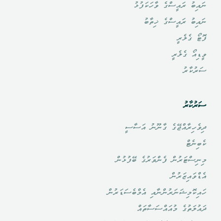
ނައިބު ރައީސްގެ ވާހަކަފުޅު
ނައިބު ރައީސްގެ ޚިތާބު
ފޮޓޯ ގެލެރީ
ވީޑިއޯ ގެލެރީ
ސަރުކާރު
ސަރުކާރު
ދިވެހިރާއްޖޭގެ ގާނޫނު އަސާސީ
ކެބިނެޓް
މިނިސްޓަރުން ފެންވަރުގެ ބޭފުޅުން
އެޑްވައިޒަރުން
ހައިކޮމިޝަނަރުންނާއި އެމްބެސަޑަރުން
ދައުލަތުގެ މުއައްސަސާތައް