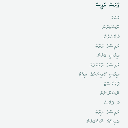
ޕްރެސް އޮފީސް
ޚަބަރު
ނޫސްބަޔާން
ދެންނެވުން
ރައީސްގެ ޖަވާބު
ރިޔާސީ ބަޔާން
ރައީސްގެ ވާހަކަފުޅު
ރިޔާސީ ކޮމިޝަނުގެ ރިޕޯޓް
ޕޮޑްކާސްޓް
ނޭޝަން ޗެޓް
ދަ ޕަލްސް
ރައީސްގެ ޚިތާބު
ރައީސްގެ ނޫސްބަޔާން