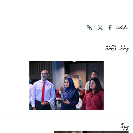
ޝެއަރ:
އިތުރު ފޮޓޯތައް
ވީޑިއޯ