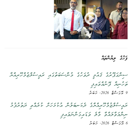
ފަހުގެ ލިޔުންތައް
ސިންގަޕޫރުގެ ޤައުމީ ދުވަހުގެ މުނާސަބަތުގައި ރައީސުލްޖުމްހޫރިއްޔާ
ތަހުނިޔާ ފޮނުއްވައިފި
9 އޮގަސްޓް 2026, ޚަބަރު
ރައީސުލްޖުމްހޫރިއްޔާގެ ދެކަނބަލުން އުކުޅަހަށް ކުރެއްވި ދަތުރުފުޅު
ނިންމަވާލައްވާ މާލެ ވަޑައިގަންނަވައިފި
6 އޮގަސްޓް 2026, ޚަބަރު