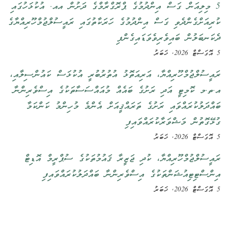
5 މިލިއަން ގަސް އިންދުމުގެ ޕްރޮގްރާމްގެ ދަށުން އއ. އުކުޅަހުގައި
ކުރިއަށްގެންދެވި ގަސް އިންދުމުގެ ހަރަކާތުގައި ރައީސުލްޖުމްހޫރިއްޔާގެ
ދެކަނބަލުން ބައިވެރިވެވަޑައިގެންފި
5 އޮގަސްޓް 2026, ޚަބަރު
ރައީސުލްޖުމްހޫރިއްޔާ، އަރިއަތޮޅު އުތުރުބުރީ އުކުޅަސް ކައުންސިލާއި،
އ.ތ.މ ކޮމިޓީ އަދި ރަށުގެ ބައެއް މުއައްސަސާތަކުގެ އިސްވެރިންނާ
ބައްދަލުކުރައްވައި ރަށުގެ ތަރައްޤީއަށް އެންމެ މުހިންމު ކަންކަމާ
ގުޅޭގޮތުން މަޝްވަރާކުރައްވައިފި
5 އޮގަސްޓް 2026, ޚަބަރު
ރައީސުލްޖުމްހޫރިއްޔާ، ކުދި ޖަޒީރާ ޤައުމުތަކުގެ ސުޕްރީމް އޮޑިޓް
އިންސްޓިޓިއުޝަންތަކުގެ އިސްވެރިންނާ ބައްދަލުކުރައްވައިފި
5 އޮގަސްޓް 2026, ޚަބަރު