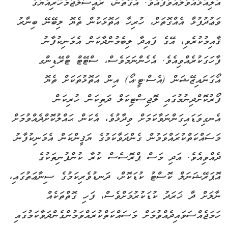
އަލިއަޅުއްވާލައްވާފައެވެ. އެގޮތުން، ރައީސުލްޖުމްހޫރިއްޔާގެ
ވަޢުދުފުޅާ އެއްގޮތަށް، ހުރިހާ އަތޮޅަކުން ތެޔޮ ލިބޭނޭ ބިނާރު
ޤާއިމުކުރެވި، އޭގެ ފައިދާ ލިބެމުންދާކަން އެމަނިކުފާނު
ފާހަގަކުރެއްވިއެވެ. އެހެންނަމަވެސް، ސްޓޭޓް ޓްރޭޑިންގ
އޯގަނައިޒޭޝަން (އެސް.ޓީ.އޯ) އިން އަތޮޅުތަކަށް ތެޔޮ
ފޯރުކޮށްދިނުމުގައި ލޮޖިސްޓިކަލް ދަތިކަން ހުރިކަން
އެނގިވަޑައިގަންނަވާކަމަށް ވިދާޅުވެ، އެކަން ޙައްލުކޮށްދެއްވުމަށް
މަސައްކަތްކުރައްވަމުން ގެންދަވާކަމުގެ ޔަޤީންކަން އެމަނިކުފާނު
ދެއްވިއެވެ. އަދި މަސް ޕްރޮސެސް ކުރާ ކުންފުނިތަކުގެ
އޮޕަރޭޝަނަލް ކޮސްޓު ކުޑަކޮށް، ދަނޑުވެރިކަމުގެ ސިނާޢަތުގައި،
ނާލަށް ދާ ޚަރަދު ކުޑަކުރުމަށްވެސް، ފަހި ގޮތްތަކެއް
ހަމަޖެއްސަވައިދެއްވުމަށް މަސައްކަތްކުރައްވަމުންގެންދަވާކަމުގައި