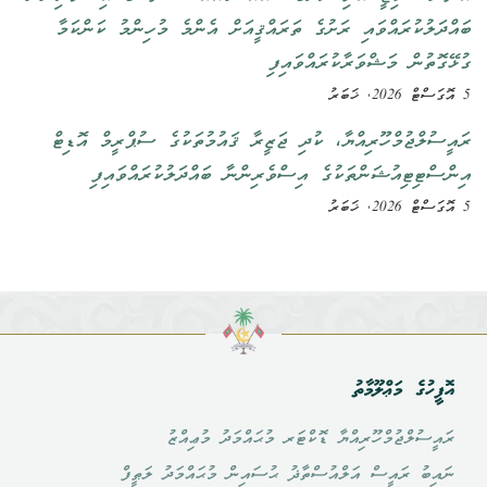
ބައްދަލުކުރައްވައި ރަށުގެ ތަރައްޤީއަށް އެންމެ މުހިންމު ކަންކަމާ
ގުޅޭގޮތުން މަޝްވަރާކުރައްވައިފި
5 އޮގަސްޓް 2026, ޚަބަރު
ރައީސުލްޖުމްހޫރިއްޔާ، ކުދި ޖަޒީރާ ޤައުމުތަކުގެ ސުޕްރީމް އޮޑިޓް
އިންސްޓިޓިއުޝަންތަކުގެ އިސްވެރިންނާ ބައްދަލުކުރައްވައިފި
5 އޮގަސްޓް 2026, ޚަބަރު
އޮފީހުގެ މަޢްލޫމާތު
ރައީސުލްޖުމްހޫރިއްޔާ ޑޮކްޓަރ މުޙައްމަދު މުޢިއްޒު
ނައިބު ރައީސް އަލްއުސްތާޛު ޙުސައިން މުޙައްމަދު ލަޠީފް