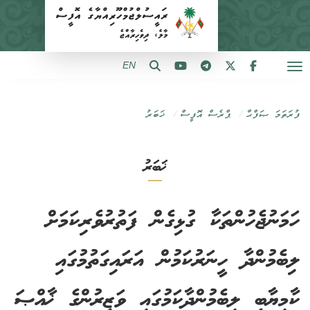
EN
ފުރަތަމަ ޞަފްޙާ
ޕްރެސް އޮފީސް
ޚަބަރު
ޚަބަރު
ހަމަނުޖެހުންތަކާ ގުޅިގެން ފަތުރުވެރިކަމަށް
ލިބެމުންދާ ހީނަރުކަމުން އަރައިގަތުމުގައި
ކާމިޔާބީ ލިބެމުންދާކަމުގައި ވަޒީރުންގެ ޚާއްޞަ