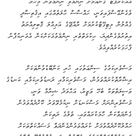
އެއާކްރާފްޓް ގެނައުމަށް ނިންމެވި ނިންމެވުން މިހާރު
ވެގެންގޮސްފައިވަނީ، ހައްސާސް ޙާލަތެއްގައި އިޤުތިޞާދީ
ގެއްލުން މިޓިގޭޓްކުރުމަށް ރާއްޖޭގެ އަމިއްލަ ޤާބިލިއްޔަތު
އިތުރުވެގެންދިޔަ، ޙިކުމަތްތެރި ނިންމެވުމަކަށްކަން އެމަނިކުފާނު
ފާހަގަކުރެއްވިއެވެ.
މަސްވެރިކަމުގެ ސިނާޢަތުގައި ހުރި ކަންބޮޑުވުންތަކަށް
އިޝާރާތްކުރައްވަމުން، މަސްވެރިކަމާއި ދަނޑުވެރިކަމާއި ކަނޑުގެ
ވަސީލަތްތަކާ ބެހޭ ވަޒީރު، އަޙްމަދު ޝިޔާމް ވަނީ،
މަސްވެރިންނަށް މަސްކަނޑަށް ނިކުމެވޭވަރު ކޮށްދެއްވަމުން
ގެންދަވާކަން ހާމަކުރައްވައި، ތެލުގެ ދަތިކަން
ޙައްލުކޮށްދެއްވުމަށް ކުރައްވަމުންގެންދަވާ މަސައްކަތްތަކަށް