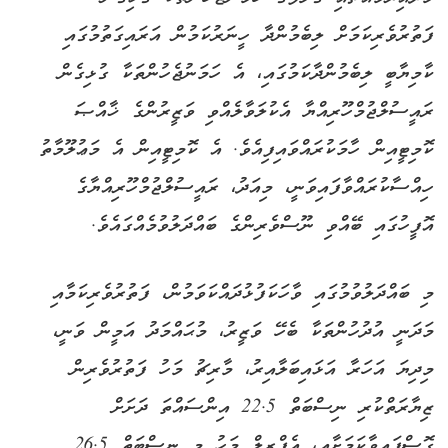
ފަތުރުވެރިކަމަށް ލިބެމުންދާ ހީނަރުކަމުން އަރައިގަތުމުގައި
ކާމިޔާބީ ލިބެމުންދާކަމުގައި، އެ ހަމަނުޖެހުންތަކާ ގުޅިގެން
ރައީސުލްޖުމްހޫރިއްޔާ އެކުލަވާލެއްވި ވަޒީރުންގެ ޚާއްޞަ
ކޮމިޓީއިން ހާމަކުރައްވައިފިއެވެ. އެ ކޮމިޓީއިން އެ މަޢުލޫމާތު
ހިއްސާކުރައްވާފައިވަނީ، މިއަދު، ރައީސުލްޖުމްހޫރިއްޔާގެ
އޮފީހުގައި ބޭއްވި ނޫސްވެރިންގެ ބައްދަލުވުމެއްގައެވެ.
މި ބައްދަލުވުމުގައި ވާހަކަފުޅުދައްކަވަމުން، ފަތުރުވެރިކަމާއި
މަދަނީ އުދުހުންތަކާ ބެހޭ ވަޒީރު، މުޙައްމަދު އަމީން ވަނީ،
މިދިޔަ އަހަރާ އަޅައިބަލާއިރު، މާރިޗު މަހު ފަތުރުވެރިން
ޒިޔާރަތްކުރި ނިސްބަތް 22.5 އިންސައްތަ ދަށަށް
ގޮސްފައިވާކަމަށާއި، އެޕްރީލް މަހު މި ނިސްބަތް 26.5