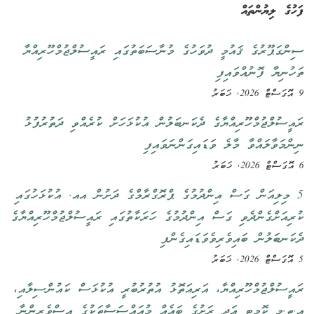
ފަހުގެ ލިޔުންތައް
ސިންގަޕޫރުގެ ޤައުމީ ދުވަހުގެ މުނާސަބަތުގައި ރައީސުލްޖުމްހޫރިއްޔާ
ތަހުނިޔާ ފޮނުއްވައިފި
9 އޮގަސްޓް 2026, ޚަބަރު
ރައީސުލްޖުމްހޫރިއްޔާގެ ދެކަނބަލުން އުކުޅަހަށް ކުރެއްވި ދަތުރުފުޅު
ނިންމަވާލައްވާ މާލެ ވަޑައިގަންނަވައިފި
6 އޮގަސްޓް 2026, ޚަބަރު
5 މިލިއަން ގަސް އިންދުމުގެ ޕްރޮގްރާމްގެ ދަށުން އއ. އުކުޅަހުގައި
ކުރިއަށްގެންދެވި ގަސް އިންދުމުގެ ހަރަކާތުގައި ރައީސުލްޖުމްހޫރިއްޔާގެ
ދެކަނބަލުން ބައިވެރިވެވަޑައިގެންފި
5 އޮގަސްޓް 2026, ޚަބަރު
ރައީސުލްޖުމްހޫރިއްޔާ، އަރިއަތޮޅު އުތުރުބުރީ އުކުޅަސް ކައުންސިލާއި،
އ.ތ.މ ކޮމިޓީ އަދި ރަށުގެ ބައެއް މުއައްސަސާތަކުގެ އިސްވެރިންނާ