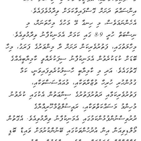
އިންސައްތަ ދަށަށް ގޮސްފައިވާކަމަށް ވިދާޅުވެފައެވެ.
އެހެންނަމަވެސް، މި ހިނގާ މޭ މަހުގެ މިހާތަނަށް، މި
ނިސްބަތް ހުރީ 8.9 ގައި ކަމަށް އެމަނިކުފާނު ވިދާޅުވިއެވެ.
މިހާލަތުގައި، ފަތުރުވެރިކަން ދަށަށް ދާ މިންވަރުގެ ފަރަގު، މިހާ
ބޮޑަށް ކުޑަކުރެވުން އެމަނިކުފާނު ސިފަކުރެއްވީ ކާމިޔާބީއެއްގެ
ގޮތުގައެވެ. އަދި މި ކާމިޔާބީ ހާސިލުކުރެވިފައިވަނީ، ކަމާ
ގުޅުންހުރި ހުރިހާ ވުޒާރާތަކާއި، މުއައްސަސާތަކާއި،
ފަތުރުވެރިކަމާއި ދަތުރުފަތުރުގެ ސިނާޢަތުން އެކުގައި ކުރެވުނު
މުހިންމު މަސައްކަތްތަކާއި، ރައީސުލްޖުމްހޫރިއްޔާގެ
ދުރުވިސްނުންފުޅުންކަމުގައި އެމަނިކުފާނު ވިދާޅުވިއެވެ. އެގޮތުން
މޯލްޑިވިއަން އިން އުދުހުންތަކުގައި ބޭނުންކުރުމަށް ވައިޑް ބޮޑީ