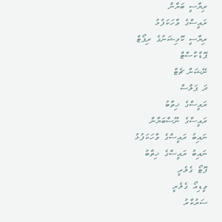
ރިޔާސީ ބަޔާން
ރައީސްގެ ވާހަކަފުޅު
ރިޔާސީ ކޮމިޝަނުގެ ރިޕޯޓް
ޕޮޑްކާސްޓް
ނޭޝަން ޗެޓް
ދަ ޕަލްސް
ރައީސްގެ ޚިތާބު
ރައީސްގެ ނޫސްބަޔާން
ނައިބު ރައީސްގެ ވާހަކަފުޅު
ނައިބު ރައީސްގެ ޚިތާބު
ފޮޓޯ ގެލެރީ
ވީޑިއޯ ގެލެރީ
ސަރުކާރު