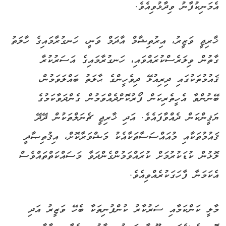
އެމަނިކުފާނު ވިދާޅުވިއެވެ.
ޚާރިޖީ ވަޒީރު، އިރުތިޝާމް އާދަމް ވަނީ، ހަނގުރާމައިގެ ހާލަތު
ގާތުން ވިލަރެސްކުރައްވައި، ހަނގުރާމައިގެ އަސަރުކުރާ
ޤައުމުތަކުގައި ދިރިއުޅޭ ދިވެހީންގެ ޙާލަތު ބައްލަވަމުން،
ބޭނުންވާ އެހީތެރިކަން ފޯރުކޮށްދެއްވަމުން ގެންދަވާކަމުގެ
ޔަޤީންކަން ދެއްވާފައެވެ. އަދި ޚާރިޖީ ޗެނަލްތަކުން ދޭދޭ
ޤައުމުތަކާއި މުއައްސަސާތަކާއެކު މަޝްވަރާކޮށް، އިޤުތިޞާދީ
ލޮޅުން ކުޑަކުރުމަށް ކުރައްވަމުންގެންދަވާ މަސައްކަތްތައްވެސް
އެކަމަނާ ފާހަގަކުރެއްވިއެވެ.
މާލީ ކަންކަމާއި ސަރުކާރު ކުންފުނިތަކާ ބެހޭ ވަޒީރު އަދި