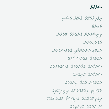
ސަރުކާރު
ދިވެހިރާއްޖޭގެ ގާނޫނު އަސާސީ
ކެބިނެޓް
މިނިސްޓަރުން ފެންވަރުގެ ބޭފުޅުން
އެޑްވައިޒަރުން
ހައިކޮމިޝަނަރުންނާއި އެމްބެސަޑަރުން
ދައުލަތުގެ މުއައްސަސާތައް
ސަރުކާރުގެ ވުޒާރާތަކުގެ މަސައްކަތްތައް
ސަރުކާރުގެ އޮނިގަނޑު
ދައުލަތުން ދެއްވާ އިނާމުތައް
ކެޕޭސިޓީ ޑިވެލޮޕްމަންޓް އިނީޝިއޭޓިވް
ދިވެހީންގެރާއްޖެ މެނިފެސްޓޯ 2023-2028
14 ހަފްތާގެ ކާމިޔާބީތައް