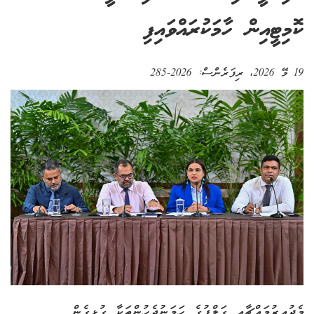
ކޮމިޓީއިން ހާމަކުރައްވައިފި
19 މޭ 2026
، ރިފަރެންސް:
2026-285
މެދުއިރުމައްޗާއި ގަލްފުގެ ހަމަނުޖެހުންތަކާ ގުޅިގެން