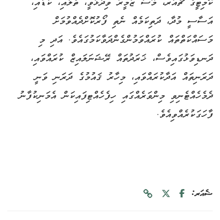
ކޮމިޓީގެ ޗެއަރ، މޫސާ ޒަމީރު ވިދާޅުވީ، ތެލާއި، ކާޑާއި،
އަސާސީ މުދާ، ދަތިކަމެއް ނެތި ފޯރުކޮށްދެއްވުމަށް
މަސައްކަތްތައް ކުރައްވަމުންގެންދަވާކަމުގައެވެ. އަދި މި
ދަނޑިވަޅުގައިވެސް، ޚަރަދުތައް ރޭޝަނަލައިޒް ކުރައްވައި،
ދަރަނިތައް އަދާކުރައްވައި، މިހާރު ޤައުމުގެ ދަރަނި ވަނީ
ދެމެހެއްޓެނިވި މިންވަރެއްގައި ހިފެހެއްޓިފައިކަން އެމަނިކުފާނު
ފާހަގަކުރެއްވިއެވެ.
ޝެއަރ: