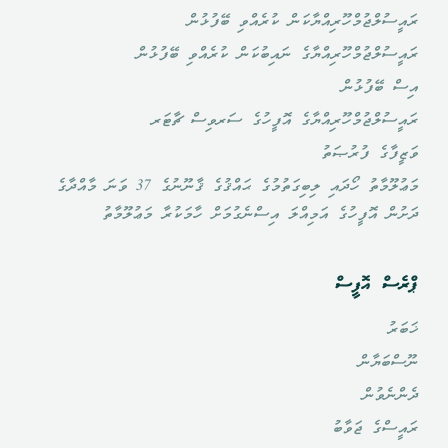
ރައީސުލްޖުމްހޫރިއްޔާކަން ކުރެއްވި ބޭފުޅުން
ރައީސުލްޖުމްހޫރިއްޔާގެ ނައިބުކަން ކުރެއްވި ބޭފުޅުން
އިސް ބޭފުޅުން
ރައީސުލްޖުމްހޫރިއްޔާގެ އޮފީހުގެ ސަރވިސް ޗާޓަރ
ވަޒީފާގެ ފުރުޞަތު
މަޢުލޫމާތު ހޯދައި ލިބިގަތުމުގެ ޙައްޤުގެ ޤާނޫނުގެ 37 ވަނަ މާއްދާގެ
ދަށުން އޮފީހުގެ އަމިއްލަ އިސްނެގުމަށް ހާމަކުރާ މަޢުލޫމާތު
ޕްރެސް އޮފީސް
ޚަބަރު
ނޫސްބަޔާން
ދެންނެވުން
ރައީސްގެ ޖަވާބު