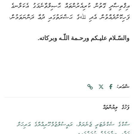
އިޤްތިޞާދީ ގޮތުން ކުރިއެރުންތައް ޙާޞިލްވާނެމަގު އެކަލާނގެ
ފަހިކޮށްދެއްވުން އެދި ﷲގެ ޙަޟްރަތުގައި ދުޢާ ދަންނަވަމުން.
والسّـلام عليـكم ورحـمة اللّـه وبركاته.
ޝެއަރ:
ފަހުގެ ލިޔުންތައް
ސާކްގެ ސެކްރެޓަރީ ޖެނެރަލް، ރައީސުލްޖުމްހޫރިއްޔާގެ އަރިހަށް