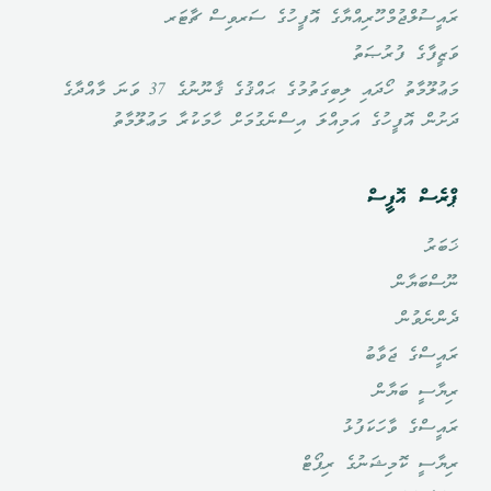
ރައީސުލްޖުމްހޫރިއްޔާގެ އޮފީހުގެ ސަރވިސް ޗާޓަރ
ވަޒީފާގެ ފުރުޞަތު
މަޢުލޫމާތު ހޯދައި ލިބިގަތުމުގެ ޙައްޤުގެ ޤާނޫނުގެ 37 ވަނަ މާއްދާގެ
ދަށުން އޮފީހުގެ އަމިއްލަ އިސްނެގުމަށް ހާމަކުރާ މަޢުލޫމާތު
ޕްރެސް އޮފީސް
ޚަބަރު
ނޫސްބަޔާން
ދެންނެވުން
ރައީސްގެ ޖަވާބު
ރިޔާސީ ބަޔާން
ރައީސްގެ ވާހަކަފުޅު
ރިޔާސީ ކޮމިޝަނުގެ ރިޕޯޓް