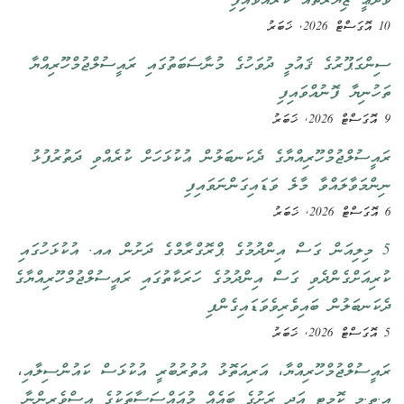
ވަދާޢީ ޒިޔާރަތެއް ކުރައްވައިފި
10 އޮގަސްޓް 2026, ޚަބަރު
ސިންގަޕޫރުގެ ޤައުމީ ދުވަހުގެ މުނާސަބަތުގައި ރައީސުލްޖުމްހޫރިއްޔާ
ތަހުނިޔާ ފޮނުއްވައިފި
9 އޮގަސްޓް 2026, ޚަބަރު
ރައީސުލްޖުމްހޫރިއްޔާގެ ދެކަނބަލުން އުކުޅަހަށް ކުރެއްވި ދަތުރުފުޅު
ނިންމަވާލައްވާ މާލެ ވަޑައިގަންނަވައިފި
6 އޮގަސްޓް 2026, ޚަބަރު
5 މިލިއަން ގަސް އިންދުމުގެ ޕްރޮގްރާމްގެ ދަށުން އއ. އުކުޅަހުގައި
ކުރިއަށްގެންދެވި ގަސް އިންދުމުގެ ހަރަކާތުގައި ރައީސުލްޖުމްހޫރިއްޔާގެ
ދެކަނބަލުން ބައިވެރިވެވަޑައިގެންފި
5 އޮގަސްޓް 2026, ޚަބަރު
ރައީސުލްޖުމްހޫރިއްޔާ، އަރިއަތޮޅު އުތުރުބުރީ އުކުޅަސް ކައުންސިލާއި،
އ.ތ.މ ކޮމިޓީ އަދި ރަށުގެ ބައެއް މުއައްސަސާތަކުގެ އިސްވެރިންނާ