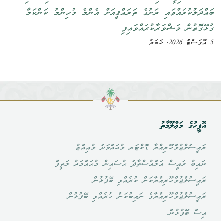
ބައްދަލުކުރައްވައި ރަށުގެ ތަރައްޤީއަށް އެންމެ މުހިންމު ކަންކަމާ
ގުޅޭގޮތުން މަޝްވަރާކުރައްވައިފި
5 އޮގަސްޓް 2026, ޚަބަރު
އޮފީހުގެ މަޢްލޫމާތު
ރައީސުލްޖުމްހޫރިއްޔާ ޑޮކްޓަރ މުޙައްމަދު މުޢިއްޒު
ނައިބު ރައީސް އަލްއުސްތާޛު ޙުސައިން މުޙައްމަދު ލަޠީފް
ރައީސުލްޖުމްހޫރިއްޔާކަން ކުރެއްވި ބޭފުޅުން
ރައީސުލްޖުމްހޫރިއްޔާގެ ނައިބުކަން ކުރެއްވި ބޭފުޅުން
އިސް ބޭފުޅުން