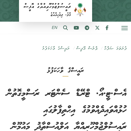
EN
ފުރަތަމަ ޞަފްޙާ
ޕްރެސް އޮފީސް
ރައީސްގެ ވާހަކަފުޅު
ރައީސްގެ ވާހަކަފުޅު
އެސް.ޓީ.އޯ. ޓްރޭޑް ސެންޓަރ ރަސްމީގޮތުން
ހުޅުއްވައިދެއްވުމުގެ އިޙްތިފާލުގައި
ރައީސުލްޖުމްހޫރިއްޔާ އަލްއުސްތާޛު މައުމޫން