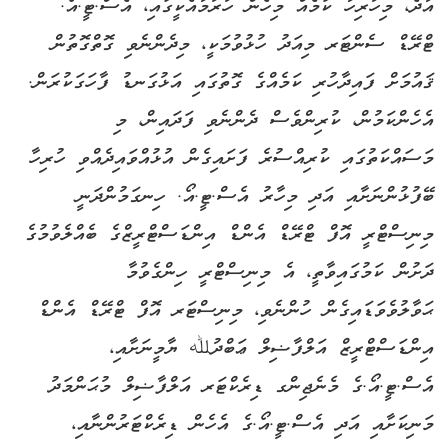
އާދެ، މިހުރިހާ ކަމެއް މިހެން ހުރުމާއެކީގައި، އެސް.ޓީ.އޯ.
ޓްރޭޑް ސެންޓަރ މިއަދު ހުޅުވުމަކީ، މިދެންނެވި ގޮތްގޮތުން
ޤައުމަށް ފައިދާހުރި ކަމެއްގެ ގޮތުގައި އަޅުގަނޑު ފާހަގަކުރަން.
އެހެންކަމުން، ކުރިންވެސް ދެންނެވި ފަދައިން، މި
މަސައްކަތުގައި ކުރިއްސުރެ ފަށައިގެން އުޅުއްވައިދެއްވި ހުރިހާ
ބޭފުޅުންނަށާއި އަދި މިހާރު އެސް.ޓީ.އޯ. ހިނގަމުންދަނީ
މިނިސްޓްރީ އޮފް ޓްރޭޑް އެންޑް އިންޑަސްޓްރީޒްގެ ބެއްލެވުމުގެ
ދަށުން ކަމުގައިވާތީ، އެ މިނިސްޓްރީ ހިންގެވުމާ
ޙަވާލުވެވަޑައިގެން ހުންނެވި، މިނިސްޓަރ އޮފް ޓްރޭޑް އެންޑް
އިންޑަސްޓްރީޒް އަލްފާޟިލް ޢަބްދުﷲ ޔާމީނަށާއި،
އެސް.ޓީ.އޯ.ގެ މެނެޖިންގ ޑިރެކްޓަރ އަލްފާޟިލް މުޙަންމަދު
މަނިކަށާއި އަދި އެސް.ޓީ.އޯ.ގެ އެހެން ޑިރެކްޓަރުންނާއި،