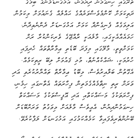
ތެރޭގައި ހިނގަމުން ދިޔުމުން، އަޅުގަނޑުމެންގެ ބިމުގެ
ދަތިކަމަށް ކޮންމެވެސްވަރެއްގެ ޙައްލެއް ގެނައުމަށް މިކަމުން
އަލިމަގެއް ފެނިގެންދާ ކަމަށް އަޅުގަނޑަށް ދެންނެވިދާނެ.
ހަމައެއާއެކީގައި، މާލެއަކީ ރާއްޖޭގެ ވެރިކަންކުރާ ރަށް
ކަމަށްވީތީ، މާލޭގައި މިފަދަ ބޮޑެތި ޢިމާރާތްތައް ހެދިފައި
ހުރުމަކީ، ޝައްކެއްނެތް، މުޅި ޤައުމަށް ލިބޭ ރީތިކަމެއް.
އެގޮތުން ބަލާއިރުވެސް، މިބޮޑު ޢިމާރާތް ތައްޔާރުކުރެވި އަދި
ވަރަށް ރީތި ނިޡާމެއްގެމަތިން ފިހާރަތައް އެތާނގައި ހިމެނި،
ފިހާރަތަކުގެ މަސައްކަތާއި އަދި އޮފީސްތަކުގެ މަސައްކަތް
ހިނގަމުންދިޔުން، އެއީވެސް މާލެއަށް މިވަގުތު ވަރަށްބޮޑަށް
ބޭނުންތެރިވެފައިވާ ކަމެއްކަމުގައި އަޅުގަނޑަށް ލަފާކުރެވޭ.