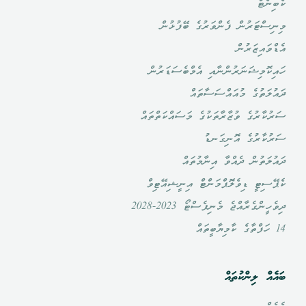
ކެބިނެޓް
މިނިސްޓަރުން ފެންވަރުގެ ބޭފުޅުން
އެޑްވައިޒަރުން
ހައިކޮމިޝަނަރުންނާއި އެމްބެސަޑަރުން
ދައުލަތުގެ މުއައްސަސާތައް
ސަރުކާރުގެ ވުޒާރާތަކުގެ މަސައްކަތްތައް
ސަރުކާރުގެ އޮނިގަނޑު
ދައުލަތުން ދެއްވާ އިނާމުތައް
ކެޕޭސިޓީ ޑިވެލޮޕްމަންޓް އިނީޝިއޭޓިވް
ދިވެހީންގެރާއްޖެ މެނިފެސްޓޯ 2023-2028
14 ހަފްތާގެ ކާމިޔާބީތައް
ބައެއް ލިންކުތައް