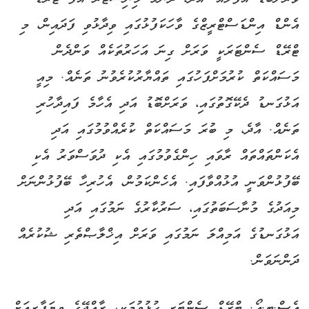
އެންޑް އިންޑަސްޓްރީޒްގެ ވާހަކަފުޅުގައި ވިދާޅުވި ފަދައިން، މި
ޓްރޭޑް ސެންޓަރަކީ ވަރަށް ގިނަ އަހަރުތަކެއް ވަންދެން
މަސައްކަތް ކުރުމަށްފަހުގައި ތައްޔާރުކުރެވުނު ތަނެއް. މިއީ
އަޅުގަނޑު ދެކޭގޮތުގައި، ވަރަށްބޮޑު އަދި އެހާމެ ފައިދާހުރި
ތަނެއް. އާދެ، މި ބުރަ މަސައްކަތް ކުރެއްވުމުގައި އަދި
އެކަންތައްތައް ރާވައި ހިންގެވުމުގައި އެކި ދުވަސްވަރު އެކި
ބޭފުޅުންވަނީ އުޅުއްވާފައި. އެހެންކަމުން، އެހުރިހާ ބޭފުޅުންނަށް
މިއަދުގެ މުނާސަބަތުގައި، ސަރުކާރުގެ ނަމުގައި އަދި
އަޅުގަނޑުގެ އަމިއްލަ ނަމުގައި ވަރަށް އިޚްލާޞްތެރި ޝުކުރެއް
ދަންނަވަން.
އެސް.ޓީ.އޯ. ޓްރޭޑް ސެންޓަރ ހުޅުވުމަކީ، ރާއްޖޭގެ ވިޔަފާރިއަށް