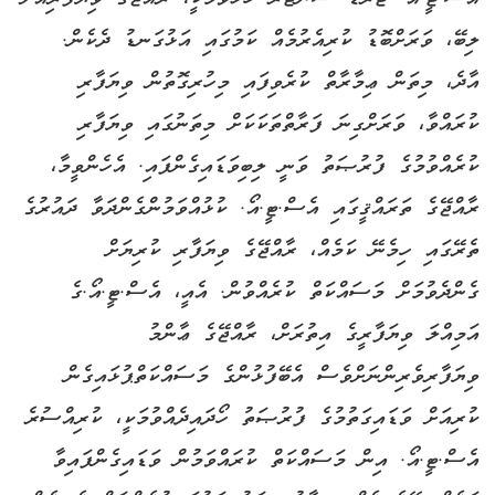
ލިބޭ، ވަރަށްބޮޑު ކުރިއެރުމެއް ކަމުގައި އަޅުގަނޑު ދެކެން.
އާދެ، މިތަން ޢިމާރާތް ކުރެވިފައި މިހުރިގޮތުން ވިޔަފާރި
ކުރައްވާ، ވަރަށްގިނަ ފަރާތްތަކަކަށް މިތަނުގައި ވިޔަފާރި
ކުރެއްވުމުގެ ފުރުޞަތު ވަނީ ލިބިވަޑައިގެންފައި. އެހެންވީމާ،
ރާއްޖޭގެ ތަރައްޤީގައި އެސް.ޓީ.އޯ. ކުޅުއްވަމުންގެންދަވާ ދައުރުގެ
ތެރޭގައި ހިމެނޭ ކަމެއް، ރާއްޖޭގެ ވިޔަފާރި ކުރިޔަށް
ގެންދެވުމަށް މަސައްކަތް ކުރެއްވުން. އެއީ، އެސް.ޓީ.އޯ.ގެ
އަމިއްލަ ވިޔަފާރީގެ އިތުރަށް، ރާއްޖޭގެ ޢާންމު
ވިޔަފާރިވެރިންނަށްވެސް އެބޭފުޅުންގެ މަސައްކަތްޕުޅައިގެން
ކުރިއަށް ވަޑައިގަތުމުގެ ފުރުޞަތު ހޯދައިދެއްވުމަކީ، ކުރިއްސުރެ
އެސް.ޓީ.އޯ. އިން މަސައްކަތް ކުރައްވަމުން ވަޑައިގެންފައިވާ