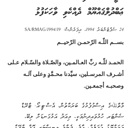
ޢަބްދުލްޤައްޔޫމް ދެއްކެވި ވާހަކަފުޅު
24 ސެޕްޓެންބަރު 1994
، ރިފަރެންސް:
SA/RMAG/1994/19
بســم اللّـه الرّحمـن الرّحيــم
الحمـد للّـه ربِّ العـالمـين، والصّـلاة والسّـلام عـلى
أشـرف المرسـلين، سيِّدنا محـمَّدٍ وعلى آلـه
وصحبـه أجمعـين.
މާތްﷲގެ އިސްމުފުޅުގެ ބަރަކާތުން، އެސް.ޓީ.އޯ. ޓްރޭޑް
ސެންޓަރ ހުޅުވައިދިނުމަކީ، މިއަދު އަޅުގަނޑަށް ލިބޭ،
ވަރަށްބޮޑު އުފަލެއް. އާދެ، ދެންމެ މިނިސްޓަރ އޮފް ޓްރޭޑް