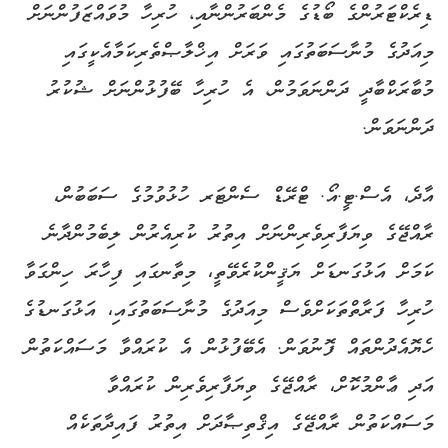
ޑިރެކްޓަރުންގެ ބޯޑުގެ މެންބަރުންނާއި، ހުރިހާ މުވައްޒަފުންނަށް
މިއަދުގެ މުނާސަބަތުގައި ވަރަށް އިޚްލާޞްތެރިކަމާއެކީގައި
މުބާރަކްބާދީ ދަންނަވަމުން، އެ ހުރިހާ ބޭފުޅުންނަށް ޝުކުރު
ދަންނަވަން.
އާދެ، އެސް.ޓީ.އޯ. ޓްރޭޑް ސެންޓަރ ހުޅުވުމުގެ ސަބަބުން،
ރާއްޖޭގެ ވިޔަފާރިވެރިންނަށް އިތުރު ކުރިއެރުން ލިބެމުންދާނެ
ކަމަށް އަޅުގަނޑަށް ޔަޤީންކުރެވޭތީ، މިތާނގައި ފިހާރަ ހިންގަވާ
ހުރިހާ ފަރާތްތަކަށްވެސް މިއަދުގެ މުނާސަބަތުގައި، އަޅުގަނޑުގެ
ހެޔޮއެދުންތައް ފޮނުވަން. އެބޭފުޅުން އެ ކުރައްވާ މަސައްކަތުން
އަދި ޢާންމުކޮށް، ރާއްޖޭގެ ވިޔަފާރިވެރިން ކުރައްވާ
މަސައްކަތުން ރާއްޖޭގެ އިޤްތިޞާދަށް އިތުރު ފައިދާތަކެއް