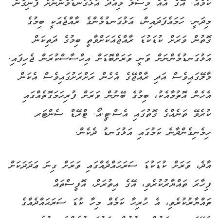
ކަމެއް. އޭގެ އެއް މިސާލު މިއަދު އަޅުގަނޑުމެންނަށް ފެނިގެން
މިދަނީ. ހަމައެފަދައިން، އަޅުގަނޑުމެންގެ ރާއްޖެއަކީ ބިމުގެ
ގޮތުން ވަރަށް ކުޑަކުޑަ ރާއްޖެއަކަށްވާތީ ބިމުގެ ދަތިކަން
އަޅުގަނޑުމެންނަށް ވަނީ ވަރަށްބޮޑަށް އިޙްސާސްކުރަން ޖެހިފައި.
މާލޭގައިވެސް އަދި ރާއްޖޭގެ އެހެން ރަށްރަށުގައިވެސް އެކަން
އެހެން އޮތުމާއެކު، ބިމުގެ ބޭނުން ވަރަށް ފުރިހަމަގޮތެއްގައި
ކުރެވޭ ތަނެއްގެ ގޮތުގައި އެސް.ޓީ.އޯ. ޓްރޭޑް ސެންޓަރ
ހިމެނިގެންދާނެ ކަމުގައި އަޅުގަނޑު ދެކެން.
އާދެ، ވަރަށް ކުޑަކުޑަ ސަރަޙައްދެއްގައި ވަރަށް ގިނަ ޢަދަދަކަށް
ފިހާރަ ތައްޔާރުކުރެވި، އޭގެ އިތުރަށް، އޮފީސްތައް
ތައްޔާރުކުރެވި، އެ ހުރިހާ ކަމެއް މިހާ ކުޑަ ސަރަޙައްދެއްގެ