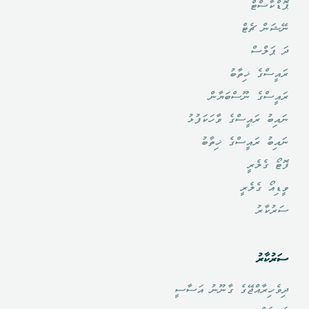
ޕޮޑްކާސްޓް
ނޭޝަން ޗެޓް
ދަ ޕަލްސް
ރައީސްގެ ޚިތާބު
ރައީސްގެ ނޫސްބަޔާން
ނައިބު ރައީސްގެ ވާހަކަފުޅު
ނައިބު ރައީސްގެ ޚިތާބު
ފޮޓޯ ގެލެރީ
ވީޑިއޯ ގެލެރީ
ސަރުކާރު
ސަރުކާރު
ދިވެހިރާއްޖޭގެ ގާނޫނު އަސާސީ