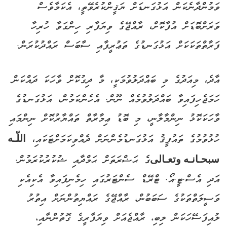
ވަމުންދާނެކަން އަޅުގަނޑަށް ޔަޤީންކުރެވޭތީ، އެކަމާވެސް
ވަރަށްބޮޑަށް އުފާކޮށް، ރާއްޖޭގެ ވިޔަފާރި ހިންގަވާ ހުރިހާ
ފަރާތްތަކަކަށް އަޅުގަނޑުގެ ތަޢުރީފާއި ސާބަސް ރައްދުކުރަން.
އާދެ، މިއަދުގެ މި ބައްދަލުވުމަކީ، މާ ދިގުކޮށް ވާހަކަ ދައްކަން
ހަމަޖެހިފައިވާ ބައްދަލުވުމެއް ނޫން. އެހެންކަމުން، އަޅުގަނޑުގެ
ވާހަކަކޮޅު ނިންމާލާނީ، މި ބޮޑު ޢިމާރާތް ތައްޔާރުކޮށް ނިންމައި
ހުޅުވުމުގެ ތައުފީޤު އަޅުގަނޑުމެންނަށް ދެއްވިކަމަށްޓަކައި،
اللّـه
سبحـانـه وتعـالى
ގެ ޙަޟްރަތަށް ޙަމްދާއި ޝުކުރުކުރަމުން.
އަދި އެސް.ޓީ.އޯ. ޓްރޭޑް ސެންޓަރުގައި ހިމެނިފައިވާ އެކިއެކި
ވަސީލަތްތަކުގެ ސަބަބުން، ރާއްޖޭގެ ރައްޔިތުންނަށް އިތުރު
ލުއިފަސޭހަކަން ލިބި، ރާއްޖެއަށް ވިޔަފާރީގެ ގޮތުންނާއި،