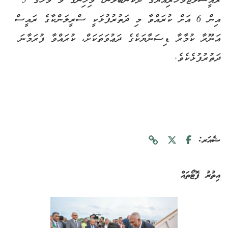
ރައީސުލްޖުމްހޫރިއްޔާގެ ދެކަނބަލުން، މިހިނގާ މޭ މަހުގެ 3
އިން 6 އަށް ކުރައްވާ މި ދަތުރުފުޅަކީ ސްރީލަންކާގެ ރައީސް
އަނޫރާ ކުމާރާ ޑިސަނާޔަކެގެ ދަޢުވަތަކަށް، ކުރައްވާ ފުރަމާނަ
ދަތުރުފުޅެކެވެ.
ޝެއަރ:
އިތުރު ފޮޓޯތައް