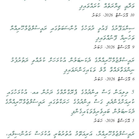
ވަދާޢީ ޒިޔާރަތެއް ކުރައްވައިފި
10 އޮގަސްޓް 2026, ޚަބަރު
ސިންގަޕޫރުގެ ޤައުމީ ދުވަހުގެ މުނާސަބަތުގައި ރައީސުލްޖުމްހޫރިއްޔާ
ތަހުނިޔާ ފޮނުއްވައިފި
9 އޮގަސްޓް 2026, ޚަބަރު
ރައީސުލްޖުމްހޫރިއްޔާގެ ދެކަނބަލުން އުކުޅަހަށް ކުރެއްވި ދަތުރުފުޅު
ނިންމަވާލައްވާ މާލެ ވަޑައިގަންނަވައިފި
6 އޮގަސްޓް 2026, ޚަބަރު
5 މިލިއަން ގަސް އިންދުމުގެ ޕްރޮގްރާމްގެ ދަށުން އއ. އުކުޅަހުގައި
ކުރިއަށްގެންދެވި ގަސް އިންދުމުގެ ހަރަކާތުގައި ރައީސުލްޖުމްހޫރިއްޔާގެ
ދެކަނބަލުން ބައިވެރިވެވަޑައިގެންފި
5 އޮގަސްޓް 2026, ޚަބަރު
ރައީސުލްޖުމްހޫރިއްޔާ، އަރިއަތޮޅު އުތުރުބުރީ އުކުޅަސް ކައުންސިލާއި،