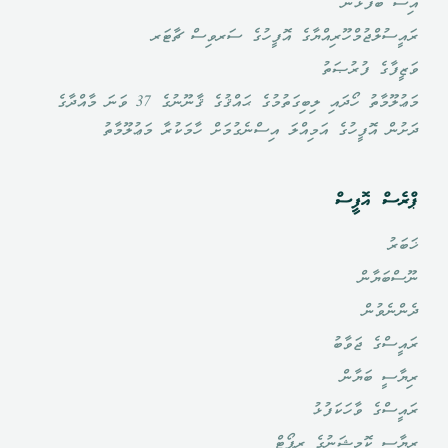
އިސް ބޭފުޅުން
ރައީސުލްޖުމްހޫރިއްޔާގެ އޮފީހުގެ ސަރވިސް ޗާޓަރ
ވަޒީފާގެ ފުރުޞަތު
މަޢުލޫމާތު ހޯދައި ލިބިގަތުމުގެ ޙައްޤުގެ ޤާނޫނުގެ 37 ވަނަ މާއްދާގެ
ދަށުން އޮފީހުގެ އަމިއްލަ އިސްނެގުމަށް ހާމަކުރާ މަޢުލޫމާތު
ޕްރެސް އޮފީސް
ޚަބަރު
ނޫސްބަޔާން
ދެންނެވުން
ރައީސްގެ ޖަވާބު
ރިޔާސީ ބަޔާން
ރައީސްގެ ވާހަކަފުޅު
ރިޔާސީ ކޮމިޝަނުގެ ރިޕޯޓް