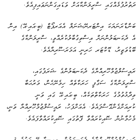
ދަތުރުފުޅެއްގައި ސްރީލަންކާއަށް ވަޑައިގަންނަވައިފިއެވެ.
ބަންޑާރަނަޔަކަ އިންޓަރނޭޝަނަލް އެއަރޕޯޓް (ބީ.އައި.އޭ) އިން
އެ ދެކަނބަލުންނަށް އިސްތިގުބާލުކުރެއްވީ، ސްރީލަންކާގެ
ބޮޑުވަޒީރު، ޑޮކްޓަރ ހަރިނީ އަމަރަސޫރިޔާއެވެ.
ރައީސުލްޖުމްހޫރިއްޔާގެ ދެކަނބަލުންގެ ޝަރަފުގައި،
ސްރީލަންކާގެ ސަގާފީ ހަރަކާތެއް ހިމެނޭހެން، މަރުޙަބާ
ވިދާޅުވުމުގެ ހަރަކާތްތަކެއް، ބީ.އައި.އޭ ގައި ވަނީ
ކުރިއަށްގެންގޮސްފައެވެ. އެއަށްފަހު، ރައީސުލްޖުމްހޫރިއްޔާ ވަނީ،
މެހުމާނުން ސޮއިކުރައްވާ ފޮތުގައި ސޮއިކުރައްވާފައެވެ.