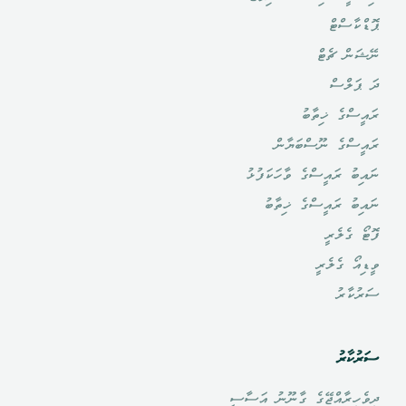
ޕޮޑްކާސްޓް
ނޭޝަން ޗެޓް
ދަ ޕަލްސް
ރައީސްގެ ޚިތާބު
ރައީސްގެ ނޫސްބަޔާން
ނައިބު ރައީސްގެ ވާހަކަފުޅު
ނައިބު ރައީސްގެ ޚިތާބު
ފޮޓޯ ގެލެރީ
ވީޑިއޯ ގެލެރީ
ސަރުކާރު
ސަރުކާރު
ދިވެހިރާއްޖޭގެ ގާނޫނު އަސާސީ