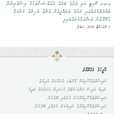
އ.ތ.މ ކޮމިޓީ އަދި ރަށުގެ ބައެއް މުއައްސަސާތަކުގެ އިސްވެރިންނާ
ބައްދަލުކުރައްވައި ރަށުގެ ތަރައްޤީއަށް އެންމެ މުހިންމު ކަންކަމާ
ގުޅޭގޮތުން މަޝްވަރާކުރައްވައިފި
5 އޮގަސްޓް 2026, ޚަބަރު
އޮފީހުގެ މަޢްލޫމާތު
ރައީސުލްޖުމްހޫރިއްޔާ ޑޮކްޓަރ މުޙައްމަދު މުޢިއްޒު
ނައިބު ރައީސް އަލްއުސްތާޛު ޙުސައިން މުޙައްމަދު ލަޠީފް
ރައީސުލްޖުމްހޫރިއްޔާކަން ކުރެއްވި ބޭފުޅުން
ރައީސުލްޖުމްހޫރިއްޔާގެ ނައިބުކަން ކުރެއްވި ބޭފުޅުން