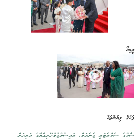
ވީޑިއޯ
ފަހުގެ ލިޔުންތައް
ސާކްގެ ސެކްރެޓަރީ ޖެނެރަލް، ރައީސުލްޖުމްހޫރިއްޔާގެ އަރިހަށް