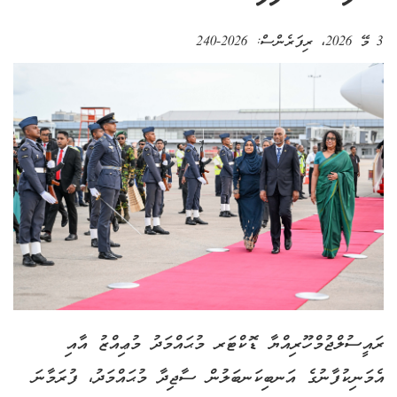
3 މޭ 2026
، ރިފަރެންސް:
2026-240
ރައީސުލްޖުމްހޫރިއްޔާ ޑޮކްޓަރ މުޙައްމަދު މުޢިއްޒު އާއި
އެމަނިކުފާނުގެ އަނބިކަނބަލުން ސާޖިދާ މުޙައްމަދު، ފުރަމާނަ