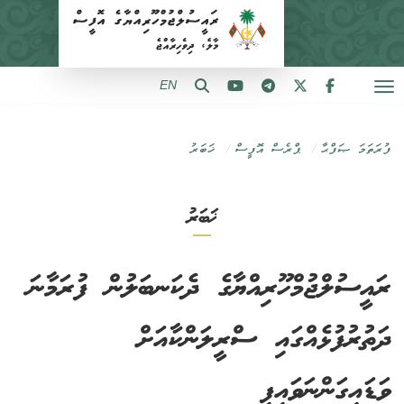
EN
ފުރަތަމަ ޞަފްޙާ
ޕްރެސް އޮފީސް
ޚަބަރު
ޚަބަރު
ރައީސުލްޖުމްހޫރިއްޔާގެ ދެކަނބަލުން ފުރަމާނަ
ދަތުރުފުޅެއްގައި ސްރީލަންކާއަށް
ވަޑައިގަންނަވައިފި