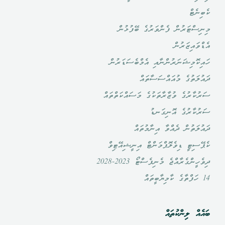
ކެބިނެޓް
މިނިސްޓަރުން ފެންވަރުގެ ބޭފުޅުން
އެޑްވައިޒަރުން
ހައިކޮމިޝަނަރުންނާއި އެމްބެސަޑަރުން
ދައުލަތުގެ މުއައްސަސާތައް
ސަރުކާރުގެ ވުޒާރާތަކުގެ މަސައްކަތްތައް
ސަރުކާރުގެ އޮނިގަނޑު
ދައުލަތުން ދެއްވާ އިނާމުތައް
ކެޕޭސިޓީ ޑިވެލޮޕްމަންޓް އިނީޝިއޭޓިވް
ދިވެހީންގެރާއްޖެ މެނިފެސްޓޯ 2023-2028
14 ހަފްތާގެ ކާމިޔާބީތައް
ބައެއް ލިންކުތައް