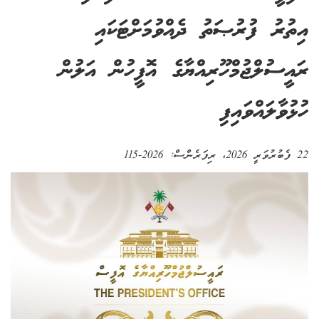
އިތުރު ފުރުޞަތު ދެއްވުމަށްޓަކައި
ރައީސުލްޖުމްހޫރިއްޔާގެ އޮފީހުން އަލުން
ހުޅުވާލައްވައިފި
22 ފެބުރުވަރީ 2026
، ރިފަރެންސް:
2026-115