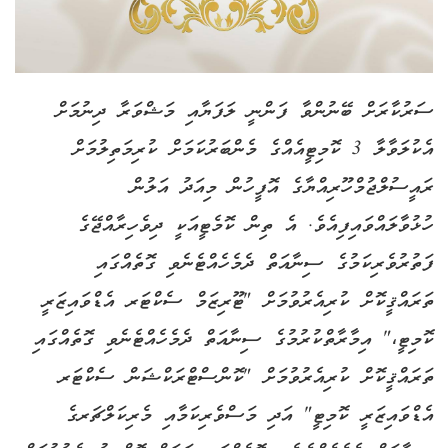
ސަރުކާރަށް ބޭނުންވާ ފަންނީ ލަފަޔާއި މަޝްވަރާ ދިނުމަށް
އެކުލަވާލާ 3 ކޮމިޓީއެއްގެ މެންބަރުކަމަށް ކުރިމަތިލުމަށް
ރައީސުލްޖުމްހޫރިއްޔާގެ އޮފީހުން މިއަދު އަލުން
ހުޅުވާލައްވައިފިއެވެ. އެ ތިން ކޮމެޓީއަކީ ދިވެހިރާއްޖޭގެ
ފަތުރުވެރިކަމުގެ ސިނާއަތް ދެމެހެއްޓެނެވި ގޮތެއްގައި
ތަރައްޤީކޮށް ކުރިއެރުވުމަށް "ޓޫރިޒަމް ސެކްޓަރ އެޑްވައިޒަރީ
ކޮމިޓީ،" އިމާރާތްކުރުމުގެ ސިނާއަތް ދެމެހެއްޓެނެވި ގޮތެއްގައި
ތަރައްޤީކޮށް ކުރިއެރުވުމަށް "ކޮންސްޓްރަކްޝަން ސެކްޓަރ
އެޑްވައިޒަރީ ކޮމިޓީ" އަދި މަސްވެރިކަމާއި މެރިކަލްޗަރގެ