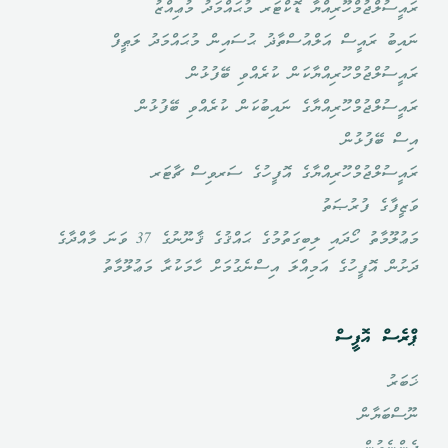
ރައީސުލްޖުމްހޫރިއްޔާ ޑޮކްޓަރ މުޙައްމަދު މުޢިއްޒު
ނައިބު ރައީސް އަލްއުސްތާޛު ޙުސައިން މުޙައްމަދު ލަޠީފް
ރައީސުލްޖުމްހޫރިއްޔާކަން ކުރެއްވި ބޭފުޅުން
ރައީސުލްޖުމްހޫރިއްޔާގެ ނައިބުކަން ކުރެއްވި ބޭފުޅުން
އިސް ބޭފުޅުން
ރައީސުލްޖުމްހޫރިއްޔާގެ އޮފީހުގެ ސަރވިސް ޗާޓަރ
ވަޒީފާގެ ފުރުޞަތު
މަޢުލޫމާތު ހޯދައި ލިބިގަތުމުގެ ޙައްޤުގެ ޤާނޫނުގެ 37 ވަނަ މާއްދާގެ
ދަށުން އޮފީހުގެ އަމިއްލަ އިސްނެގުމަށް ހާމަކުރާ މަޢުލޫމާތު
ޕްރެސް އޮފީސް
ޚަބަރު
ނޫސްބަޔާން