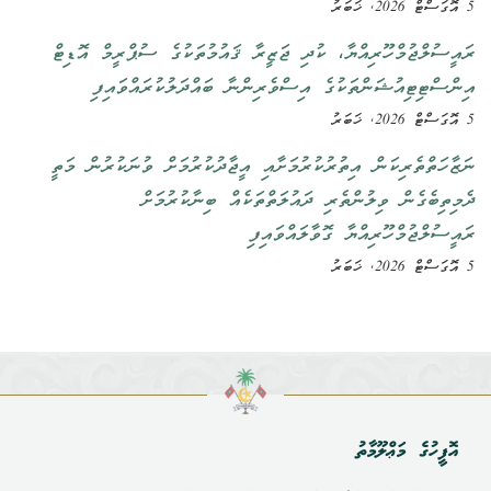
5 އޮގަސްޓް 2026, ޚަބަރު
ރައީސުލްޖުމްހޫރިއްޔާ، ކުދި ޖަޒީރާ ޤައުމުތަކުގެ ސުޕްރީމް އޮޑިޓް
އިންސްޓިޓިއުޝަންތަކުގެ އިސްވެރިންނާ ބައްދަލުކުރައްވައިފި
5 އޮގަސްޓް 2026, ޚަބަރު
ނަޒާހަތްތެރިކަން އިތުރުކުރުމަށާއި އީޖާދުކުރުމަށް ވުނަކުރުން މަތީ
ދެމިތިބެގެން ވިލުންތެރި ދައުލަތްތަކެއް ބިނާކުރުމަށް
ރައީސުލްޖުމްހޫރިއްޔާ ގޮވާލައްވައިފި
5 އޮގަސްޓް 2026, ޚަބަރު
އޮފީހުގެ މަޢްލޫމާތު