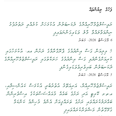
ފަހުގެ ލިޔުންތައް
ރައީސުލްޖުމްހޫރިއްޔާގެ ދެކަނބަލުން އުކުޅަހަށް ކުރެއްވި ދަތުރުފުޅު
ނިންމަވާލައްވާ މާލެ ވަޑައިގަންނަވައިފި
6 އޮގަސްޓް 2026, ޚަބަރު
5 މިލިއަން ގަސް އިންދުމުގެ ޕްރޮގްރާމްގެ ދަށުން އއ. އުކުޅަހުގައި
ކުރިއަށްގެންދެވި ގަސް އިންދުމުގެ ހަރަކާތުގައި ރައީސުލްޖުމްހޫރިއްޔާގެ
ދެކަނބަލުން ބައިވެރިވެވަޑައިގެންފި
5 އޮގަސްޓް 2026, ޚަބަރު
ރައީސުލްޖުމްހޫރިއްޔާ، އަރިއަތޮޅު އުތުރުބުރީ އުކުޅަސް ކައުންސިލާއި،
އ.ތ.މ ކޮމިޓީ އަދި ރަށުގެ ބައެއް މުއައްސަސާތަކުގެ އިސްވެރިންނާ
ބައްދަލުކުރައްވައި ރަށުގެ ތަރައްޤީއަށް އެންމެ މުހިންމު ކަންކަމާ
ގުޅޭގޮތުން މަޝްވަރާކުރައްވައިފި