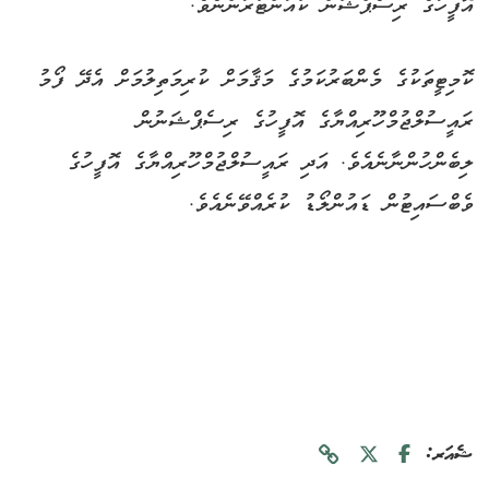
އޮފީހުގެ ރިސެޕްޝަން ކައުންޓަރުންނެވެ.
ކޮމިޓީތަކުގެ މެންބަރުކަމުގެ މަޤާމަށް ކުރިމަތިލުމަށް އެދޭ ފޯމު
ރައީސުލްޖުމްހޫރިއްޔާގެ އޮފީހުގެ ރިސެޕްޝަނުން
ލިބެންހުންނާނެއެވެ. އަދި ރައީސުލްޖުމްހޫރިއްޔާގެ އޮފީހުގެ
ވެބްސައިޓުން ޑައުންލޯޑު ކުރެއްވޭނެއެވެ.
ޝެއަރ: