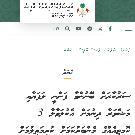
EN
ފުރަތަމަ ޞަފްޙާ
ޕްރެސް އޮފީސް
ޚަބަރު
ޚަބަރު
ސަރުކާރަށް ބޭނުންވާ ފަންނީ ލަފަޔާއި
މަޝްވަރާ ދިނުމަށް އެކުލަވާލާ 3
ކޮމިޓީއެއްގެ މެންބަރުކަމަށް ކުރިމަތިލުމަށް