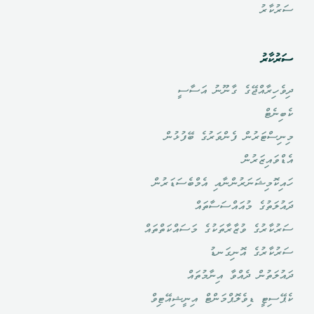
ސަރުކާރު
ސަރުކާރު
ދިވެހިރާއްޖޭގެ ގާނޫނު އަސާސީ
ކެބިނެޓް
މިނިސްޓަރުން ފެންވަރުގެ ބޭފުޅުން
އެޑްވައިޒަރުން
ހައިކޮމިޝަނަރުންނާއި އެމްބެސަޑަރުން
ދައުލަތުގެ މުއައްސަސާތައް
ސަރުކާރުގެ ވުޒާރާތަކުގެ މަސައްކަތްތައް
ސަރުކާރުގެ އޮނިގަނޑު
ދައުލަތުން ދެއްވާ އިނާމުތައް
ކެޕޭސިޓީ ޑިވެލޮޕްމަންޓް އިނީޝިއޭޓިވް