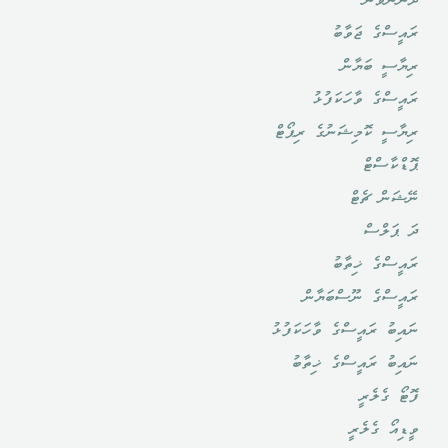
ދެންނެވުން
ރައީސްގެ ޖަވާބު
ރިޔާސީ ބަޔާން
ރައީސްގެ ވާހަކަފުޅު
ރިޔާސީ ކޮމިޝަނުގެ ރިޕޯޓް
ޕޮޑްކާސްޓް
ނޭޝަން ޗެޓް
ދަ ޕަލްސް
ރައީސްގެ ޚިތާބު
ރައީސްގެ ނޫސްބަޔާން
ނައިބު ރައީސްގެ ވާހަކަފުޅު
ނައިބު ރައީސްގެ ޚިތާބު
ފޮޓޯ ގެލެރީ
ވީޑިއޯ ގެލެރީ