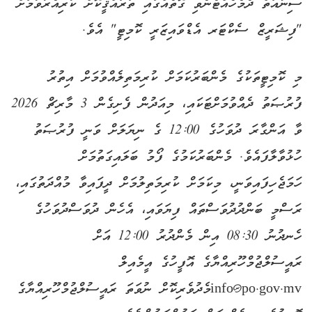
ސިނާއަތް ދެމެހެއްޓެނެވި ގޮތެއްގައި ތަރައްޤީކޮށް ކުރިއެރުވުމަށް
"ފިޝަރީޒް ސެކްޓަރ އެޑްވައިޒަރީ ކޮމިޓީ" އެވެ.
މި ކޮމިޓީތަކުގެ މެންބަރުކަމަށް ކުރިމަތިލެއްވުމަށް އިތުރު
ފުރުޞަތު ދެއްވުމަށްޓަކައި، މިއަދުން ފެށިގެން 3 މާރިޗް 2026
ވާ އަންގާރަ ދުވަހުގެ 12:00 ގެ ނިޔަލަށް ވަނީ ފުރުޞަތު
ހުޅުވާލާފައެވެ. މެންބަރުކަމުގެ ފޯމު ބަލައިގަތުމަށް
ހަމަޖެހިފައިވަނީ، މިކަމަށް ކުރިމަތިލުމަށް ދީފައިވާ މުއްދަތުގައި،
ރަސްމީ ބަންދުދުވަސްތައް ފިޔަވައި، އެހެން ދުވަސްދުވަހުގެ
ހެނދުނު 08:30 އިން މެންދުރު 12:00 އަށް
ރައީސުލްޖުމްހޫރިއްޔާގެ އޮފީހުގެ އީމެއިލް
info@po.gov.mv
މެދުވެރިކޮށް ނުވަތަ ރައީސުލްޖުމްހޫރިއްޔާގެ