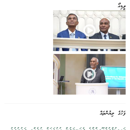
ވީޑިއޯ
ފަހުގެ ލިޔުންތައް