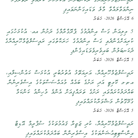
ރައީސުލްޖުމްހޫރިއްޔާގެ ދެކަނބަލުން އުކުޅަހަށް ކުރެއްވި ދަތުރުފުޅު
ނިންމަވާލައްވާ މާލެ ވަޑައިގަންނަވައިފި
6 އޮގަސްޓް 2026, ޚަބަރު
5 މިލިއަން ގަސް އިންދުމުގެ ޕްރޮގްރާމްގެ ދަށުން އއ. އުކުޅަހުގައި
ކުރިއަށްގެންދެވި ގަސް އިންދުމުގެ ހަރަކާތުގައި ރައީސުލްޖުމްހޫރިއްޔާގެ
ދެކަނބަލުން ބައިވެރިވެވަޑައިގެންފި
5 އޮގަސްޓް 2026, ޚަބަރު
ރައީސުލްޖުމްހޫރިއްޔާ، އަރިއަތޮޅު އުތުރުބުރީ އުކުޅަސް ކައުންސިލާއި،
އ.ތ.މ ކޮމިޓީ އަދި ރަށުގެ ބައެއް މުއައްސަސާތަކުގެ އިސްވެރިންނާ
ބައްދަލުކުރައްވައި ރަށުގެ ތަރައްޤީއަށް އެންމެ މުހިންމު ކަންކަމާ
ގުޅޭގޮތުން މަޝްވަރާކުރައްވައިފި
5 އޮގަސްޓް 2026, ޚަބަރު
ރައީސުލްޖުމްހޫރިއްޔާ، ކުދި ޖަޒީރާ ޤައުމުތަކުގެ ސުޕްރީމް އޮޑިޓް
އިންސްޓިޓިއުޝަންތަކުގެ އިސްވެރިންނާ ބައްދަލުކުރައްވައިފި