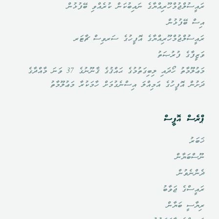
ރައީސުލްޖުމްހޫރިއްޔާގެ ނައިބުކަން ކުރެއްވި ބޭފުޅުން
އިސް ބޭފުޅުން
ރައީސުލްޖުމްހޫރިއްޔާގެ އޮފީހުގެ ސަރވިސް ޗާޓަރ
ވަޒީފާގެ ފުރުޞަތު
މަޢުލޫމާތު ހޯދައި ލިބިގަތުމުގެ ޙައްޤުގެ ޤާނޫނުގެ 37 ވަނަ މާއްދާގެ
ދަށުން އޮފީހުގެ އަމިއްލަ އިސްނެގުމަށް ހާމަކުރާ މަޢުލޫމާތު
ޕްރެސް އޮފީސް
ޚަބަރު
ނޫސްބަޔާން
ދެންނެވުން
ރައީސްގެ ޖަވާބު
ރިޔާސީ ބަޔާން