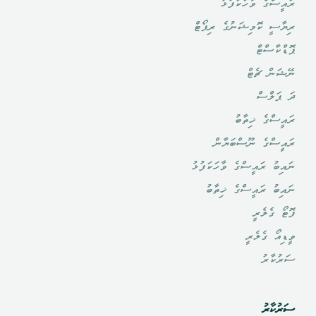
ރައީސްގެ ވާހަކަފުޅު
ރިޔާސީ ކޮމިޝަނުގެ ރިޕޯޓް
ޕޮޑްކާސްޓް
ނޭޝަން ޗެޓް
ދަ ޕަލްސް
ރައީސްގެ ޚިތާބު
ރައީސްގެ ނޫސްބަޔާން
ނައިބު ރައީސްގެ ވާހަކަފުޅު
ނައިބު ރައީސްގެ ޚިތާބު
ފޮޓޯ ގެލެރީ
ވީޑިއޯ ގެލެރީ
ސަރުކާރު
ސަރުކާރު