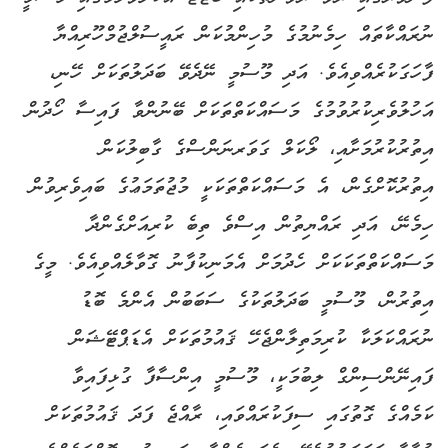
ނުރައްކާތައް ހިމެނުމުގެ މުހިންމުކަން ރައީސުލްޖުމްހޫރިއްޔާ
ފާހަގަކުރެއްވިއެވެ. އަދި މޫސުމީ ނޭދެވޭ ބަދަލުތަކަށް ހޭނި،
އަހުލުވެރިކުރުވުމުގެ މަސައްކަތްތަކަށް ބޭނުންވާ ފައިސާ ހޯދުން
އިތުރުކުރުމަށާއި، ލޯކަލް ގަވަރނަންސްގެ ގާބިލުކަން
އިތުރުކޮށްގެން، އެ މަސައްކަތްތަކަކީ މުޖުތަމަޢުގެ ބައިވެރިވުން
ހިމެނޭ، އަދި ރައްޔިތުން އިސްވެ ތިބެ ކުރިއަށްގެންދާ
މަސައްކަތްތަކަކަށް ހެދުމަށް އެމަނިކުފާނު ގޮވާލެއްވިއެވެ. މީގެ
އިތުރުން، މޫސުމީ ބަދަލުތަކުގެ ސަބަބުން އެންމެ ބޮޑު
ނުރައްކަލަކާ ކުރިމަތިލާންޖެހޭ ޤައުމުތަކަށް އެޑަޕްޓޭޝަން
ފައިނޭންސިންގް ލިބުމަކީ، މޫސުމީ އިންސާފާ ގުޅިފައިވާ
ކަމެއްގެ ގޮތުގައި ސިފަކުރައްވައި، ރާއްޖެ ފަދަ ޤައުމުތަކަށް