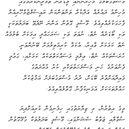
މުސްތަގުބަލުގެ މާހިރުންނާއި ލީޑަރުން ތަމްރީނުކުރުމުގައި
މުހިންމު ދައުރެއް އަދާކުރާ ތަންތަންކަން ރައީސުލްޖުމްހޫރިއްޔާ
ފާހަގަކުރެއްވިއެވެ. މޫސުމީ ގޮތުން އަންނަ ނޭދެވޭ ބަދަލުތަކަކީ
ވަކި ބޯޑަރެއް ނެތް، ނުވަތަ ވަކި ސަރަހައްދީ އިމަކަށް ބެލުމެއް
ނެތް ކަމަކަށް ވާއިރު، އެކަމާ ކުރިމަތިލުމަށް ބޭނުންވަނީ
ހުރަސްތަކެއް ނެތް، ޢިލްމީ މަސައްކަތްތަކެއް ކަމަށާއި، ގައުމީ
ފެންވަރުގެ ހަނި މަސްލަހަތުތަކާއި ކުރު މުއްދަތުގެ
ފައިދާއަށްވުރެ ބޮޑަށް، ދުރު މުސްތަގުބަލަށް އަމާޒުކުރާ
ހައްލުތަކަކަށް އެމަނިކުފާނު ގޮވާލެއްވިއެވެ.
މީގެ އިތުރުން، މި ޒިޔާރަތުގައި ހިމެނިގެން ކުރިއަށްދިޔަ
ސުވާލާއި ޖަވާބު ސެޝަންގައި، މޫސުމީ ބަދަލުތަކާ ގުޅޭގޮތުން