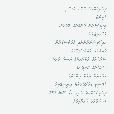
ދިވެހިރާއްޖޭގެ ގާނޫނު އަސާސީ
ކެބިނެޓް
މިނިސްޓަރުން ފެންވަރުގެ ބޭފުޅުން
އެޑްވައިޒަރުން
ހައިކޮމިޝަނަރުންނާއި އެމްބެސަޑަރުން
ދައުލަތުގެ މުއައްސަސާތައް
ސަރުކާރުގެ ވުޒާރާތަކުގެ މަސައްކަތްތައް
ސަރުކާރުގެ އޮނިގަނޑު
ދައުލަތުން ދެއްވާ އިނާމުތައް
ކެޕޭސިޓީ ޑިވެލޮޕްމަންޓް އިނީޝިއޭޓިވް
ދިވެހީންގެރާއްޖެ މެނިފެސްޓޯ 2023-2028
14 ހަފްތާގެ ކާމިޔާބީތައް