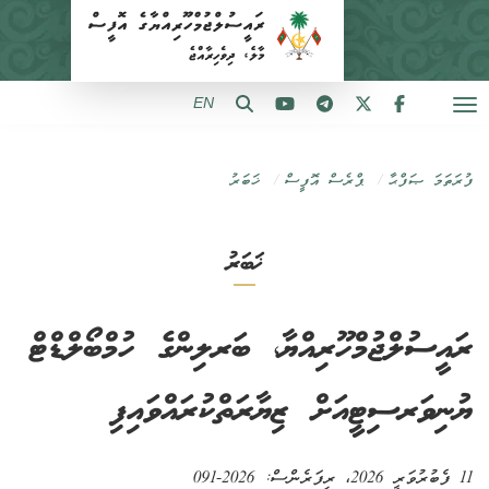
EN
ފުރަތަމަ ޞަފްޙާ
ޕްރެސް އޮފީސް
ޚަބަރު
ޚަބަރު
ރައީސުލްޖުމްހޫރިއްޔާ، ބަރލިންގެ ހުމްބޯލްޑްޓް
ޔުނިވަރސިޓީއަށް ޒިޔާރަތްކުރައްވައިފި
11 ފެބުރުވަރީ 2026
، ރިފަރެންސް:
2026-091