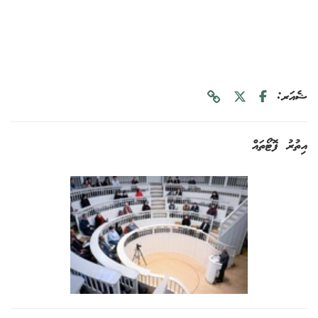
ޝެއަރ:
އިތުރު ފޮޓޯތައް