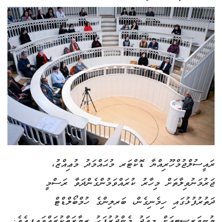
ރައީސުލްޖުމްހޫރިއްޔާ ޑޮކްޓަރ މުޙައްމަދު މުޢިއްޒު،
ޖަރުމަނުވިލާތަށް މިހާރު ކުރައްވަމުންގެންދަވާ ރަސްމީ
ދަތުރުފުޅުގައި ހިމެނިގެން، ބަރލިންގެ ހުމްބޯލްޑްޓް
ޔުނިވަރސިޓީއަށް މިއަދު މެންދުރުފަހު ޒިޔާރަތްކުރައްވައިފިއެވެ.