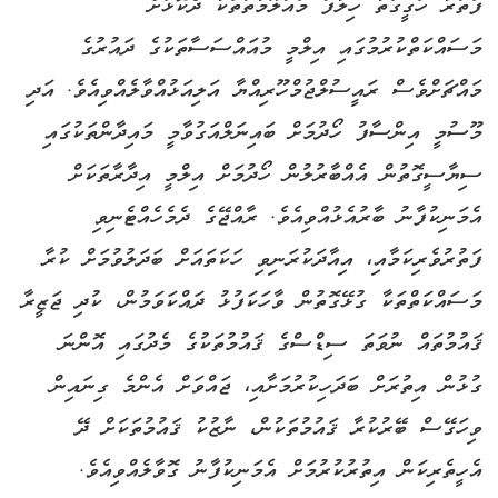
ފަތުރާ ހަގީގަތާ ހިލާފު މައުލޫމާތުތަކާ ދެކޮޅަށް
މަސައްކަތްކުރުމުގައި އިލްމީ މުއައްސަސާތަކުގެ ދައުރުގެ
މައްޗަށްވެސް ރައީސުލްޖުމްހޫރިއްޔާ އަލިއަޅުއްވާލެއްވިއެވެ. އަދި
މޫސުމީ އިންސާފު ހޯދުމަށް ބައިނަލްއަގުވާމީ މައިދާންތަކުގައި
ސިޔާސީގޮތުން އެއްބާރުލުން ހޯދުމަށް އިލްމީ އިދާރާތަކަށް
އެމަނިކުފާނު ބާރުއެޅުއްވިއެވެ. ރާއްޖޭގެ ދެމެހެއްޓެނިވި
ފަތުރުވެރިކަމާއި، އިއާދަކުރަނިވި ހަކަތައަށް ބަދަލުވުމަށް ކުރާ
މަސައްކަތްތަކާ ގުޅޭގޮތުން ވާހަކަފުޅު ދައްކަވަމުން، ކުދި ޖަޒީރާ
ޤައުމުތައް ނުވަތަ ސިޑްސްގެ ޤައުމުތަކުގެ މެދުގައި އޮންނަ
ގުޅުން އިތުރަށް ބަދަހިކުރުމަށާއި، ޖައްވަށް އެންމެ ގިނައިން
ވިހަގޭސް ބޭރުކުރާ ޤައުމުތަކުން، ނާޒުކު ޤައުމުތަކަށް ދޭ
އެހީތެރިކަން އިތުރުކުރުމަށް އެމަނިކުފާނު ގޮވާލެއްވިއެވެ.