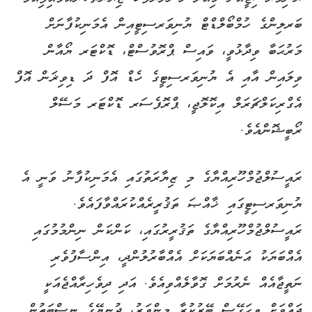
ބަރލިންގެ ހުމްބޯލްޑްޓް ޔުނިވަރސިޓީއިން އެމަނިކުފާނަށް
މަރުޙަބާ ވިދާޅުވީ، ވައިސް ޕްރޮވުސްޓް، ޑޮކްޓަރ ޔޯއާން
ވިލައިން އާއި އެ ޔުނިވަރސިޓީގެ ހެޑް އޮފް ދަ ޑިވިޜަން އޮފް
އެގްރިކަލްޗަރަލް އިކޮލޮޖީ، ޕްރޮފެސަރ ޑޮކްޓަރ މަސޭލް
ރޯބީޝޮންއެވެ.
ރައީސުލްޖުމްހޫރިއްޔާގެ މި ޒިޔާރަތުގައި އެމަނިކުފާނު ވަނީ އެ
ޔުނިވަރސިޓީގައި ޚާއްޞަ ތަޤުރީރެއްކުރައްވާފައެވެ.
ރައީސުލްޖުމްހޫރިއްޔާގެ ތަޤުރީރުގައި، ކަންކަން ނިންމުމުގައި
އެއްބަޔަކު އަނެއްބަޔަކަށް އެއްބާރުލުންދީ، އިންސާފުވެރި
ނަތީޖާއެއް ނެރުމަށް ގޮވާލެއްވިއެވެ. އަދި ދިވެހިރާއްޖެއަކީ
ޖައްވަށް ވިހަގޭސް ބޭރުކުރާ މިންވަރު، ދުނިޔޭގެ ނިސްބަތުން