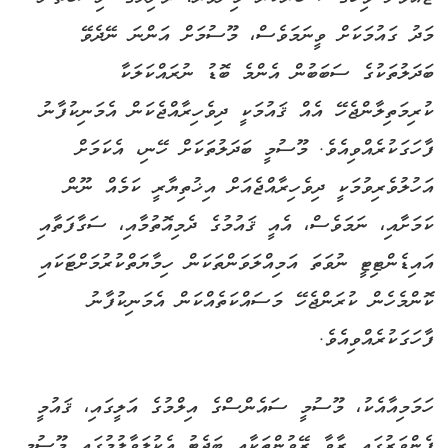
މަދު ގައުމަކަށް ވީނަމަވެސް، މޫސުމަށް އަންނަ ނޭދެވޭ
ބަދަލުތަކުގެ ސަބަބުން އެންމެ ބޮޑު ނުރައްކަލަކާ
ކުރިމަތިލާންޖެހޭ އެއް ޤައުމަކީ ދިވެހިރާއްޖެކަން އެމަނިކުފާނު
ފާހަގަކުރެއްވިއެވެ. މޫސުމީ ބަދަލުތަކަށް ހޭނި، އެކަމަށް
އަހުލުވެރިވުމަކީ ދިވެހިރާއްޖެއަށް އިޚުތިޔާރީ ކަމެއް ނޫން
ކަމަށާއި، ނަމަވެސް، އެއީ ޤައުމުގެ ދެމިއޮތުމާއި، ސަގާފަތާއި
އައިޑެންޓިޓީ ނުވަތަ އަމިއްލަވަންތަކަން ހިމާޔަތްކުރުމަށްޓަކައި
ކޮންމެހެން ކުރަންޖެހޭ މަސައްކަތެއްކަން އެމަނިކުފާނު
ފާހަގަކުރެއްވިއެވެ.
ހަމަމިއާއެކު، މޫސުމީ ސައެންސްގެ އިލްމުގެ އަލީގައި، ޤައުމީ
ފެންވަރުގައި ރާވާ ރޭވުންތަކާއި ބަޖެޓު އެކުލަވާލުމުގައި މޫސުމީ