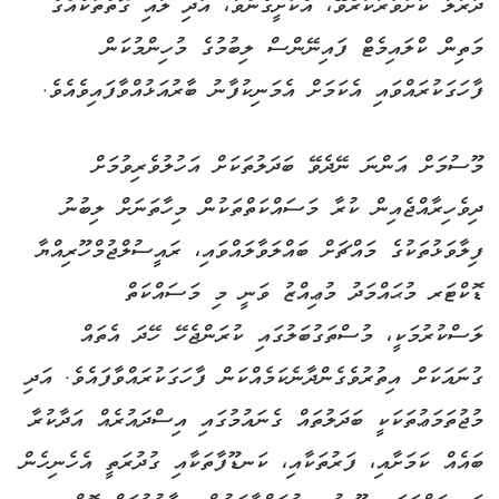
ދުރާލާ ކަށަވަރުކުރެވޭ، އެކަށީގެންވާ، އަދި ލުއި ގޮތްތަކެއްގެ
މަތިން ކްލައިމެޓް ފައިނޭންސް ލިބުމުގެ މުހިންމުކަން
ފާހަގަކުރައްވައި އެކަމަށް އެމަނިކުފާނު ބާރުއަޅުއްވާފައިވެއެވެ.
މޫސުމަށް އަންނަ ނޭދެވޭ ބަދަލުތަކަށް އަހުލުވެރިވުމަށް
ދިވެހިރާއްޖެއިން ކުރާ މަސައްކަތްތަކުން މިހާތަނަށް ލިބުނު
ފިލާވަޅުތަކުގެ މައްޗަށް ބައްލަވާލައްވައި، ރައީސުލްޖުމްހޫރިއްޔާ
ޑޮކްޓަރ މުޙައްމަދު މުޢިއްޒު ވަނީ މި މަސައްކަތް
ލަސްކުރުމަކީ، މުސްތަގުބަލުގައި ކުރަންޖެހޭ ހޭދަ އެތައް
ގުނައަކަށް އިތުރުވެގެންދާނެކަމެއްކަން ފާހަގަކުރައްވާފައެވެ. އަދި
މުޖުތަމަޢުތަކަކީ ބަދަލުތައް ގެނައުމުގައި އިސްދައުރެއް އަދާކުރާ
ބައެއް ކަމަށާއި، ފަރުތަކާއި، ކަނޑޫފާތަކާއި ގުދުރަތީ އެހެނިހެން