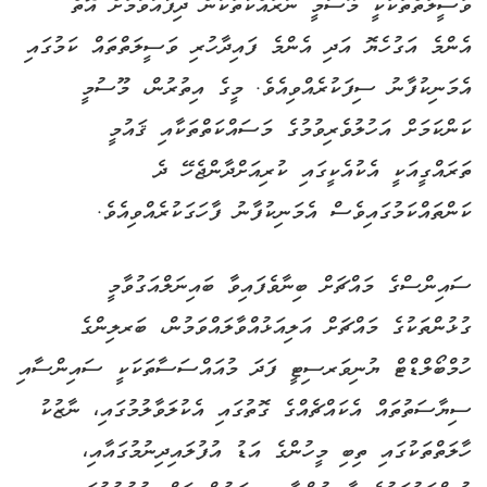
ވަސީލަތްތަކަކީ މޫސުމީ ނުރައްކާތަކުން ދިފާއުވުމަށް އޮތް
އެންމެ އަގުހެޔޮ އަދި އެންމެ ފައިދާހުރި ވަސީލަތްތައް ކަމުގައި
އެމަނިކުފާނު ސިފަކުރެއްވިއެވެ. މީގެ އިތުރުން، މޫސުމީ
ކަންކަމަށް އަހުލުވެރިވުމުގެ މަސައްކަތްތަކާއި ޤައުމީ
ތަރައްގީއަކީ އެކުއެކީގައި ކުރިއަށްދާންޖެހޭ ދެ
ކަންތައްކަމުގައިވެސް އެމަނިކުފާނު ފާހަގަކުރެއްވިއެވެ.
ސައިންސްގެ މައްޗަށް ބިނާވެފައިވާ ބައިނަލްއަގުވާމީ
ގުޅުންތަކުގެ މައްޗަށް އަލިއަޅުއްވާލައްވަމުން، ބަރލިންގެ
ހުމްބޯލްޑްޓް ޔުނިވަރސިޓީ ފަދަ މުއައްސަސާތަކަކީ ސައިންސާއި
ސިޔާސަތުތައް އެކައްޗެއްގެ ގޮތުގައި އެކުލަވާލުމުގައި، ނާޒުކު
ހާލަތްތަކުގައި ތިބި މީހުންގެ އަޑު އުފުލައިދިނުމުގައާއި،