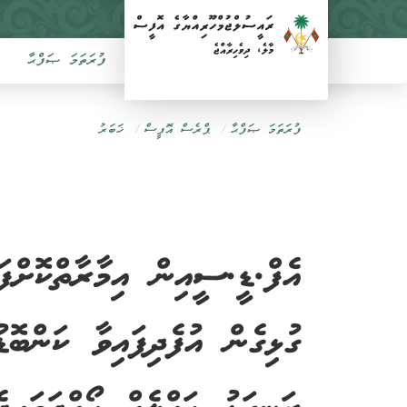
ފުރަތަމަ ޞަފްޙާ
ފުރަތަމަ ޞަފްޙާ
ޕްރެސް އޮފީސް
ޚަބަރު
ގުޅިގެން އުފެދިފައިވާ ކަންބޮ