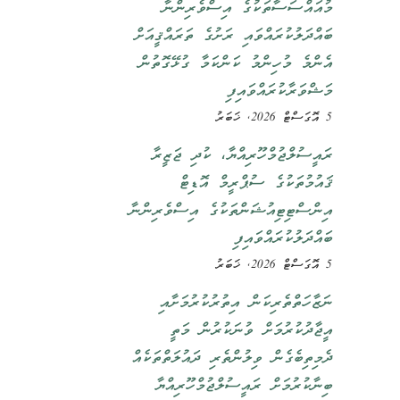
މުއައްސަސާތަކުގެ އިސްވެރިންނާ
ބައްދަލުކުރައްވައި ރަށުގެ ތަރައްޤީއަށް
އެންމެ މުހިންމު ކަންކަމާ ގުޅޭގޮތުން
މަޝްވަރާކުރައްވައިފި
5 އޮގަސްޓް 2026, ޚަބަރު
ރައީސުލްޖުމްހޫރިއްޔާ، ކުދި ޖަޒީރާ
ޤައުމުތަކުގެ ސުޕްރީމް އޮޑިޓް
އިންސްޓިޓިއުޝަންތަކުގެ އިސްވެރިންނާ
ބައްދަލުކުރައްވައިފި
5 އޮގަސްޓް 2026, ޚަބަރު
ނަޒާހަތްތެރިކަން އިތުރުކުރުމަށާއި
އީޖާދުކުރުމަށް ވުނަކުރުން މަތީ
ދެމިތިބެގެން ވިލުންތެރި ދައުލަތްތަކެއް
ބިނާކުރުމަށް ރައީސުލްޖުމްހޫރިއްޔާ