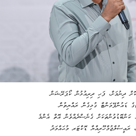
ކޮށް ދިނުމަށް، ފަހި ދިރިއުޅުން ކޯޕަރޭޝަން
އިން އިމާރާތްކޮށްފައިވާ 4000 ފްލެޓްގެ ޑައުންޕޭމަންޓާ ގުޅިގެން ރައްޔިތުން
އެ ކަންބޮޑުވުންތަކަށް ގެނެސްދެއްވެން އޮތް އެންމެ
، ރައީސުލްޖުމްހޫރިއްޔާ ޑޮކްޓަރ މުޙައްމަދު