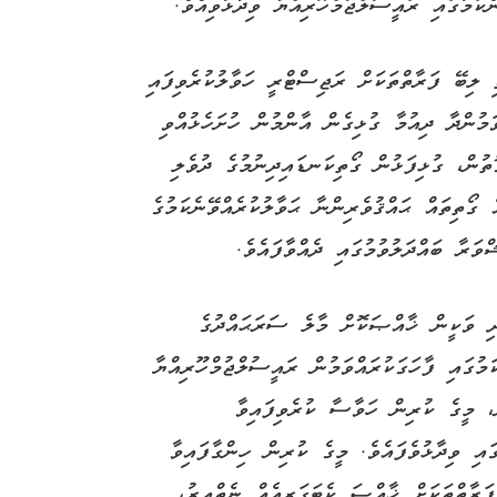
ކަމުގައި ރައީސުލްޖުމްހޫރިއްޔާ ވިދާޅުވިއެވެ.
 ލިބޭ ފަރާތްތަކަށް ރަޖިސްޓްރީ ހަވާލުކުރެވިފައި
ުންދާ ދިއުމާ ގުޅިގެން އާންމުން ހުށަހެޅުއްވި
ޮތުން، ގުޅިފަޅުން ގޯތިކަނޑައިދިނުމުގެ ދުވެލި
ގޯތިތައް ޙައްޤުވެރިންނާ ޙަވާލުކުރެއްވޭނެކަމުގެ
ަރާ ބައްދަލުވުމުގައި ދެއްވާފައެވެ.
ަދި ވަކީން ޚާއްޞަކޮށް މާލެ ސަރަޙައްދުގެ
މުގައި ފާހަގަކުރައްވަމުން ރައީސުލްޖުމްހޫރިއްޔާ
ް، މީގެ ކުރިން ހަވާސާ ކުރެވިފައިވާ
ައި ވިދާޅުވެފައެވެ. މީގެ ކުރިން ހިންގާފައިވާ
 ފަރާތްތަކަށް ޚާއްޞަ ކެޓަގަރީއެއް ނެތްއިރު،