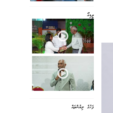
ވީޑިއޯ
ފަހުގެ ލިޔުންތައް