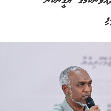
އްވާނެކަމުގެ ޔަޤީންކަން
ފި