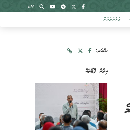
EN
ގުޅުއްވުމަށް
ޝެއަރ:
އިތުރު ފޮޓޯތައް
ެ