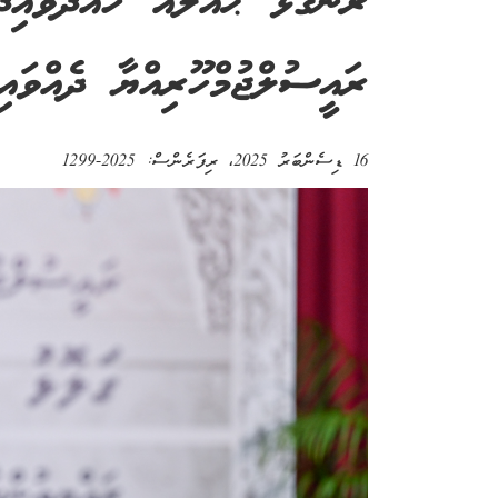
ރަނގަޅު ޙައްލެއް ހޯއްދަވައިދެ
ރައީސުލްޖުމްހޫރިއްޔާ ދެއްވައި
16 ޑިސެންބަރު 2025
، ރިފަރެންސް:
2025-1299