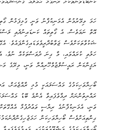
ކަންބޮޑުވުންތަކަށް ރަނގަޅު ޙައްލެއް ގެނެސްދެއްވާނެ
ހަމަ މިމޭރުމުން އެމަނިކުފާނު ވަނީ ގުޅިފަޅުން ގޯތި
އޮތް ނަމަވެސް، އެ ގޯތިތައް ކަނޑައިނުދެވި ލަސްވަމ
ޝަކުވާތަކަށްވެސް ޖަވާބުދާރީވެވަޑައިގެންފައެވެ. އެގ
ހަލުވި ކުރައްވައި، މާ ގިނަ ދުވަސްތަކެއް ނުވެ، އެ 
ޔަޤީންކަން ރައީސުލްޖުމްހޫރިއްޔާ ވަނީ، މިރޭގެ މަޝްވ
ބޯހިޔާވަހިކަމުގެ މައްސަލައަކީ މުޅި ރާއްޖެއަށް، އ
ރައްޔިތުންނަށް ދިމާވެފައިވާ އެންމެ ބޮޑު މައްސަލަކަ
ވަނީ، އެމަނިކުފާނުގެ ރިޔާސީ ވަޢުދުފުޅާ އެއްގޮތަށ
ގިންތިއަށްވެސް ބޯހިޔާވަހިކަން ހަމަޖެހިގެންދާނެކަމުގ
ބޯހިޔާވަހިކަމުގެ މަޝްރޫޢުތަކުގައި މައިމުޅަވެފައިވާ