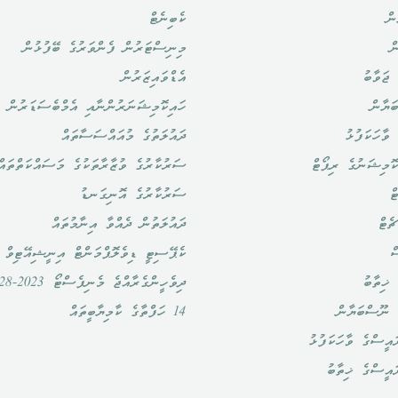
ން
ކެބިނެޓް
ް
މިނިސްޓަރުން ފެންވަރުގެ ބޭފުޅުން
ޖަވާބު
އެޑްވައިޒަރުން
ަޔާން
ހައިކޮމިޝަނަރުންނާއި އެމްބެސަޑަރުން
ވާހަކަފުޅު
ދައުލަތުގެ މުއައްސަސާތައް
ޮމިޝަނުގެ ރިޕޯޓް
ސަރުކާރުގެ ވުޒާރާތަކުގެ މަސައްކަތްތައް
ް
ސަރުކާރުގެ އޮނިގަނޑު
ެޓް
ދައުލަތުން ދެއްވާ އިނާމުތައް
ް
ކެޕޭސިޓީ ޑިވެލޮޕްމަންޓް އިނީޝިއޭޓިވް
ޚިތާބު
ދިވެހީންގެރާއްޖެ މެނިފެސްޓޯ 2023-2028
 ނޫސްބަޔާން
14 ހަފްތާގެ ކާމިޔާބީތައް
އީސްގެ ވާހަކަފުޅު
ައީސްގެ ޚިތާބު