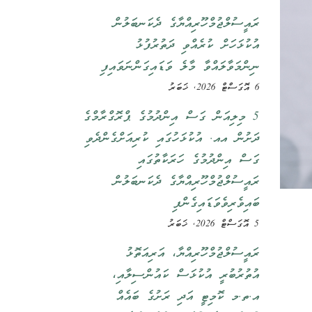
ރައީސުލްޖުމްހޫރިއްޔާގެ ދެކަނބަލުން
އުކުޅަހަށް ކުރެއްވި ދަތުރުފުޅު
ނިންމަވާލައްވާ މާލެ ވަޑައިގަންނަވައިފި
6 އޮގަސްޓް 2026, ޚަބަރު
5 މިލިއަން ގަސް އިންދުމުގެ ޕްރޮގްރާމްގެ
ދަށުން އއ. އުކުޅަހުގައި ކުރިއަށްގެންދެވި
ގަސް އިންދުމުގެ ހަރަކާތުގައި
ރައީސުލްޖުމްހޫރިއްޔާގެ ދެކަނބަލުން
ބައިވެރިވެވަޑައިގެންފި
5 އޮގަސްޓް 2026, ޚަބަރު
ރައީސުލްޖުމްހޫރިއްޔާ، އަރިއަތޮޅު
އުތުރުބުރީ އުކުޅަސް ކައުންސިލާއި،
އ.ތ.މ ކޮމިޓީ އަދި ރަށުގެ ބައެއް