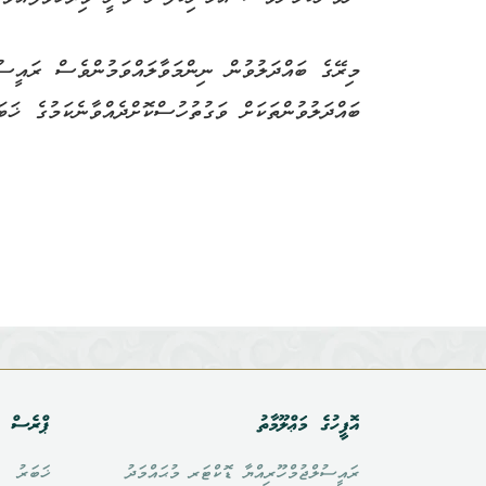
މިރޭގެ ބައްދަލުވުން ނިންމަވާލައްވަމުންވެސް ރައީސު
ބައްދަލުވުންތަކަށް ވަގުތުހުސްކޮށްދެއްވާނެކަމުގެ ޚަބ
އޮފީހުގެ މަޢްލޫމާތު
ޕްރެސް އ
ރައީސުލްޖުމްހޫރިއްޔާ ޑޮކްޓަރ މުޙައްމަދު
ޚަބަރު