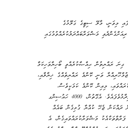
ފައި މިވަނީ، މާލޭ ސިޓީގެ ގަލޮޅުގެ
ިއަށްގެންދެވި މަޝްވަރާބައްދަލުކުރެއްވުމުގައި
 ގިނަ ރައްޔިތުން ޙިއްޞާކުރެއްވީ ބޯހިޔާވަހިކަމާ
ޖުމްހޫރިއްޔާ ވަނީ ކޮންމެ ރައްޔިތެއްގެ ޚިޔާލާއި،
ުރައްވައި، މިއިން ކޮންމެ ކަމަކީވެސް،
ސީރިއަސްކަމާއެކު ބައްލަވާނެ ކަންކަން ކަމުގައި ވިދާޅުވެފައެވެ. އެގޮތުން، 4000 ހައުސިންގ
ށް ދައްކަން ޖެހޭ ކުއްޔާ ގުޅިގެން ބައެއް
 ފަރާތްތަކާއެކު މަޝްވަރާކުރައްވައިގެން، އެ