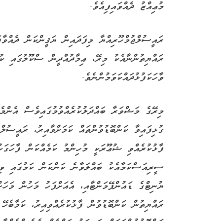
މުޢިއްޒު ދެއްވައިފިއެވެ.
ރައީސުލްޖުމްހޫރިއްޔާ މިފަދައިން ޔަޤީންކަން ދެއްވާ
ރައްޔިތުންނާއެކު މިރޭ، ޢިމާދުއްދީން ސްކޫލުގައި ކުރ
ވާހަކަފުޅުދައްކަވަމުންނެވެ.
މިރޭގެ މަޝްވަރާ ބައްދަލުކުރެއްވުމުގައިވެސް އެންމެ
ގުޅިފައިވާ ކަންބޮޑުވުންތައް ކަމަށްވާއިރު، ރައީސުލް
ފާޅުކުރެއްވި ޝުޢޫރަކީ މުހިންމު ކަމެއްކަން ފާހަގަކ
ޔުނިޓްގެ ޑައުންޕޭމަންޓާއި، އެއަށްފަހު މަހުން މަހަ
ރައްޔިތުން ކަންބޮޑުވުން ފާޅުކުރެއްވިއިރު، ކަމާބެހޭ