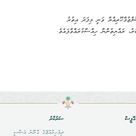
ލްޖުމްހޫރިއްޔާ ވަނީ މިފަދަ އިތުރު
ަރު، ރައްޔިތުންނާ ހިއްސާކުރައްވާފައެވެ.
ޮފީސް
ސަރުކާރު
ދިވެހިރާއްޖޭގެ ގާނޫނު އަސާސީ