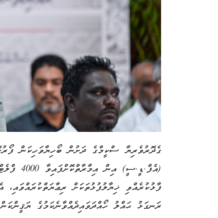
ގެދޮރުވެރިޔާ ސްކީމްގެ ދަށުން ބޯހިޔާވަހިކަން ފޯރު
(އެފް.ޑީ.ސީ) 
ފާޅުކުރެއްވި ޚިޔާލުފުޅުތަކަށް ރިޢާޔަތްކުރައްވައި، 
ރަނގަޅު ޙައްލު ހޯއްދަވައިދެއްވާނެކަމުގެ ޔަޤީންކަން