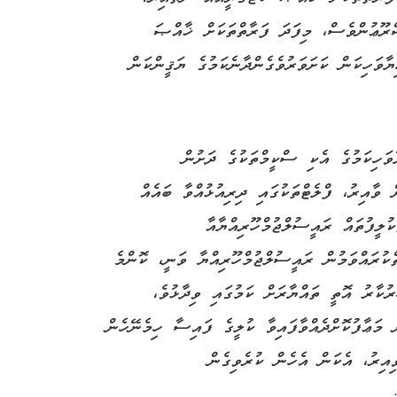
ްރޫޢުންވެސް، މިފަދަ ފަރާތްތަކަށް ޚާއްޞަ
ޔާވަހިކަން ކަށަވަރުވެގެންދާނެކަމުގެ ޔަޤީންކަން
ވަހިކަމުގެ އެކި ސްކީމްތަކުގެ ދަށުން
 ވާއިރު، ފްލެޓްތަކުގައި ދިރިއުޅުއްވާ ބައެއް
ުލީފުތައް ރައީސުލްޖުމްހޫރިއްޔާއާ
ްކުރައްވަމުން ރައީސުލްޖުމްހޫރިއްޔާ ވަނީ، ކޮންމެ
ުކާރު އޮތީ ތައްޔާރަށް ކަމުގައި ވިދާޅުވެ،
 މަޢާފުކޮށްދެއްވާފައިވާ ކުލީގެ ފައިސާ ހިމެނޭހެން
ިއިރު، އެކަން އެހެން ކުރެވިގެން