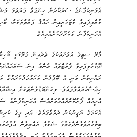
އެމަނިކުފާނުގެ ސަރުކާރުން ހިންގަވާ ފުރަތަމަ މަޝ
ކުރެވިފައިވާ ކެޓަގަރީއިން ޙައްޤު ފަރާތްތަކަށް، ބޯހި
އެމަނިކުފާނު ތަކުރާރުކުރެއްވިއެވެ.
މާލޭ ސިޓީގެ އަވަށްތަކުގެ ތެރެއިން ގަލޮޅަކީ ބޯހިޔާ
ދޫކުރެވިފައިވާ ފްލެޓްތައް އެންމެ ގިނަ ސަރަޙައްދަށް
ރައްޔިތުން ވަނީ އެ ބޭފުޅުން ތަހައްމަލުކުރައްވާ ތަކ
ހިއްސާކުރައްވާފައެވެ. މިކަންބޮޑުވުންތަކަށް އިޝާރާތ
އެހީއެއް ފޯރުކޮށްދެއްވުމަށްވެސް އެމަނިކުފާނުގެ ސަރ
އެކަމުގެ ޔަޤީންކަން ދެއްވާފައެވެ. އަދި މީގެ ކުރިން
ބިލުކުރެވެމުންދާކަމުގެ ޝަކުވާ ރައްޔިތުން އުފުއްލެވ
ނުވާނެކަމަށްވެސް އެމަނިކުފާނު ވަނީ ވިދާޅުވެފައެވެ.