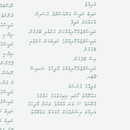
މުޢިއްޒު
ނޫސްބަޔާ
ނައިބު ރައީސް އަލްއުސްތާޛު ޙުސައިން
ދެންނެވުނ
މުޙައްމަދު ލަޠީފް
ރައީސްގެ 
ރައީސުލްޖުމްހޫރިއްޔާކަން ކުރެއްވި ބޭފުޅުން
ރިޔާސީ ބ
ރައީސުލްޖުމްހޫރިއްޔާގެ ނައިބުކަން ކުރެއްވި
ރައީސްގެ 
ބޭފުޅުން
ރިޔާސީ ކ
އިސް ބޭފުޅުން
ޕޮޑްކާސްޓ
ރައީސުލްޖުމްހޫރިއްޔާގެ އޮފީހުގެ ސަރވިސް
ނޭޝަން ޗ
ޗާޓަރ
ދަ ޕަލްސ
ވަޒީފާގެ ފުރުޞަތު
ރައީސްގެ 
މަޢުލޫމާތު ހޯދައި ލިބިގަތުމުގެ ޙައްޤުގެ
ރައީސްގެ
ޤާނޫނުގެ 37 ވަނަ މާއްދާގެ ދަށުން އޮފީހުގެ
ނައިބު ރަ
އަމިއްލަ އިސްނެގުމަށް ހާމަކުރާ މަޢުލޫމާތު
ނައިބު ރ