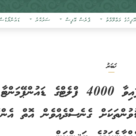
އޮފީހުގެ މަޢްލޫމާތު
ޕްރެސް އޮފީސް
ސަރުކާރު
ޑައުންލޯޑްސް
ޚަބަރު
އެފް.ޑީ.ސީއިން އިމާރާތްކޮށްފައިވާ 4000 ފްލެޓްގެ ޑައުންޕޭމަންޓާ
ޑުވުންތަކަށް ގެނެސްދެއްވެން އޮތް އެންމ