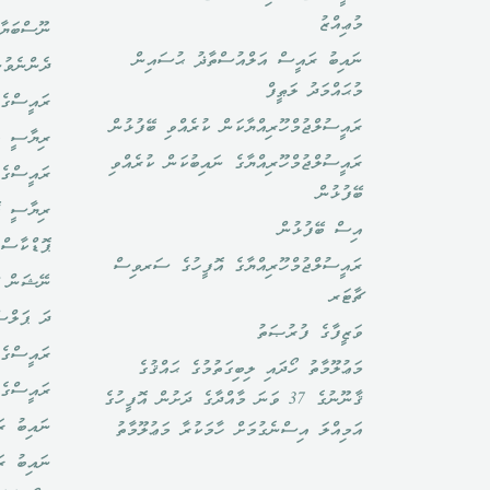
މުޢިއްޒު
ނޫސްބަޔާ
ނައިބު ރައީސް އަލްއުސްތާޛު ޙުސައިން
ދެންނެވުނ
މުޙައްމަދު ލަޠީފް
ރައީސްގެ 
ރައީސުލްޖުމްހޫރިއްޔާކަން ކުރެއްވި ބޭފުޅުން
ރިޔާސީ ބ
ރައީސުލްޖުމްހޫރިއްޔާގެ ނައިބުކަން ކުރެއްވި
ރައީސްގެ 
ބޭފުޅުން
ރިޔާސީ ކ
އިސް ބޭފުޅުން
ޕޮޑްކާސްޓ
ރައީސުލްޖުމްހޫރިއްޔާގެ އޮފީހުގެ ސަރވިސް
ނޭޝަން ޗ
ޗާޓަރ
ދަ ޕަލްސ
ވަޒީފާގެ ފުރުޞަތު
ރައީސްގެ 
މަޢުލޫމާތު ހޯދައި ލިބިގަތުމުގެ ޙައްޤުގެ
ރައީސްގެ
ޤާނޫނުގެ 37 ވަނަ މާއްދާގެ ދަށުން އޮފީހުގެ
ނައިބު ރަ
އަމިއްލަ އިސްނެގުމަށް ހާމަކުރާ މަޢުލޫމާތު
ނައިބު ރ