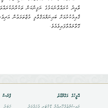
ތާއީދު ކުރައްވާނެކަމުގެ ޔަޤީންކަން ތަކުރާރުކުރައްވ
ޤާއިމުކުރުމަށް ބައިނަލްއަޤްވާމީ މުޖްތަމަޢުން އަދިވ
ގޮވާލައްވާފައިވެއެވެ.
އޮފީހުގެ މަޢްލޫމާތު
ޕްރެސް އ
ރައީސުލްޖުމްހޫރިއްޔާ ޑޮކްޓަރ މުޙައްމަދު
ޚަބަރު