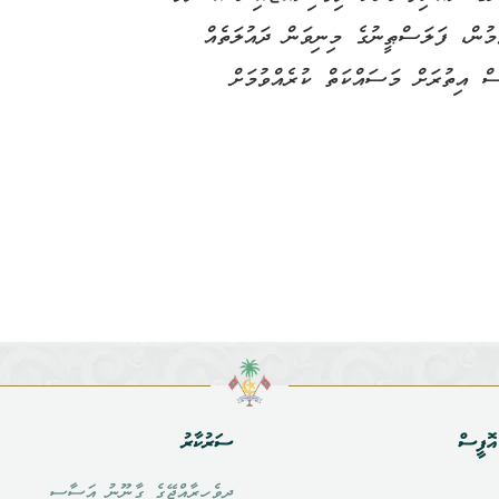
ަމުން، ފަލަސްޠީނުގެ މިނިވަން ދައުލަތެއް
ެސް އިތުރަށް މަސައްކަތް ކުރެއްވުމަށް
ޮފީސް
ސަރުކާރު
ދިވެހިރާއްޖޭގެ ގާނޫނު އަސާސީ