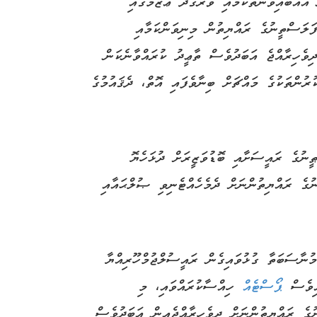
އެއްބައިވަންތަކަމާއި ވަރުގަދަ ޢަޒުމުގައި
ފަލަސްތީނުގެ ރައްޔިތުން މިނިވަންކަމާއި
ިވެހިރާއްޖެ އަބަދުވެސް ތާޢީދު ކުރައްވާނެކަން
ުރުންތަކުގެ މައްޗަށް ބިނާވެފައި އޮތް، ދެޤައުމުގެ
ީނުގެ ރައީސަށާއި ބޮޑުވަޒީރަށް ދުޅަހެޔޮ
ުގެ ރައްޔިތުންނަށް ދެމެހެއްޓެނިވި ޞުލްޙައާއި
ުނާސަބަތާ ގުޅުވައިގެން ރައީސުލްޖުމްހޫރިއްޔާ
އިވެސް
ޕޯސްޓެއް
ހިއްސާކުރައްވައި، މި
ުގެ ރައްޔިތުންނަށް ދިވެހިރާއްޖެއިން އަބަދުވެސް