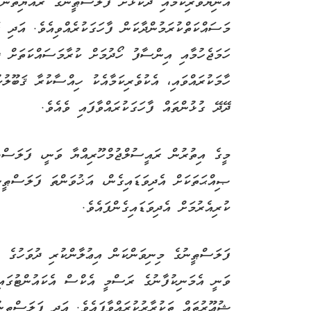
އަނިޔާވެރިކަމާއި ދެކޮޅަށް ފަލަސްޠީނުގެ ރައްޔިތުން 
މަސައްކަތްކުރަމުންދާކަން ފާހަގަކުރެއްވިއެވެ. އަދި 
ހަމަޖެހުމާއި އިންސާފު ހޯދުމަށް ކުރާމަސައްކަތަށް ދ
ހާމަކުރައްވައި، އެކުވެރިކަމާއެކު ހިއްސާކުރާ ޤަބޫލުކ
ދޭދޭ ގުޅުންތައް ފާހަގަކުރައްވާފައި ވެއެވެ.
މީގެ އިތުރުން ރައީސުލްޖުމްހޫރިއްޔާ ވަނީ، ފަލަސްޠ
ޞިއްޙަތަކަށް އެދިވަޑައިގެން، އަޚުވަންތަ ފަލަސްޠީނ
ކުރިއެރުމަށް އެދިވަޑައިގެންފައެވެ.
ފަލަސްޠީނުގެ މިނިވަންކަން އިޢުލާންކުރި ދުވަހުގެ މ
ވަނީ އެމަނިކުފާނުގެ ރަސްމީ އެކްސް އެކައުންޓުގަ
ޝުޢޫރުތައް ތަކުރާރުކުރައްވާފައެވެ. އަދި ފަލަސްޠީނ