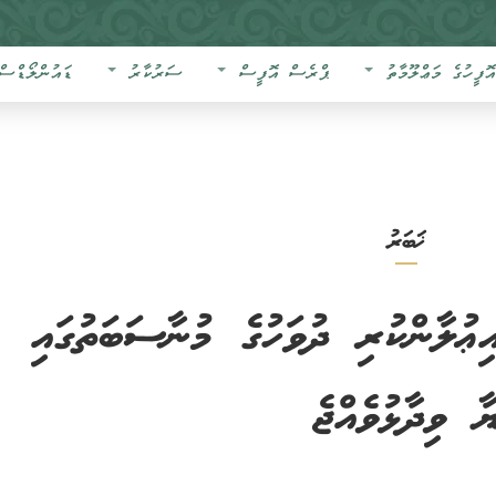
އޮފީހުގެ މަޢްލޫމާތު
ޕްރެސް އޮފީސް
ސަރުކާރު
ޑައުންލޯޑްސް
ޚަބަރު
ޢުލާންކުރި ދުވަހުގެ މުނާސަބަތުގައި
ާ ވިދާޅުވެއްޖެ