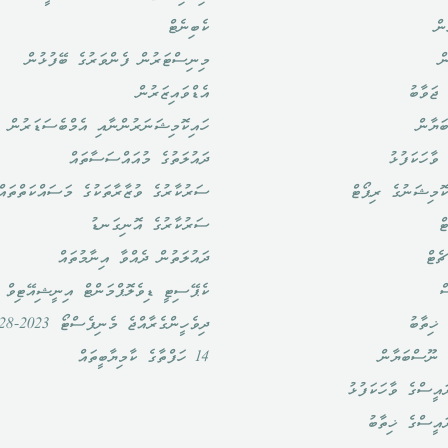
ން
ކެބިނެޓް
ް
މިނިސްޓަރުން ފެންވަރުގެ ބޭފުޅުން
ޖަވާބު
އެޑްވައިޒަރުން
ަޔާން
ހައިކޮމިޝަނަރުންނާއި އެމްބެސަޑަރުން
ވާހަކަފުޅު
ދައުލަތުގެ މުއައްސަސާތައް
ޮމިޝަނުގެ ރިޕޯޓް
ސަރުކާރުގެ ވުޒާރާތަކުގެ މަސައްކަތްތައް
ް
ސަރުކާރުގެ އޮނިގަނޑު
ެޓް
ދައުލަތުން ދެއްވާ އިނާމުތައް
ް
ކެޕޭސިޓީ ޑިވެލޮޕްމަންޓް އިނީޝިއޭޓިވް
ޚިތާބު
ދިވެހީންގެރާއްޖެ މެނިފެސްޓޯ 2023-2028
 ނޫސްބަޔާން
14 ހަފްތާގެ ކާމިޔާބީތައް
އީސްގެ ވާހަކަފުޅު
ައީސްގެ ޚިތާބު