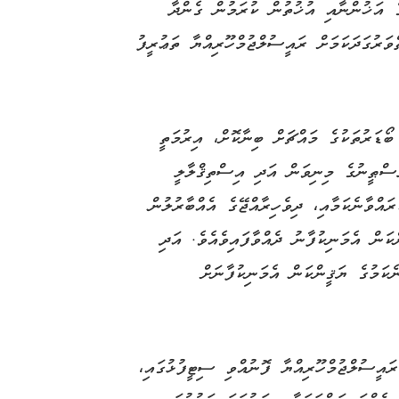
ެ އަޚުންނާއި އުޚުތުން ކުރަމުން ގެންދާ
ަރުގަދަކަމަށް ރައީސުލްޖުމްހޫރިއްޔާ ތަޢުރީފު
ރިން އޮތް ބޯޑަރުތަކުގެ މައްޗަށް ބިނާކޮށް، އިރުމަތީ
ަސްޠީނުގެ މިނިވަން އަދި އިސްތިޤްލާލީ
ރައްވާނެކަމާއި، ދިވެހިރާއްޖޭގެ އެއްބާރުލުން
ަން އެމަނިކުފާނު ދެއްވާފައިވެއެވެ. އަދި
ެކަމުގެ ޔަޤީންކަން އެމަނިކުފާނަށް
ައީސުލްޖުމްހޫރިއްޔާ ފޮނުއްވި ސިޓީފުޅުގައި،