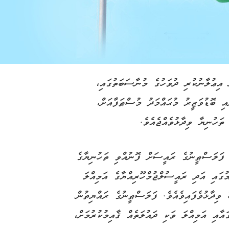
 އިޢުލާނުކުރި ދުވަހުގެ މުނާސަބަތުގައި،
ި ބޮޑުވަޒީރު މުޙައްމަދު މުސްޠަފާއަށް،
ތަހުނިޔާ ވިދާޅުވެއްޖެއެވެ.
، ފަލަސްޠީނުގެ ރައީސަށް ފޮނުއްވި ތަހުނިޔާގެ
ގައި އަދި ރައީސުލްޖުމްހޫރިއްޔާގެ އަމިއްލަ
 ވިދާޅުވެފައިވެއެވެ. ފަލަސްޠީނުގެ ރައްޔިތުން
ައާއި އަމިއްލަ ވަކި ދައުލަތެއް ޤާއިމުކުރުމަށް،