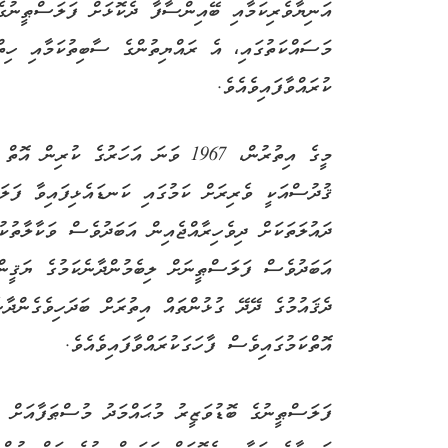
އަނިޔާވެރިކަމާއި ބޭއިންސާފާ ދެކޮޅަށް ފަލަސްޠީނުގ
މަސައްކަތުގައި، އެ ރައްޔިތުންގެ ސާބިތުކަމާއި ހިތްވ
ކުރައްވާފައިވެއެވެ.
މީގެ އިތުރުން، 1967 ވަނަ އަހަރުގެ ކު
ޤުދުސްއަކީ ވެރިރަށް ކަމުގައި ކަނޑައެޅިފައިވާ ފަލ
ދައުލަތަކަށް ދިވެހިރާއްޖެއިން އަބަދުވެސް ވަކާލާތުކު
އަބަދުވެސް ފަލަސްޠީނަށް ލިބެމުންދާނެކަމުގެ ޔަޤީންކ
ދެޤައުމުގެ ދޭދޭ ގުޅުންތައް އިތުރަށް ބަދަހިވެގެންދާނ
އޮތްކަމުގައިވެސް ފާހަގަކުރައްވާފައިވެއެވެ.
ފަލަސްޠީނުގެ ބޮޑުވަޒީރު މުޙައްމަދު މުސްޠަފާއަށް ރ