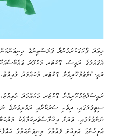
މިއަދު ފާހަގަކުރަމުންދާ ފަލަސްޠީނުގެ މިނިވަންކަން
އެޤައުމުގެ ރައީސް، ޑޮކްޓަރ މަޙްމޫދު ޢައްބާސްއަށާއ
ރައީސުލްޖުމްހޫރިއްޔާ ޑޮކްޓަރ މުޙައްމަދު މުޢިއްޒު، 
ރައީސުލްޖުމްހޫރިއްޔާ ޑޮކްޓަރ މުޙައްމަދު މުޢިއްޒު
ސިޓީފުޅުގައި، ދިވެހި ސަރުކާރާއި ރައްޔިތުންގެ ނަމު
ނަންފުޅުގައި، ވަރަށް އިޚްލާޞްތެރިކަމާއެކު މަރްޙަބާ
އެމީހުންގެ އަމިއްލަ ޤައުމުގެ މިނިވަންކަމުގެ ޙައްޤުގ