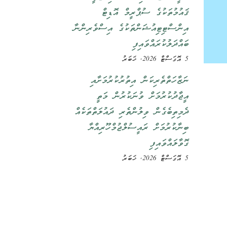
ޤައުމުތަކުގެ ސުޕްރީމް އޮޑިޓް
އިންސްޓިޓިއުޝަންތަކުގެ އިސްވެރިންނާ
ބައްދަލުކުރައްވައިފި
5 އޮގަސްޓް 2026, ޚަބަރު
ނަޒާހަތްތެރިކަން އިތުރުކުރުމަށާއި
އީޖާދުކުރުމަށް ވުނަކުރުން މަތީ
ދެމިތިބެގެން ވިލުންތެރި ދައުލަތްތަކެއް
ބިނާކުރުމަށް ރައީސުލްޖުމްހޫރިއްޔާ
ގޮވާލައްވައިފި
5 އޮގަސްޓް 2026, ޚަބަރު