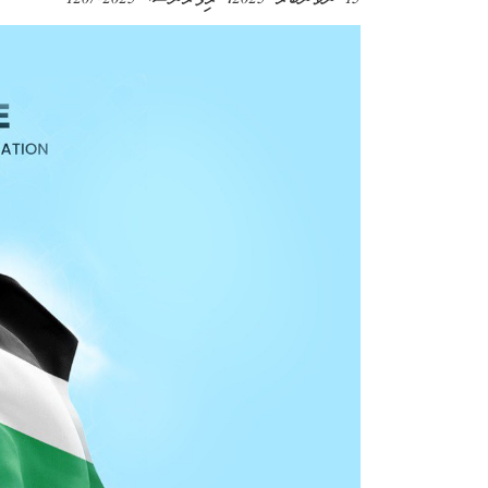
15 ނޮވެންބަރު 2025
، ރިފަރެންސް:
2025-1207