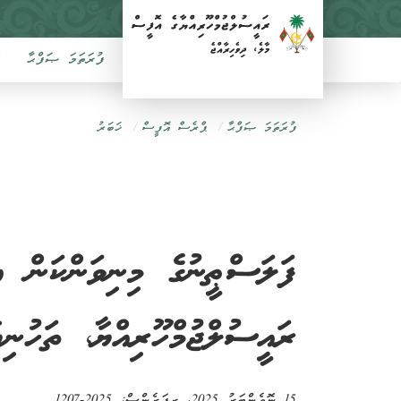
ފުރަތަމަ ޞަފްޙާ
ފުރަތަމަ ޞަފްޙާ
ޕްރެސް އޮފީސް
ޚަބަރު
ފަލަސްޠީނުގެ މިނިވަންކަން އި
ރައީސުލްޖުމްހޫރިއްޔާ، ތަހުނިޔ