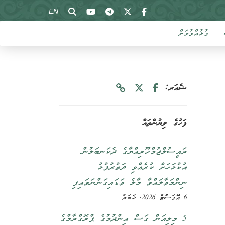
EN
ގުޅުއްވުމަށް
ޝެއަރ:
ފަހުގެ ލިޔުންތައް
ރައީސުލްޖުމްހޫރިއްޔާގެ ދެކަނބަލުން
އުކުޅަހަށް ކުރެއްވި ދަތުރުފުޅު
ނިންމަވާލައްވާ މާލެ ވަޑައިގަންނަވައިފި
6 އޮގަސްޓް 2026, ޚަބަރު
5 މިލިއަން ގަސް އިންދުމުގެ ޕްރޮގްރާމްގެ