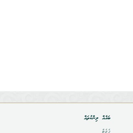
ބައެއް ލިންކުތައް
ގެޒެޓް